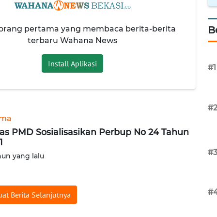
 orang pertama yang membaca berita-berita
B
terbaru Wahana News
Install Aplikasi
#1
#
ama
as PMD Sosialisasikan Perbup No 24 Tahun
1
#
hun yang lalu
#
at Berita Selanjutnya