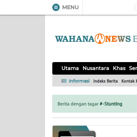
MENU
WAHANA
Tutup
TV
UTAMA
NUSANTARA
Utama
Nusantara
Khas
Ser
KHAS
Informasi
Indeks Berita
Kontak 
SERBA-
SERBI
Berita dengan tagar
#-Stunting
OPINI
Informasi