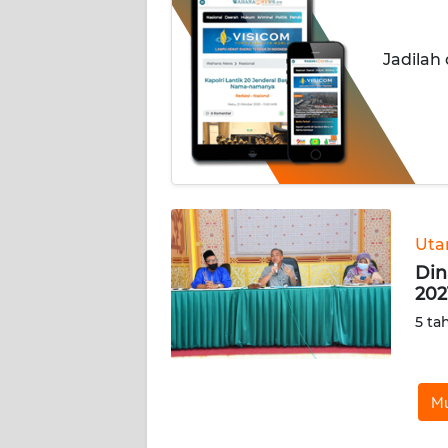
INDEKS
Jadilah
BERITA
KONTAK
KAMI
INFO
IKLAN
Ut
TENTANG
Din
KAMI
202
5 ta
PEDOMAN
MEDIA
SIBER
Mu
REDAKSI