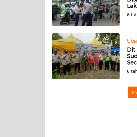
Lak
KARIR
6 ta
DISCLAIMER
Ut
Wahana
Dit
News
Regional
Sud
Sec
6 ta
WN
SUMUT
Mu
WN
JAKARTA
WN
JABAR