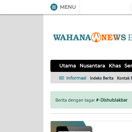
MENU
WAHANA
Tutup
TV
UTAMA
NUSANTARA
Utama
Nusantara
Khas
Ser
KHAS
Informasi
Indeks Berita
Kontak 
SERBA-
SERBI
Berita dengan tagar
#-DishubJakbar
OPINI
Informasi