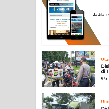
INDEKS
Jadilah
BERITA
KONTAK
KAMI
INFO
IKLAN
Ut
TENTANG
Dis
KAMI
di 
6 ta
PEDOMAN
MEDIA
SIBER
Ut
REDAKSI
Dis