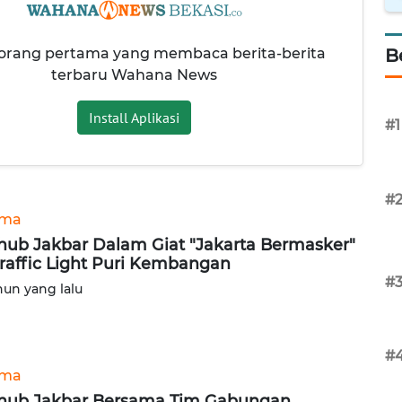
 orang pertama yang membaca berita-berita
B
terbaru Wahana News
Install Aplikasi
#1
#
ama
hub Jakbar Dalam Giat "Jakarta Bermasker"
Traffic Light Puri Kembangan
#
hun yang lalu
#
ama
hub Jakbar Bersama Tim Gabungan