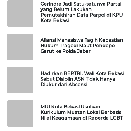
ID
Gerindra Jadi Satu-satunya Partai
yang Belum Lakukan
Pemutakhiran Data Parpol di KPU
MAWAKA
Kota Bekasi
ID
MARTABAT
Aliansi Mahasiswa Tagih Kepastian
NET
Hukum Tragedi Maut Pendopo
Garut ke Polda Jabar
PLN
WATCH
Hadirkan BERTRI, Wali Kota Bekasi
Sebut Disiplin ASN Tidak Hanya
MKLI
Diukur dari Absensi
LPKKI
MUI Kota Bekasi Usulkan
Kurikulum Muatan Lokal Berbasis
LKKI
Nilai Keagamaan di Raperda LGBT
KOPEKLIN