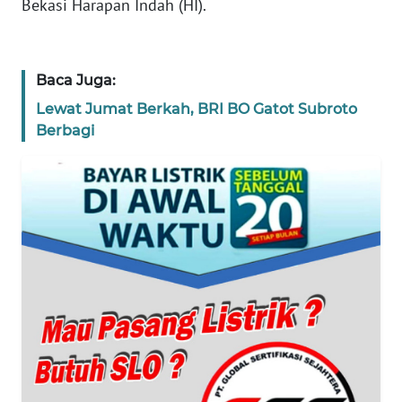
Bekasi Harapan Indah (HI).
REDAKSI
KARIR
Baca Juga:
Lewat Jumat Berkah, BRI BO Gatot Subroto
DISCLAIMER
Berbagi
Wahana
News
Regional
WN
SUMUT
WN
JAKARTA
WN
JABAR