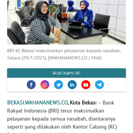
Informasi
INDEKS
BERITA
KONTAK
BRI KC Bekasi maksimalkan pelayanan kepada nasabah,
KAMI
Selasa (29/7/2025). [WAHANANEWS.CO / Midi)
INFO
IKLAN
Ikuti Kami di:
TENTANG
KAMI
BEKASI.WAHANANEWS.CO
, Kota Bekas
i – Bank
Rakyat Indonesia (BRI) terus maksimalkan
PEDOMAN
MEDIA
pelayanan kepada semua nasabah, diantaranya
SIBER
seperti yang dilakukan oleh Kantor Cabang (KC)