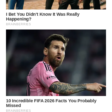
WAHANA
SPORT
WAHANA
UMKM
WAHANA
SELEB
WAHANA
PERSONA
WAHANA
OTOMOTIF
WAHANA
HEALTH