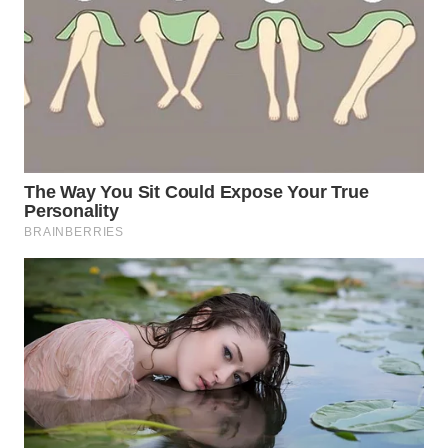
WN
INDRAMAYU
WN
KUNINGAN
WN
MAJALENGKA
WN
SUBANG
WN
SUKABUMI
WN
PURWAKARTA