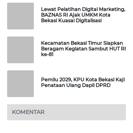
Lewat Pelatihan Digital Marketing,
PORTAL
BAZNAS RI Ajak UMKM Kota
KONSUMEN
Bekasi Kuasai Digitalisasi
FORWAMKI
Kecamatan Bekasi Timur Siapkan
Beragam Kegiatan Sambut HUT RI
ALPERKLINAS
ke-81
FORJASIDA
Pemilu 2029, KPU Kota Bekasi Kaji
TAMBANG
Penataan Ulang Dapil DPRD
NEWS
SITUNGIR
NEWS
KOMENTAR
SIDIKALANG