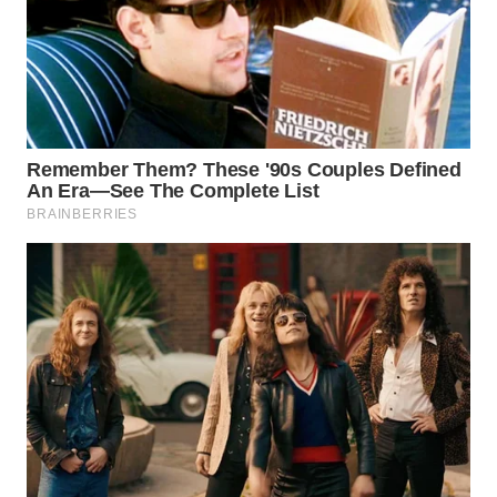
KONSUMEN
WAHANA
LISTRIK
WAHANA
TRAVEL
WAHANA
TV
WAHANANEWS
ID
WAHANANEWS
CO ID
WAHANANEWS
NET