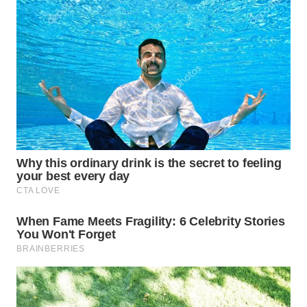
BEKASI
WN
BOGOR
WN
DEPOK
WN
TAPANULI
UTARA
WN
SAMOSIR
WN
PADANG
LAWAS