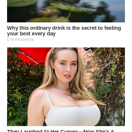
WN
PRIANGAN
TIMUR
WN
SEMARANG
WN
SOLO
WN
BOROBUDUR
WN
MADURA
WN