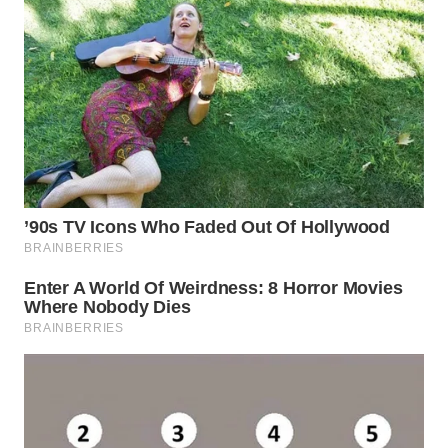
WN
SUMEDANG
WN
CIANJUR
WN
KEPULAUAN
SERIBU
WN
TANGERANG
WN
BINJAI
WN
CIREBON