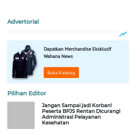
WAHANA
DESA
Advertorial
WISATA
LAPAK
Dapatkan Merchandise Eksklusif
WAHANA
Wahana News
Wahana
Network
Buka Katalog
KONSUMEN
Pilihan Editor
LISTRIK
Jangan Sampai jadi Korban!
MASYARAKAT
Peserta BPJS Rentan Dicurangi
KELISTRIKAN
Administrasi Pelayanan
Kesehatan
WALINKI