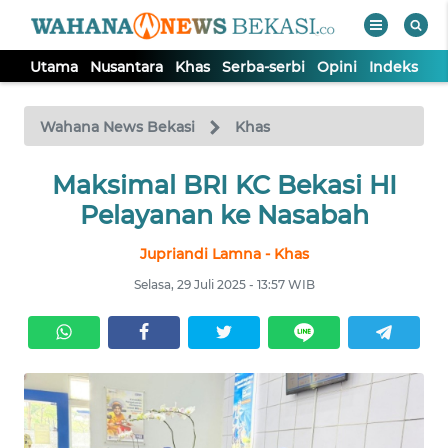
Utama
Nusantara
Khas
Serba-serbi
Opini
Indeks
WAHANA
Tutup
TV
Wahana News Bekasi
Khas
Maksimal BRI KC Bekasi HI
UTAMA
Pelayanan ke Nasabah
NUSANTARA
Jupriandi Lamna - Khas
Selasa, 29 Juli 2025 - 13:57 WIB
KHAS
SERBA-
SERBI
OPINI