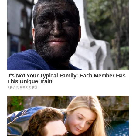
Wahana
Media
Group
WAHANA
NEWS
WAHANA
TANI
WAHANA
ADVOKAT
WAHANA
INFRASTRUKTUR
WAHANA