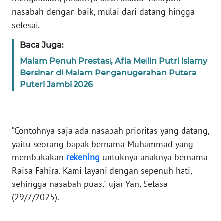
RIAU
nasabah dengan baik, mulai dari datang hingga
selesai.
WN
SERAMBI
Baca Juga:
Malam Penuh Prestasi, Afia Meilin Putri Islamy
WN
Bersinar di Malam Penganugerahan Putera
JAMBI
Puteri Jambi 2026
WN
SULTRA
“Contohnya saja ada nasabah prioritas yang datang,
WN
yaitu seorang bapak bernama Muhammad yang
NTB
membukakan
rekening
untuknya anaknya bernama
Raisa Fahira. Kami layani dengan sepenuh hati,
WN
sehingga nasabah puas," ujar Yan, Selasa
SULTENG
(29/7/2025).
WN