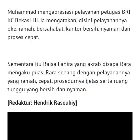
SULBAR
Muhammad mengapresiasi pelayanan petugas BRI
WN
KC Bekasi HI. Ia mengatakan, disini pelayanannya
BABEL
oke, ramah, bersahabat, kantor bersih, nyaman dan
proses cepat.
WN
SUMBAR
Sementara itu Raisa Fahira yang akrab disapa Rara
WN
SUMSEL
mengaku puas. Rara senang dengan pelayanannya
yang ramah, cepat, prosedurnya )jelas serta ruang
WN
tunggu yang bersih dan nyaman.
BENGKULU
[Redaktur: Hendrik Raseukiy]
WN
LAMPUNG
WN
JATENG