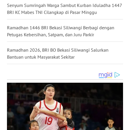
Senyum Sumringah Warga Sambut Kurban Iduladha 1447
BRI KC Mabes TNI Cilangkap di Pasar Minggu
WN
MALUKU
Ramadhan 1446 BRI Bekasi Siliwangi Berbagi dengan
WN
Petugas Kebersihan, Satpam, dan Juru Parkir
MALUT
Ramadhan 2026, BRI BO Bekasi Siliwangi Salurkan
WN
Bantuan untuk Masyarakat Sekitar
DAIRI
WN
DANAU
TOBA
WN
NIAS
WN