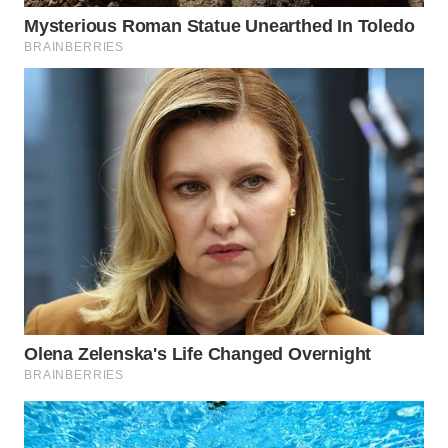
WN
TAPANULI
TENGAH
WN DELI
SERDANG
WN
TEBING
TINGGI
WN
PAKPAK
WN
KARAWANG
WN