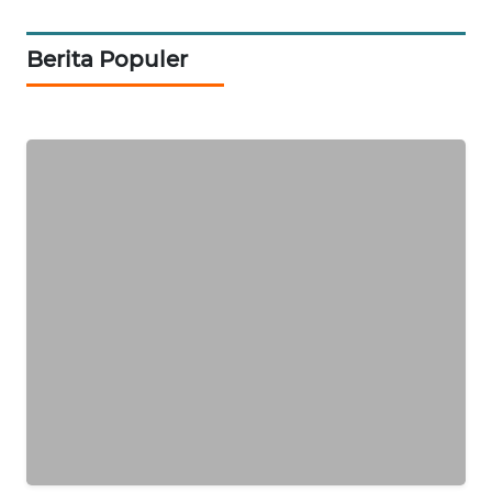
NEWS
Berita Populer
SIBARAGAS
NEWS
METRO
SIANTAR
NEWS
METRO
MEDAN
NEWS
METRO
JAKARTA
NEWS
KRT
NEWS