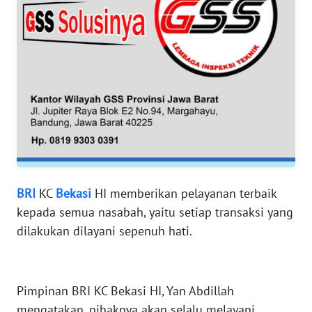
WN
BANTEN
WN
NTT
WN
KEPRI
WN
BRI
KC
Bekasi
HI memberikan pelayanan terbaik
PAPUA
kepada semua nasabah, yaitu setiap transaksi yang
dilakukan dilayani sepenuh hati.
WN
PAPUA
BARAT
Pimpinan BRI KC Bekasi HI, Yan Abdillah
WN
mengatakan, pihaknya akan selalu melayani