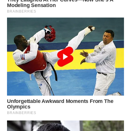
SURABAYA
WN
NATUNA
WN
BINTAN
WN
MANDALIKA
WN
LIKUPANG
WN
LABUANBAJO
WN
BORNEO