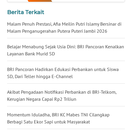
Berita Terkait
WN
KALTARA
Malam Penuh Prestasi, Afia Meilin Putri Islamy Bersinar di
Malam Penganugerahan Putera Puteri Jambi 2026
WN
KALSEL
Belajar Menabung Sejak Usia Dini: BRI Pancoran Kenalkan
Layanan Bank Murid SD
WN
KALTIM
BRI Pancoran Hadirkan Edukasi Perbankan untuk Siswa
SD, Dari Teller hingga E-Channel
WN
SULSEL
Akibat Pengadaan Notifikasi Perbankan di BRI-Telkom,
Kerugian Negara Capai Rp2 Triliun
WN
GORONTALO
Momentum Iduladha, BRI KC Mabes TNI Cilangkap
Berbagi Satu Ekor Sapi untuk Masyarakat
WN
SULUT