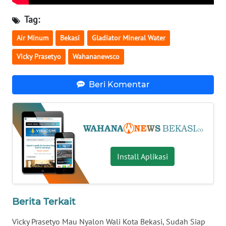
Tag:
WN
KALTARA
Air Minum
Bekasi
Gladiator Mineral Water
Vicky Prasetyo
Wahananewsco
WN
KALSEL
Beri Komentar
WN
KALTIM
WN
SULSEL
Install Aplikasi
WN
GORONTALO
Berita Terkait
WN
SULUT
Vicky Prasetyo Mau Nyalon Wali Kota Bekasi, Sudah Siap