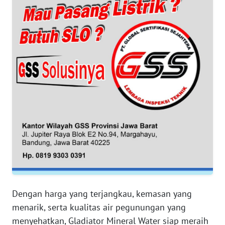
WN
BANTEN
WN
NTT
WN
KEPRI
WN
PAPUA
WN
PAPUA
BARAT
Dengan harga yang terjangkau, kemasan yang
menarik, serta kualitas air pegunungan yang
WN
menyehatkan, Gladiator Mineral Water siap meraih