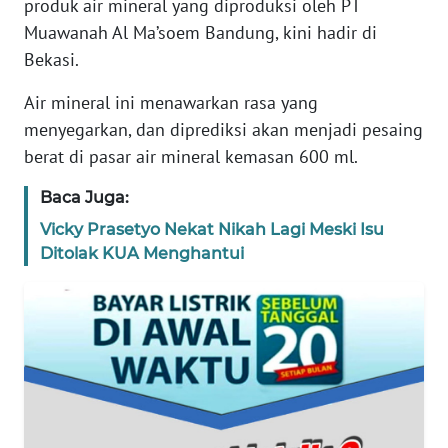
produk air mineral yang diproduksi oleh PT
REDAKSI
Muawanah Al Ma’soem Bandung, kini hadir di
Bekasi.
KARIR
Air mineral ini menawarkan rasa yang
DISCLAIMER
menyegarkan, dan diprediksi akan menjadi pesaing
berat di pasar air mineral kemasan 600 ml.
Wahana
News
Baca Juga:
Regional
Vicky Prasetyo Nekat Nikah Lagi Meski Isu
Ditolak KUA Menghantui
WN
SUMUT
WN
JAKARTA
WN
JABAR