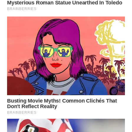
WN
TAPANULI
TENGAH
WN DELI
SERDANG
WN
TEBING
TINGGI
WN
PAKPAK
WN
KARAWANG
WN