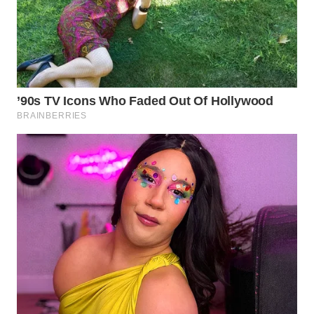
WN
SUMEDANG
WN
CIANJUR
WN
KEPULAUAN
SERIBU
WN
TANGERANG
WN
BINJAI
WN
CIREBON