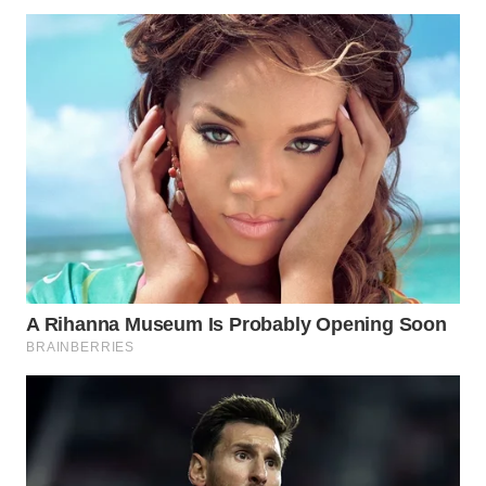
KONSUMEN
WAHANA
LISTRIK
WAHANA
TRAVEL
WAHANA
TV
WAHANANEWS
ID
WAHANANEWS
CO ID
WAHANANEWS
NET