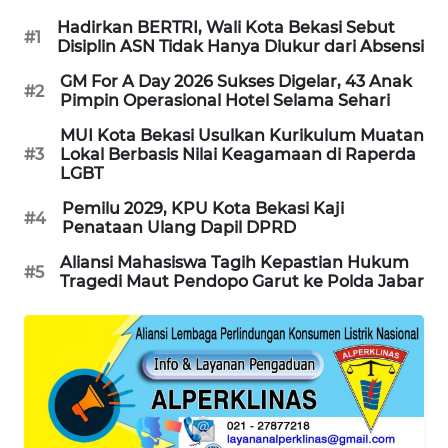
Hadirkan BERTRI, Wali Kota Bekasi Sebut
CILEUNGSI
#1
Disiplin ASN Tidak Hanya Diukur dari Absensi
NEWS
GM For A Day 2026 Sukses Digelar, 43 Anak
#2
Pimpin Operasional Hotel Selama Sehari
BERKAT
NEWS
MUI Kota Bekasi Usulkan Kurikulum Muatan
#3
Lokal Berbasis Nilai Keagamaan di Raperda
LGBT
BERAMPU
NEWS
Pemilu 2029, KPU Kota Bekasi Kaji
#4
Penataan Ulang Dapil DPRD
ANUGERAH
Aliansi Mahasiswa Tagih Kepastian Hukum
#5
NEWS
Tragedi Maut Pendopo Garut ke Polda Jabar
AKHLAK
ID
PERAPKI
NEWS