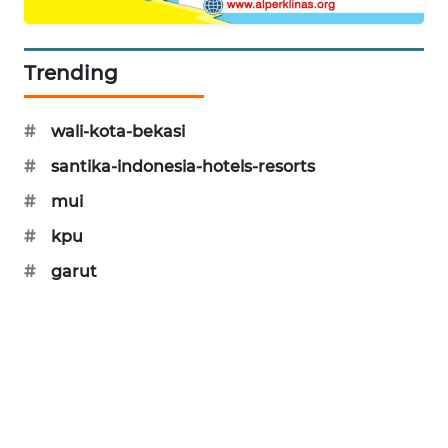
SONYA
ASA
Trending
NEWS
#
wali-kota-bekasi
#
santika-indonesia-hotels-resorts
#
mui
#
kpu
#
garut