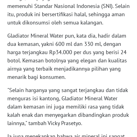
SULBAR
memenuhi Standar Nasional Indonesia (SNI). Selain
itu, produk ini bersertifikasi halal, sehingga aman
WN
untuk dikonsumsi oleh semua kalangan.
BABEL
Gladiator Mineral Water pun, kata dia, hadir dalam
WN
dua kemasan, yakni 600 ml dan 330 ml, dengan
SUMBAR
harga terjangkau Rp34.000 per dus yang berisi 24
botol. Kemasan botolnya yang elegan dan kualitas
WN
airnya yang terbaik menjadikannya pilihan yang
SUMSEL
menarik bagi konsumen.
WN
"Selain harganya yang sangat terjangkau dan tidak
BENGKULU
menguras isi kantong, Gladiator Mineral Water
dalam kemasan ini juga memiliki rasa yang tidak
WN
LAMPUNG
kalah enak dan menyegarkan dibandingkan produk
lainnya," tambah Vicky Prasetyo.
WN
Ia juga menekankan bahwa air mineral ini sangat
JATENG