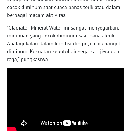
cocok diminum saat cuaca panas terik atau dalam
berbagai macam aktivitas.
WN
NUSANTARA
"Gladiator Mineral Water ini sangat menyegarkan,
minuman yang cocok diminum saat panas terik.
WN
JOGJA
Apalagi kalau dalam kondisi dingin, cocok banget
diminum. Kekuatan sebotol air segarkan jiwa dan
WN
raga," pungkasnya.
JATIM
WN
BALI
WN
KALBAR
WN
KALTENG