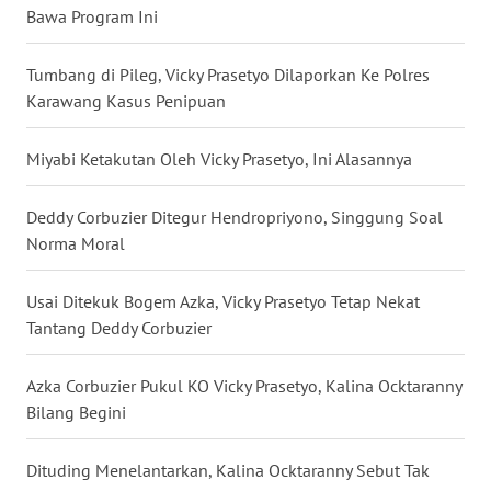
Bawa Program Ini
WN
MALUKU
Tumbang di Pileg, Vicky Prasetyo Dilaporkan Ke Polres
Karawang Kasus Penipuan
WN
MALUT
Miyabi Ketakutan Oleh Vicky Prasetyo, Ini Alasannya
WN
Deddy Corbuzier Ditegur Hendropriyono, Singgung Soal
DAIRI
Norma Moral
WN
Usai Ditekuk Bogem Azka, Vicky Prasetyo Tetap Nekat
DANAU
Tantang Deddy Corbuzier
TOBA
Azka Corbuzier Pukul KO Vicky Prasetyo, Kalina Ocktaranny
WN
Bilang Begini
NIAS
Dituding Menelantarkan, Kalina Ocktaranny Sebut Tak
WN