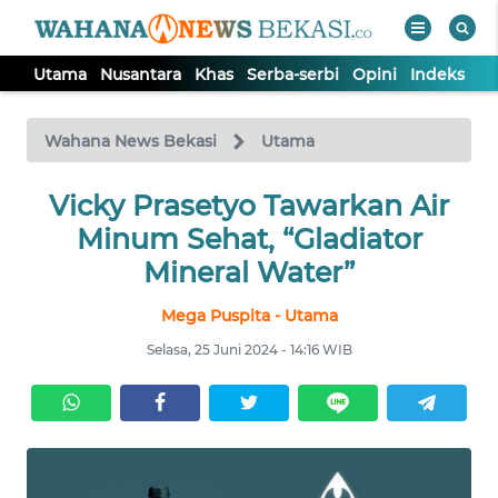
Utama
Nusantara
Khas
Serba-serbi
Opini
Indeks
WAHANA
Tutup
TV
Wahana News Bekasi
Utama
Vicky Prasetyo Tawarkan Air
UTAMA
Minum Sehat, “Gladiator
NUSANTARA
Mineral Water”
Mega Puspita - Utama
KHAS
Selasa, 25 Juni 2024 - 14:16 WIB
SERBA-
SERBI
OPINI