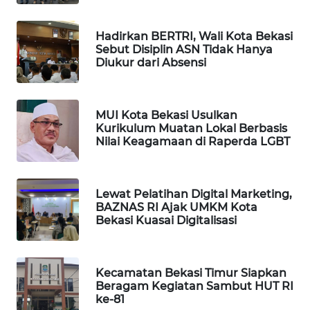
NEWS
Hadirkan BERTRI, Wali Kota Bekasi
SIBARAGAS
Sebut Disiplin ASN Tidak Hanya
NEWS
Diukur dari Absensi
METRO
SIANTAR
MUI Kota Bekasi Usulkan
NEWS
Kurikulum Muatan Lokal Berbasis
Nilai Keagamaan di Raperda LGBT
METRO
MEDAN
NEWS
Lewat Pelatihan Digital Marketing,
BAZNAS RI Ajak UMKM Kota
METRO
Bekasi Kuasai Digitalisasi
JAKARTA
NEWS
Kecamatan Bekasi Timur Siapkan
KRT
Beragam Kegiatan Sambut HUT RI
ke-81
NEWS