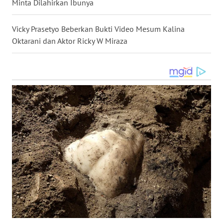
Minta Dilahirkan Ibunya
LANGKAT
Vicky Prasetyo Beberkan Bukti Video Mesum Kalina
WN
TAPANULI
Oktarani dan Aktor Ricky W Miraza
SELATAN
WN
TANJUNG
LESUNG
WN
KARO
WN
SIMALUNGUN
WN
LABUHANBATU