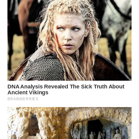
WN
PRIANGAN
TIMUR
WN
SEMARANG
WN
SOLO
WN
BOROBUDUR
WN
MADURA
WN