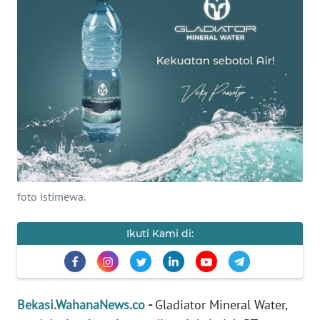
Informasi
INDEKS
BERITA
KONTAK
KAMI
INFO
IKLAN
foto istimewa.
TENTANG
KAMI
Ikuti Kami di:
PEDOMAN
MEDIA
SIBER
Bekasi.WahanaNews.co
-
Gladiator Mineral Water,