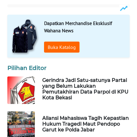
PORTAL
KONSUMEN
Dapatkan Merchandise Eksklusif
Wahana News
FORWAMKI
Buka Katalog
ALPERKLINAS
Pilihan Editor
FORJASIDA
Gerindra Jadi Satu-satunya Partai
TAMBANG
yang Belum Lakukan
NEWS
Pemutakhiran Data Parpol di KPU
Kota Bekasi
SITUNGIR
NEWS
Aliansi Mahasiswa Tagih Kepastian
Hukum Tragedi Maut Pendopo
Garut ke Polda Jabar
SIDIKALANG