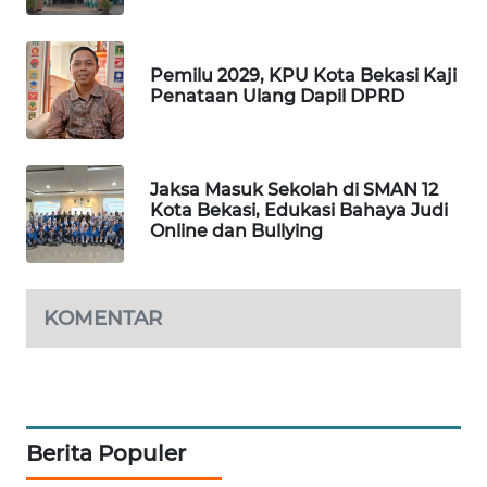
KARING
NEWS
Pemilu 2029, KPU Kota Bekasi Kaji
Penataan Ulang Dapil DPRD
JURNAL
MARITIM
Jaksa Masuk Sekolah di SMAN 12
HUMBANG
Kota Bekasi, Edukasi Bahaya Judi
NEWS
Online dan Bullying
GARONGGANG
NEWS
KOMENTAR
FISUELRI
ID
ENERGI
Berita Populer
NEWS