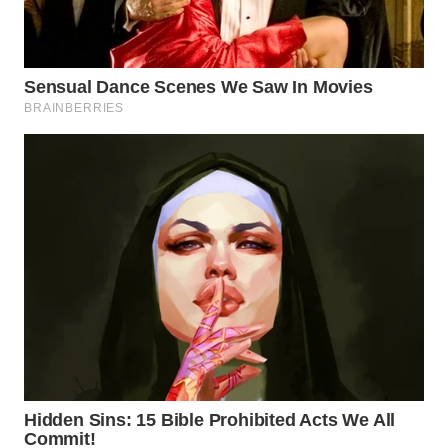
WAHANA
DESA
WISATA
LAPAK
WAHANA
Wahana
Network
KONSUMEN
LISTRIK
MASYARAKAT
KELISTRIKAN
WALINKI