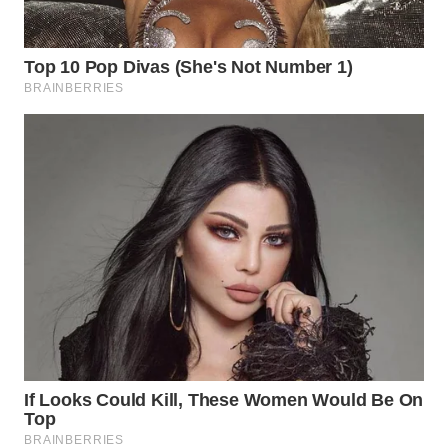
Wahana
Media
Group
WAHANA
NEWS
WAHANA
TANI
WAHANA
ADVOKAT
WAHANA
INFRASTRUKTUR
WAHANA