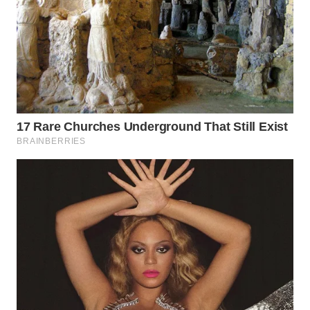
SURABAYA
WN
NATUNA
WN
BINTAN
WN
MANDALIKA
WN
LIKUPANG
WN
LABUANBAJO
WN
BORNEO