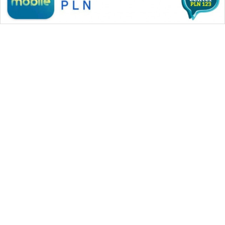
WAHANA MEDIA GROUP
|
|
|
WAHANA NEWS co
WAHANA TANI
WAHANA ADVOKAT
|
|
WAHANA INFRASTRUKTUR
WAHANA KONSUMEN
|
|
|
WAHANA LISTRIK
WAHANA TRAVEL
WAHANA TV
|
|
|
WAHANANEWS id
WAHANANEWS CO ID
WAHANANEWS NET
|
|
|
WAHANA SPORT ID
Wahana UMKM
Wahana Seleb
|
|
|
Wahana Persona
Wahana Otomotif
Wahana Health