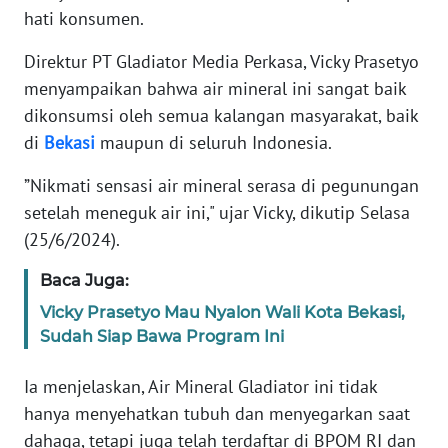
RIAU
hati konsumen.
WN
Direktur PT Gladiator Media Perkasa, Vicky Prasetyo
SERAMBI
menyampaikan bahwa air mineral ini sangat baik
dikonsumsi oleh semua kalangan masyarakat, baik
WN
di
Bekasi
maupun di seluruh Indonesia.
JAMBI
”Nikmati sensasi air mineral serasa di pegunungan
WN
setelah meneguk air ini," ujar Vicky, dikutip Selasa
SULTRA
(25/6/2024).
Baca Juga:
WN
NTB
Vicky Prasetyo Mau Nyalon Wali Kota Bekasi,
Sudah Siap Bawa Program Ini
WN
SULTENG
Ia menjelaskan, Air Mineral Gladiator ini tidak
hanya menyehatkan tubuh dan menyegarkan saat
WN
dahaga, tetapi juga telah terdaftar di BPOM RI dan