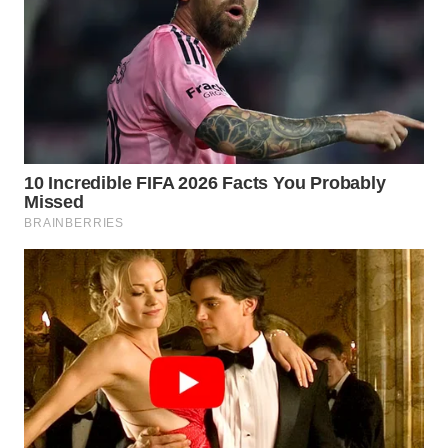
WAHANA
SPORT
WAHANA
UMKM
WAHANA
SELEB
WAHANA
PERSONA
WAHANA
OTOMOTIF
WAHANA
HEALTH