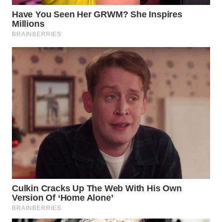
WN
INDRAMAYU
WN
KUNINGAN
WN
MAJALENGKA
WN
SUBANG
WN
SUKABUMI
WN
PURWAKARTA