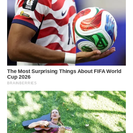
BEKASI
WN
BOGOR
WN
DEPOK
WN
TAPANULI
UTARA
WN
SAMOSIR
WN
PADANG
LAWAS