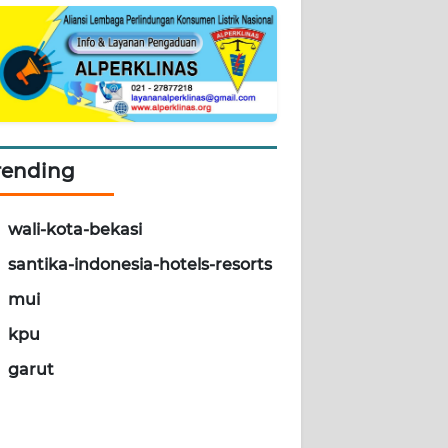
rending
wali-kota-bekasi
santika-indonesia-hotels-resorts
mui
kpu
garut