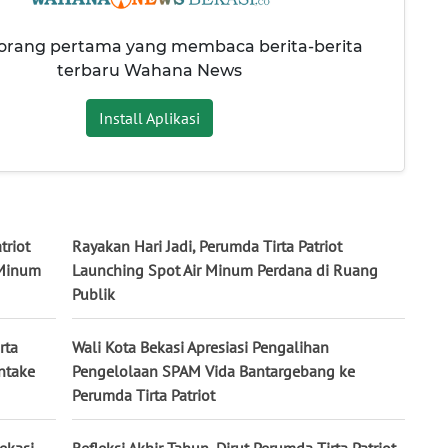
 orang pertama yang membaca berita-berita
terbaru Wahana News
Install Aplikasi
triot
Rayakan Hari Jadi, Perumda Tirta Patriot
 Minum
Launching Spot Air Minum Perdana di Ruang
Publik
rta
Wali Kota Bekasi Apresiasi Pengalihan
Intake
Pengelolaan SPAM Vida Bantargebang ke
Perumda Tirta Patriot
ekasi,
Refleksi Akhir Tahun, Dirut Perumda Tirta Patriot