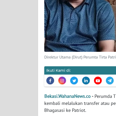
KARIR
DISCLAIMER
Wahana
News
Regional
Direktur Utama (Dirut) Perumta Tirta Patr
WN
SUMUT
Ikuti Kami di:
WN
JAKARTA
Bekasi.WahanaNews.co
-
Perumda Ti
WN
kembali melalukan transfer atau p
JABAR
Bhagasasi ke Patriot.