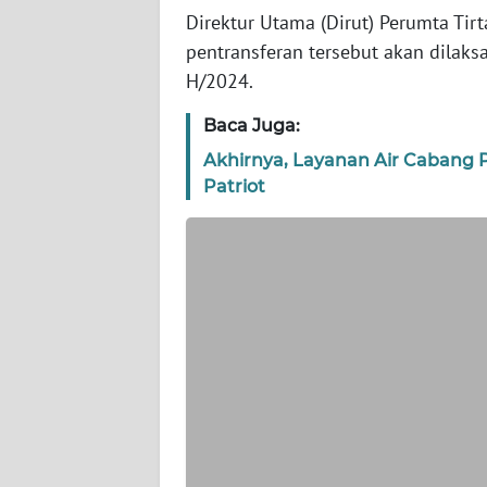
WN
Direktur Utama (Dirut) Perumta Tir
BANTEN
pentransferan tersebut akan dilak
H/2024.
WN
NTT
Baca Juga:
Akhirnya, Layanan Air Cabang 
WN
Patriot
KEPRI
WN
PAPUA
WN
PAPUA
BARAT
WN
RIAU