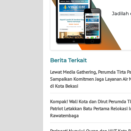
WN
KALTARA
Jadilah
WN
KALSEL
WN
KALTIM
Berita Terkait
WN
Lewat Media Gathering, Perumda Tirta Pa
SULSEL
Sampaikan Komitmen Jaga Layanan Air
di Kota Bekasi
WN
GORONTALO
Kompak! Wali Kota dan Dirut Perumda Ti
Patriot Letakkan Batu Pertama Relokasi 
WN
Rawatembaga
SULUT
Peringati Nuzulul Quran dan HUT Kota B