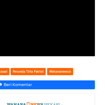
asasi
Perumda Tirta Patriot
Wahananewsco
Beri Komentar