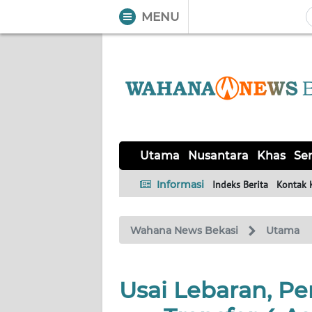
MENU
WAHANA
Tutup
TV
UTAMA
NUSANTARA
Utama
Nusantara
Khas
Ser
KHAS
Informasi
Indeks Berita
Kontak 
SERBA-
Wahana News Bekasi
Utama
SERBI
OPINI
Usai Lebaran, Pe
Informasi