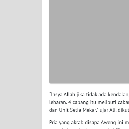
WN
SERAMBI
WN
JAMBI
WN
SULTRA
WN
NTB
WN
"Insya Allah jika tidak ada kendala
SULTENG
lebaran. 4 cabang itu meliputi c
dan Unit Setia Mekar," ujar Ali, dik
WN
SULBAR
Pria yang akrab disapa Aweng ini m