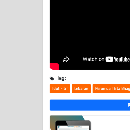
WN
NUSANTARA
WN
JOGJA
WN
JATIM
WN
BALI
Tag:
Idul Fitri
Lebaran
Perumda Tirta Bhag
WN
KALBAR
WN
KALTENG