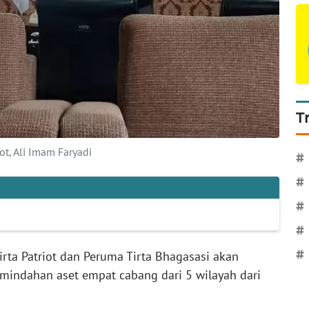
T
iot, Ali Imam Faryadi
#
#
#
#
#
rta Patriot dan Peruma Tirta Bhagasasi akan
emindahan aset empat cabang dari 5 wilayah dari