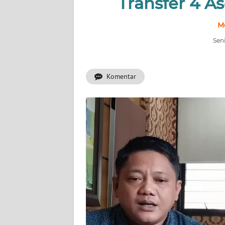
Transfer 4 A
INDEKS
M
BERITA
Seni
KONTAK
KAMI
Komentar
INFO
IKLAN
TENTANG
KAMI
PEDOMAN
MEDIA
SIBER
REDAKSI