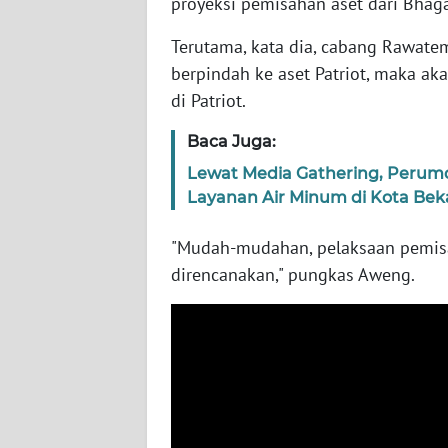
proyeksi pemisahan aset dari Bhaga
WN
BABEL
Terutama, kata dia, cabang Rawate
berpindah ke aset Patriot, maka ak
WN
di Patriot.
SUMBAR
Baca Juga:
WN
Lewat Media Gathering, Perumd
SUMSEL
Layanan Air Minum di Kota Bek
WN
"Mudah-mudahan, pelaksaan pemisah
BENGKULU
direncanakan," pungkas Aweng.
WN
LAMPUNG
WN
JATENG