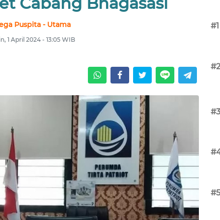
set Cabang Bhagasasi
ega Puspita - Utama
#1
n, 1 April 2024 - 13:05 WIB
#
#
#
#