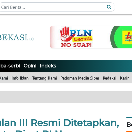
ba-serbi
Opini
Indeks
Kami
Info Iklan
Tentang Kami
Pedoman Media Siber
Redaksi
Karir
wulan III Resmi Ditetapkan,
B