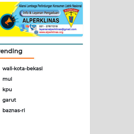
rending
wali-kota-bekasi
mui
kpu
garut
baznas-ri