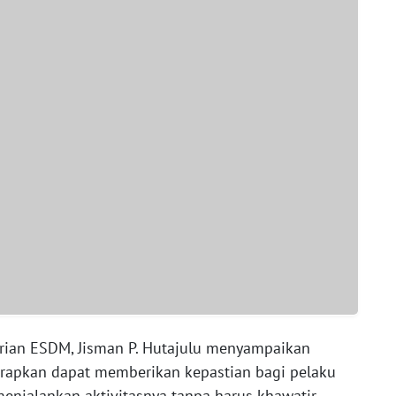
erian ESDM, Jisman P. Hutajulu menyampaikan
harapkan dapat memberikan kepastian bagi pelaku
enjalankan aktivitasnya tanpa harus khawatir