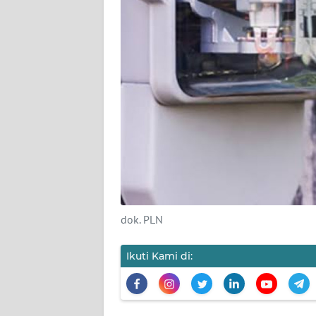
KARIR
DISCLAIMER
Wahana
News
Regional
WN
SUMUT
WN
dok. PLN
JAKARTA
Ikuti Kami di:
WN
JABAR