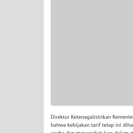
WN
SERAMBI
WN
JAMBI
WN
SULTRA
WN
NTB
WN
SULTENG
Direktur Ketenagalistrikan Kement
WN
SULBAR
bahwa kebijakan tarif tetap ini di
usaha dan masyarakat luas dalam m