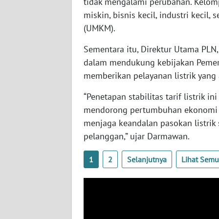
tidak mengalami perubahan. Kelom
WN
miskin, bisnis kecil, industri kecil
NUSANTARA
(UMKM).
WN
Sementara itu, Direktur Utama PL
JOGJA
dalam mendukung kebijakan Pemeri
memberikan pelayanan listrik yang
WN
JATIM
“Penetapan stabilitas tarif listrik
mendorong pertumbuhan ekonomi n
WN
menjaga keandalan pasokan listrik
BALI
pelanggan,” ujar Darmawan.
WN
1
2
Selanjutnya
Lihat Sem
KALBAR
WN
KALTENG