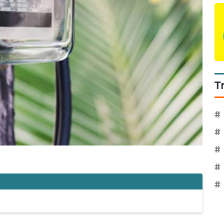
T
#
#
#
#
#