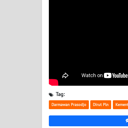
WN
KALTARA
WN
KALSEL
WN
KALTIM
WN
SULSEL
WN
Tag:
GORONTALO
Darmawan Prasodjo
Dirut Pln
Kement
WN
SULUT