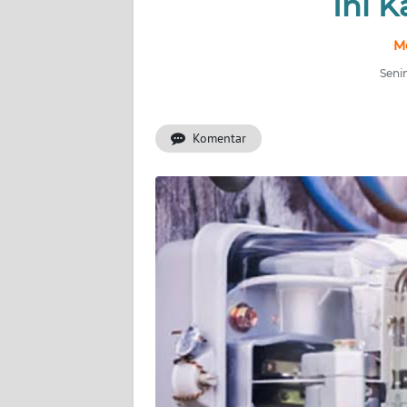
Ini K
INDEKS
M
BERITA
Senin
KONTAK
KAMI
Komentar
INFO
IKLAN
TENTANG
KAMI
PEDOMAN
MEDIA
SIBER
REDAKSI