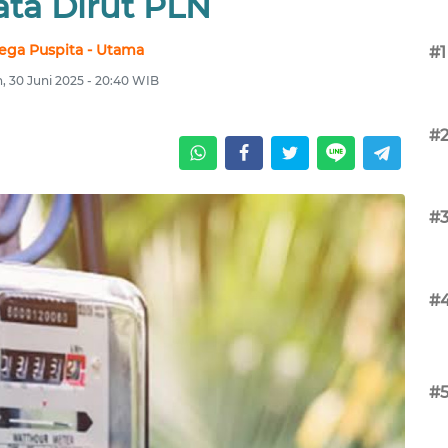
ata Dirut PLN
ega Puspita - Utama
#1
, 30 Juni 2025 - 20:40 WIB
#
#
#
#