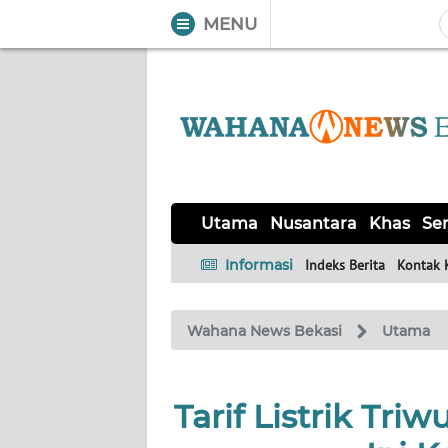
MENU
WAHANA
Tutup
TV
UTAMA
NUSANTARA
Utama
Nusantara
Khas
Ser
KHAS
Informasi
Indeks Berita
Kontak 
SERBA-
Wahana News Bekasi
Utama
SERBI
OPINI
Tarif Listrik Tri
Informasi