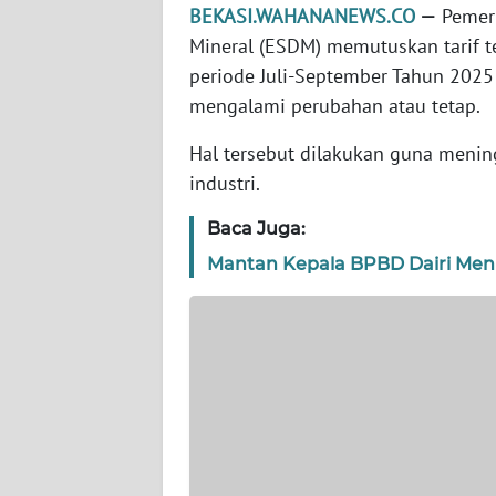
WN
BEKASI.WAHANANEWS.CO
—
Pemeri
BANTEN
Mineral (ESDM) memutuskan tarif ten
periode Juli-September Tahun 2025
WN
mengalami perubahan atau tetap.
NTT
Hal tersebut dilakukan guna menin
WN
industri.
KEPRI
Baca Juga:
WN
Mantan Kepala BPBD Dairi Men
PAPUA
WN
PAPUA
BARAT
WN
RIAU