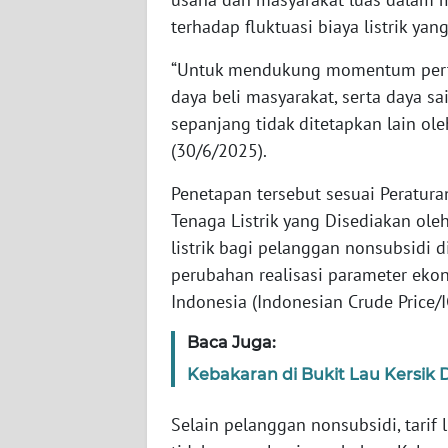
WN
terhadap fluktuasi biaya listrik ya
BABEL
“Untuk mendukung momentum pert
daya beli masyarakat, serta daya sai
WN
SUMBAR
sepanjang tidak ditetapkan lain oleh
(30/6/2025).
WN
SUMSEL
Penetapan tersebut sesuai Peratur
Tenaga Listrik yang Disediakan ole
WN
listrik bagi pelanggan nonsubsidi 
BENGKULU
perubahan realisasi parameter eko
Indonesia (Indonesian Crude Price/I
WN
LAMPUNG
Baca Juga:
Kebakaran di Bukit Lau Kersik 
WN
JATENG
Selain pelanggan nonsubsidi, tarif 