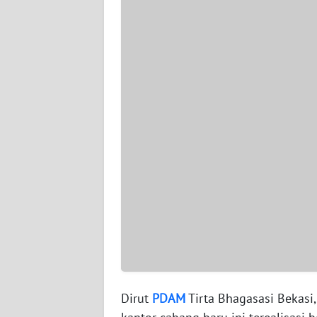
WN
SERAMBI
WN
JAMBI
WN
SULTRA
WN
NTB
WN
SULTENG
WN
SULBAR
Dirut
PDAM
Tirta Bhagasasi Bekas