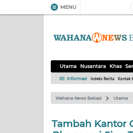
MENU
WAHANA
Tutup
TV
UTAMA
NUSANTARA
Utama
Nusantara
Khas
Ser
KHAS
Informasi
Indeks Berita
Kontak 
SERBA-
Wahana News Bekasi
Utama
SERBI
OPINI
Tambah Kantor 
Informasi