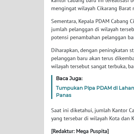
kantor cabang baru ini terealisasi
WN
mengingat wilayah Cikarang Barat
BABEL
Sementara, Kepala PDAM Cabang Cik
WN
jumlah pelanggan di wilayah ters
SUMBAR
potensi penambahan pelanggan baru
Diharapkan, dengan peningkatan s
WN
SUMSEL
pelanggan baru akan terus dikemba
wilayah tersebut sangat terbuka, 
WN
Baca Juga:
BENGKULU
Tumpukan Pipa PDAM di Lahan 
WN
Panas
LAMPUNG
Saat ini diketahui, jumlah Kantor
WN
yang tersebar di wilayah Kota dan 
JATENG
[Redaktur: Mega Puspita]