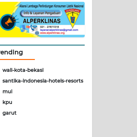
rending
wali-kota-bekasi
santika-indonesia-hotels-resorts
mui
kpu
garut