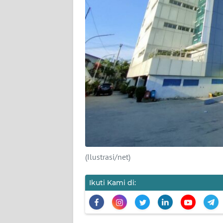
KARIR
DISCLAIMER
Wahana
News
Regional
WN
SUMUT
WN
(Ilustrasi/net)
JAKARTA
Ikuti Kami di:
WN
JABAR