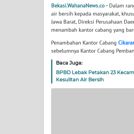
WN
Bekasi.WahanaNews.co
-
Dalam ran
BANTEN
air bersih kepada masyarakat, khus
Jawa Barat, Direksi Perusahaan Dae
WN
menambah kantor cabang yang bar
NTT
Penambahan Kantor Cabang
Cikara
WN
sebelumnya Kantor Cabang Pemban
KEPRI
Baca Juga:
WN
BPBD Lebak Petakan 23 Kecam
PAPUA
Kesulitan Air Bersih
WN
PAPUA
BARAT
WN
RIAU