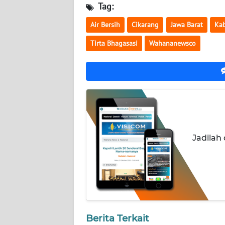
Tag:
WN
KALTARA
Air Bersih
Cikarang
Jawa Barat
Kab
Tirta Bhagasasi
Wahananewsco
WN
KALSEL
WN
KALTIM
WN
SULSEL
Jadilah
WN
GORONTALO
WN
SULUT
Berita Terkait