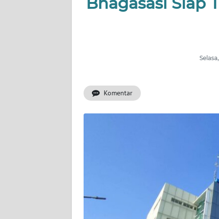
Bhagasasi Siap 
INDEKS
BERITA
KONTAK
Selasa
KAMI
Komentar
INFO
IKLAN
TENTANG
KAMI
PEDOMAN
MEDIA
SIBER
REDAKSI