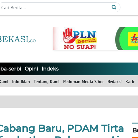
ba-serbi
Opini
Indeks
Kami
Info Iklan
Tentang Kami
Pedoman Media Siber
Redaksi
Karir
Cabang Baru, PDAM Tirta
B