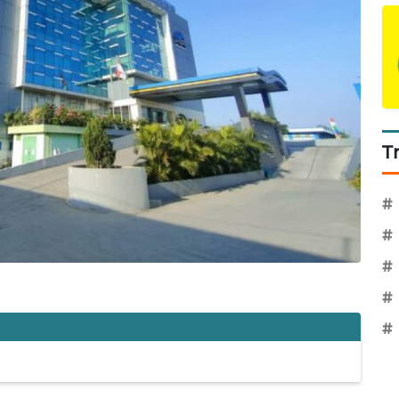
T
#
#
#
#
#