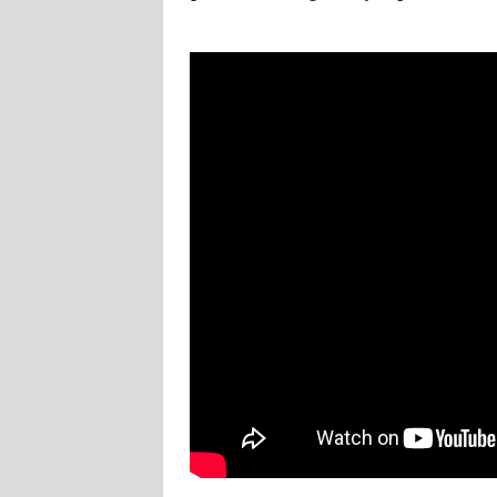
WN
NUSANTARA
WN
JOGJA
WN
JATIM
WN
BALI
WN
KALBAR
WN
KALTENG