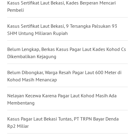
Kasus Sertifikat Laut Bekasi, Kades Berperan Mencari
WN
Pembeli
TAPANULI
TENGAH
Kasus Sertifikat Laut Bekasi, 9 Tersangka Palsukan 93
SHM Untung Miliaran Rupiah
WN DELI
SERDANG
Belum Lengkap, Berkas Kasus Pagar Laut Kades Kohod Cs
Dikembalikan Kejagung
WN
TEBING
TINGGI
Belum Dibongkar, Warga Resah Pagar Laut 600 Meter di
Kohod Masih Menancap
WN
PAKPAK
Nelayan Kecewa Karena Pagar Laut Kohod Masih Ada
Membentang
WN
KARAWANG
Kasus Pagar Laut Bekasi Tuntas, PT TRPN Bayar Denda
Rp2 Miliar
WN