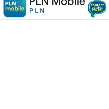
WAHANA MEDIA GROUP
|
|
|
WAHANA NEWS co
WAHANA TANI
WAHANA ADVOKAT
|
|
WAHANA INFRASTRUKTUR
WAHANA KONSUMEN
|
|
|
WAHANA LISTRIK
WAHANA TRAVEL
WAHANA TV
|
|
|
WAHANANEWS id
WAHANANEWS CO ID
WAHANANEWS NET
|
|
|
WAHANA SPORT ID
Wahana UMKM
Wahana Seleb