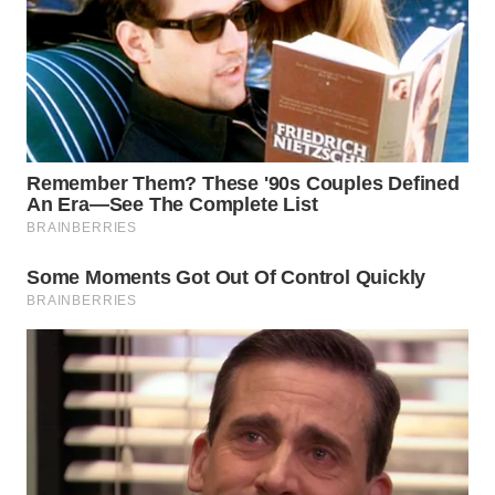
WN
PRIANGAN
TIMUR
WN
SEMARANG
WN
SOLO
WN
BOROBUDUR
WN
MADURA
WN