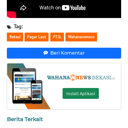
LANGKAT
WN
TAPANULI
Tag:
SELATAN
Bekasi
Pagar Laut
PTSL
Wahananewsco
WN
TANJUNG
Beri Komentar
LESUNG
WN
KARO
WN
Install Aplikasi
SIMALUNGUN
WN
Berita Terkait
LABUHANBATU