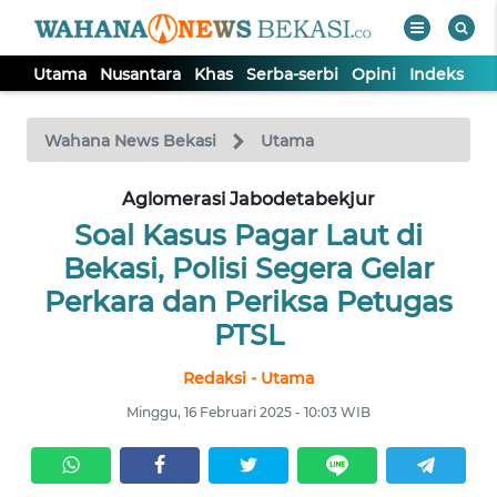
Utama
Nusantara
Khas
Serba-serbi
Opini
Indeks
WAHANA
Tutup
TV
Wahana News Bekasi
Utama
Aglomerasi Jabodetabekjur
UTAMA
Soal Kasus Pagar Laut di
NUSANTARA
Bekasi, Polisi Segera Gelar
Perkara dan Periksa Petugas
KHAS
PTSL
Redaksi - Utama
SERBA-
SERBI
Minggu, 16 Februari 2025 - 10:03 WIB
OPINI