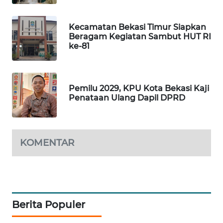
CILEUNGSI
Kecamatan Bekasi Timur Siapkan
NEWS
Beragam Kegiatan Sambut HUT RI
ke-81
BERKAT
NEWS
Pemilu 2029, KPU Kota Bekasi Kaji
BERAMPU
Penataan Ulang Dapil DPRD
NEWS
ANUGERAH
NEWS
KOMENTAR
AKHLAK
ID
PERAPKI
Berita Populer
NEWS