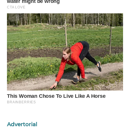
PORTAL
KONSUMEN
FORWAMKI
ALPERKLINAS
FORJASIDA
TAMBANG
NEWS
SITUNGIR
NEWS
Advertorial
SIDIKALANG