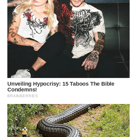
WAHANA
SPORT
WAHANA
UMKM
WAHANA
SELEB
WAHANA
PERSONA
WAHANA
OTOMOTIF
WAHANA
HEALTH