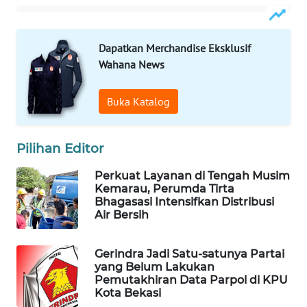
NEWS
SIBARAGAS
Dapatkan Merchandise Eksklusif
NEWS
Wahana News
METRO
Buka Katalog
SIANTAR
NEWS
Pilihan Editor
METRO
MEDAN
Perkuat Layanan di Tengah Musim
NEWS
Kemarau, Perumda Tirta
Bhagasasi Intensifkan Distribusi
Air Bersih
METRO
JAKARTA
NEWS
Gerindra Jadi Satu-satunya Partai
yang Belum Lakukan
Pemutakhiran Data Parpol di KPU
KRT
Kota Bekasi
NEWS