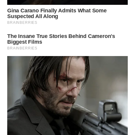
Wahana
Media
Group
WAHANA
NEWS
WAHANA
TANI
WAHANA
ADVOKAT
WAHANA
INFRASTRUKTUR
WAHANA