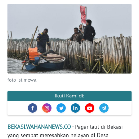
Informasi
INDEKS
BERITA
KONTAK
KAMI
INFO
IKLAN
foto istimewa.
TENTANG
Ikuti Kami di:
KAMI
PEDOMAN
MEDIA
BEKASI.WAHANANEWS.CO
-
Pagar laut di Bekasi
SIBER
yang sempat meresahkan nelayan di Desa