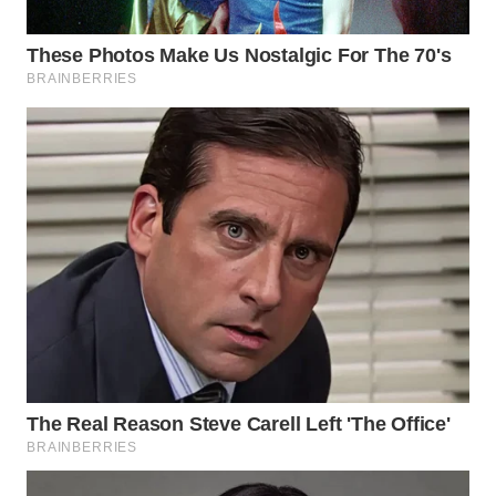
WN
SUMEDANG
WN
CIANJUR
WN
KEPULAUAN
SERIBU
WN
TANGERANG
WN
BINJAI
WN
CIREBON