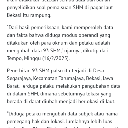
penyelidikan soal pemalsuan SHM di pagar laut
Bekasi itu rampung.
WN
NUSANTARA
"Dari hasil pemeriksaan, kami memperoleh data
dan fakta bahwa diduga modus operandi yang
WN
JOGJA
dilakukan oleh para oknum dan pelaku adalah
mengubah data 93 SHM," ujarnya, dikutip dari
WN
Tempo, Minggu (16/2/2025).
JATIM
Penerbitan 93 SHM palsu itu terjadi di Desa
Segarajaya, Kecamatan Tarumajaya, Bekasi, Jawa
WN
BALI
Barat. Terduga pelaku melakukan pengubahan data
di dalam SHM, dimana sebelumnya lokasi yang
WN
berada di darat diubah menjadi berlokasi di laut.
KALBAR
“Diduga pelaku mengubah data subjek atau nama
WN
pemegang hak dan lokasi. Jumlahnya lebih luas
KALTENG