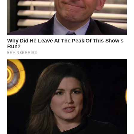
SURABAYA
WN
NATUNA
WN
BINTAN
WN
MANDALIKA
WN
LIKUPANG
WN
LABUANBAJO
WN
BORNEO