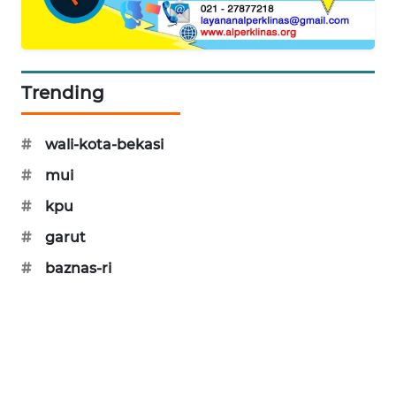
Trending
#
wali-kota-bekasi
#
mui
#
kpu
#
garut
#
baznas-ri