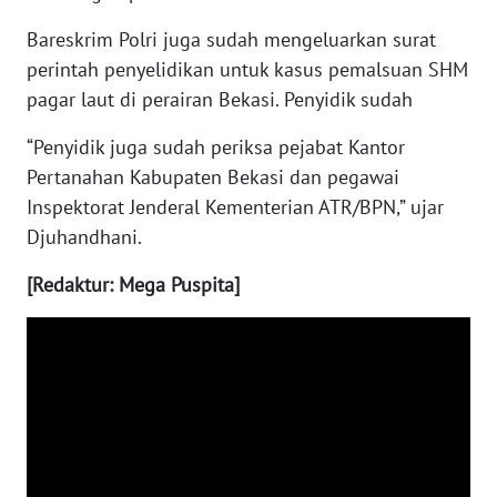
Bareskrim Polri juga sudah mengeluarkan surat
WN
perintah penyelidikan untuk kasus pemalsuan SHM
MALUKU
pagar laut di perairan Bekasi. Penyidik sudah
WN
“Penyidik juga sudah periksa pejabat Kantor
MALUT
Pertanahan Kabupaten Bekasi dan pegawai
Inspektorat Jenderal Kementerian ATR/BPN,” ujar
WN
Djuhandhani.
DAIRI
[Redaktur: Mega Puspita]
WN
DANAU
TOBA
WN
NIAS
WN