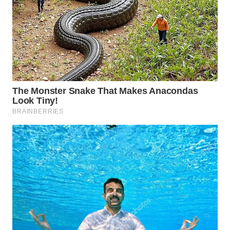
WAHANA
DESA
WISATA
LAPAK
WAHANA
Wahana
Network
KONSUMEN
LISTRIK
MASYARAKAT
KELISTRIKAN
WALINKI