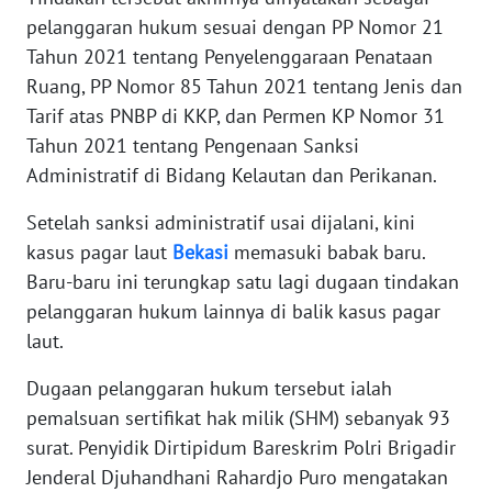
RIAU
pelanggaran hukum sesuai dengan PP Nomor 21
Tahun 2021 tentang Penyelenggaraan Penataan
WN
Ruang, PP Nomor 85 Tahun 2021 tentang Jenis dan
SERAMBI
Tarif atas PNBP di KKP, dan Permen KP Nomor 31
Tahun 2021 tentang Pengenaan Sanksi
WN
JAMBI
Administratif di Bidang Kelautan dan Perikanan.
Setelah sanksi administratif usai dijalani, kini
WN
kasus pagar laut
Bekasi
memasuki babak baru.
SULTRA
Baru-baru ini terungkap satu lagi dugaan tindakan
WN
pelanggaran hukum lainnya di balik kasus pagar
NTB
laut.
Dugaan pelanggaran hukum tersebut ialah
WN
SULTENG
pemalsuan sertifikat hak milik (SHM) sebanyak 93
surat. Penyidik Dirtipidum Bareskrim Polri Brigadir
WN
Jenderal Djuhandhani Rahardjo Puro mengatakan