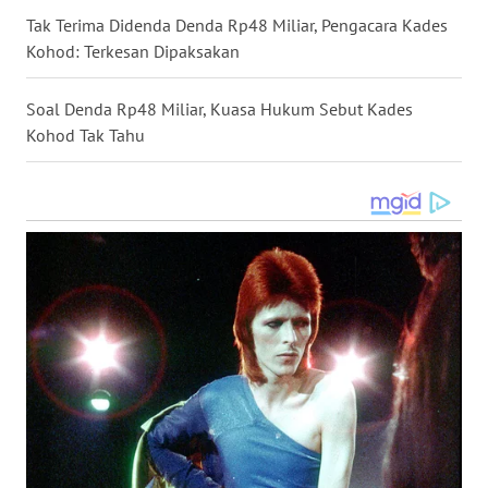
BEKASI
Tak Terima Didenda Denda Rp48 Miliar, Pengacara Kades
Kohod: Terkesan Dipaksakan
WN
BOGOR
Soal Denda Rp48 Miliar, Kuasa Hukum Sebut Kades
Kohod Tak Tahu
WN
DEPOK
WN
TAPANULI
UTARA
WN
SAMOSIR
WN
PADANG
LAWAS