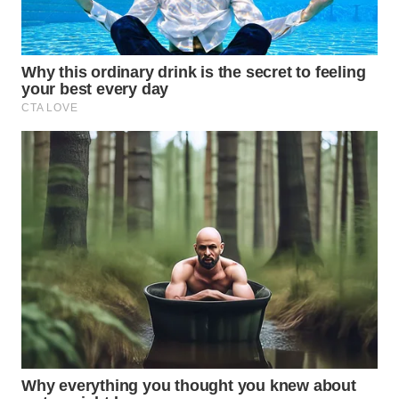
ID
MAWAKA
ID
MARTABAT
NET
PLN
WATCH
MKLI
LPKKI
LKKI
KOPEKLIN