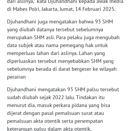
dari aslinya,” kata Djuhandhani kepada awak media
di Mabes Polri, Jakarta, Jumat, 14 Februari 2025.
WN
KALTARA
Djuhandhani juga mengatakan bahwa 93 SHM
yang diubah datanya tersebut sebelumnya
WN
merupakan SHM asli. Para pelaku juga mengubah
KALSEL
data subjek atau nama pemegang hak untuk
memperluas lahan dari aslinya. Lahan yang
WN
diperluaskan tersebut menyebabkan SHM yang
KALTIM
sebelumnya berada di darat bergeser ke wilayah
perairan
WN
SULSEL
Djuhandhani mengatakan 93 SHM palsu tersebut
sudah diubah sejak 2022 lalu. Tindakan itu
WN
menurut dia, masuk perkara pidana yang bisa
GORONTALO
dijerat dengan pasal pemalsuan surat atau
pemalsuan akta otentik serta penempatan
WN
SULUT
keterangan palsu dalam akta otentik.