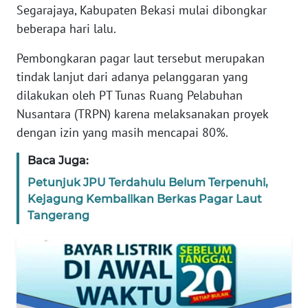
Segarajaya, Kabupaten Bekasi mulai dibongkar
REDAKSI
beberapa hari lalu.
KARIR
Pembongkaran pagar laut tersebut merupakan
tindak lanjut dari adanya pelanggaran yang
DISCLAIMER
dilakukan oleh PT Tunas Ruang Pelabuhan
Nusantara (TRPN) karena melaksanakan proyek
Wahana
dengan izin yang masih mencapai 80%.
News
Regional
Baca Juga:
Petunjuk JPU Terdahulu Belum Terpenuhi,
WN
SUMUT
Kejagung Kembalikan Berkas Pagar Laut
Tangerang
WN
JAKARTA
WN
JABAR