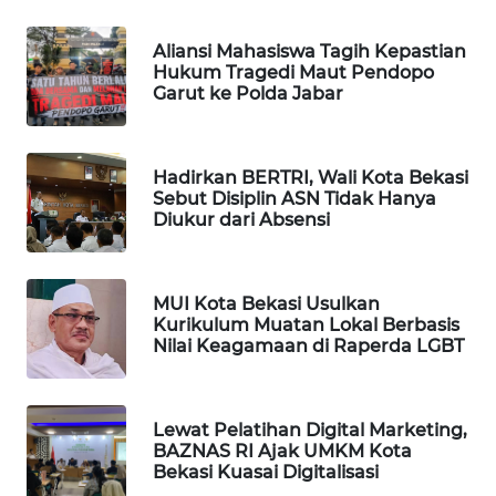
KARING
Aliansi Mahasiswa Tagih Kepastian
NEWS
Hukum Tragedi Maut Pendopo
Garut ke Polda Jabar
JURNAL
MARITIM
Hadirkan BERTRI, Wali Kota Bekasi
Sebut Disiplin ASN Tidak Hanya
HUMBANG
Diukur dari Absensi
NEWS
GARONGGANG
MUI Kota Bekasi Usulkan
NEWS
Kurikulum Muatan Lokal Berbasis
Nilai Keagamaan di Raperda LGBT
FISUELRI
ID
Lewat Pelatihan Digital Marketing,
BAZNAS RI Ajak UMKM Kota
ENERGI
Bekasi Kuasai Digitalisasi
NEWS