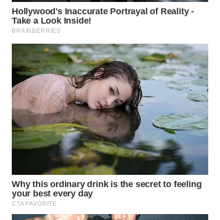
KONSUMEN
WAHANA
LISTRIK
WAHANA
TRAVEL
WAHANA
TV
WAHANANEWS
ID
WAHANANEWS
CO ID
WAHANANEWS
NET