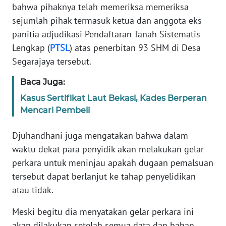
SULBAR
bahwa pihaknya telah memeriksa memeriksa
sejumlah pihak termasuk ketua dan anggota eks
WN
panitia adjudikasi Pendaftaran Tanah Sistematis
BABEL
Lengkap (
PTSL
) atas penerbitan 93 SHM di Desa
Segarajaya tersebut.
WN
SUMBAR
Baca Juga:
Kasus Sertifikat Laut Bekasi, Kades Berperan
WN
Mencari Pembeli
SUMSEL
Djuhandhani juga mengatakan bahwa dalam
WN
waktu dekat para penyidik akan melakukan gelar
BENGKULU
perkara untuk meninjau apakah dugaan pemalsuan
tersebut dapat berlanjut ke tahap penyelidikan
WN
LAMPUNG
atau tidak.
Meski begitu dia menyatakan gelar perkara ini
WN
akan dilakukan setelah semua data dan bahan
JATENG