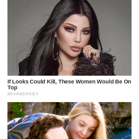
WN
INDRAMAYU
WN
KUNINGAN
WN
MAJALENGKA
WN
SUBANG
WN
SUKABUMI
WN
PURWAKARTA