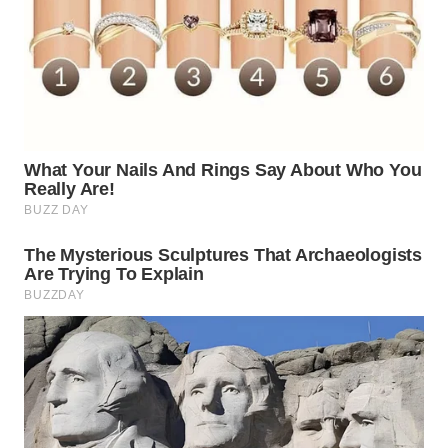
WAHANA
DESA
WISATA
LAPAK
WAHANA
Wahana
Network
KONSUMEN
LISTRIK
MASYARAKAT
KELISTRIKAN
WALINKI