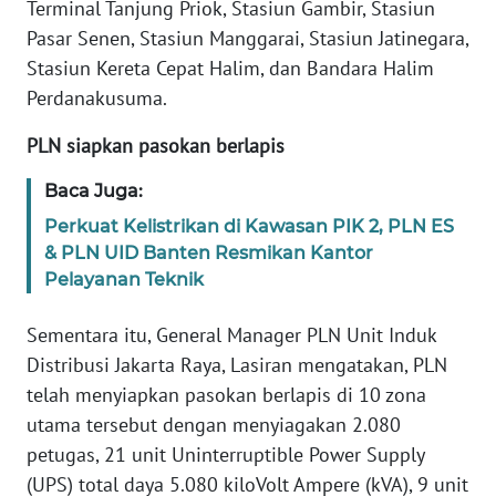
SULBAR
Terminal Tanjung Priok, Stasiun Gambir, Stasiun
Pasar Senen, Stasiun Manggarai, Stasiun Jatinegara,
WN
Stasiun Kereta Cepat Halim, dan Bandara Halim
BABEL
Perdanakusuma.
PLN siapkan pasokan berlapis
WN
SUMBAR
Baca Juga:
WN
Perkuat Kelistrikan di Kawasan PIK 2, PLN ES
SUMSEL
& PLN UID Banten Resmikan Kantor
Pelayanan Teknik
WN
BENGKULU
Sementara itu, General Manager PLN Unit Induk
Distribusi Jakarta Raya, Lasiran mengatakan, PLN
WN
telah menyiapkan pasokan berlapis di 10 zona
LAMPUNG
utama tersebut dengan menyiagakan 2.080
petugas, 21 unit Uninterruptible Power Supply
WN
(UPS) total daya 5.080 kiloVolt Ampere (kVA), 9 unit
JATENG