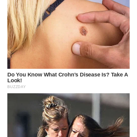
WN
PRIANGAN
TIMUR
WN
SEMARANG
WN
SOLO
WN
BOROBUDUR
WN
MADURA
WN