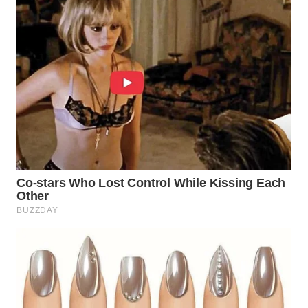
WAHANA
SPORT
WAHANA
UMKM
WAHANA
SELEB
WAHANA
PERSONA
WAHANA
OTOMOTIF
WAHANA
HEALTH