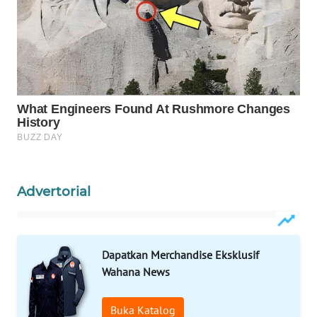
ID
MAWAKA
ID
MARTABAT
NET
PLN
WATCH
Advertorial
MKLI
LPKKI
Dapatkan Merchandise Eksklusif
Wahana News
LKKI
Buka Katalog
KOPEKLIN