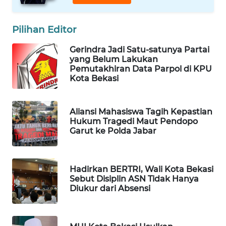
PORTAL
Pilihan Editor
KONSUMEN
Gerindra Jadi Satu-satunya Partai
yang Belum Lakukan
FORWAMKI
Pemutakhiran Data Parpol di KPU
Kota Bekasi
ALPERKLINAS
Aliansi Mahasiswa Tagih Kepastian
FORJASIDA
Hukum Tragedi Maut Pendopo
Garut ke Polda Jabar
TAMBANG
NEWS
Hadirkan BERTRI, Wali Kota Bekasi
SITUNGIR
Sebut Disiplin ASN Tidak Hanya
Diukur dari Absensi
NEWS
SIDIKALANG