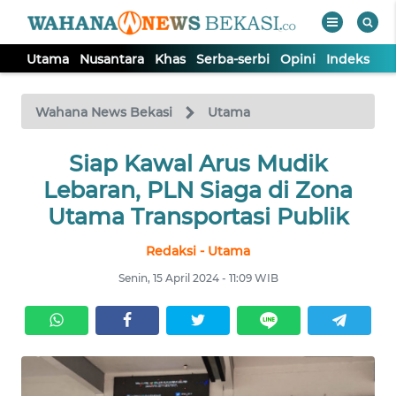
Utama
Nusantara
Khas
Serba-serbi
Opini
Indeks
WAHANA
Tutup
TV
Wahana News Bekasi
Utama
Siap Kawal Arus Mudik
UTAMA
Lebaran, PLN Siaga di Zona
NUSANTARA
Utama Transportasi Publik
Redaksi - Utama
KHAS
Senin, 15 April 2024 - 11:09 WIB
SERBA-
SERBI
OPINI