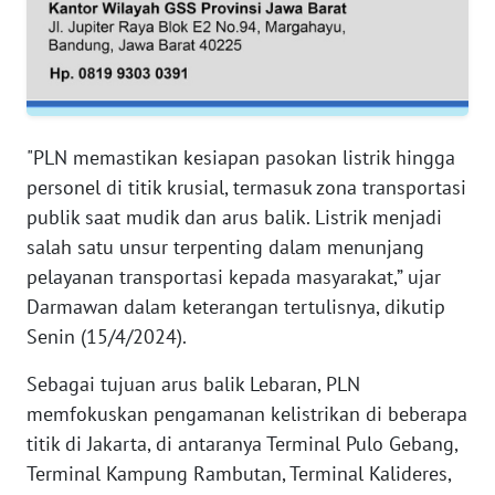
RIAU
WN
SERAMBI
WN
"PLN memastikan kesiapan pasokan listrik hingga
JAMBI
personel di titik krusial, termasuk zona transportasi
publik saat mudik dan arus balik. Listrik menjadi
WN
salah satu unsur terpenting dalam menunjang
SULTRA
pelayanan transportasi kepada masyarakat,” ujar
Darmawan dalam keterangan tertulisnya, dikutip
WN
Senin (15/4/2024).
NTB
Sebagai tujuan arus balik Lebaran, PLN
WN
memfokuskan pengamanan kelistrikan di beberapa
SULTENG
titik di Jakarta, di antaranya Terminal Pulo Gebang,
Terminal Kampung Rambutan, Terminal Kalideres,
WN