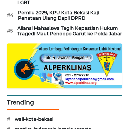
LGBT
CILEUNGSI
Pemilu 2029, KPU Kota Bekasi Kaji
#4
NEWS
Penataan Ulang Dapil DPRD
Aliansi Mahasiswa Tagih Kepastian Hukum
#5
BERKAT
Tragedi Maut Pendopo Garut ke Polda Jabar
NEWS
BERAMPU
NEWS
ANUGERAH
NEWS
AKHLAK
ID
Trending
PERAPKI
#
wali-kota-bekasi
NEWS