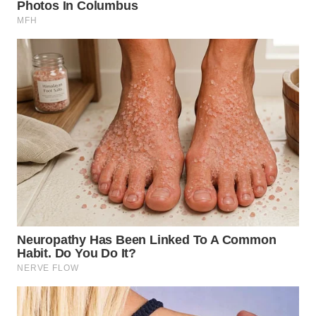
WN
INDRAMAYU
WN
KUNINGAN
WN
MAJALENGKA
WN
SUBANG
WN
SUKABUMI
WN
PURWAKARTA