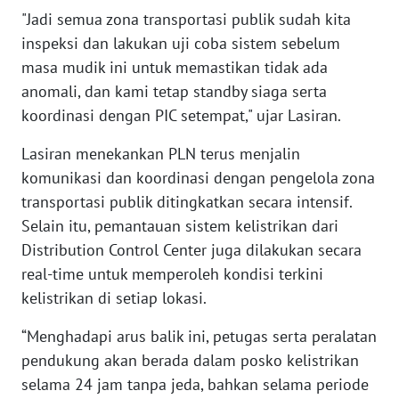
"Jadi semua zona transportasi publik sudah kita
inspeksi dan lakukan uji coba sistem sebelum
WN
KALTARA
masa mudik ini untuk memastikan tidak ada
anomali, dan kami tetap standby siaga serta
WN
koordinasi dengan PIC setempat," ujar Lasiran.
KALSEL
Lasiran menekankan PLN terus menjalin
WN
komunikasi dan koordinasi dengan pengelola zona
KALTIM
transportasi publik ditingkatkan secara intensif.
Selain itu, pemantauan sistem kelistrikan dari
WN
Distribution Control Center juga dilakukan secara
SULSEL
real-time untuk memperoleh kondisi terkini
kelistrikan di setiap lokasi.
WN
GORONTALO
“Menghadapi arus balik ini, petugas serta peralatan
pendukung akan berada dalam posko kelistrikan
WN
selama 24 jam tanpa jeda, bahkan selama periode
SULUT