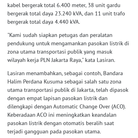
kabel bergerak total 6.400 meter, 38 unit gardu
bergerak total daya 23.240 kVA, dan 11 unit trafo
WN
bergerak total daya 4.440 kVA.
NUSANTARA
"Kami sudah siapkan petugas dan peralatan
WN
pendukung untuk mengamankan pasokan listrik di
JOGJA
zona utama transportasi publik yang masuk
wilayah kerja PLN Jakarta Raya," kata Lasiran.
WN
JATIM
Lasiran menambahkan, sebagai contoh, Bandara
Halim Perdana Kusuma sebagai salah satu zona
WN
utama transportasi publik di Jakarta, telah dipasok
BALI
dengan empat lapisan pasokan listrik dan
dilengkapi dengan Automatic Change Over (ACO).
WN
KALBAR
Keberadaan ACO ini meningkatkan keandalan
pasokan listrik dengan otomatis beralih saat
WN
terjadi gangguan pada pasokan utama.
KALTENG