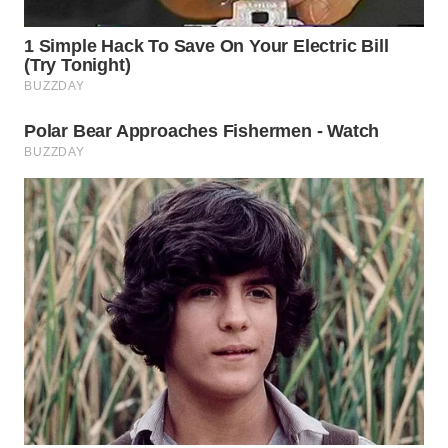
Wahana
Media
Group
WAHANA
NEWS
WAHANA
TANI
WAHANA
ADVOKAT
WAHANA
INFRASTRUKTUR
WAHANA