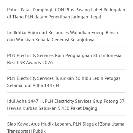
WN
Polres Palas Dampingi ICON Plus Pasang Label Peringatan
TAPANULI
di Tiang PLN dalam Penertiban Jaringan Ilegal
TENGAH
Ini Ikhtiar Agincourt Resources Wujudkan Energi Bersih
WN DELI
dan Wariskan Kepada Generasi Selanjutnya
SERDANG
PLN Electricity Services Raih Penghargaan 8th Indonesia
WN
Best CSR Awards 2026
TEBING
TINGGI
PLN Electricity Services Turunkan 30 Ribu Lebih Petugas
Selama Idul Adha 1447 H
WN
PAKPAK
Idul Adha 1447 H, PLN Electricity Services Grup Potong 57
WN
Hewan Kurban Salurkan 5.450 Paket Daging
KARAWANG
Siap Kawal Arus Mudik Lebaran, PLN Siaga di Zona Utama
WN
Transportasi Publik