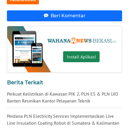
LANGKAT
Beri Komentar
WN
TAPANULI
SELATAN
WN
TANJUNG
Install Aplikasi
LESUNG
WN
KARO
Berita Terkait
WN
Perkuat Kelistrikan di Kawasan PIK 2, PLN ES & PLN UID
SIMALUNGUN
Banten Resmikan Kantor Pelayanan Teknik
WN
Perdana PLN Electricity Services Implementasikan Live
LABUHANBATU
Line Insulation Coating Robot di Sumatera & Kalimantan