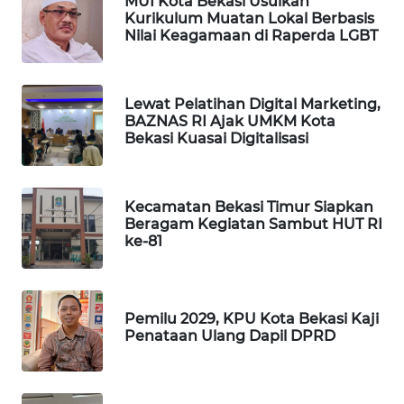
NEWS
MUI Kota Bekasi Usulkan
Kurikulum Muatan Lokal Berbasis
Nilai Keagamaan di Raperda LGBT
SIBARAGAS
NEWS
Lewat Pelatihan Digital Marketing,
METRO
BAZNAS RI Ajak UMKM Kota
SIANTAR
Bekasi Kuasai Digitalisasi
NEWS
METRO
Kecamatan Bekasi Timur Siapkan
MEDAN
Beragam Kegiatan Sambut HUT RI
NEWS
ke-81
METRO
JAKARTA
Pemilu 2029, KPU Kota Bekasi Kaji
NEWS
Penataan Ulang Dapil DPRD
KRT
NEWS