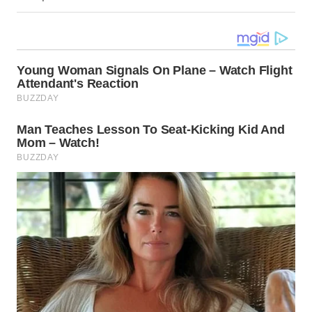
BEKASI
WN
BOGOR
WN
DEPOK
WN
TAPANULI
UTARA
WN
SAMOSIR
WN
PADANG
LAWAS