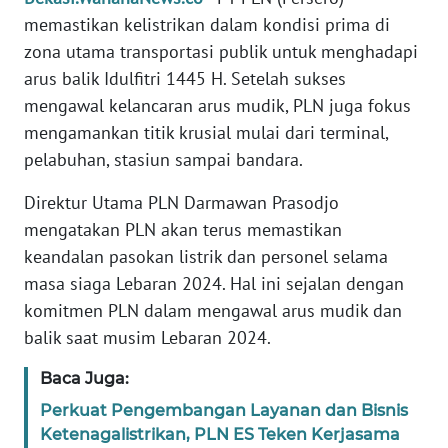
REDAKSI
memastikan kelistrikan dalam kondisi prima di
zona utama transportasi publik untuk menghadapi
KARIR
arus balik Idulfitri 1445 H. Setelah sukses
mengawal kelancaran arus mudik, PLN juga fokus
DISCLAIMER
mengamankan titik krusial mulai dari terminal,
pelabuhan, stasiun sampai bandara.
Wahana
News
Direktur Utama PLN Darmawan Prasodjo
Regional
mengatakan PLN akan terus memastikan
keandalan pasokan listrik dan personel selama
WN
masa siaga Lebaran 2024. Hal ini sejalan dengan
SUMUT
komitmen PLN dalam mengawal arus mudik dan
balik saat musim Lebaran 2024.
WN
JAKARTA
Baca Juga:
Perkuat Pengembangan Layanan dan Bisnis
WN
Ketenagalistrikan, PLN ES Teken Kerjasama
JABAR