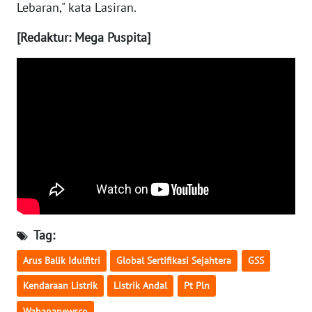
Lebaran," kata Lasiran.
WN
[Redaktur: Mega Puspita]
MALUKU
WN
MALUT
WN
DAIRI
WN
DANAU
TOBA
Tag:
WN
Arus Balik Idulfitri
Global Sertifikasi Sejahtera
GSS
NIAS
Kendaraan Listrik
Listrik Andal
Pt Pln
WN
Wahananewsco