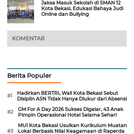
Jaksa Masuk Sekolah di SMAN 12
Kota Bekasi, Edukasi Bahaya Judi
KARING
Online dan Bullying
NEWS
JURNAL
KOMENTAR
MARITIM
HUMBANG
NEWS
Berita Populer
GARONGGANG
NEWS
Hadirkan BERTRI, Wali Kota Bekasi Sebut
#1
Disiplin ASN Tidak Hanya Diukur dari Absensi
FISUELRI
ID
GM For A Day 2026 Sukses Digelar, 43 Anak
#2
Pimpin Operasional Hotel Selama Sehari
ENERGI
MUI Kota Bekasi Usulkan Kurikulum Muatan
NEWS
#3
Lokal Berbasis Nilai Keagamaan di Raperda