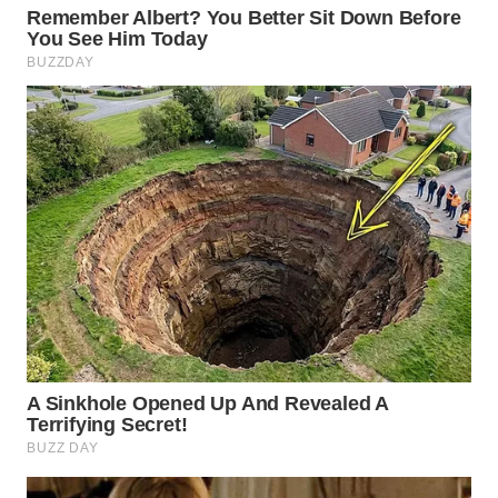
KONSUMEN
WAHANA
LISTRIK
WAHANA
TRAVEL
WAHANA
TV
WAHANANEWS
ID
WAHANANEWS
CO ID
WAHANANEWS
NET