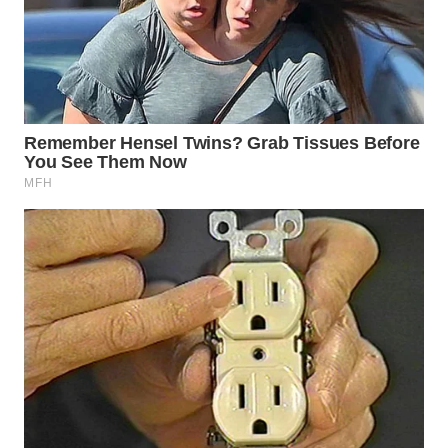
SURABAYA
WN
NATUNA
WN
BINTAN
WN
MANDALIKA
WN
LIKUPANG
WN
LABUANBAJO
WN
BORNEO