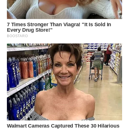
WN
SUMEDANG
WN
CIANJUR
WN
KEPULAUAN
SERIBU
WN
TANGERANG
WN
BINJAI
WN
CIREBON