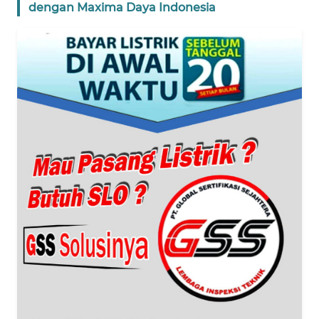
dengan Maxima Daya Indonesia
WN
BANTEN
WN
NTT
WN
KEPRI
WN
PAPUA
WN
PAPUA
BARAT
WN