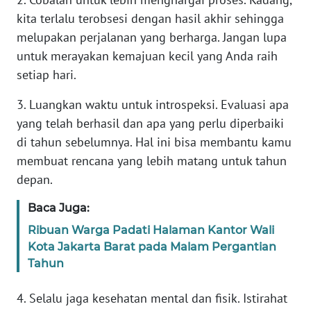
RIAU
kita terlalu terobsesi dengan hasil akhir sehingga
melupakan perjalanan yang berharga. Jangan lupa
WN
untuk merayakan kemajuan kecil yang Anda raih
SERAMBI
setiap hari.
WN
3. Luangkan waktu untuk introspeksi. Evaluasi apa
JAMBI
yang telah berhasil dan apa yang perlu diperbaiki
di tahun sebelumnya. Hal ini bisa membantu kamu
WN
SULTRA
membuat rencana yang lebih matang untuk tahun
depan.
WN
Baca Juga:
NTB
Ribuan Warga Padati Halaman Kantor Wali
Kota Jakarta Barat pada Malam Pergantian
WN
SULTENG
Tahun
4. Selalu jaga kesehatan mental dan fisik. Istirahat
WN