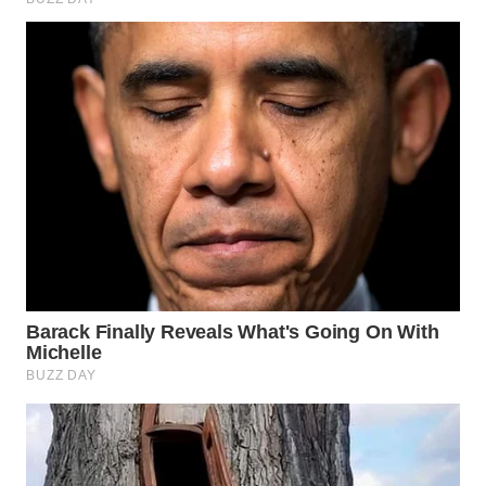
SURABAYA
WN
NATUNA
WN
BINTAN
WN
MANDALIKA
WN
LIKUPANG
WN
LABUANBAJO
WN
BORNEO