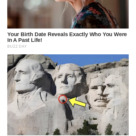
KONSUMEN
WAHANA
LISTRIK
WAHANA
TRAVEL
WAHANA
TV
WAHANANEWS
ID
WAHANANEWS
CO ID
WAHANANEWS
NET