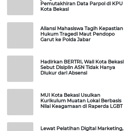
ID
Pemutakhiran Data Parpol di KPU
Kota Bekasi
MAWAKA
ID
Aliansi Mahasiswa Tagih Kepastian
Hukum Tragedi Maut Pendopo
MARTABAT
Garut ke Polda Jabar
NET
PLN
Hadirkan BERTRI, Wali Kota Bekasi
WATCH
Sebut Disiplin ASN Tidak Hanya
Diukur dari Absensi
MKLI
MUI Kota Bekasi Usulkan
LPKKI
Kurikulum Muatan Lokal Berbasis
Nilai Keagamaan di Raperda LGBT
LKKI
Lewat Pelatihan Digital Marketing,
KOPEKLIN