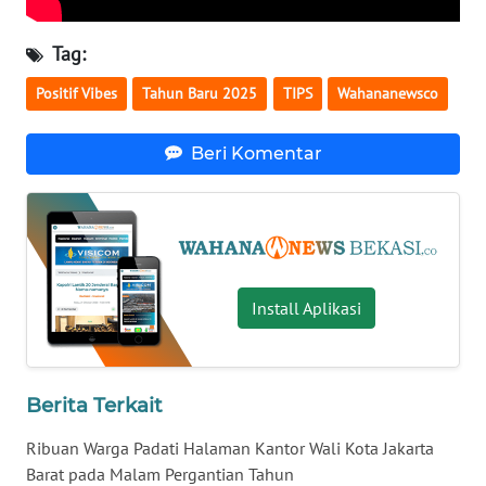
Tag:
WN
NUSANTARA
Positif Vibes
Tahun Baru 2025
TIPS
Wahananewsco
WN
Beri Komentar
JOGJA
WN
JATIM
WN
Install Aplikasi
BALI
WN
KALBAR
Berita Terkait
Ribuan Warga Padati Halaman Kantor Wali Kota Jakarta
WN
Barat pada Malam Pergantian Tahun
KALTENG