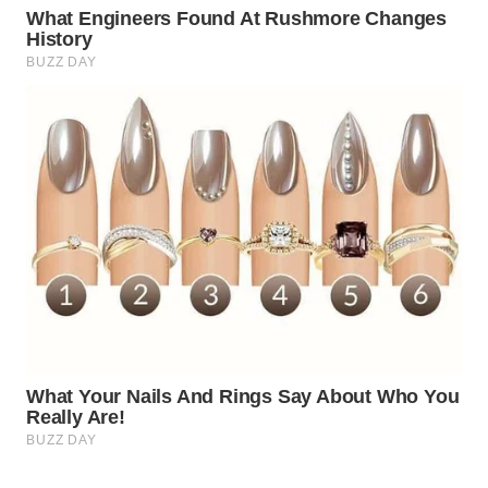
WAHANA
SPORT
WAHANA
UMKM
WAHANA
SELEB
WAHANA
PERSONA
WAHANA
OTOMOTIF
WAHANA
HEALTH