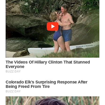
BEKASI
WN
BOGOR
WN
DEPOK
WN
TAPANULI
UTARA
WN
SAMOSIR
WN
PADANG
LAWAS