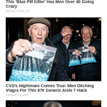
LANGKAT
WN
TAPANULI
SELATAN
WN
TANJUNG
LESUNG
WN
KARO
WN
SIMALUNGUN
WN
LABUHANBATU