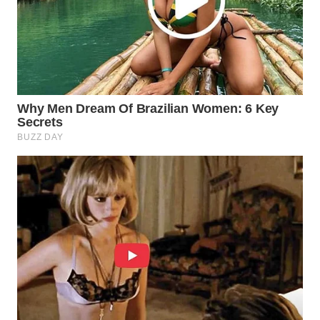
WN
INDRAMAYU
WN
KUNINGAN
WN
MAJALENGKA
WN
SUBANG
WN
SUKABUMI
WN
PURWAKARTA