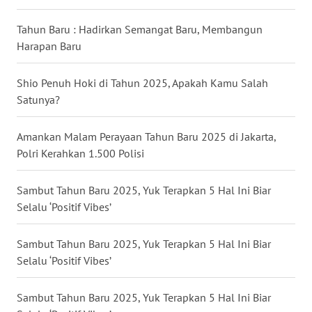
Tahun Baru : Hadirkan Semangat Baru, Membangun
WN
Harapan Baru
KALTARA
Shio Penuh Hoki di Tahun 2025, Apakah Kamu Salah
WN
KALSEL
Satunya?
WN
Amankan Malam Perayaan Tahun Baru 2025 di Jakarta,
KALTIM
Polri Kerahkan 1.500 Polisi
WN
Sambut Tahun Baru 2025, Yuk Terapkan 5 Hal Ini Biar
SULSEL
Selalu ‘Positif Vibes’
WN
Sambut Tahun Baru 2025, Yuk Terapkan 5 Hal Ini Biar
GORONTALO
Selalu ‘Positif Vibes’
WN
Sambut Tahun Baru 2025, Yuk Terapkan 5 Hal Ini Biar
SULUT