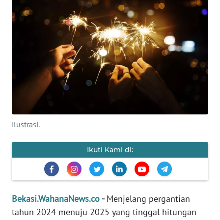
Informasi
INDEKS
BERITA
KONTAK
KAMI
INFO
IKLAN
ilustrasi.
TENTANG
Ikuti Kami di:
KAMI
PEDOMAN
MEDIA
Bekasi.WahanaNews.co
-
Menjelang pergantian
SIBER
tahun 2024 menuju 2025 yang tinggal hitungan