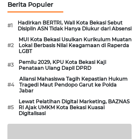
NEWS
Berita Populer
SIBARAGAS
Hadirkan BERTRI, Wali Kota Bekasi Sebut
NEWS
#1
Disiplin ASN Tidak Hanya Diukur dari Absensi
MUI Kota Bekasi Usulkan Kurikulum Muatan
METRO
#2
Lokal Berbasis Nilai Keagamaan di Raperda
SIANTAR
LGBT
NEWS
Pemilu 2029, KPU Kota Bekasi Kaji
#3
Penataan Ulang Dapil DPRD
METRO
MEDAN
Aliansi Mahasiswa Tagih Kepastian Hukum
NEWS
#4
Tragedi Maut Pendopo Garut ke Polda
Jabar
METRO
Lewat Pelatihan Digital Marketing, BAZNAS
JAKARTA
#5
RI Ajak UMKM Kota Bekasi Kuasai
NEWS
Digitalisasi
KRT
NEWS