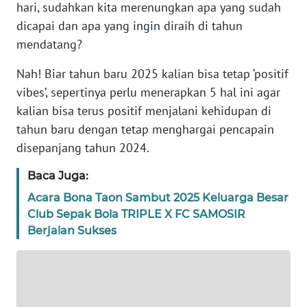
hari, sudahkan kita merenungkan apa yang sudah
REDAKSI
dicapai dan apa yang ingin diraih di tahun
mendatang?
KARIR
Nah! Biar tahun baru 2025 kalian bisa tetap ‘positif
DISCLAIMER
vibes’, sepertinya perlu menerapkan 5 hal ini agar
kalian bisa terus positif menjalani kehidupan di
Wahana
tahun baru dengan tetap menghargai pencapain
News
disepanjang tahun 2024.
Regional
Baca Juga:
WN
Acara Bona Taon Sambut 2025 Keluarga Besar
SUMUT
Club Sepak Bola TRIPLE X FC SAMOSIR
Berjalan Sukses
WN
JAKARTA
WN
JABAR