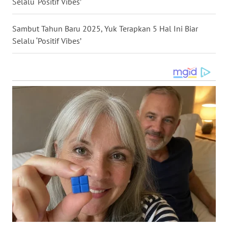
Selalu ‘Positif Vibes’
WN
Sambut Tahun Baru 2025, Yuk Terapkan 5 Hal Ini Biar
MALUKU
Selalu ‘Positif Vibes’
WN
MALUT
WN
DAIRI
WN
DANAU
TOBA
WN
NIAS
WN