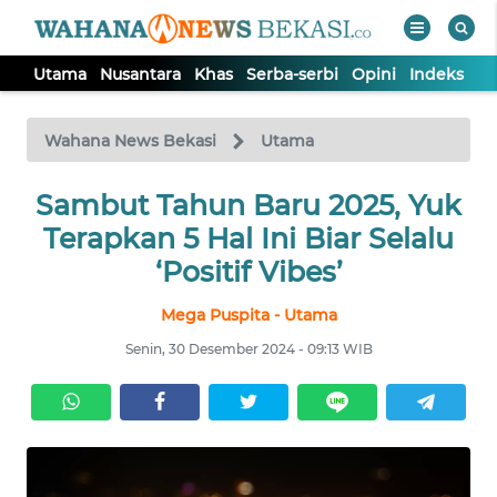
Utama
Nusantara
Khas
Serba-serbi
Opini
Indeks
WAHANA
Tutup
TV
Wahana News Bekasi
Utama
Sambut Tahun Baru 2025, Yuk
UTAMA
Terapkan 5 Hal Ini Biar Selalu
NUSANTARA
‘Positif Vibes’
Mega Puspita - Utama
KHAS
Senin, 30 Desember 2024 - 09:13 WIB
SERBA-
SERBI
OPINI