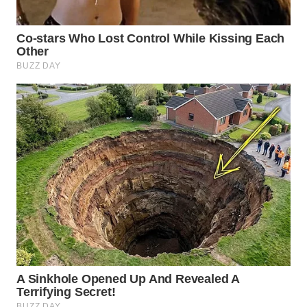
WN
PRIANGAN
TIMUR
WN
SEMARANG
WN
SOLO
WN
BOROBUDUR
WN
MADURA
WN