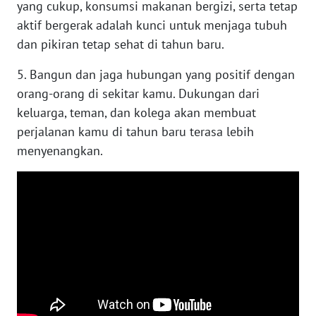
SULBAR
yang cukup, konsumsi makanan bergizi, serta tetap
aktif bergerak adalah kunci untuk menjaga tubuh
WN
dan pikiran tetap sehat di tahun baru.
BABEL
5. Bangun dan jaga hubungan yang positif dengan
WN
orang-orang di sekitar kamu. Dukungan dari
SUMBAR
keluarga, teman, dan kolega akan membuat
perjalanan kamu di tahun baru terasa lebih
WN
menyenangkan.
SUMSEL
WN
BENGKULU
WN
LAMPUNG
WN
JATENG