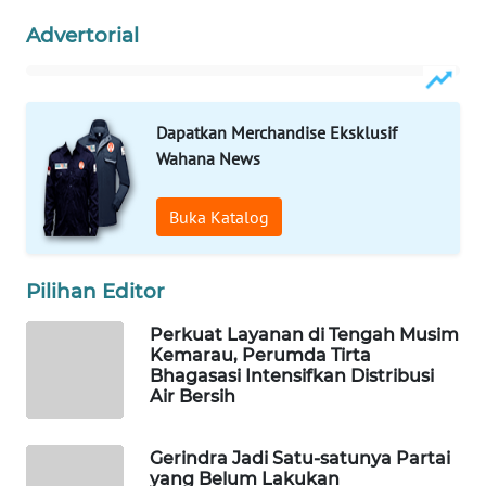
Advertorial
WAHANA
DESA
WISATA
Dapatkan Merchandise Eksklusif
LAPAK
Wahana News
WAHANA
Buka Katalog
Wahana
Network
Pilihan Editor
KONSUMEN
LISTRIK
Perkuat Layanan di Tengah Musim
Kemarau, Perumda Tirta
Bhagasasi Intensifkan Distribusi
MASYARAKAT
Air Bersih
KELISTRIKAN
Gerindra Jadi Satu-satunya Partai
WALINKI
yang Belum Lakukan