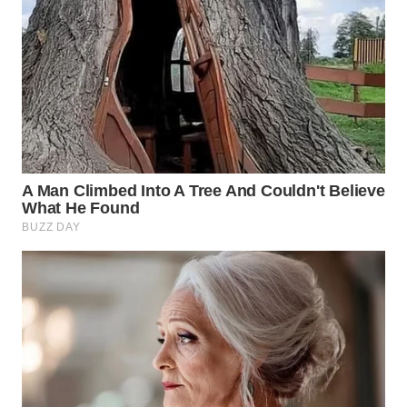
Wahana
Media
Group
WAHANA
NEWS
WAHANA
TANI
WAHANA
ADVOKAT
WAHANA
INFRASTRUKTUR
WAHANA