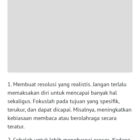
WN
BANTEN
WN
NTT
WN
KEPRI
WN
1. Membuat resolusi yang realistis. Jangan terlalu
PAPUA
memaksakan diri untuk mencapai banyak hal
sekaligus. Fokuslah pada tujuan yang spesifik,
WN
terukur, dan dapat dicapai. Misalnya, meningkatkan
PAPUA
kebiasaan membaca atau berolahraga secara
BARAT
teratur.
WN
2. Cobalah untuk lebih menghargai proses. Kadang,