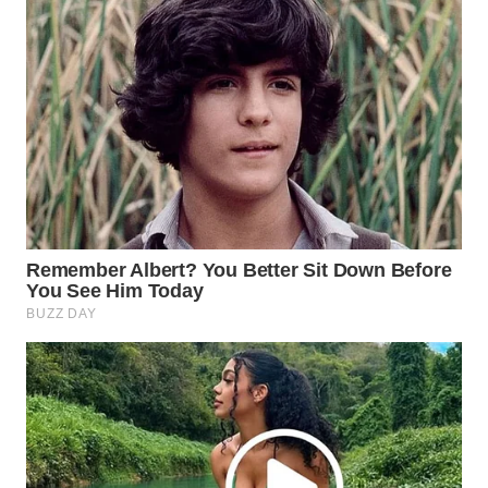
WN
SUMEDANG
WN
CIANJUR
WN
KEPULAUAN
SERIBU
WN
TANGERANG
WN
BINJAI
WN
CIREBON