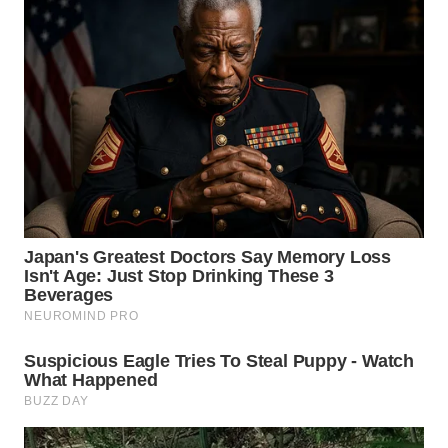
WN
TAPANULI
TENGAH
WN DELI
SERDANG
WN
TEBING
TINGGI
WN
PAKPAK
WN
KARAWANG
WN