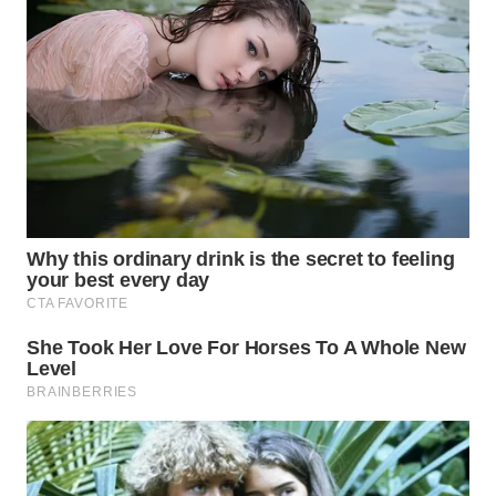
WAHANA
DESA
WISATA
LAPAK
WAHANA
Wahana
Network
KONSUMEN
LISTRIK
MASYARAKAT
KELISTRIKAN
WALINKI