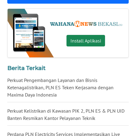
WN
INDRAMAYU
WN
Install Aplikasi
KUNINGAN
WN
MAJALENGKA
Berita Terkait
Perkuat Pengembangan Layanan dan Bisnis
WN
SUBANG
Ketenagalistrikan, PLN ES Teken Kerjasama dengan
Maxima Daya Indonesia
WN
SUKABUMI
Perkuat Kelistrikan di Kawasan PIK 2, PLN ES & PLN UID
Banten Resmikan Kantor Pelayanan Teknik
WN
PURWAKARTA
Perdana PLN Electricity Services Implementasikan Live