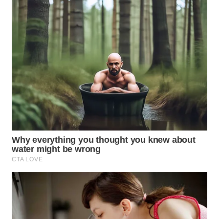
PORTAL
KONSUMEN
FORWAMKI
ALPERKLINAS
FORJASIDA
TAMBANG
NEWS
SITUNGIR
NEWS
SIDIKALANG