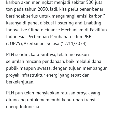
SULBAR
karbon akan meningkat menjadi sekitar 500 juta
ton pada tahun 2030. Jadi, kita perlu benar-benar
WN
bertindak serius untuk mengurangi emisi karbon,”
BABEL
katanya di panel diskusi Fostering and Enabling
Innovative Climate Finance Mechanism di Pavilliun
WN
Indonesia, Pertemuan Perubahan Iklim PBB
SUMBAR
(COP29), Azerbaijan, Selasa (12/11/2024).
WN
PLN sendiri, kata Sinthya, telah menyusun
SUMSEL
sejumlah rencana pendanaan, baik melalui dana
publik maupun swasta, dengan tujuan membangun
WN
proyek infrastruktur energi yang tepat dan
BENGKULU
berkelanjutan.
WN
PLN pun telah menyiapkan ratusan proyek yang
LAMPUNG
dirancang untuk memenuhi kebutuhan transisi
energi Indonesia.
WN
JATENG