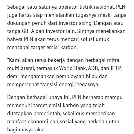
BEKASI
Sebagai satu-satunya operator listrik nasional, PLN
juga harus siap menjalankan tugasnya meski tanpa
WN
dukungan penuh dari investor asing. Dengan atau
BOGOR
tanpa GBFA dan investor lain, Sinthya menekankan
bahwa PLN akan terus mencari solusi untuk
WN
mencapai target emisi karbon.
DEPOK
“Kami akan terus bekerja dengan berbagai mitra
WN
multilateral, termasuk World Bank, ADB, dan JETP,
TAPANULI
demi mengamankan pembiayaan hijau dan
UTARA
mempercepat transisi energi,” tegasnya.
WN
Dengan berbagai upaya ini, PLN berharap mampu
SAMOSIR
memenuhi target emisi karbon yang telah
ditetapkan pemerintah, sekaligus memberikan
WN
PADANG
manfaat ekonomi dan sosial yang berkelanjutan
LAWAS
bagi masyarakat.