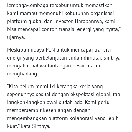
lembaga-lembaga tersebut untuk memastikan
WN
kami mampu memenuhi kebutuhan organisasi
TAPANULI
TENGAH
platform global dan investor. Harapannya, kami
bisa mencapai contoh transisi energi yang nyata,”
WN DELI
ujarnya.
SERDANG
Meskipun upaya PLN untuk mencapai transisi
energi yang berkelanjutan sudah dimulai, Sinthya
WN
TEBING
mengakui bahwa tantangan besar masih
TINGGI
menghadang.
WN
“Kita belum memiliki kerangka kerja yang
PAKPAK
sepenuhnya sesuai dengan ekspektasi global, tapi
langkah-langkah awal sudah ada. Kami perlu
WN
mempersempit kesenjangan dengan
KARAWANG
mengembangkan platform kolaborasi yang lebih
kuat,” kata Sinthya.
WN