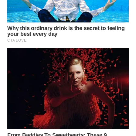
KARING
NEWS
JURNAL
MARITIM
HUMBANG
NEWS
GARONGGANG
NEWS
FISUELRI
ID
ENERGI
NEWS