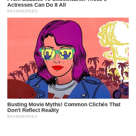
CILEUNGSI
NEWS
BERKAT
NEWS
BERAMPU
NEWS
ANUGERAH
NEWS
AKHLAK
ID
PERAPKI
NEWS