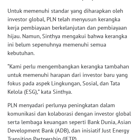
Untuk memenuhi standar yang diharapkan oleh
WN
investor global, PLN telah menyusun kerangka
MALUKU
kerja pembiayaan berkelanjutan dan pembiayaan
hijau. Namun, Sinthya mengakui bahwa kerangka
WN
MALUT
ini belum sepenuhnya memenuhi semua
kebutuhan.
WN
“Kami perlu mengembangkan kerangka tambahan
DAIRI
untuk memenuhi harapan dari investor baru yang
fokus pada aspek Lingkungan, Sosial, dan Tata
WN
DANAU
Kelola (ESG),” kata Sinthya.
TOBA
PLN menyadari perlunya peningkatan dalam
WN
komunikasi dan kolaborasi dengan investor global
NIAS
serta lembaga keuangan seperti Bank Dunia, Asian
Development Bank (ADB), dan inisiatif Just Energy
WN
Transition Partnership (JETP).