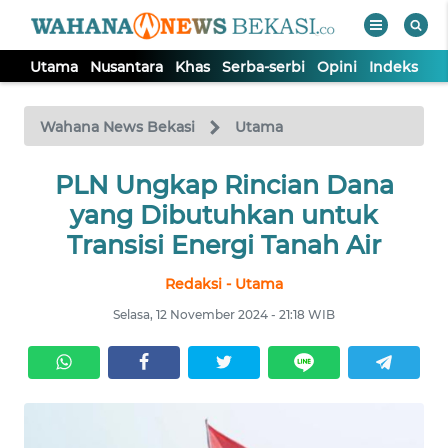
Utama
Nusantara
Khas
Serba-serbi
Opini
Indeks
WAHANA
Tutup
TV
Wahana News Bekasi
Utama
PLN Ungkap Rincian Dana
UTAMA
yang Dibutuhkan untuk
NUSANTARA
Transisi Energi Tanah Air
Redaksi - Utama
KHAS
Selasa, 12 November 2024 - 21:18 WIB
SERBA-
SERBI
OPINI