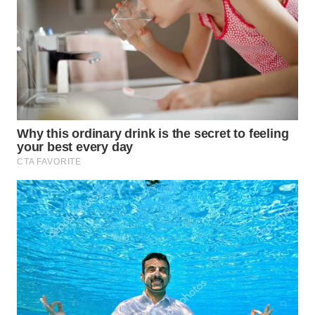
NEWS
SIBARAGAS
NEWS
METRO
SIANTAR
NEWS
METRO
MEDAN
NEWS
METRO
JAKARTA
NEWS
KRT
NEWS