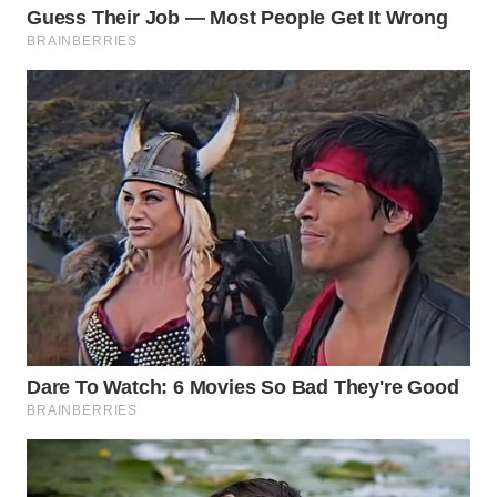
WAHANA
SPORT
WAHANA
UMKM
WAHANA
SELEB
WAHANA
PERSONA
WAHANA
OTOMOTIF
WAHANA
HEALTH