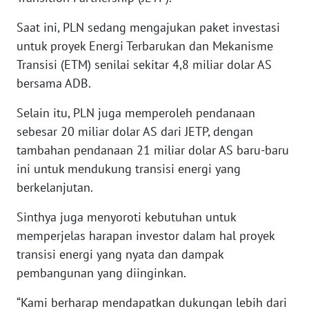
LANGKAT
Saat ini, PLN sedang mengajukan paket investasi
WN
untuk proyek Energi Terbarukan dan Mekanisme
TAPANULI
Transisi (ETM) senilai sekitar 4,8 miliar dolar AS
SELATAN
bersama ADB.
WN
Selain itu, PLN juga memperoleh pendanaan
TANJUNG
sebesar 20 miliar dolar AS dari JETP, dengan
LESUNG
tambahan pendanaan 21 miliar dolar AS baru-baru
ini untuk mendukung transisi energi yang
WN
berkelanjutan.
KARO
Sinthya juga menyoroti kebutuhan untuk
WN
memperjelas harapan investor dalam hal proyek
SIMALUNGUN
transisi energi yang nyata dan dampak
pembangunan yang diinginkan.
WN
LABUHANBATU
“Kami berharap mendapatkan dukungan lebih dari