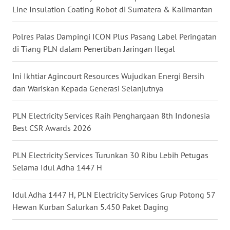
Line Insulation Coating Robot di Sumatera & Kalimantan
WN
PRIANGAN
Polres Palas Dampingi ICON Plus Pasang Label Peringatan
TIMUR
di Tiang PLN dalam Penertiban Jaringan Ilegal
WN
Ini Ikhtiar Agincourt Resources Wujudkan Energi Bersih
SEMARANG
dan Wariskan Kepada Generasi Selanjutnya
WN
PLN Electricity Services Raih Penghargaan 8th Indonesia
SOLO
Best CSR Awards 2026
WN
PLN Electricity Services Turunkan 30 Ribu Lebih Petugas
BOROBUDUR
Selama Idul Adha 1447 H
WN
MADURA
Idul Adha 1447 H, PLN Electricity Services Grup Potong 57
Hewan Kurban Salurkan 5.450 Paket Daging
WN