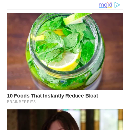
SURABAYA
WN
NATUNA
WN
BINTAN
WN
MANDALIKA
WN
LIKUPANG
WN
LABUANBAJO
WN
BORNEO