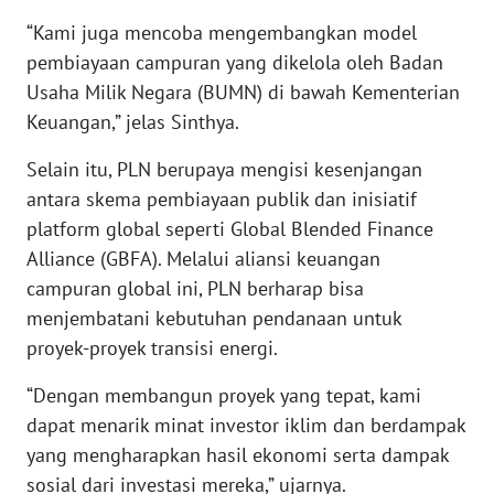
“Kami juga mencoba mengembangkan model
WN
pembiayaan campuran yang dikelola oleh Badan
KALTARA
Usaha Milik Negara (BUMN) di bawah Kementerian
Keuangan,” jelas Sinthya.
WN
KALSEL
Selain itu, PLN berupaya mengisi kesenjangan
antara skema pembiayaan publik dan inisiatif
WN
platform global seperti Global Blended Finance
KALTIM
Alliance (GBFA). Melalui aliansi keuangan
campuran global ini, PLN berharap bisa
WN
menjembatani kebutuhan pendanaan untuk
SULSEL
proyek-proyek transisi energi.
WN
“Dengan membangun proyek yang tepat, kami
GORONTALO
dapat menarik minat investor iklim dan berdampak
yang mengharapkan hasil ekonomi serta dampak
WN
sosial dari investasi mereka,” ujarnya.
SULUT