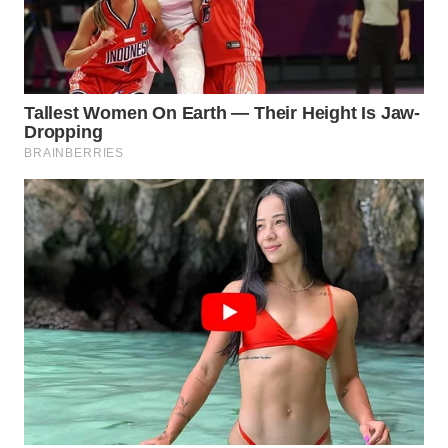
KONSUMEN
WAHANA
LISTRIK
WAHANA
TRAVEL
WAHANA
TV
WAHANANEWS
ID
WAHANANEWS
CO ID
WAHANANEWS
NET