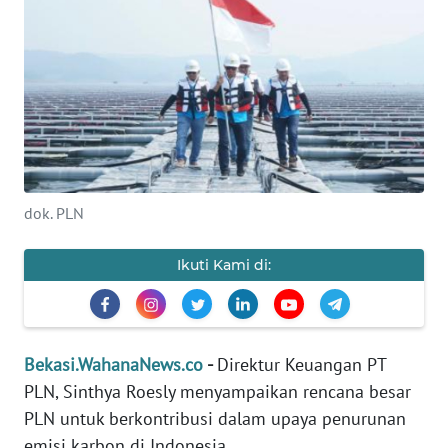
Informasi
INDEKS
BERITA
KONTAK
KAMI
dok. PLN
INFO
IKLAN
Ikuti Kami di:
TENTANG
KAMI
Bekasi.WahanaNews.co
-
Direktur Keuangan PT
PEDOMAN
PLN, Sinthya Roesly menyampaikan rencana besar
MEDIA
SIBER
PLN untuk berkontribusi dalam upaya penurunan
emisi karbon di Indonesia.