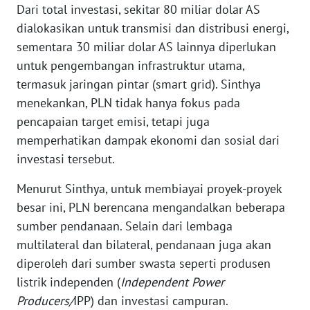
Dari total investasi, sekitar 80 miliar dolar AS
dialokasikan untuk transmisi dan distribusi energi,
WN
sementara 30 miliar dolar AS lainnya diperlukan
NUSANTARA
untuk pengembangan infrastruktur utama,
termasuk jaringan pintar (smart grid). Sinthya
WN
menekankan, PLN tidak hanya fokus pada
JOGJA
pencapaian target emisi, tetapi juga
WN
memperhatikan dampak ekonomi dan sosial dari
JATIM
investasi tersebut.
Menurut Sinthya, untuk membiayai proyek-proyek
WN
BALI
besar ini, PLN berencana mengandalkan beberapa
sumber pendanaan. Selain dari lembaga
WN
multilateral dan bilateral, pendanaan juga akan
KALBAR
diperoleh dari sumber swasta seperti produsen
listrik independen (
Independent Power
WN
Producers/
IPP) dan investasi campuran.
KALTENG