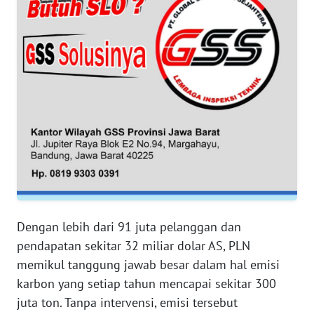
WN
BANTEN
WN
NTT
WN
KEPRI
WN
PAPUA
Dengan lebih dari 91 juta pelanggan dan
WN
pendapatan sekitar 32 miliar dolar AS, PLN
PAPUA
memikul tanggung jawab besar dalam hal emisi
BARAT
karbon yang setiap tahun mencapai sekitar 300
juta ton. Tanpa intervensi, emisi tersebut
WN