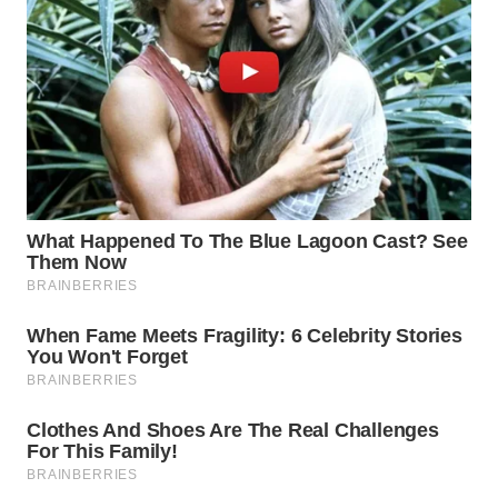
ID
MAWAKA
ID
MARTABAT
NET
PLN
WATCH
MKLI
LPKKI
LKKI
KOPEKLIN