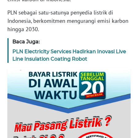
REDAKSI
PLN sebagai satu-satunya penyedia listrik di
Indonesia, berkomitmen mengurangi emisi karbon
KARIR
hingga 2030.
DISCLAIMER
Baca Juga:
PLN Electricity Services Hadirkan Inovasi Live
Wahana
Line Insulation Coating Robot
News
Regional
WN
SUMUT
WN
JAKARTA
WN
JABAR