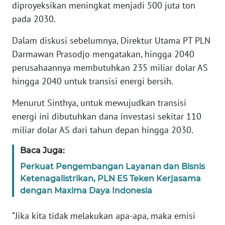
RIAU
diproyeksikan meningkat menjadi 500 juta ton
pada 2030.
WN
Dalam diskusi sebelumnya, Direktur Utama PT PLN
SERAMBI
Darmawan Prasodjo mengatakan, hingga 2040
perusahaannya membutuhkan 235 miliar dolar AS
WN
JAMBI
hingga 2040 untuk transisi energi bersih.
Menurut Sinthya, untuk mewujudkan transisi
WN
SULTRA
energi ini dibutuhkan dana investasi sekitar 110
miliar dolar AS dari tahun depan hingga 2030.
WN
Baca Juga:
NTB
Perkuat Pengembangan Layanan dan Bisnis
Ketenagalistrikan, PLN ES Teken Kerjasama
WN
SULTENG
dengan Maxima Daya Indonesia
“Jika kita tidak melakukan apa-apa, maka emisi
WN