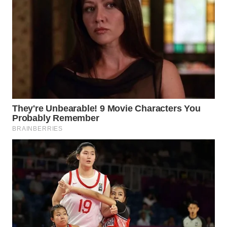
Wahana
Media
Group
WAHANA
NEWS
WAHANA
TANI
WAHANA
ADVOKAT
WAHANA
INFRASTRUKTUR
WAHANA