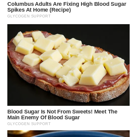
WN
PRIANGAN
TIMUR
WN
SEMARANG
WN
SOLO
WN
BOROBUDUR
WN
MADURA
WN