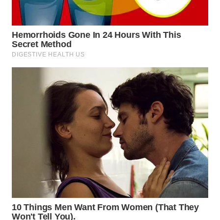
KONSUMEN
WAHANA
LISTRIK
WAHANA
TRAVEL
WAHANA
TV
WAHANANEWS
ID
WAHANANEWS
CO ID
WAHANANEWS
NET