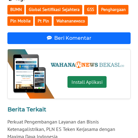
BEKASI
BUMN
Global Sertifikasi Sejahtera
GSS
Penghargaan
WN
Pln Mobile
Pt Pln
Wahananewsco
BOGOR
Beri Komentar
WN
DEPOK
WN
TAPANULI
UTARA
Install Aplikasi
WN
SAMOSIR
Berita Terkait
WN
Perkuat Pengembangan Layanan dan Bisnis
PADANG
Ketenagalistrikan, PLN ES Teken Kerjasama dengan
LAWAS
Maxima Daya Indonesia