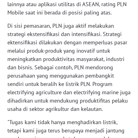
lainnya atau aplikasi utilitas di ASEAN, rating PLN
Mobile saat ini berada di posisi paling atas.
WN
MALUKU
Di sisi pemasaran, PLN juga aktif melakukan
strategi ekstensifikasi dan intensifikasi. Strategi
WN
ektensifikasi dilakukan dengan memperluas pasar
MALUT
melalui produk-produk yang inovatif untuk
meningkatkan produktivitas masyarakat, industri
WN
DAIRI
dan bisnis. Sebagai contoh, PLN mendorong
perusahaan yang menggunakan pembangkit
WN
sendiri untuk beralih ke listrik PLN. Program
DANAU
electrifying agriculture dan electrifying marine juga
TOBA
dihadirkan untuk mendukung produktifitas pelaku
usaha di sektor agrikultur dan kelautan.
WN
NIAS
"Tugas kami tidak hanya menghadirkan listrik,
tetapi kami juga terus berupaya menjadi jantung
WN