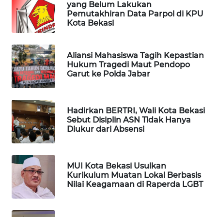
yang Belum Lakukan
Pemutakhiran Data Parpol di KPU
CILEUNGSI
Kota Bekasi
NEWS
BERKAT
Aliansi Mahasiswa Tagih Kepastian
NEWS
Hukum Tragedi Maut Pendopo
Garut ke Polda Jabar
BERAMPU
NEWS
Hadirkan BERTRI, Wali Kota Bekasi
Sebut Disiplin ASN Tidak Hanya
ANUGERAH
Diukur dari Absensi
NEWS
AKHLAK
MUI Kota Bekasi Usulkan
ID
Kurikulum Muatan Lokal Berbasis
Nilai Keagamaan di Raperda LGBT
PERAPKI
NEWS