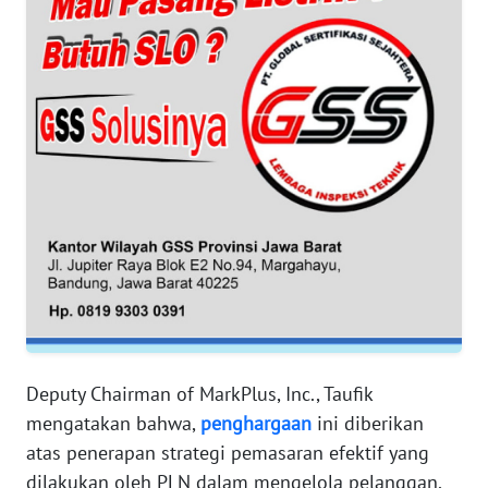
WN
BANTEN
WN
NTT
WN
KEPRI
WN
PAPUA
WN
PAPUA
Deputy Chairman of MarkPlus, Inc., Taufik
BARAT
mengatakan bahwa,
penghargaan
ini diberikan
atas penerapan strategi pemasaran efektif yang
WN
dilakukan oleh PLN dalam mengelola pelanggan,