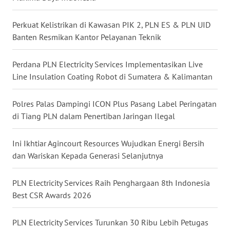
WN
SUMEDANG
Perkuat Kelistrikan di Kawasan PIK 2, PLN ES & PLN UID
Banten Resmikan Kantor Pelayanan Teknik
WN
CIANJUR
Perdana PLN Electricity Services Implementasikan Live
Line Insulation Coating Robot di Sumatera & Kalimantan
WN
KEPULAUAN
Polres Palas Dampingi ICON Plus Pasang Label Peringatan
SERIBU
di Tiang PLN dalam Penertiban Jaringan Ilegal
WN
Ini Ikhtiar Agincourt Resources Wujudkan Energi Bersih
TANGERANG
dan Wariskan Kepada Generasi Selanjutnya
WN
PLN Electricity Services Raih Penghargaan 8th Indonesia
BINJAI
Best CSR Awards 2026
WN
PLN Electricity Services Turunkan 30 Ribu Lebih Petugas
CIREBON