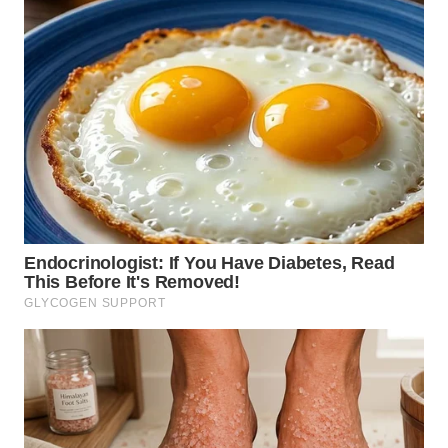
SURABAYA
WN
NATUNA
WN
BINTAN
WN
MANDALIKA
WN
LIKUPANG
WN
LABUANBAJO
WN
BORNEO