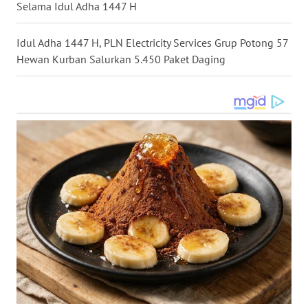
Selama Idul Adha 1447 H
WN
Idul Adha 1447 H, PLN Electricity Services Grup Potong 57
INDRAMAYU
Hewan Kurban Salurkan 5.450 Paket Daging
WN
KUNINGAN
WN
MAJALENGKA
WN
SUBANG
WN
SUKABUMI
WN
PURWAKARTA