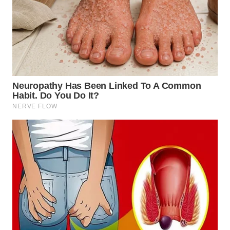
Wahana
Media
Group
WAHANA
NEWS
WAHANA
TANI
WAHANA
ADVOKAT
WAHANA
INFRASTRUKTUR
WAHANA