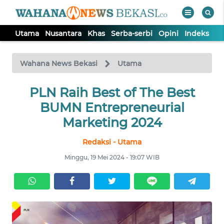
Utama
Nusantara
Khas
Serba-serbi
Opini
Indeks
WAHANA
Tutup
TV
Wahana News Bekasi
Utama
PLN Raih Best of The Best
UTAMA
BUMN Entrepreneurial
NUSANTARA
Marketing 2024
Redaksi - Utama
KHAS
Minggu, 19 Mei 2024 - 19:07 WIB
SERBA-
SERBI
OPINI