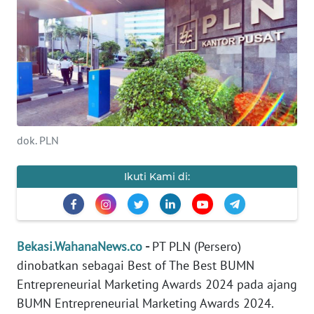
Informasi
INDEKS
BERITA
KONTAK
KAMI
dok. PLN
INFO
IKLAN
Ikuti Kami di:
TENTANG
KAMI
Bekasi.WahanaNews.co
-
PT PLN (Persero)
PEDOMAN
dinobatkan sebagai Best of The Best BUMN
MEDIA
Entrepreneurial Marketing Awards 2024 pada ajang
SIBER
BUMN Entrepreneurial Marketing Awards 2024.