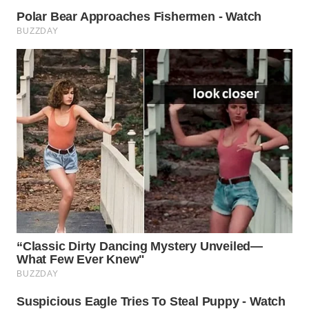
WAHANA
DESA
WISATA
LAPAK
WAHANA
Wahana
Network
KONSUMEN
LISTRIK
MASYARAKAT
KELISTRIKAN
WALINKI