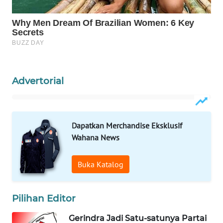
KARING
NEWS
JURNAL
MARITIM
Advertorial
HUMBANG
NEWS
Dapatkan Merchandise Eksklusif
GARONGGANG
Wahana News
NEWS
Buka Katalog
FISUELRI
ID
Pilihan Editor
ENERGI
NEWS
Gerindra Jadi Satu-satunya Partai