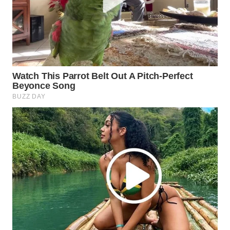
NEWS
SIBARAGAS
NEWS
METRO
SIANTAR
NEWS
METRO
MEDAN
NEWS
METRO
JAKARTA
NEWS
KRT
NEWS