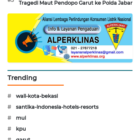
#5
Tragedi Maut Pendopo Garut ke Polda Jabar
Trending
#
wali-kota-bekasi
#
santika-indonesia-hotels-resorts
#
mui
#
kpu
#
garut