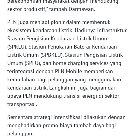
perekonomian masyarakat dengan mendukung
LANGKAT
sektor produktif," tambah Darmawan.
WN
PLN juga menjadi pionir dalam membentuk
TAPANULI
ekosistem kendaraan listrik. Hadirnya infrastruktur
SELATAN
Stasiun Pengisian Kendaraan Listrik Umum
(SPKLU), Stasiun Penukaran Baterai Kendaraan
WN
TANJUNG
Listrik Umum (SPBKLU), Stasiun Pengisian Listrik
LESUNG
Umum (SPLU), dan home charging services yang
terintegrasi dengan PLN Mobile memberikan
WN
kemudahan bagi pelanggan yang menggunakan
KARO
kendaraan listrik. Langkah ini juga bagian dari
upaya PLN mendukung transisi energi di sektor
WN
transportasi.
SIMALUNGUN
Sementara strategi intensifikasi dilakukan dengan
WN
menghadirkan promo biaya tambah daya bagi
LABUHANBATU
pelanggan.