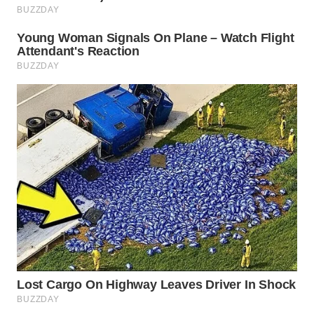
WAHANA
SPORT
WAHANA
UMKM
WAHANA
SELEB
WAHANA
PERSONA
WAHANA
OTOMOTIF
WAHANA
HEALTH