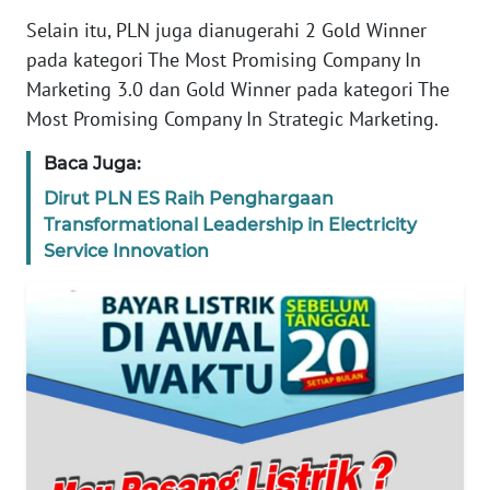
REDAKSI
Selain itu, PLN juga dianugerahi 2 Gold Winner
pada kategori The Most Promising Company In
KARIR
Marketing 3.0 dan Gold Winner pada kategori The
Most Promising Company In Strategic Marketing.
DISCLAIMER
Baca Juga:
Wahana
Dirut PLN ES Raih Penghargaan
News
Transformational Leadership in Electricity
Regional
Service Innovation
WN
SUMUT
WN
JAKARTA
WN
JABAR