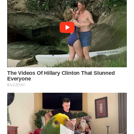
PORTAL
KONSUMEN
FORWAMKI
ALPERKLINAS
FORJASIDA
TAMBANG
NEWS
SITUNGIR
NEWS
SIDIKALANG