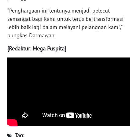
WN
“Penghargaan ini tentunya menjadi pelecut
TAPANULI
semangat bagi kami untuk terus bertransformasi
TENGAH
lebih baik lagi dalam melayani pelanggan kami,”
pungkas Darmawan.
WN DELI
SERDANG
[Redaktur: Mega Puspita]
WN
TEBING
TINGGI
WN
PAKPAK
WN
KARAWANG
WN
Tag: