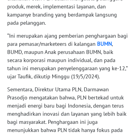
RIAU
produk, merek, implementasi layanan, dan
kampanye branding yang berdampak langsung
WN
pada pelanggan.
SERAMBI
“Ini merupakan ajang pemberian penghargaan bagi
WN
para pemasar/marketeers di kalangan
BUMN
,
JAMBI
BUMD, maupun Anak perusahaan BUMN, baik
secara korporasi maupun individual, dan pada
WN
tahun ini merupakan penyelenggaraan yang ke-12,”
SULTRA
ujar Taufik, dikutip Minggu (19/5/2024).
WN
Sementara, Direktur Utama PLN, Darmawan
NTB
Prasodjo mengatakan bahwa, PLN bertekad untuk
menjadi energi baru bagi Indonesia, dengan terus
WN
menghadirkan inovasi dan layanan yang lebih baik
SULTENG
bagi masyarakat. Penghargaan ini juga
WN
menunjukkan bahwa PLN tidak hanya fokus pada