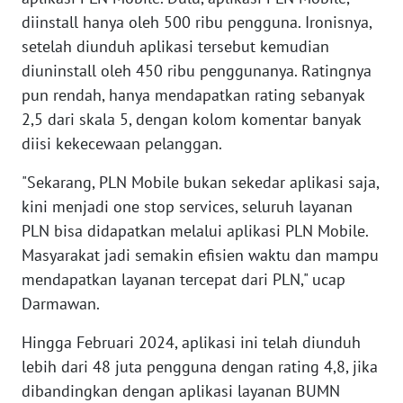
diinstall hanya oleh 500 ribu pengguna. Ironisnya,
WN
setelah diunduh aplikasi tersebut kemudian
KALTARA
diuninstall oleh 450 ribu penggunanya. Ratingnya
pun rendah, hanya mendapatkan rating sebanyak
WN
2,5 dari skala 5, dengan kolom komentar banyak
KALSEL
diisi kekecewaan pelanggan.
WN
"Sekarang, PLN Mobile bukan sekedar aplikasi saja,
KALTIM
kini menjadi one stop services, seluruh layanan
PLN bisa didapatkan melalui aplikasi PLN Mobile.
WN
Masyarakat jadi semakin efisien waktu dan mampu
SULSEL
mendapatkan layanan tercepat dari PLN," ucap
Darmawan.
WN
GORONTALO
Hingga Februari 2024, aplikasi ini telah diunduh
lebih dari 48 juta pengguna dengan rating 4,8, jika
WN
dibandingkan dengan aplikasi layanan BUMN
SULUT