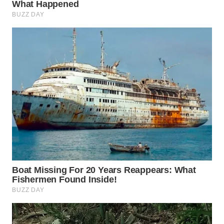
ID
MAWAKA
ID
MARTABAT
NET
PLN
WATCH
MKLI
LPKKI
LKKI
KOPEKLIN