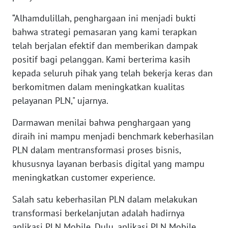
“Alhamdulillah, penghargaan ini menjadi bukti
WN
bahwa strategi pemasaran yang kami terapkan
NUSANTARA
telah berjalan efektif dan memberikan dampak
positif bagi pelanggan. Kami berterima kasih
WN
kepada seluruh pihak yang telah bekerja keras dan
JOGJA
berkomitmen dalam meningkatkan kualitas
pelayanan PLN," ujarnya.
WN
JATIM
Darmawan menilai bahwa penghargaan yang
diraih ini mampu menjadi benchmark keberhasilan
WN
PLN dalam mentransformasi proses bisnis,
BALI
khususnya layanan berbasis digital yang mampu
meningkatkan customer experience.
WN
KALBAR
Salah satu keberhasilan PLN dalam melakukan
transformasi berkelanjutan adalah hadirnya
WN
KALTENG
aplikasi PLN Mobile. Dulu, aplikasi PLN Mobile,