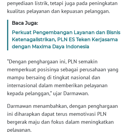
SULBAR
penyediaan listrik, tetapi juga pada peningkatan
kualitas pelayanan dan kepuasan pelanggan.
WN
BABEL
Baca Juga:
Perkuat Pengembangan Layanan dan Bisnis
WN
Ketenagalistrikan, PLN ES Teken Kerjasama
SUMBAR
dengan Maxima Daya Indonesia
WN
“Dengan penghargaan ini, PLN semakin
SUMSEL
memperkuat posisinya sebagai perusahaan yang
mampu bersaing di tingkat nasional dan
WN
internasional dalam memberikan pelayanan
BENGKULU
kepada pelanggan,” ujar Darmawan.
WN
Darmawan menambahkan, dengan penghargaan
LAMPUNG
ini diharapkan dapat terus memotivasi PLN
bergerak maju dan fokus dalam meningkatkan
WN
pelayanan.
JATENG