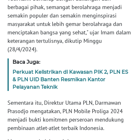
RIAU
berbagai pihak, semangat berolahraga menjadi
semakin populer dan semakin menginspirasi
WN
masyarakat untuk lebih gemar berolahraga dan
SERAMBI
menciptakan bangsa yang sehat," ujar Imam dalam
keterangan tertulisnya, dikutip Minggu
WN
JAMBI
(28/4/2024).
Baca Juga:
WN
SULTRA
Perkuat Kelistrikan di Kawasan PIK 2, PLN ES
& PLN UID Banten Resmikan Kantor
Pelayanan Teknik
WN
NTB
Sementara itu, Direktur Utama PLN, Darmawan
Prasodjo mengatakan, PLN Mobile Proliga 2024
WN
SULTENG
menjadi bukti komitmen perseroan mendukung
pembinaan atlet-atlet terbaik Indonesia.
WN