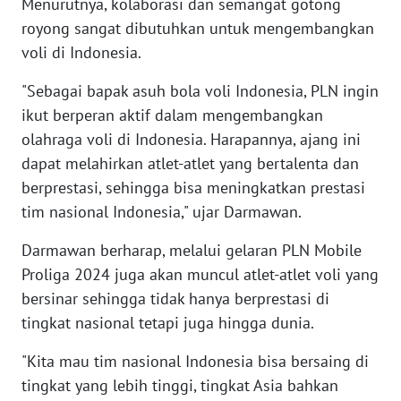
SULBAR
Menurutnya, kolaborasi dan semangat gotong
royong sangat dibutuhkan untuk mengembangkan
WN
voli di Indonesia.
BABEL
"Sebagai bapak asuh bola voli Indonesia, PLN ingin
ikut berperan aktif dalam mengembangkan
WN
SUMBAR
olahraga voli di Indonesia. Harapannya, ajang ini
dapat melahirkan atlet-atlet yang bertalenta dan
WN
berprestasi, sehingga bisa meningkatkan prestasi
SUMSEL
tim nasional Indonesia," ujar Darmawan.
WN
Darmawan berharap, melalui gelaran PLN Mobile
BENGKULU
Proliga 2024 juga akan muncul atlet-atlet voli yang
bersinar sehingga tidak hanya berprestasi di
WN
tingkat nasional tetapi juga hingga dunia.
LAMPUNG
"Kita mau tim nasional Indonesia bisa bersaing di
WN
tingkat yang lebih tinggi, tingkat Asia bahkan
JATENG