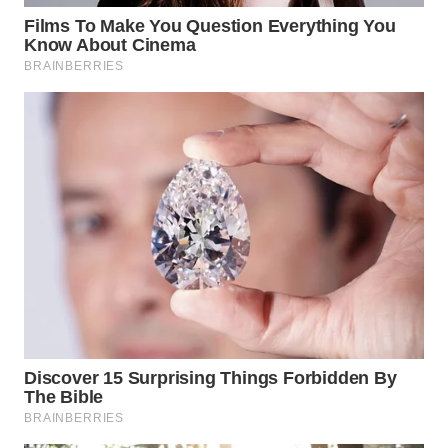
WN
INDRAMAYU
WN
KUNINGAN
WN
MAJALENGKA
WN
SUBANG
WN
SUKABUMI
WN
PURWAKARTA