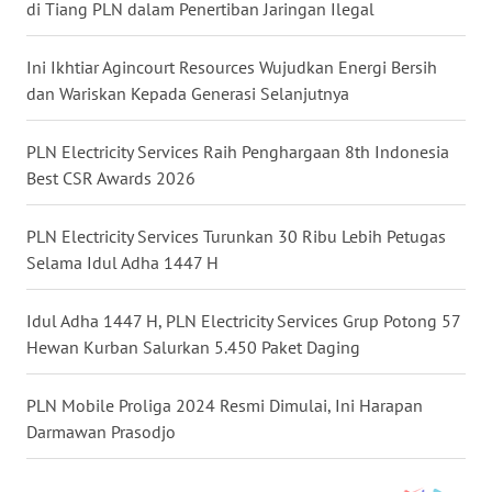
LANGKAT
di Tiang PLN dalam Penertiban Jaringan Ilegal
WN
Ini Ikhtiar Agincourt Resources Wujudkan Energi Bersih
TAPANULI
dan Wariskan Kepada Generasi Selanjutnya
SELATAN
PLN Electricity Services Raih Penghargaan 8th Indonesia
WN
Best CSR Awards 2026
TANJUNG
LESUNG
PLN Electricity Services Turunkan 30 Ribu Lebih Petugas
Selama Idul Adha 1447 H
WN
KARO
Idul Adha 1447 H, PLN Electricity Services Grup Potong 57
Hewan Kurban Salurkan 5.450 Paket Daging
WN
SIMALUNGUN
PLN Mobile Proliga 2024 Resmi Dimulai, Ini Harapan
Darmawan Prasodjo
WN
LABUHANBATU