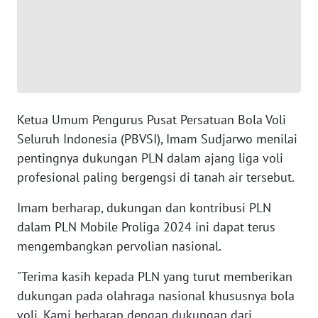
WN
BANTEN
WN
NTT
Ketua Umum Pengurus Pusat Persatuan Bola Voli
WN
Seluruh Indonesia (PBVSI), Imam Sudjarwo menilai
KEPRI
pentingnya dukungan PLN dalam ajang liga voli
profesional paling bergengsi di tanah air tersebut.
WN
PAPUA
Imam berharap, dukungan dan kontribusi PLN
dalam PLN Mobile Proliga 2024 ini dapat terus
WN
mengembangkan pervolian nasional.
PAPUA
BARAT
"Terima kasih kepada PLN yang turut memberikan
dukungan pada olahraga nasional khususnya bola
WN
voli. Kami berharap dengan dukungan dari