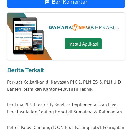
Beri Komentar
WN
MALUKU
WN
MALUT
Install Aplikasi
WN
DAIRI
Berita Terkait
WN
Perkuat Kelistrikan di Kawasan PIK 2, PLN ES & PLN UID
DANAU
Banten Resmikan Kantor Pelayanan Teknik
TOBA
Perdana PLN Electricity Services Implementasikan Live
WN
Line Insulation Coating Robot di Sumatera & Kalimantan
NIAS
Polres Palas Dampingi ICON Plus Pasang Label Peringatan
WN