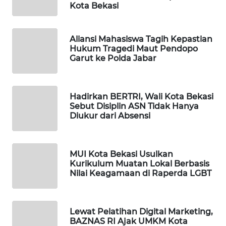
NEWS
Kota Bekasi
SIBARAGAS
NEWS
Aliansi Mahasiswa Tagih Kepastian
Hukum Tragedi Maut Pendopo
Garut ke Polda Jabar
METRO
SIANTAR
NEWS
Hadirkan BERTRI, Wali Kota Bekasi
Sebut Disiplin ASN Tidak Hanya
METRO
Diukur dari Absensi
MEDAN
NEWS
MUI Kota Bekasi Usulkan
METRO
Kurikulum Muatan Lokal Berbasis
JAKARTA
Nilai Keagamaan di Raperda LGBT
NEWS
KRT
Lewat Pelatihan Digital Marketing,
NEWS
BAZNAS RI Ajak UMKM Kota