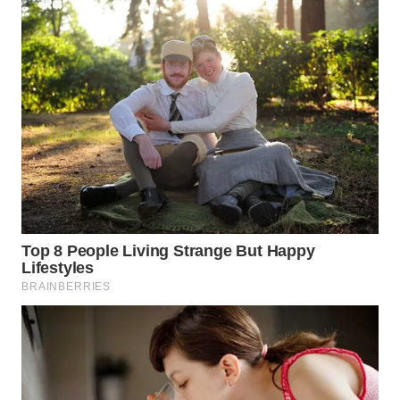
WN
PRIANGAN
TIMUR
WN
SEMARANG
WN
SOLO
WN
BOROBUDUR
WN
MADURA
WN