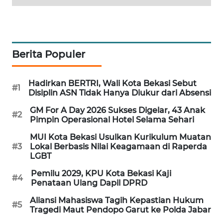
CILEUNGSI
NEWS
Berita Populer
BERKAT
NEWS
Hadirkan BERTRI, Wali Kota Bekasi Sebut
#1
BERAMPU
Disiplin ASN Tidak Hanya Diukur dari Absensi
NEWS
GM For A Day 2026 Sukses Digelar, 43 Anak
#2
Pimpin Operasional Hotel Selama Sehari
ANUGERAH
MUI Kota Bekasi Usulkan Kurikulum Muatan
NEWS
#3
Lokal Berbasis Nilai Keagamaan di Raperda
LGBT
AKHLAK
Pemilu 2029, KPU Kota Bekasi Kaji
ID
#4
Penataan Ulang Dapil DPRD
Aliansi Mahasiswa Tagih Kepastian Hukum
PERAPKI
#5
Tragedi Maut Pendopo Garut ke Polda Jabar
NEWS