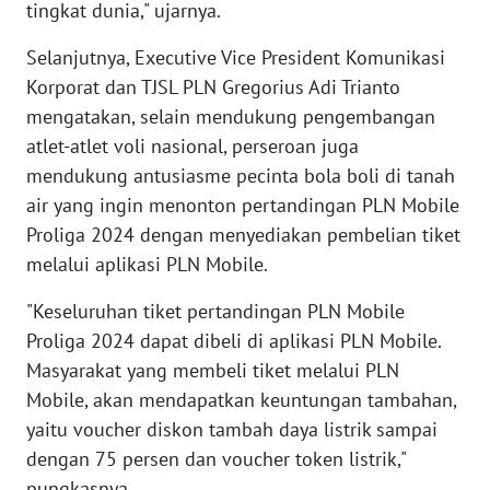
tingkat dunia," ujarnya.
Selanjutnya, Executive Vice President Komunikasi
WN
NUSANTARA
Korporat dan TJSL PLN Gregorius Adi Trianto
mengatakan, selain mendukung pengembangan
WN
atlet-atlet voli nasional, perseroan juga
JOGJA
mendukung antusiasme pecinta bola boli di tanah
air yang ingin menonton pertandingan PLN Mobile
WN
Proliga 2024 dengan menyediakan pembelian tiket
JATIM
melalui aplikasi PLN Mobile.
WN
"Keseluruhan tiket pertandingan PLN Mobile
BALI
Proliga 2024 dapat dibeli di aplikasi PLN Mobile.
Masyarakat yang membeli tiket melalui PLN
WN
Mobile, akan mendapatkan keuntungan tambahan,
KALBAR
yaitu voucher diskon tambah daya listrik sampai
dengan 75 persen dan voucher token listrik,"
WN
KALTENG
pungkasnya.