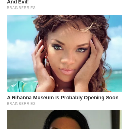
KONSUMEN
WAHANA
LISTRIK
WAHANA
TRAVEL
WAHANA
TV
WAHANANEWS
ID
WAHANANEWS
CO ID
WAHANANEWS
NET