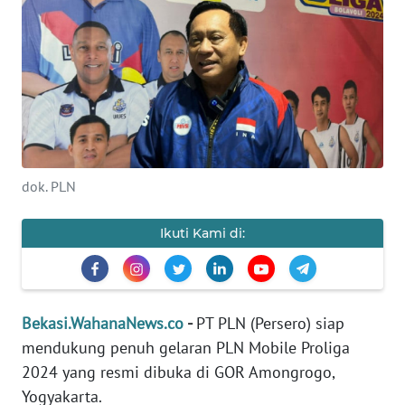
Informasi
INDEKS
BERITA
KONTAK
KAMI
dok. PLN
INFO
IKLAN
Ikuti Kami di:
TENTANG
KAMI
Bekasi.WahanaNews.co
-
PT PLN (Persero) siap
PEDOMAN
mendukung penuh gelaran PLN Mobile Proliga
MEDIA
2024 yang resmi dibuka di GOR Amongrogo,
SIBER
Yogyakarta.