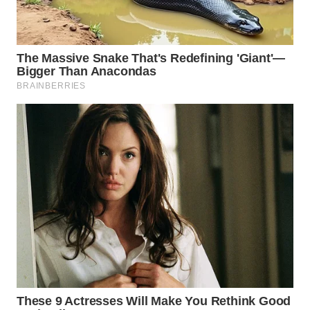
Wahana
Media
Group
WAHANA
NEWS
WAHANA
TANI
WAHANA
ADVOKAT
WAHANA
INFRASTRUKTUR
WAHANA