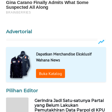
PORTAL
KONSUMEN
FORWAMKI
Advertorial
ALPERKLINAS
Dapatkan Merchandise Eksklusif
FORJASIDA
Wahana News
TAMBANG
Buka Katalog
NEWS
SITUNGIR
Pilihan Editor
NEWS
Gerindra Jadi Satu-satunya Partai
yang Belum Lakukan
SIDIKALANG
Pemutakhiran Data Parpol di KPU