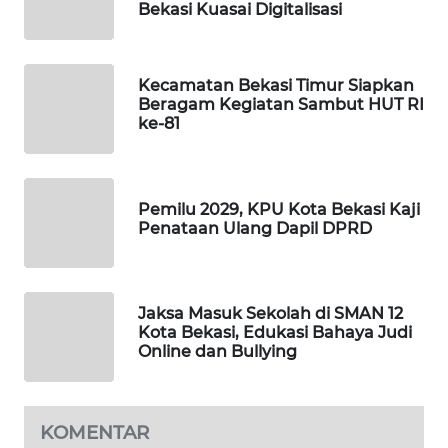
Bekasi Kuasai Digitalisasi
KARING
NEWS
Kecamatan Bekasi Timur Siapkan
Beragam Kegiatan Sambut HUT RI
JURNAL
ke-81
MARITIM
HUMBANG
NEWS
Pemilu 2029, KPU Kota Bekasi Kaji
Penataan Ulang Dapil DPRD
GARONGGANG
NEWS
Jaksa Masuk Sekolah di SMAN 12
Kota Bekasi, Edukasi Bahaya Judi
FISUELRI
Online dan Bullying
ID
ENERGI
NEWS
KOMENTAR