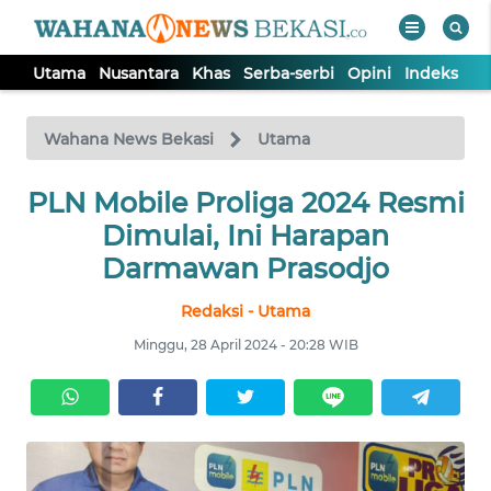
Utama
Nusantara
Khas
Serba-serbi
Opini
Indeks
WAHANA
Tutup
TV
Wahana News Bekasi
Utama
PLN Mobile Proliga 2024 Resmi
UTAMA
Dimulai, Ini Harapan
NUSANTARA
Darmawan Prasodjo
Redaksi - Utama
KHAS
Minggu, 28 April 2024 - 20:28 WIB
SERBA-
SERBI
OPINI