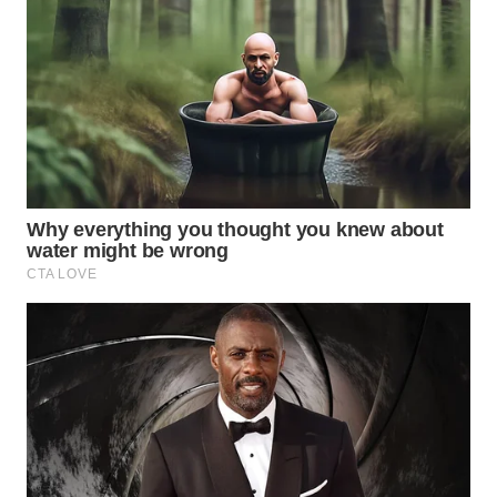
WAHANA
DESA
WISATA
LAPAK
WAHANA
Wahana
Network
KONSUMEN
LISTRIK
MASYARAKAT
KELISTRIKAN
WALINKI