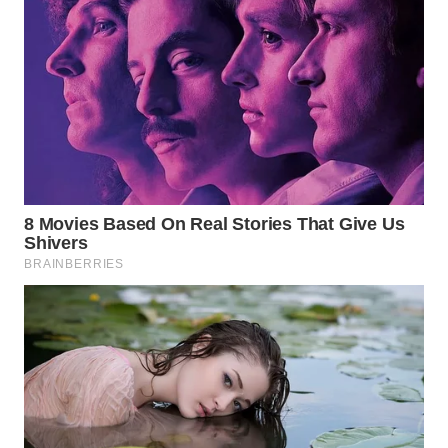
BEKASI
WN
BOGOR
WN
DEPOK
WN
TAPANULI
UTARA
WN
SAMOSIR
WN
PADANG
LAWAS