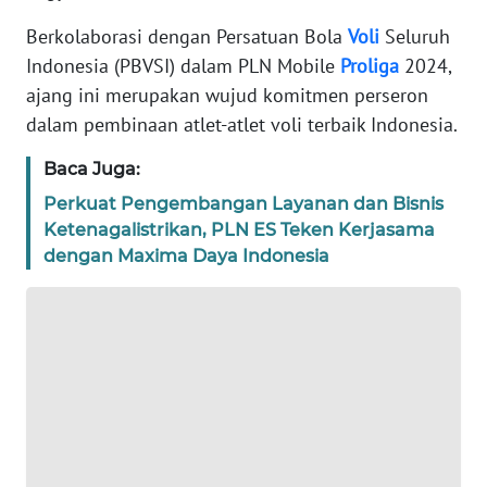
REDAKSI
Berkolaborasi dengan Persatuan Bola
Voli
Seluruh
Indonesia (PBVSI) dalam PLN Mobile
Proliga
2024,
KARIR
ajang ini merupakan wujud komitmen perseron
dalam pembinaan atlet-atlet voli terbaik Indonesia.
DISCLAIMER
Baca Juga:
Wahana
Perkuat Pengembangan Layanan dan Bisnis
News
Ketenagalistrikan, PLN ES Teken Kerjasama
Regional
dengan Maxima Daya Indonesia
WN
SUMUT
WN
JAKARTA
WN
JABAR