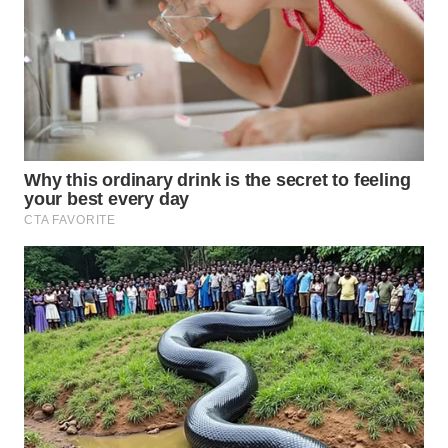
SURABAYA
WN
NATUNA
WN
BINTAN
WN
MANDALIKA
WN
LIKUPANG
WN
LABUANBAJO
WN
BORNEO