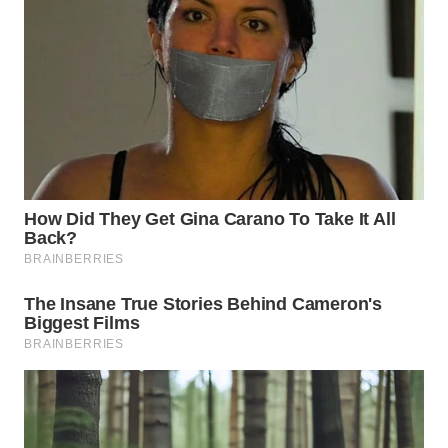
WAHANA
SPORT
WAHANA
UMKM
WAHANA
SELEB
WAHANA
PERSONA
WAHANA
OTOMOTIF
WAHANA
HEALTH