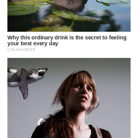
WN
SUMEDANG
WN
CIANJUR
WN
KEPULAUAN
SERIBU
WN
TANGERANG
WN
BINJAI
WN
CIREBON