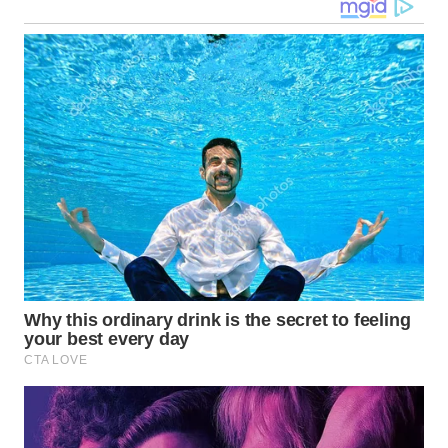
WN
TAPANULI
TENGAH
WN DELI
SERDANG
WN
TEBING
TINGGI
WN
PAKPAK
WN
KARAWANG
WN