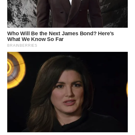
ID
MAWAKA
ID
MARTABAT
NET
PLN
WATCH
MKLI
LPKKI
LKKI
KOPEKLIN