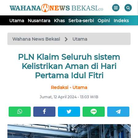
Utama
Nusantara
Khas
Serba-serbi
Opini
Indeks
WAHANA
Tutup
TV
Wahana News Bekasi
Utama
PLN Klaim Seluruh sistem
UTAMA
Kelistrikan Aman di Hari
NUSANTARA
Pertama Idul Fitri
Redaksi - Utama
KHAS
Jumat, 12 April 2024 - 13:03 WIB
SERBA-
SERBI
OPINI