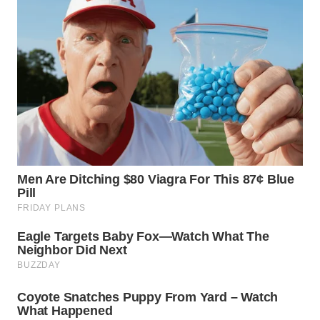
WN
INDRAMAYU
WN
KUNINGAN
WN
MAJALENGKA
WN
SUBANG
WN
SUKABUMI
WN
PURWAKARTA