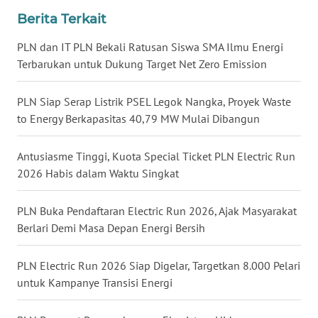
Berita Terkait
WN
MALUKU
PLN dan IT PLN Bekali Ratusan Siswa SMA Ilmu Energi
Terbarukan untuk Dukung Target Net Zero Emission
WN
MALUT
PLN Siap Serap Listrik PSEL Legok Nangka, Proyek Waste
to Energy Berkapasitas 40,79 MW Mulai Dibangun
WN
DAIRI
Antusiasme Tinggi, Kuota Special Ticket PLN Electric Run
2026 Habis dalam Waktu Singkat
WN
DANAU
PLN Buka Pendaftaran Electric Run 2026, Ajak Masyarakat
TOBA
Berlari Demi Masa Depan Energi Bersih
WN
PLN Electric Run 2026 Siap Digelar, Targetkan 8.000 Pelari
NIAS
untuk Kampanye Transisi Energi
WN