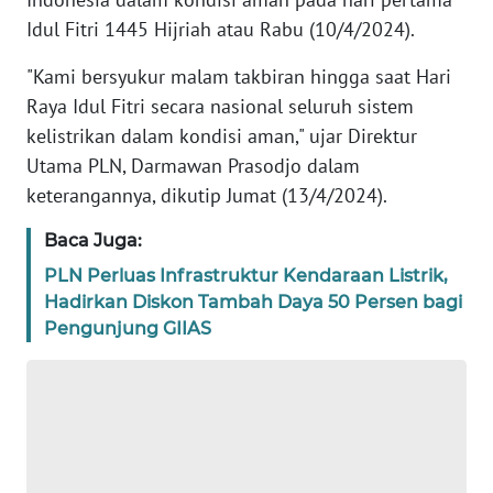
REDAKSI
Idul Fitri 1445 Hijriah atau Rabu (10/4/2024).
"Kami bersyukur malam takbiran hingga saat Hari
KARIR
Raya Idul Fitri secara nasional seluruh sistem
kelistrikan dalam kondisi aman," ujar Direktur
DISCLAIMER
Utama PLN, Darmawan Prasodjo dalam
keterangannya, dikutip Jumat (13/4/2024).
Wahana
News
Regional
Baca Juga:
PLN Perluas Infrastruktur Kendaraan Listrik,
WN
Hadirkan Diskon Tambah Daya 50 Persen bagi
SUMUT
Pengunjung GIIAS
WN
JAKARTA
WN
JABAR