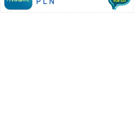
WAHANA MEDIA GROUP
|
|
|
WAHANA NEWS co
WAHANA TANI
WAHANA ADVOKAT
|
|
WAHANA INFRASTRUKTUR
WAHANA KONSUMEN
|
|
|
WAHANA LISTRIK
WAHANA TRAVEL
WAHANA TV
|
|
|
WAHANANEWS id
WAHANANEWS CO ID
WAHANANEWS NET
|
|
|
WAHANA SPORT ID
Wahana UMKM
Wahana Seleb
|
|
|
Wahana Persona
Wahana Otomotif
Wahana Health
|
Wahana Desa Wisata
Lapak Wahana