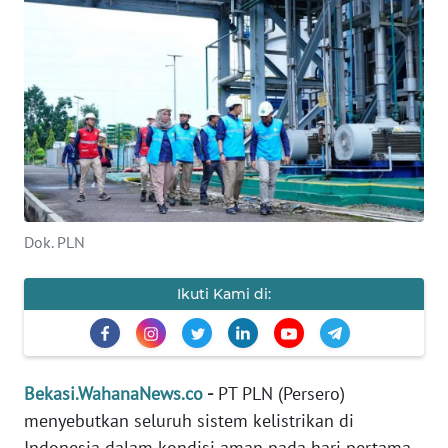
Informasi
INDEKS
BERITA
KONTAK
KAMI
INFO
Dok. PLN
IKLAN
Ikuti Kami di:
TENTANG
KAMI
PEDOMAN
Bekasi.WahanaNews.co
-
PT PLN (Persero)
MEDIA
SIBER
menyebutkan seluruh sistem kelistrikan di
Indonesia dalam kondisi aman pada hari pertama