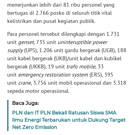
RIAU
menerjunkan lebih dari 81 ribu personel yang
bertugas di 2.766 posko di seluruh titik vital
WN
kelistrikan dan pusat kegiatan publik.
SERAMBI
Para personel tersebut dilengkapi dengan 1.731
WN
unit
genset
, 735 unit
uninteruptible power
JAMBI
supply
(UPS), 1.206 unit gardu bergerak (UGB), 188
unit kabel bergerak (UKB)/unit kabel dan kubikel
WN
bergerak (UKKB), 19 unit
trafo mobile
, 33
SULTRA
unit
emergency restoration system
(ERS), 395
unit
crane
, 3.756 unit mobil operasional dan 3.318
WN
sepeda motor operasional.
NTB
Baca Juga:
WN
PLN dan IT PLN Bekali Ratusan Siswa SMA
SULTENG
Ilmu Energi Terbarukan untuk Dukung Target
Net Zero Emission
WN