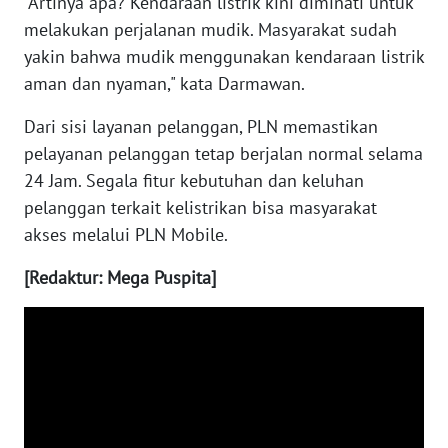
"Artinya apa? Kendaraan listrik kini diminati untuk
melakukan perjalanan mudik. Masyarakat sudah
WN
yakin bahwa mudik menggunakan kendaraan listrik
NUSANTARA
aman dan nyaman," kata Darmawan.
Dari sisi layanan pelanggan, PLN memastikan
WN
JOGJA
pelayanan pelanggan tetap berjalan normal selama
24 Jam. Segala fitur kebutuhan dan keluhan
WN
pelanggan terkait kelistrikan bisa masyarakat
JATIM
akses melalui PLN Mobile.
WN
[Redaktur: Mega Puspita]
BALI
WN
KALBAR
WN
KALTENG