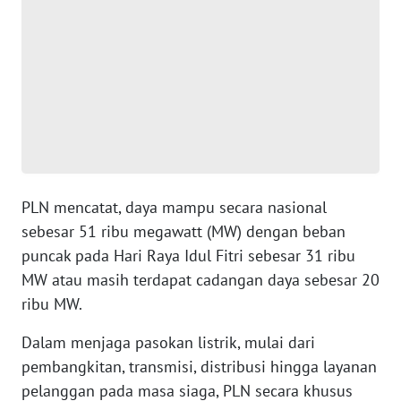
WN
BANTEN
WN
NTT
WN
KEPRI
PLN mencatat, daya mampu secara nasional
sebesar 51 ribu megawatt (MW) dengan beban
WN
puncak pada Hari Raya Idul Fitri sebesar 31 ribu
PAPUA
MW atau masih terdapat cadangan daya sebesar 20
ribu MW.
WN
PAPUA
BARAT
Dalam menjaga pasokan listrik, mulai dari
pembangkitan, transmisi, distribusi hingga layanan
WN
pelanggan pada masa siaga, PLN secara khusus