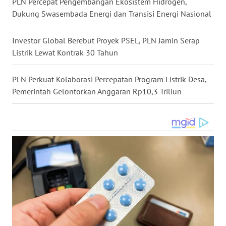
PLN Percepat Pengembangan Ekosistem Hidrogen,
LANGKAT
Dukung Swasembada Energi dan Transisi Energi Nasional
WN
Investor Global Berebut Proyek PSEL, PLN Jamin Serap
TAPANULI
SELATAN
Listrik Lewat Kontrak 30 Tahun
WN
PLN Perkuat Kolaborasi Percepatan Program Listrik Desa,
TANJUNG
Pemerintah Gelontorkan Anggaran Rp10,3 Triliun
LESUNG
WN
KARO
WN
SIMALUNGUN
WN
LABUHANBATU