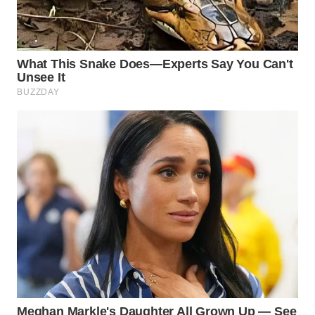
KONSUMEN
WAHANA
LISTRIK
WAHANA
TRAVEL
WAHANA
TV
WAHANANEWS
ID
WAHANANEWS
CO ID
WAHANANEWS
NET