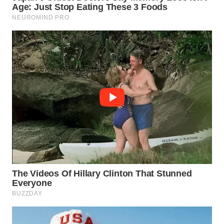
WN
SUMEDANG
WN
CIANJUR
WN
KEPULAUAN
SERIBU
WN
TANGERANG
WN
BINJAI
WN
CIREBON