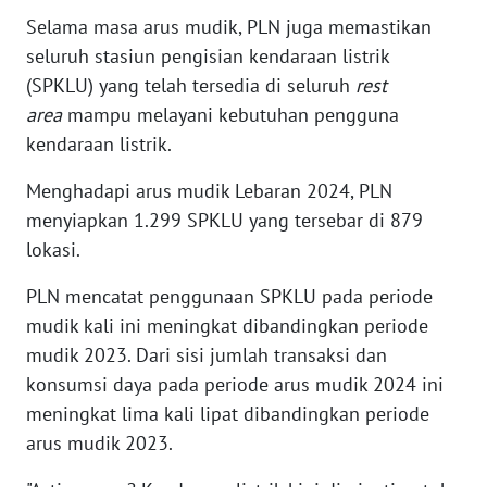
SULBAR
Selama masa arus mudik, PLN juga memastikan
seluruh stasiun pengisian kendaraan listrik
WN
BABEL
(SPKLU) yang telah tersedia di seluruh
rest
area
mampu melayani kebutuhan pengguna
WN
kendaraan listrik.
SUMBAR
Menghadapi arus mudik Lebaran 2024, PLN
menyiapkan 1.299 SPKLU yang tersebar di 879
WN
SUMSEL
lokasi.
PLN mencatat penggunaan SPKLU pada periode
WN
mudik kali ini meningkat dibandingkan periode
BENGKULU
mudik 2023. Dari sisi jumlah transaksi dan
WN
konsumsi daya pada periode arus mudik 2024 ini
LAMPUNG
meningkat lima kali lipat dibandingkan periode
arus mudik 2023.
WN
JATENG