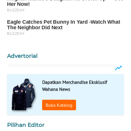
WAHANA
SPORT
WAHANA
UMKM
Advertorial
WAHANA
SELEB
WAHANA
Dapatkan Merchandise Eksklusif
PERSONA
Wahana News
WAHANA
Buka Katalog
OTOMOTIF
WAHANA
Pilihan Editor
HEALTH