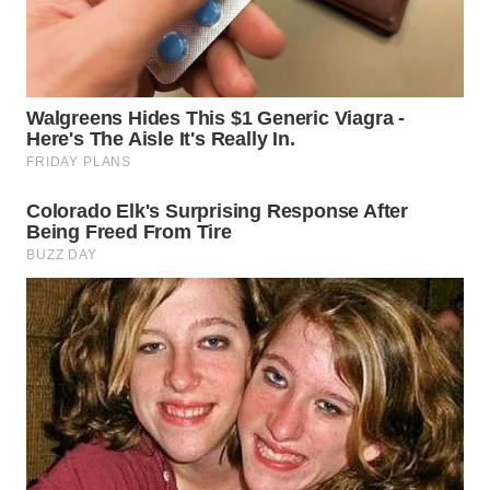
WN
TAPANULI
TENGAH
WN DELI
SERDANG
WN
TEBING
TINGGI
WN
PAKPAK
WN
KARAWANG
WN