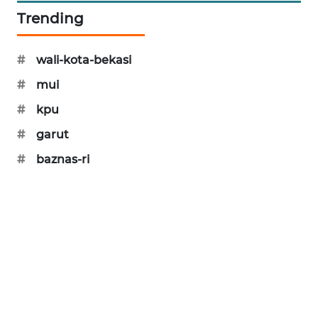
Trending
KARING
NEWS
#
wali-kota-bekasi
JURNAL
#
mui
MARITIM
#
kpu
HUMBANG
#
garut
NEWS
#
baznas-ri
GARONGGANG
NEWS
FISUELRI
ID
ENERGI
NEWS