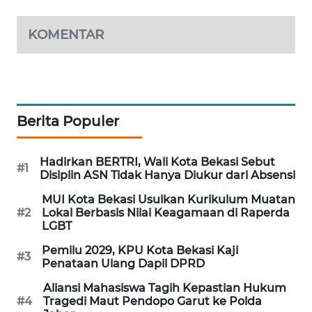
PORTAL
KOMENTAR
KONSUMEN
FORWAMKI
Berita Populer
ALPERKLINAS
FORJASIDA
Hadirkan BERTRI, Wali Kota Bekasi Sebut
#1
Disiplin ASN Tidak Hanya Diukur dari Absensi
TAMBANG
MUI Kota Bekasi Usulkan Kurikulum Muatan
NEWS
#2
Lokal Berbasis Nilai Keagamaan di Raperda
LGBT
SITUNGIR
Pemilu 2029, KPU Kota Bekasi Kaji
#3
NEWS
Penataan Ulang Dapil DPRD
Aliansi Mahasiswa Tagih Kepastian Hukum
SIDIKALANG
#4
Tragedi Maut Pendopo Garut ke Polda