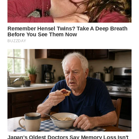
BEKASI
WN
BOGOR
WN
DEPOK
WN
TAPANULI
UTARA
WN
SAMOSIR
WN
PADANG
LAWAS