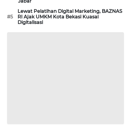
NEWS
Jabar
Lewat Pelatihan Digital Marketing, BAZNAS
SIBARAGAS
#5
RI Ajak UMKM Kota Bekasi Kuasai
NEWS
Digitalisasi
METRO
SIANTAR
NEWS
METRO
MEDAN
NEWS
METRO
JAKARTA
NEWS
KRT
NEWS