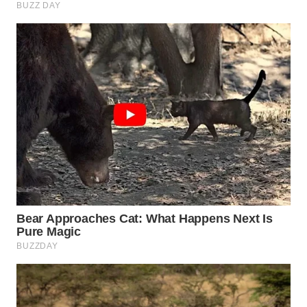
WN
PRIANGAN
TIMUR
WN
SEMARANG
WN
SOLO
WN
BOROBUDUR
WN
MADURA
WN