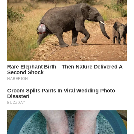
SURABAYA
WN
NATUNA
WN
BINTAN
WN
MANDALIKA
WN
LIKUPANG
WN
LABUANBAJO
WN
BORNEO