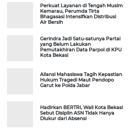
Perkuat Layanan di Tengah Musim
Kemarau, Perumda Tirta
WAHANA
Bhagasasi Intensifkan Distribusi
DESA
Air Bersih
WISATA
Gerindra Jadi Satu-satunya Partai
LAPAK
yang Belum Lakukan
WAHANA
Pemutakhiran Data Parpol di KPU
Kota Bekasi
Wahana
Network
Aliansi Mahasiswa Tagih Kepastian
Hukum Tragedi Maut Pendopo
KONSUMEN
Garut ke Polda Jabar
LISTRIK
MASYARAKAT
Hadirkan BERTRI, Wali Kota Bekasi
KELISTRIKAN
Sebut Disiplin ASN Tidak Hanya
Diukur dari Absensi
WALINKI