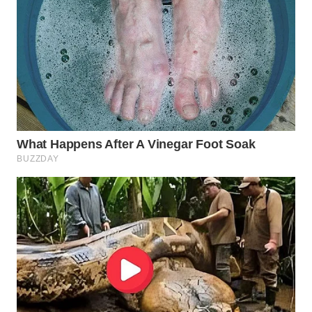
Wahana
Media
Group
WAHANA
NEWS
WAHANA
TANI
WAHANA
ADVOKAT
WAHANA
INFRASTRUKTUR
WAHANA