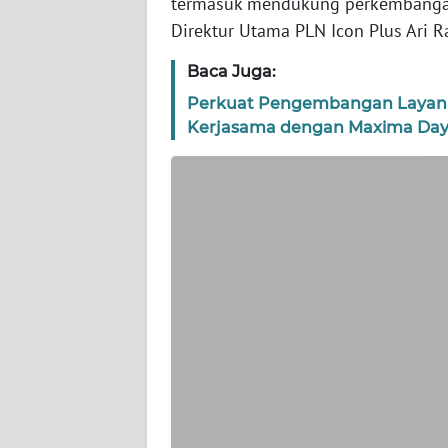
termasuk mendukung perkembangan e
WN
Direktur Utama PLN Icon Plus Ari R
BANTEN
Baca Juga:
WN
Perkuat Pengembangan Layanan 
NTT
Kerjasama dengan Maxima Day
WN
KEPRI
WN
PAPUA
WN
PAPUA
BARAT
WN
RIAU