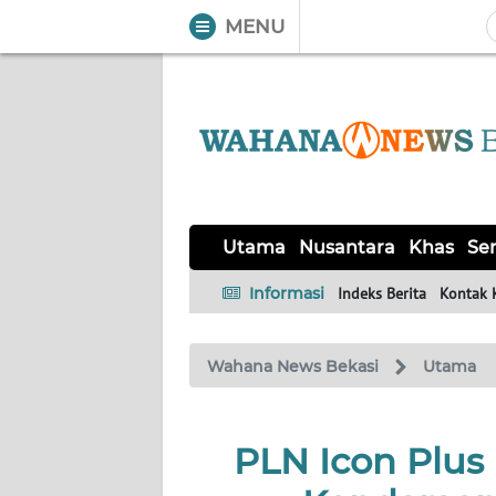
MENU
WAHANA
Tutup
TV
UTAMA
NUSANTARA
Utama
Nusantara
Khas
Ser
KHAS
Informasi
Indeks Berita
Kontak 
SERBA-
Wahana News Bekasi
Utama
SERBI
OPINI
PLN Icon Plus 
Informasi