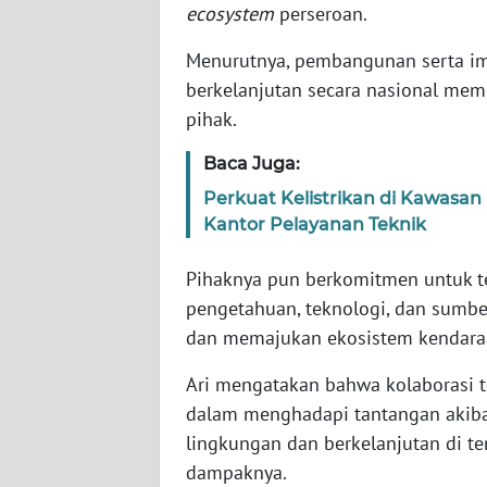
ecosystem
perseroan.
WN
BABEL
Menurutnya, pembangunan serta imp
berkelanjutan secara nasional meme
WN
pihak.
SUMBAR
Baca Juga:
WN
Perkuat Kelistrikan di Kawasa
SUMSEL
Kantor Pelayanan Teknik
WN
Pihaknya pun berkomitmen untuk te
BENGKULU
pengetahuan, teknologi, dan sumbe
dan memajukan ekosistem kendaraan
WN
LAMPUNG
Ari mengatakan bahwa kolaborasi t
dalam menghadapi tantangan akiba
WN
lingkungan dan berkelanjutan di t
JATENG
dampaknya.