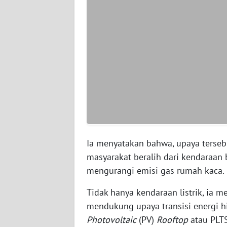
WN
SERAMBI
WN
JAMBI
WN
SULTRA
WN
NTB
Ia menyatakan bahwa, upaya terse
masyarakat beralih dari kendaraan b
WN
mengurangi emisi gas rumah kaca.
SULTENG
Tidak hanya kendaraan listrik, ia
WN
mendukung upaya transisi energi 
SULBAR
Photovoltaic
(PV)
Rooftop
atau PLT