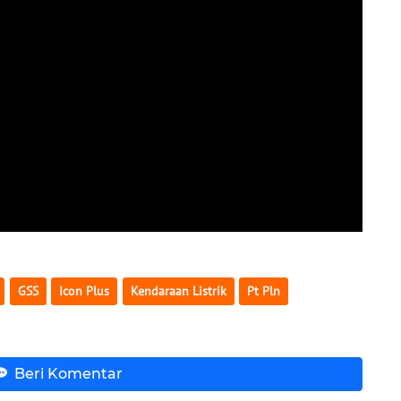
GSS
Icon Plus
Kendaraan Listrik
Pt Pln
Beri Komentar