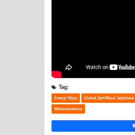
WN
KALTARA
WN
KALSEL
WN
KALTIM
WN
SULSEL
Tag:
WN
Energi Hijau
Global Sertifikasi Sejahtera
GORONTALO
Wahananewsco
WN
SULUT