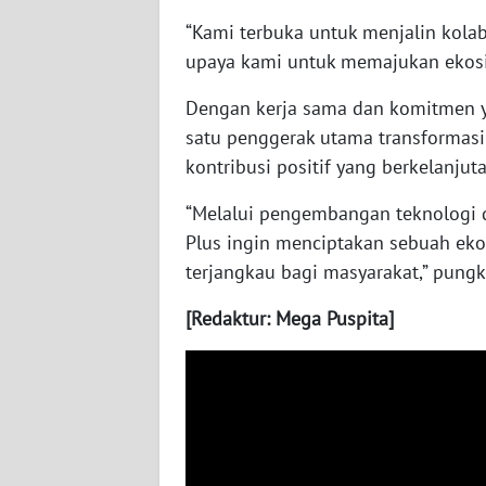
WN
“Kami terbuka untuk menjalin kolab
NUSANTARA
upaya kami untuk memajukan ekosist
WN
Dengan kerja sama dan komitmen ya
JOGJA
satu penggerak utama transformasi 
kontribusi positif yang berkelanju
WN
JATIM
“Melalui pengembangan teknologi d
Plus ingin menciptakan sebuah ekos
WN
terjangkau bagi masyarakat,” pungka
BALI
[Redaktur: Mega Puspita]
WN
KALBAR
WN
KALTENG