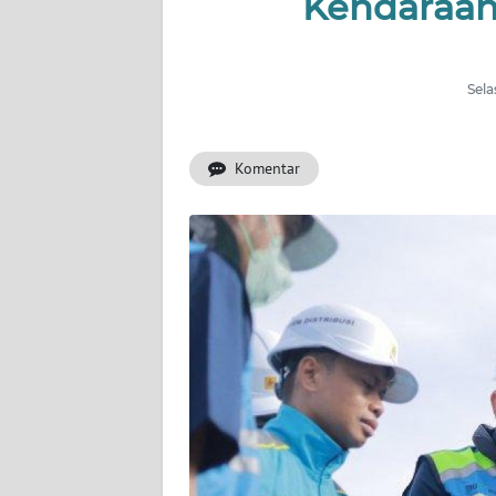
Kendaraan 
INDEKS
BERITA
Sela
KONTAK
KAMI
Komentar
INFO
IKLAN
TENTANG
KAMI
PEDOMAN
MEDIA
SIBER
REDAKSI