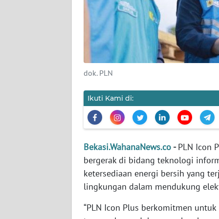
KARIR
DISCLAIMER
Wahana
dok. PLN
News
Regional
Ikuti Kami di:
WN
SUMUT
Bekasi.WahanaNews.co
-
PLN Icon P
WN
bergerak di bidang teknologi info
JAKARTA
ketersediaan energi bersih yang te
lingkungan dalam mendukung elektr
WN
JABAR
“PLN Icon Plus berkomitmen untuk 