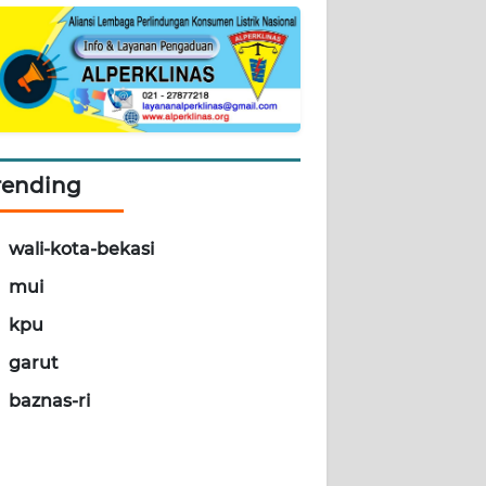
rending
wali-kota-bekasi
mui
kpu
garut
baznas-ri