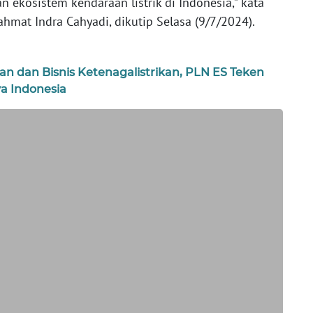
kosistem kendaraan listrik di Indonesia,” kata
ahmat Indra Cahyadi, dikutip Selasa (9/7/2024).
dan Bisnis Ketenagalistrikan, PLN ES Teken
a Indonesia