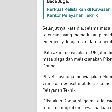
Baca Juga:
WN
NUSANTARA
Perkuat Kelistrikan di Kawasa
Kantor Pelayanan Teknik
WN
Selanjutnya, kata dia, selama masa
JOGJA
terencana yang memerlukan pemad
emergency dengan izin dari Genera
WN
JATIM
“Kita akan menyiapkan SOP (Standi
masa siaga dan melaksanakan Piket 
WN
BALI
Donna.
PLN Bekasi juga menyiagakan Mobil
WN
Crane dan Genset mobile, serta me
KALBAR
Pelayanan Teknik.
WN
Dikatakan Donna, siaga material c
KALTENG
terus meningkatkan kewaspadaan da