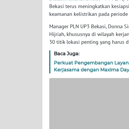
WN
Bekasi terus meningkatkan kesiap
BANTEN
keamanan kelistrikan pada periode s
WN
Manager PLN UP3 Bekasi, Donna Sin
NTT
Hijriah, khususnya di wilayah kerja
30 titik lokasi penting yang harus 
WN
KEPRI
Baca Juga:
Perkuat Pengembangan Layanan 
WN
Kerjasama dengan Maxima Day
PAPUA
WN
PAPUA
BARAT
WN
RIAU