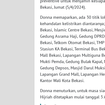
preventive untuk menjamin kesiapan
WN
Bekasi, Jumat (5/4/2024).
BABEL
Donna memaparkan, ada 30 titik lo
WN
kehandalan kelistrikan diantaranya
SUMBAR
Bekasi, Islamic Centre Bekasi, Mesj
Gedung Asrama Haji, Gedung DPRD 
WN
Bekasi, Telkom Otomat Bekasi, TMP 
SUMSEL
Stasiun KA Bekasi, Terminal Bus B
Mall Bekasi, Lapangan Multiguna 
WN
Mukti Pemda, Gedung Bulak Kapal, 
BENGKULU
Gedung Depsos, Masjid Darul Muksin
Lapangan Grand Mall, Lapangan Her
WN
LAMPUNG
Kantor Wali Kota Bekasi.
Donna menuturkan, untuk masa siaga
WN
Hijriah ditetapkan mulai tanggal 3
JATENG