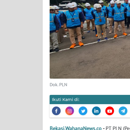
KARIR
DISCLAIMER
Wahana
News
Regional
WN
SUMUT
Dok. PLN
WN
JAKARTA
Ikuti Kami di:
WN
JABAR
Bekasi.WahanaNews.co
-
PT PLN (Pe