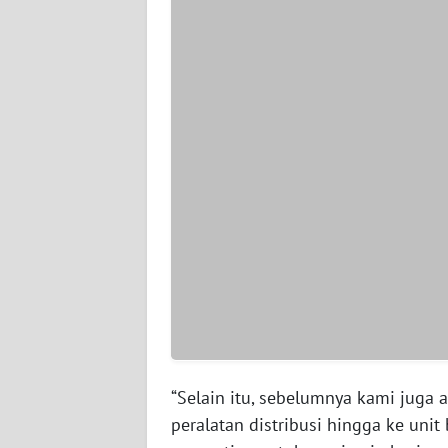
WN
SERAMBI
WN
JAMBI
WN
SULTRA
WN
NTB
WN
SULTENG
WN
“Selain itu, sebelumnya kami juga
SULBAR
peralatan distribusi hingga ke unit