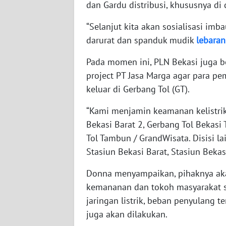
dan Gardu distribusi, khususnya di
WN
KALTARA
“Selanjut kita akan sosialisasi im
darurat dan spanduk mudik
lebaran
WN
KALSEL
Pada momen ini, PLN Bekasi juga b
project PT Jasa Marga agar para p
WN
keluar di Gerbang Tol (GT).
KALTIM
“Kami menjamin keamanan kelistrika
WN
Bekasi Barat 2, Gerbang Tol Bekasi
SULSEL
Tol Tambun / GrandWisata. Disisi la
Stasiun Bekasi Barat, Stasiun Beka
WN
GORONTALO
Donna menyampaikan, pihaknya ak
kemananan dan tokoh masyarakat s
WN
jaringan listrik, beban penyulang t
SULUT
juga akan dilakukan.