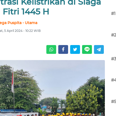
asi Kelistrikan di Siaga
 Fitri 1445 H
#1
ega Puspita - Utama
t, 5 April 2024 - 10:22 WIB
#
#
#
#