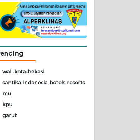
rending
wali-kota-bekasi
santika-indonesia-hotels-resorts
mui
kpu
garut