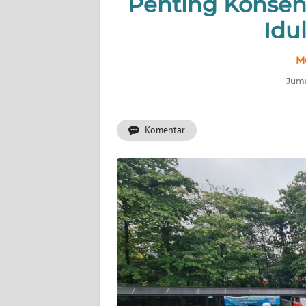
Penting Konsentr
Idul
INDEKS
BERITA
M
KONTAK
Juma
KAMI
Komentar
INFO
IKLAN
TENTANG
KAMI
PEDOMAN
MEDIA
SIBER
REDAKSI