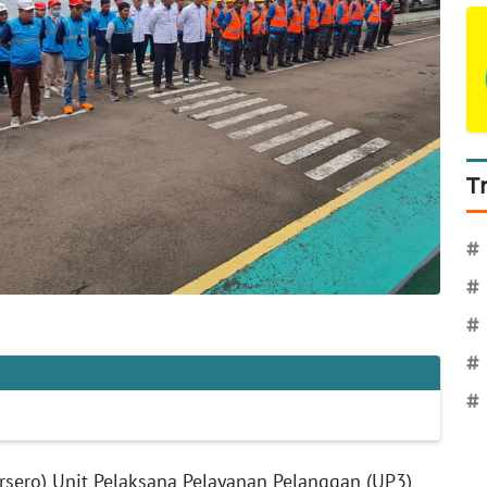
T
#
#
#
#
#
rsero) Unit Pelaksana Pelayanan Pelanggan (UP3)