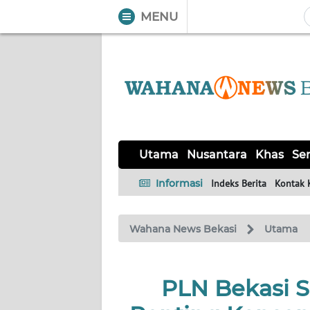
MENU
WAHANA
Tutup
TV
UTAMA
NUSANTARA
Utama
Nusantara
Khas
Ser
KHAS
Informasi
Indeks Berita
Kontak 
SERBA-
Wahana News Bekasi
Utama
SERBI
OPINI
PLN Bekasi S
Informasi