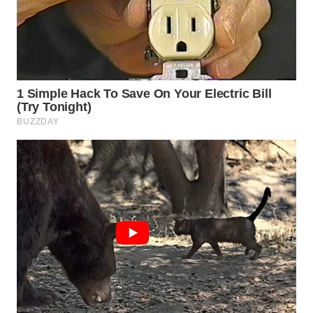
KONSUMEN
WAHANA
LISTRIK
WAHANA
TRAVEL
WAHANA
TV
WAHANANEWS
ID
WAHANANEWS
CO ID
WAHANANEWS
NET