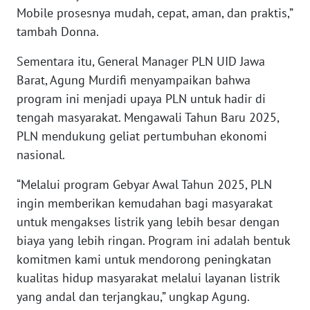
Mobile prosesnya mudah, cepat, aman, dan praktis,”
tambah Donna.
WN
KALTARA
Sementara itu, General Manager PLN UID Jawa
Barat, Agung Murdifi menyampaikan bahwa
WN
program ini menjadi upaya PLN untuk hadir di
KALSEL
tengah masyarakat. Mengawali Tahun Baru 2025,
PLN mendukung geliat pertumbuhan ekonomi
WN
KALTIM
nasional.
“Melalui program Gebyar Awal Tahun 2025, PLN
WN
SULSEL
ingin memberikan kemudahan bagi masyarakat
untuk mengakses listrik yang lebih besar dengan
WN
biaya yang lebih ringan. Program ini adalah bentuk
GORONTALO
komitmen kami untuk mendorong peningkatan
kualitas hidup masyarakat melalui layanan listrik
WN
yang andal dan terjangkau,” ungkap Agung.
SULUT