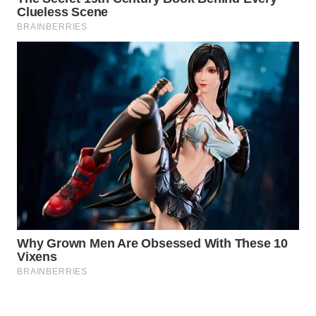
PORTAL
KONSUMEN
FORWAMKI
ALPERKLINAS
FORJASIDA
TAMBANG
NEWS
SITUNGIR
NEWS
SIDIKALANG