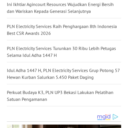
BEKASI
Ini Ikhtiar Agincourt Resources Wujudkan Energi Bersih
dan Wariskan Kepada Generasi Selanjutnya
WN
BOGOR
PLN Electricity Services Raih Penghargaan 8th Indonesia
Best CSR Awards 2026
WN
DEPOK
PLN Electricity Services Turunkan 30 Ribu Lebih Petugas
Selama Idul Adha 1447 H
WN
TAPANULI
Idul Adha 1447 H, PLN Electricity Services Grup Potong 57
UTARA
Hewan Kurban Salurkan 5.450 Paket Daging
WN
Perkuat Budaya K3, PLN UP3 Bekasi Lakukan Pelatihan
SAMOSIR
Satuan Pengamanan
WN
PADANG
LAWAS