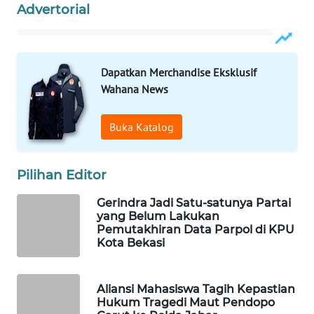
NEWS
Advertorial
SIBARAGAS
NEWS
Dapatkan Merchandise Eksklusif
Wahana News
METRO
SIANTAR
NEWS
Buka Katalog
METRO
MEDAN
Pilihan Editor
NEWS
Gerindra Jadi Satu-satunya Partai
yang Belum Lakukan
METRO
Pemutakhiran Data Parpol di KPU
JAKARTA
Kota Bekasi
NEWS
KRT
Aliansi Mahasiswa Tagih Kepastian
Hukum Tragedi Maut Pendopo
NEWS