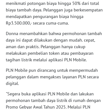
menikmati potongan biaya hingga 50% dari total
biaya tambah daya. Pelanggan juga berkesempatan
WN
mendapatkan pengurangan biaya hingga
NUSANTARA
Rp3.500.000,- secara cuma-cuma.
WN
Donna menambahkan bahwa permohonan tambah
JOGJA
daya ini dapat dilakukan dengan mudah. cepat,
aman dan praktis. Pelanggan hanya cukup
WN
melakukan pembelian token atau pembayaran
JATIM
tagihan listrik melalui aplikasi PLN Mobile.
WN
PLN Mobile pun dirancang untuk mempermudah
BALI
pelanggan dalam mengakses layanan PLN secara
digital.
WN
KALBAR
"Segera buka aplikasi PLN Mobile dan lakukan
permohonan tambah daya listrik di rumah dengan
WN
Promo Gebyar Awal Tahun 2025. Melalui PLN
KALTENG