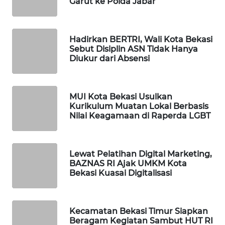
Garut ke Polda Jabar
KARING
NEWS
Hadirkan BERTRI, Wali Kota Bekasi
Sebut Disiplin ASN Tidak Hanya
JURNAL
Diukur dari Absensi
MARITIM
HUMBANG
MUI Kota Bekasi Usulkan
NEWS
Kurikulum Muatan Lokal Berbasis
Nilai Keagamaan di Raperda LGBT
GARONGGANG
NEWS
Lewat Pelatihan Digital Marketing,
BAZNAS RI Ajak UMKM Kota
FISUELRI
Bekasi Kuasai Digitalisasi
ID
ENERGI
Kecamatan Bekasi Timur Siapkan
NEWS
Beragam Kegiatan Sambut HUT RI