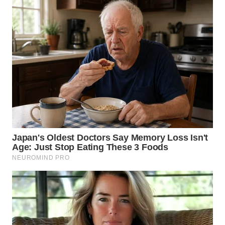
WN
SUMEDANG
WN
CIANJUR
WN
KEPULAUAN
SERIBU
WN
TANGERANG
WN
BINJAI
WN
CIREBON