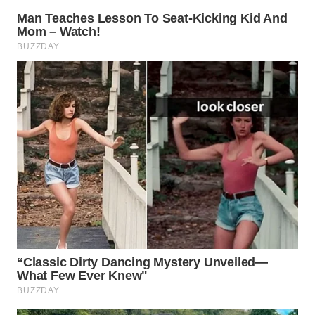
WAHANA
DESA
WISATA
LAPAK
WAHANA
Wahana
Network
KONSUMEN
LISTRIK
MASYARAKAT
KELISTRIKAN
WALINKI