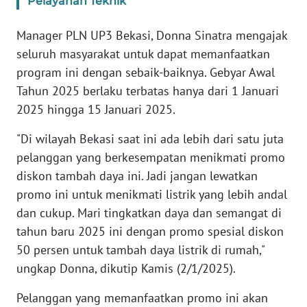
Pelayanan Teknik
SULBAR
Manager PLN UP3 Bekasi, Donna Sinatra mengajak
WN
BABEL
seluruh masyarakat untuk dapat memanfaatkan
program ini dengan sebaik-baiknya. Gebyar Awal
WN
Tahun 2025 berlaku terbatas hanya dari 1 Januari
SUMBAR
2025 hingga 15 Januari 2025.
"Di wilayah Bekasi saat ini ada lebih dari satu juta
WN
SUMSEL
pelanggan yang berkesempatan menikmati promo
diskon tambah daya ini. Jadi jangan lewatkan
WN
promo ini untuk menikmati listrik yang lebih andal
BENGKULU
dan cukup. Mari tingkatkan daya dan semangat di
tahun baru 2025 ini dengan promo spesial diskon
WN
50 persen untuk tambah daya listrik di rumah,"
LAMPUNG
ungkap Donna, dikutip Kamis (2/1/2025).
WN
Pelanggan yang memanfaatkan promo ini akan
JATENG