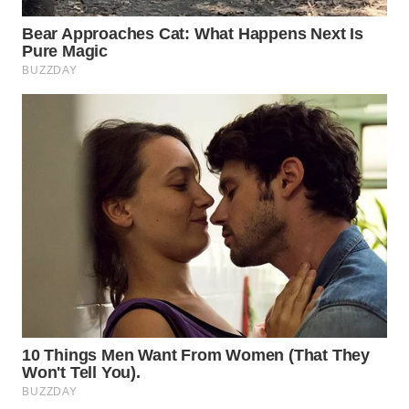
WAHANA
SPORT
WAHANA
UMKM
WAHANA
SELEB
WAHANA
PERSONA
WAHANA
OTOMOTIF
WAHANA
HEALTH