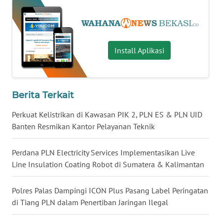
WN
TAPANULI
TENGAH
Install Aplikasi
WN DELI
SERDANG
Berita Terkait
WN
TEBING
Perkuat Kelistrikan di Kawasan PIK 2, PLN ES & PLN UID
TINGGI
Banten Resmikan Kantor Pelayanan Teknik
WN
Perdana PLN Electricity Services Implementasikan Live
PAKPAK
Line Insulation Coating Robot di Sumatera & Kalimantan
WN
KARAWANG
Polres Palas Dampingi ICON Plus Pasang Label Peringatan
di Tiang PLN dalam Penertiban Jaringan Ilegal
WN