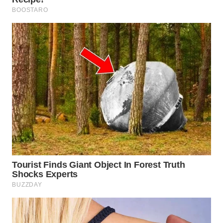
SURABAYA
WN
NATUNA
WN
BINTAN
WN
MANDALIKA
WN
LIKUPANG
WN
LABUANBAJO
WN
BORNEO