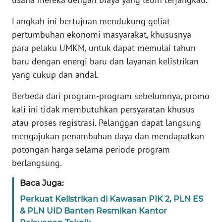
RIAU
Langkah ini bertujuan mendukung geliat
WN
pertumbuhan ekonomi masyarakat, khususnya
SERAMBI
para pelaku UMKM, untuk dapat memulai tahun
baru dengan energi baru dan layanan kelistrikan
WN
yang cukup dan andal.
JAMBI
Berbeda dari program-program sebelumnya, promo
WN
kali ini tidak membutuhkan persyaratan khusus
SULTRA
atau proses registrasi. Pelanggan dapat langsung
mengajukan penambahan daya dan mendapatkan
WN
potongan harga selama periode program
NTB
berlangsung.
WN
Baca Juga:
SULTENG
Perkuat Kelistrikan di Kawasan PIK 2, PLN ES
& PLN UID Banten Resmikan Kantor
WN