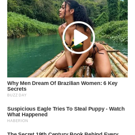
ID
MAWAKA
ID
MARTABAT
NET
PLN
WATCH
MKLI
LPKKI
LKKI
KOPEKLIN