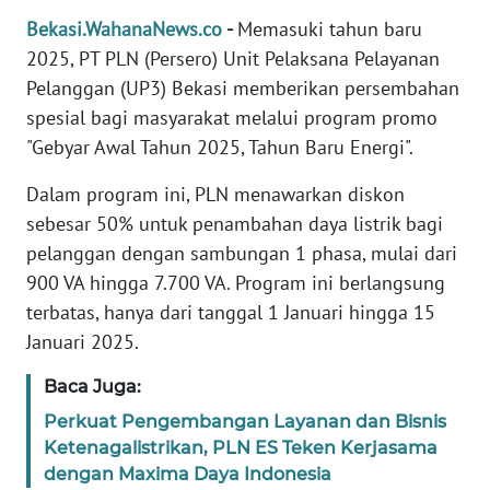
REDAKSI
Bekasi.WahanaNews.co
-
Memasuki tahun baru
2025, PT PLN (Persero) Unit Pelaksana Pelayanan
KARIR
Pelanggan (UP3) Bekasi memberikan persembahan
spesial bagi masyarakat melalui program promo
DISCLAIMER
"Gebyar Awal Tahun 2025, Tahun Baru Energi".
Dalam program ini, PLN menawarkan diskon
Wahana
News
sebesar 50% untuk penambahan daya listrik bagi
Regional
pelanggan dengan sambungan 1 phasa, mulai dari
900 VA hingga 7.700 VA. Program ini berlangsung
WN
terbatas, hanya dari tanggal 1 Januari hingga 15
SUMUT
Januari 2025.
WN
Baca Juga:
JAKARTA
Perkuat Pengembangan Layanan dan Bisnis
Ketenagalistrikan, PLN ES Teken Kerjasama
WN
dengan Maxima Daya Indonesia
JABAR