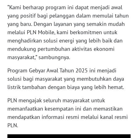
“Kami berharap program ini dapat menjadi awal
WN
yang positif bagi pelanggan dalam memulai tahun
MALUKU
yang baru. Dengan layanan yang semakin mudah
melalui PLN Mobile, kami berkomitmen untuk
WN
menghadirkan solusi energi yang lebih baik dan
MALUT
mendukung pertumbuhan aktivitas ekonomi
masyarakat,” sambungnya.
WN
DAIRI
Program Gebyar Awal Tahun 2025 ini menjadi
solusi bagi masyarakat yang membutuhkan daya
WN
listrik tambahan dengan biaya yang lebih hemat.
DANAU
TOBA
PLN mengajak seluruh masyarakat untuk
memanfaatkan kesempatan ini dan memastikan
WN
mendapatkan informasi resmi melalui kanal resmi
NIAS
PLN.
WN