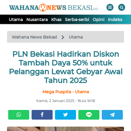
Utama
Nusantara
Khas
Serba-serbi
Opini
Indeks
WAHANA
Tutup
TV
Wahana News Bekasi
Utama
PLN Bekasi Hadirkan Diskon
UTAMA
Tambah Daya 50% untuk
NUSANTARA
Pelanggan Lewat Gebyar Awal
Tahun 2025
KHAS
Mega Puspita - Utama
Kamis, 2 Januari 2025 - 16:44 WIB
SERBA-
SERBI
OPINI