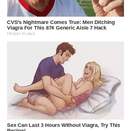
WN
PRIANGAN
TIMUR
WN
SEMARANG
WN
SOLO
WN
BOROBUDUR
WN
MADURA
WN