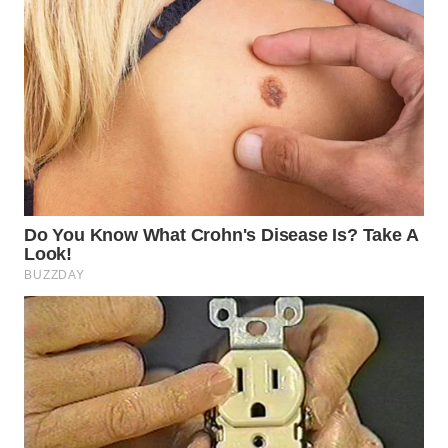
Wahana
Media
Group
WAHANA
NEWS
WAHANA
TANI
WAHANA
ADVOKAT
WAHANA
INFRASTRUKTUR
WAHANA