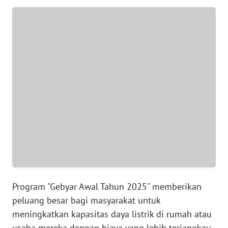
WN
BANTEN
WN
NTT
WN
KEPRI
WN
PAPUA
WN
PAPUA
Program "Gebyar Awal Tahun 2025" memberikan
BARAT
peluang besar bagi masyarakat untuk
meningkatkan kapasitas daya listrik di rumah atau
WN
usaha mereka dengan biaya yang lebih terjangkau.