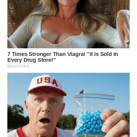
WN
INDRAMAYU
WN
KUNINGAN
WN
MAJALENGKA
WN
SUBANG
WN
SUKABUMI
WN
PURWAKARTA