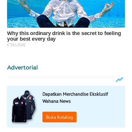
KARING
NEWS
JURNAL
MARITIM
HUMBANG
NEWS
Advertorial
GARONGGANG
NEWS
Dapatkan Merchandise Eksklusif
FISUELRI
Wahana News
ID
Buka Katalog
ENERGI
NEWS