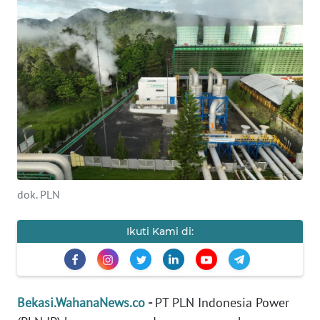
Informasi
INDEKS
BERITA
KONTAK
KAMI
INFO
IKLAN
dok. PLN
TENTANG
KAMI
Ikuti Kami di:
PEDOMAN
MEDIA
SIBER
Bekasi.WahanaNews.co
-
PT PLN Indonesia Power