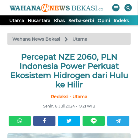
Utama
Nusantara
Khas
Serba-serbi
Opini
Indeks
WAHANA
Tutup
TV
Wahana News Bekasi
Utama
Percepat NZE 2060, PLN
UTAMA
Indonesia Power Perkuat
NUSANTARA
Ekosistem Hidrogen dari Hulu
ke Hilir
KHAS
Redaksi - Utama
Senin, 8 Juli 2024 - 19:21 WIB
SERBA-
SERBI
OPINI