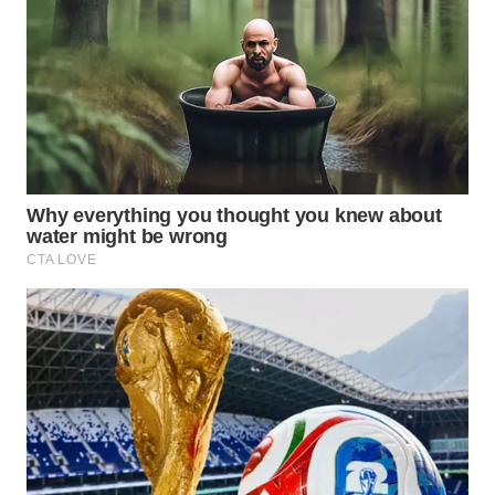
SURABAYA
WN
NATUNA
WN
BINTAN
WN
MANDALIKA
WN
LIKUPANG
WN
LABUANBAJO
WN
BORNEO