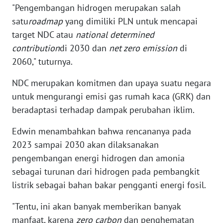
"Pengembangan hidrogen merupakan salah
satu
roadmap
yang dimiliki PLN untuk mencapai
WN
target NDC atau
national determined
NUSANTARA
contribution
di 2030 dan
net zero emission
di
2060," tuturnya.
WN
JOGJA
NDC merupakan komitmen dan upaya suatu negara
untuk mengurangi emisi gas rumah kaca (GRK) dan
WN
beradaptasi terhadap dampak perubahan iklim.
JATIM
Edwin menambahkan bahwa rencananya pada
WN
2023 sampai 2030 akan dilaksanakan
BALI
pengembangan energi hidrogen dan amonia
sebagai turunan dari hidrogen pada pembangkit
WN
KALBAR
listrik sebagai bahan bakar pengganti energi fosil.
"Tentu, ini akan banyak memberikan banyak
WN
manfaat, karena
zero carbon
dan penghematan
KALTENG