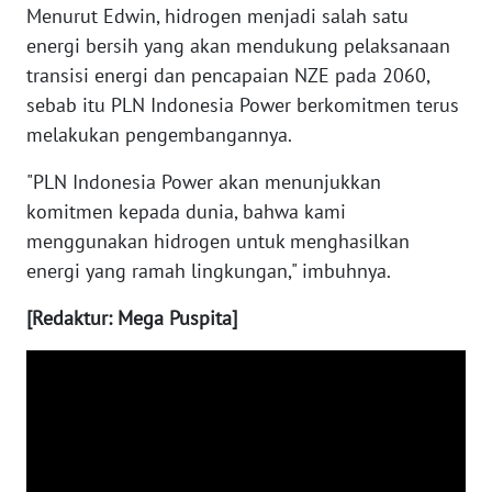
Menurut Edwin, hidrogen menjadi salah satu
energi bersih yang akan mendukung pelaksanaan
WN
MALUKU
transisi energi dan pencapaian NZE pada 2060,
sebab itu PLN Indonesia Power berkomitmen terus
WN
melakukan pengembangannya.
MALUT
"PLN Indonesia Power akan menunjukkan
komitmen kepada dunia, bahwa kami
WN
DAIRI
menggunakan hidrogen untuk menghasilkan
energi yang ramah lingkungan," imbuhnya.
WN
DANAU
[Redaktur: Mega Puspita]
TOBA
WN
NIAS
WN