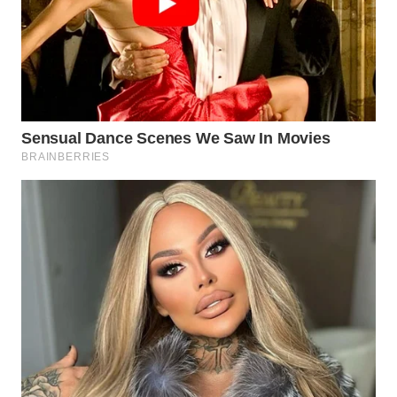
WN
SUMEDANG
WN
CIANJUR
WN
KEPULAUAN
SERIBU
WN
TANGERANG
WN
BINJAI
WN
CIREBON