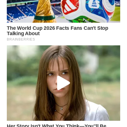
Wahana
Media
Group
WAHANA
NEWS
WAHANA
TANI
WAHANA
ADVOKAT
WAHANA
INFRASTRUKTUR
WAHANA