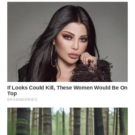
WN
PRIANGAN
TIMUR
WN
SEMARANG
WN
SOLO
WN
BOROBUDUR
WN
MADURA
WN