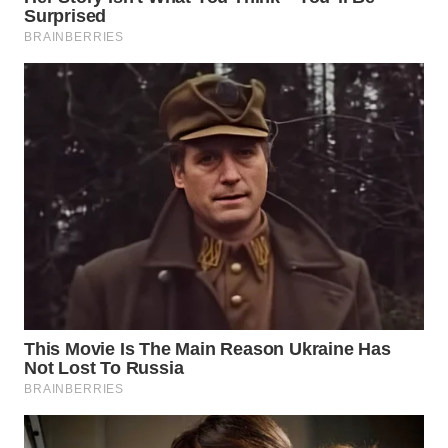
KONSUMEN
WAHANA
LISTRIK
WAHANA
TRAVEL
WAHANA
TV
WAHANANEWS
ID
WAHANANEWS
CO ID
WAHANANEWS
NET