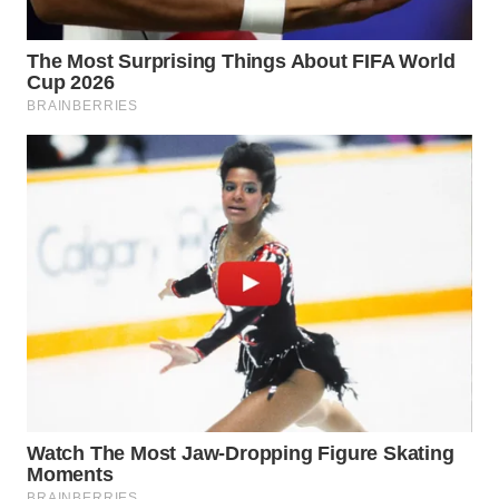
ID
MAWAKA
ID
MARTABAT
NET
PLN
WATCH
MKLI
LPKKI
LKKI
KOPEKLIN