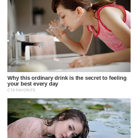
WAHANA
SPORT
WAHANA
UMKM
WAHANA
SELEB
WAHANA
PERSONA
WAHANA
OTOMOTIF
WAHANA
HEALTH