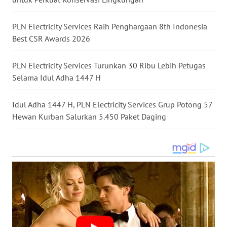
BEKASI
PLN Electricity Services Raih Penghargaan 8th Indonesia
WN
Best CSR Awards 2026
BOGOR
PLN Electricity Services Turunkan 30 Ribu Lebih Petugas
WN
Selama Idul Adha 1447 H
DEPOK
Idul Adha 1447 H, PLN Electricity Services Grup Potong 57
WN
Hewan Kurban Salurkan 5.450 Paket Daging
TAPANULI
UTARA
WN
SAMOSIR
WN
PADANG
LAWAS