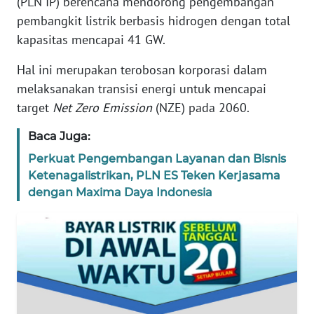
(PLN IP) berencana mendorong pengembangan
REDAKSI
pembangkit listrik berbasis hidrogen dengan total
kapasitas mencapai 41 GW.
KARIR
Hal ini merupakan terobosan korporasi dalam
melaksanakan transisi energi untuk mencapai
DISCLAIMER
target
Net Zero Emission
(NZE) pada 2060.
Wahana
Baca Juga:
News
Regional
Perkuat Pengembangan Layanan dan Bisnis
Ketenagalistrikan, PLN ES Teken Kerjasama
WN
dengan Maxima Daya Indonesia
SUMUT
WN
JAKARTA
WN
JABAR