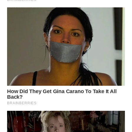
PORTAL
KONSUMEN
FORWAMKI
ALPERKLINAS
FORJASIDA
TAMBANG
NEWS
SITUNGIR
NEWS
SIDIKALANG