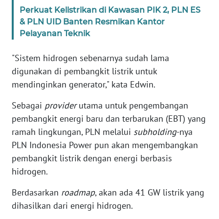
SULBAR
Perkuat Kelistrikan di Kawasan PIK 2, PLN ES
& PLN UID Banten Resmikan Kantor
WN
Pelayanan Teknik
BABEL
"Sistem hidrogen sebenarnya sudah lama
WN
digunakan di pembangkit listrik untuk
SUMBAR
mendinginkan generator," kata Edwin.
WN
Sebagai
provider
utama untuk pengembangan
SUMSEL
pembangkit energi baru dan terbarukan (EBT) yang
ramah lingkungan, PLN melalui
subholding
-nya
WN
PLN Indonesia Power pun akan mengembangkan
BENGKULU
pembangkit listrik dengan energi berbasis
hidrogen.
WN
LAMPUNG
Berdasarkan
roadmap
, akan ada 41 GW listrik yang
dihasilkan dari energi hidrogen.
WN
JATENG