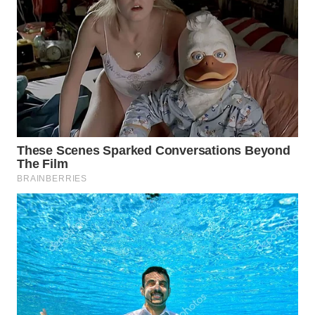
NEWS
SIBARAGAS
NEWS
METRO
SIANTAR
NEWS
METRO
MEDAN
NEWS
METRO
JAKARTA
NEWS
KRT
NEWS