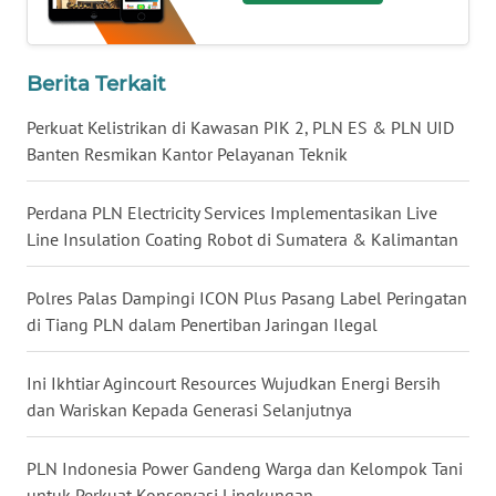
WN
TAPANULI
TENGAH
Berita Terkait
Perkuat Kelistrikan di Kawasan PIK 2, PLN ES & PLN UID
WN DELI
Banten Resmikan Kantor Pelayanan Teknik
SERDANG
Perdana PLN Electricity Services Implementasikan Live
WN
TEBING
Line Insulation Coating Robot di Sumatera & Kalimantan
TINGGI
Polres Palas Dampingi ICON Plus Pasang Label Peringatan
WN
di Tiang PLN dalam Penertiban Jaringan Ilegal
PAKPAK
Ini Ikhtiar Agincourt Resources Wujudkan Energi Bersih
WN
dan Wariskan Kepada Generasi Selanjutnya
KARAWANG
PLN Indonesia Power Gandeng Warga dan Kelompok Tani
WN
untuk Perkuat Konservasi Lingkungan