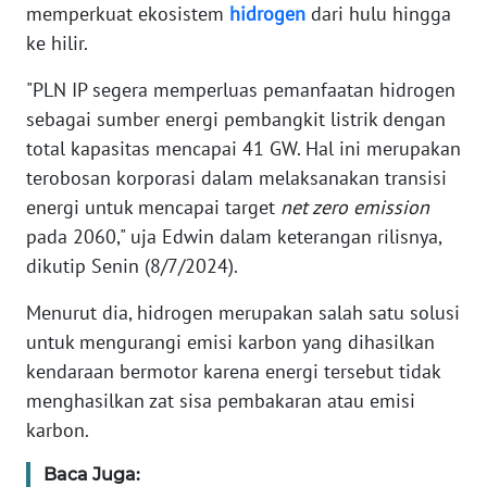
RIAU
memperkuat ekosistem
hidrogen
dari hulu hingga
ke hilir.
WN
SERAMBI
"PLN IP segera memperluas pemanfaatan hidrogen
sebagai sumber energi pembangkit listrik dengan
WN
total kapasitas mencapai 41 GW. Hal ini merupakan
JAMBI
terobosan korporasi dalam melaksanakan transisi
energi untuk mencapai target
net zero emission
WN
pada 2060," uja Edwin dalam keterangan rilisnya,
SULTRA
dikutip Senin (8/7/2024).
WN
Menurut dia, hidrogen merupakan salah satu solusi
NTB
untuk mengurangi emisi karbon yang dihasilkan
kendaraan bermotor karena energi tersebut tidak
WN
menghasilkan zat sisa pembakaran atau emisi
SULTENG
karbon.
WN
Baca Juga: