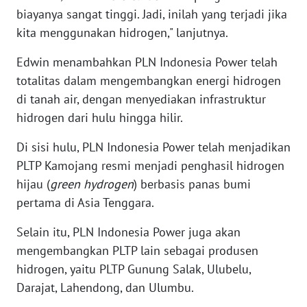
biayanya sangat tinggi. Jadi, inilah yang terjadi jika
kita menggunakan hidrogen," lanjutnya.
WN
KALTARA
Edwin menambahkan PLN Indonesia Power telah
totalitas dalam mengembangkan energi hidrogen
WN
KALSEL
di tanah air, dengan menyediakan infrastruktur
hidrogen dari hulu hingga hilir.
WN
Di sisi hulu, PLN Indonesia Power telah menjadikan
KALTIM
PLTP Kamojang resmi menjadi penghasil hidrogen
hijau (
green hydrogen
) berbasis panas bumi
WN
SULSEL
pertama di Asia Tenggara.
Selain itu, PLN Indonesia Power juga akan
WN
mengembangkan PLTP lain sebagai produsen
GORONTALO
hidrogen, yaitu PLTP Gunung Salak, Ulubelu,
WN
Darajat, Lahendong, dan Ulumbu.
SULUT