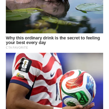
WAHANA
DESA
WISATA
LAPAK
WAHANA
Wahana
Network
KONSUMEN
LISTRIK
MASYARAKAT
KELISTRIKAN
WALINKI