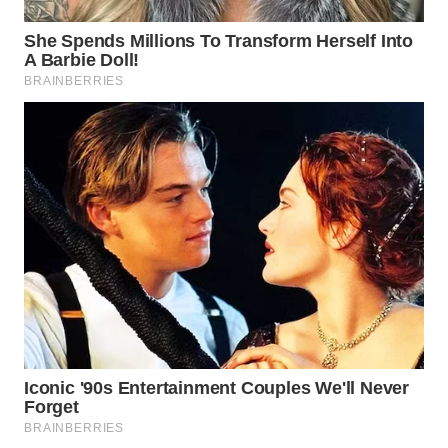
WN
INDRAMAYU
WN
KUNINGAN
WN
MAJALENGKA
WN
SUBANG
WN
SUKABUMI
WN
PURWAKARTA