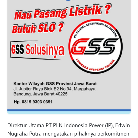
WN
BANTEN
WN
NTT
WN
KEPRI
WN
PAPUA
WN
PAPUA
BARAT
Direktur Utama PT PLN Indonesia Power (IP), Edwin
Nugraha Putra mengatakan pihaknya berkomitmen
WN