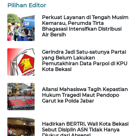
Pilihan Editor
CILEUNGSI
NEWS
Perkuat Layanan di Tengah Musim
Kemarau, Perumda Tirta
Bhagasasi Intensifkan Distribusi
BERKAT
Air Bersih
NEWS
Gerindra Jadi Satu-satunya Partai
BERAMPU
yang Belum Lakukan
NEWS
Pemutakhiran Data Parpol di KPU
Kota Bekasi
ANUGERAH
NEWS
Aliansi Mahasiswa Tagih Kepastian
Hukum Tragedi Maut Pendopo
AKHLAK
Garut ke Polda Jabar
ID
PERAPKI
Hadirkan BERTRI, Wali Kota Bekasi
NEWS
Sebut Disiplin ASN Tidak Hanya
Diukur dari Absensi