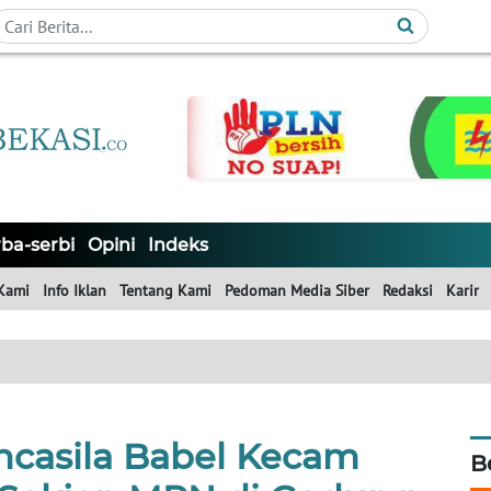
ba-serbi
Opini
Indeks
Kami
Info Iklan
Tentang Kami
Pedoman Media Siber
Redaksi
Karir
casila Babel Kecam
B