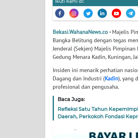
Ikuti Kami di:
WN
BANTEN
WN
Bekasi.WahanaNews.co
-
Majelis Pi
NTT
Bangka Belitung dengan tegas men
Jenderal (Sekjen) Majelis Pimpinan
WN
KEPRI
Gedung Menara Kadin, Kuningan, Ja
Insiden ini menarik perhatian nasio
WN
PAPUA
Dagang dan Industri (
Kadin
), yang
profesional dan pengusaha.
WN
Baca Juga:
PAPUA
BARAT
Refleksi Satu Tahun Kepemimpi
Daerah, Perkokoh Fondasi Kep
WN
RIAU