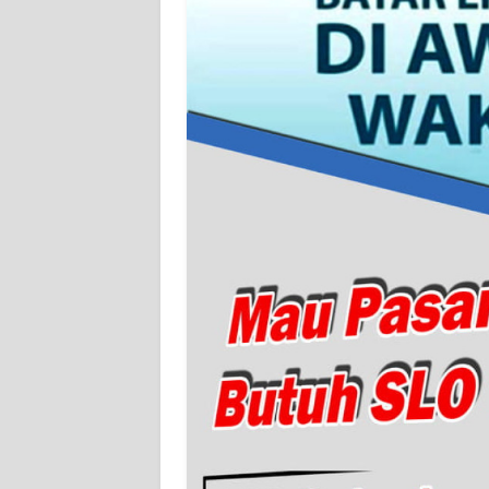
WN
SERAMBI
WN
JAMBI
WN
SULTRA
WN
NTB
WN
SULTENG
WN
SULBAR