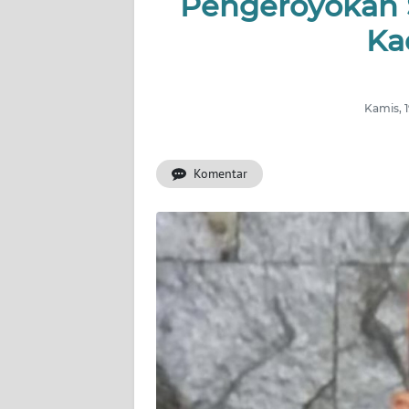
Pengeroyokan 
Ka
INDEKS
BERITA
KONTAK
Kamis, 
KAMI
Komentar
INFO
IKLAN
TENTANG
KAMI
PEDOMAN
MEDIA
SIBER
REDAKSI