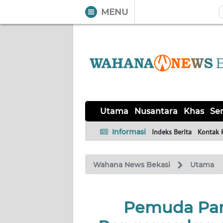
MENU
WAHANA
Tutup
TV
UTAMA
NUSANTARA
Utama
Nusantara
Khas
Ser
KHAS
Informasi
Indeks Berita
Kontak 
SERBA-
Wahana News Bekasi
Utama
SERBI
OPINI
Pemuda Pan
Informasi