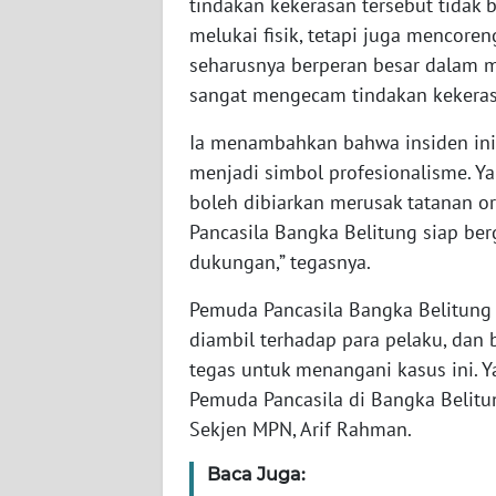
tindakan kekerasan tersebut tidak bi
WN
melukai fisik, tetapi juga mencoren
NUSANTARA
seharusnya berperan besar dalam 
sangat mengecam tindakan kekerasan
WN
JOGJA
Ia menambahkan bahwa insiden ini 
menjadi simbol profesionalisme. 
WN
boleh dibiarkan merusak tatanan or
JATIM
Pancasila Bangka Belitung siap be
dukungan,” tegasnya.
WN
BALI
Pemuda Pancasila Bangka Belitun
diambil terhadap para pelaku, dan
WN
tegas untuk menangani kasus ini.
KALBAR
Pemuda Pancasila di Bangka Belit
Sekjen MPN, Arif Rahman.
WN
KALTENG
Baca Juga: