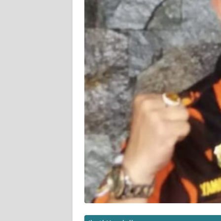
KARIR
DISCLAIMER
Wahana
News
Regional
WN
SUMUT
WN
JAKARTA
WN
JABAR