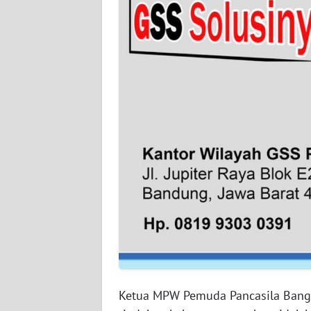
WN
BABEL
WN
SUMBAR
WN
SUMSEL
WN
BENGKULU
WN
LAMPUNG
WN
JATENG
Ketua MPW Pemuda Pancasila Bangk