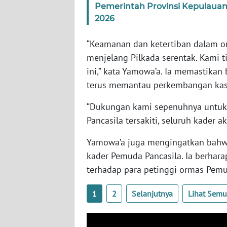
Pemerintah Provinsi Kepulauan
WN
KALTARA
2026
“Keamanan dan ketertiban dalam org
WN
KALSEL
menjelang Pilkada serentak. Kami 
ini,” kata Yamowa’a. Ia memastika
WN
terus memantau perkembangan kasus 
KALTIM
“Dukungan kami sepenuhnya untuk 
Pancasila tersakiti, seluruh kader
WN
SULSEL
Yamowa’a juga mengingatkan bahwa 
kader Pemuda Pancasila. Ia berharap
WN
GORONTALO
terhadap para petinggi ormas Pemu
1
2
Selanjutnya
Lihat Sem
WN
SULUT