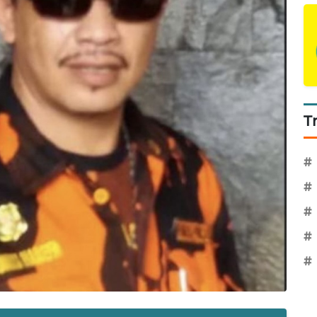
T
#
#
#
#
#