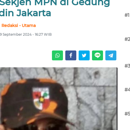
Sekjen MPN di Gedung
din Jakarta
#1
Redaksi - Utama
19 September 2024 - 16:27 WIB
#
#
#
#