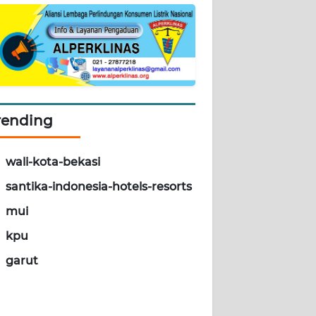
rending
wali-kota-bekasi
santika-indonesia-hotels-resorts
mui
kpu
garut