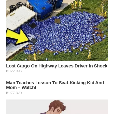
SURABAYA
WN
NATUNA
WN
BINTAN
WN
MANDALIKA
WN
LIKUPANG
WN
LABUANBAJO
WN
BORNEO