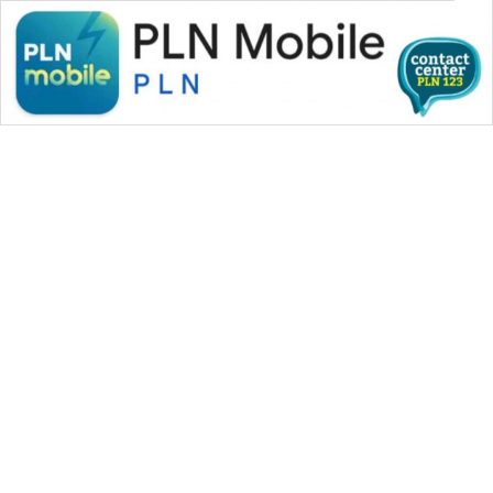
WAHANA MEDIA GROUP
|
|
|
WAHANA NEWS co
WAHANA TANI
WAHANA ADVOKAT
|
|
WAHANA INFRASTRUKTUR
WAHANA KONSUMEN
|
|
|
WAHANA LISTRIK
WAHANA TRAVEL
WAHANA TV
|
|
|
WAHANANEWS id
WAHANANEWS CO ID
WAHANANEWS NET