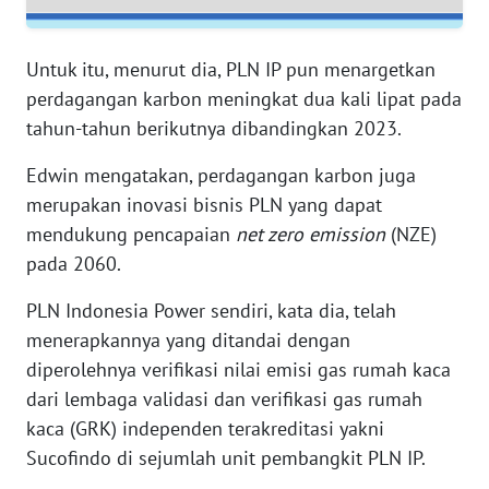
RIAU
WN
Untuk itu, menurut dia, PLN IP pun menargetkan
SERAMBI
perdagangan karbon meningkat dua kali lipat pada
tahun-tahun berikutnya dibandingkan 2023.
WN
JAMBI
Edwin mengatakan, perdagangan karbon juga
merupakan inovasi bisnis PLN yang dapat
WN
mendukung pencapaian
net zero emission
(NZE)
SULTRA
pada 2060.
WN
PLN Indonesia Power sendiri, kata dia, telah
NTB
menerapkannya yang ditandai dengan
diperolehnya verifikasi nilai emisi gas rumah kaca
WN
dari lembaga validasi dan verifikasi gas rumah
SULTENG
kaca (GRK) independen terakreditasi yakni
Sucofindo di sejumlah unit pembangkit PLN IP.
WN