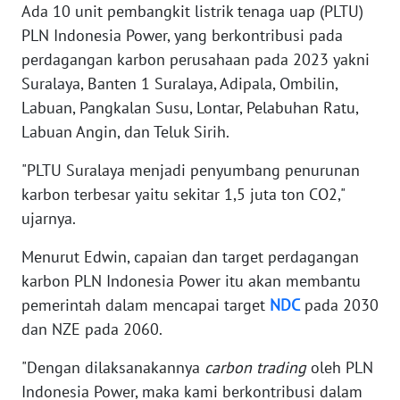
Ada 10 unit pembangkit listrik tenaga uap (PLTU)
PLN Indonesia Power, yang berkontribusi pada
WN
perdagangan karbon perusahaan pada 2023 yakni
NUSANTARA
Suralaya, Banten 1 Suralaya, Adipala, Ombilin,
Labuan, Pangkalan Susu, Lontar, Pelabuhan Ratu,
WN
Labuan Angin, dan Teluk Sirih.
JOGJA
"PLTU Suralaya menjadi penyumbang penurunan
WN
karbon terbesar yaitu sekitar 1,5 juta ton CO2,"
JATIM
ujarnya.
WN
Menurut Edwin, capaian dan target perdagangan
BALI
karbon PLN Indonesia Power itu akan membantu
pemerintah dalam mencapai target
NDC
pada 2030
WN
dan NZE pada 2060.
KALBAR
"Dengan dilaksanakannya
carbon trading
oleh PLN
WN
Indonesia Power, maka kami berkontribusi dalam
KALTENG