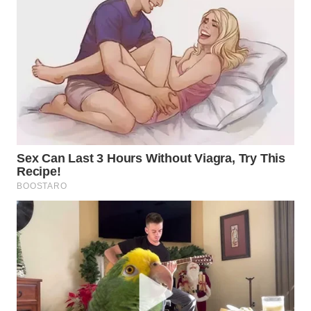
Wahana
Media
Group
WAHANA
NEWS
WAHANA
TANI
WAHANA
ADVOKAT
WAHANA
INFRASTRUKTUR
WAHANA