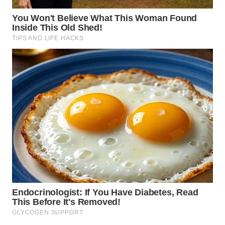
WN
SUMEDANG
WN
CIANJUR
WN
KEPULAUAN
SERIBU
WN
TANGERANG
WN
BINJAI
WN
CIREBON