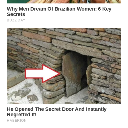
WAHANA
SPORT
WAHANA
UMKM
WAHANA
SELEB
WAHANA
PERSONA
WAHANA
OTOMOTIF
WAHANA
HEALTH