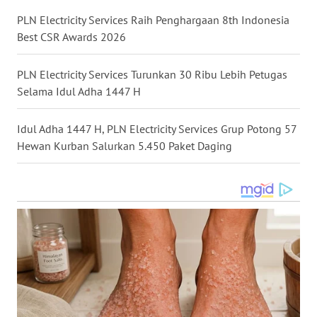
WN
PLN Electricity Services Raih Penghargaan 8th Indonesia
TAPANULI
Best CSR Awards 2026
TENGAH
PLN Electricity Services Turunkan 30 Ribu Lebih Petugas
WN DELI
Selama Idul Adha 1447 H
SERDANG
Idul Adha 1447 H, PLN Electricity Services Grup Potong 57
WN
Hewan Kurban Salurkan 5.450 Paket Daging
TEBING
TINGGI
WN
PAKPAK
WN
KARAWANG
WN