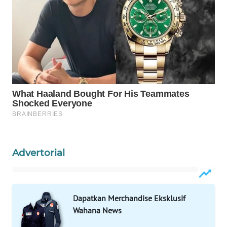
ID
MAWAKA
ID
MARTABAT
NET
PLN
WATCH
MKLI
Advertorial
LPKKI
LKKI
Dapatkan Merchandise Eksklusif
Wahana News
KOPEKLIN