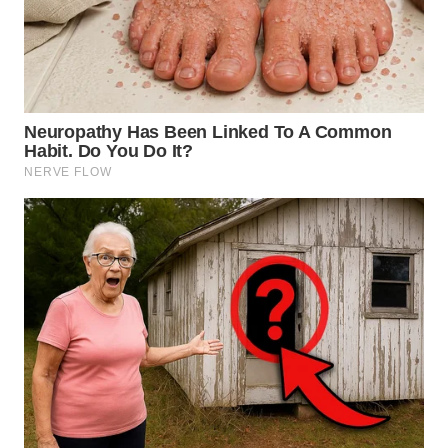
BEKASI
WN
BOGOR
WN
DEPOK
WN
TAPANULI
UTARA
WN
SAMOSIR
WN
PADANG
LAWAS