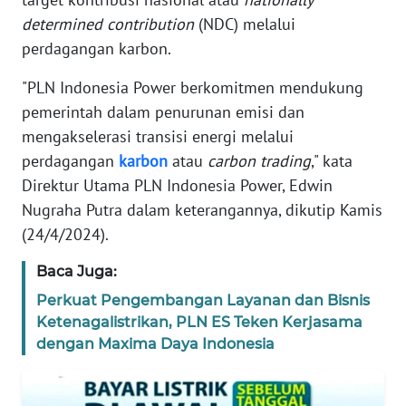
REDAKSI
determined contribution
(NDC) melalui
perdagangan karbon.
KARIR
"PLN Indonesia Power berkomitmen mendukung
pemerintah dalam penurunan emisi dan
DISCLAIMER
mengakselerasi transisi energi melalui
perdagangan
karbon
atau
carbon trading
," kata
Wahana
News
Direktur Utama PLN Indonesia Power, Edwin
Regional
Nugraha Putra dalam keterangannya, dikutip Kamis
(24/4/2024).
WN
SUMUT
Baca Juga:
Perkuat Pengembangan Layanan dan Bisnis
WN
Ketenagalistrikan, PLN ES Teken Kerjasama
JAKARTA
dengan Maxima Daya Indonesia
WN
JABAR