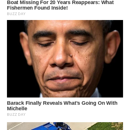
WN
PRIANGAN
TIMUR
WN
SEMARANG
WN
SOLO
WN
BOROBUDUR
WN
MADURA
WN