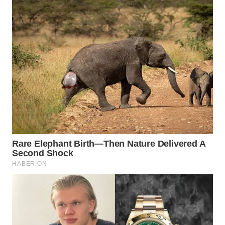
WAHANA
DESA
WISATA
LAPAK
WAHANA
Wahana
Network
KONSUMEN
LISTRIK
MASYARAKAT
KELISTRIKAN
WALINKI