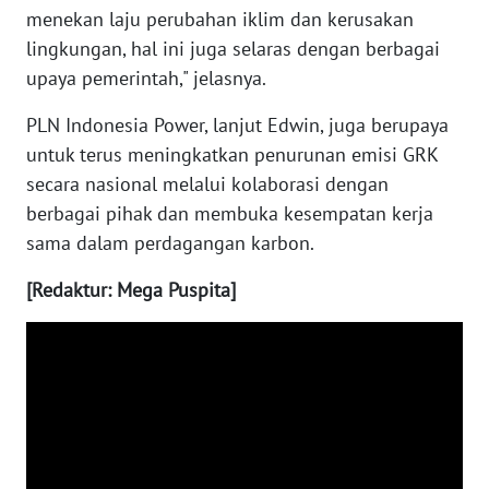
menekan laju perubahan iklim dan kerusakan
lingkungan, hal ini juga selaras dengan berbagai
WN
KALTARA
upaya pemerintah," jelasnya.
PLN Indonesia Power, lanjut Edwin, juga berupaya
WN
untuk terus meningkatkan penurunan emisi GRK
KALSEL
secara nasional melalui kolaborasi dengan
berbagai pihak dan membuka kesempatan kerja
WN
KALTIM
sama dalam perdagangan karbon.
[Redaktur: Mega Puspita]
WN
SULSEL
WN
GORONTALO
WN
SULUT