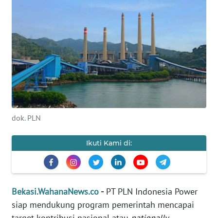
Informasi
INDEKS
BERITA
KONTAK
KAMI
INFO
dok. PLN
IKLAN
Ikuti Kami di:
TENTANG
KAMI
PEDOMAN
Bekasi.WahanaNews.co
-
PT PLN Indonesia Power
MEDIA
SIBER
siap mendukung program pemerintah mencapai
target kontribusi nasional atau
nationally