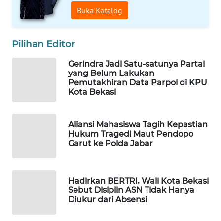
Buka Katalog
PORTAL
KONSUMEN
Pilihan Editor
FORWAMKI
Gerindra Jadi Satu-satunya Partai
yang Belum Lakukan
Pemutakhiran Data Parpol di KPU
ALPERKLINAS
Kota Bekasi
FORJASIDA
Aliansi Mahasiswa Tagih Kepastian
Hukum Tragedi Maut Pendopo
TAMBANG
Garut ke Polda Jabar
NEWS
SITUNGIR
Hadirkan BERTRI, Wali Kota Bekasi
NEWS
Sebut Disiplin ASN Tidak Hanya
Diukur dari Absensi
SIDIKALANG