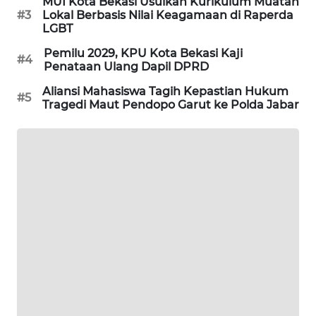
MUI Kota Bekasi Usulkan Kurikulum Muatan
#3
Lokal Berbasis Nilai Keagamaan di Raperda
CILEUNGSI
LGBT
NEWS
Pemilu 2029, KPU Kota Bekasi Kaji
#4
Penataan Ulang Dapil DPRD
BERKAT
Aliansi Mahasiswa Tagih Kepastian Hukum
NEWS
#5
Tragedi Maut Pendopo Garut ke Polda Jabar
BERAMPU
NEWS
ANUGERAH
NEWS
AKHLAK
ID
PERAPKI
NEWS