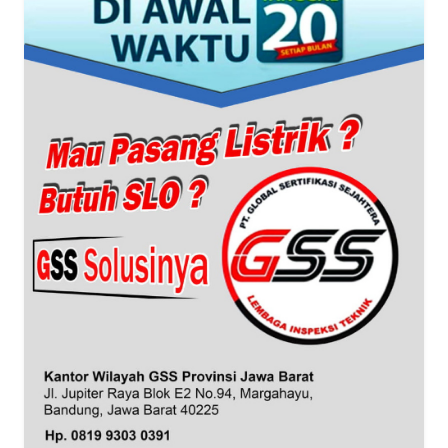
WN
BANTEN
WN
NTT
WN
KEPRI
WN
PAPUA
WN
PAPUA
BARAT
WN