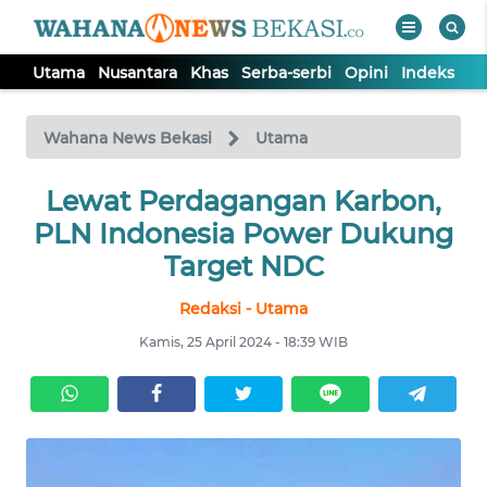
Utama
Nusantara
Khas
Serba-serbi
Opini
Indeks
WAHANA
Tutup
TV
Wahana News Bekasi
Utama
Lewat Perdagangan Karbon,
UTAMA
PLN Indonesia Power Dukung
NUSANTARA
Target NDC
Redaksi - Utama
KHAS
Kamis, 25 April 2024 - 18:39 WIB
SERBA-
SERBI
OPINI