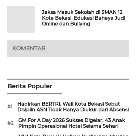
KARING
Jaksa Masuk Sekolah di SMAN 12
NEWS
Kota Bekasi, Edukasi Bahaya Judi
Online dan Bullying
JURNAL
MARITIM
KOMENTAR
HUMBANG
NEWS
GARONGGANG
Berita Populer
NEWS
FISUELRI
Hadirkan BERTRI, Wali Kota Bekasi Sebut
#1
ID
Disiplin ASN Tidak Hanya Diukur dari Absensi
GM For A Day 2026 Sukses Digelar, 43 Anak
#2
ENERGI
Pimpin Operasional Hotel Selama Sehari
NEWS