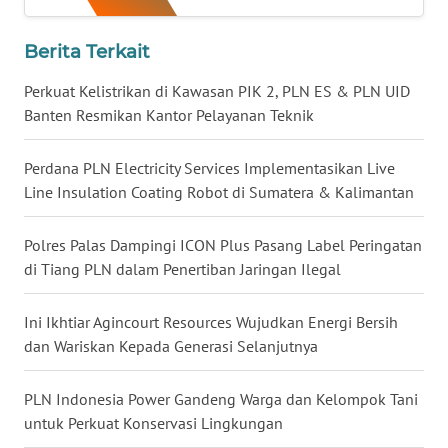
LANGKAT
Berita Terkait
WN
TAPANULI
Perkuat Kelistrikan di Kawasan PIK 2, PLN ES & PLN UID
SELATAN
Banten Resmikan Kantor Pelayanan Teknik
WN
Perdana PLN Electricity Services Implementasikan Live
TANJUNG
Line Insulation Coating Robot di Sumatera & Kalimantan
LESUNG
Polres Palas Dampingi ICON Plus Pasang Label Peringatan
WN
di Tiang PLN dalam Penertiban Jaringan Ilegal
KARO
Ini Ikhtiar Agincourt Resources Wujudkan Energi Bersih
WN
dan Wariskan Kepada Generasi Selanjutnya
SIMALUNGUN
PLN Indonesia Power Gandeng Warga dan Kelompok Tani
WN
LABUHANBATU
untuk Perkuat Konservasi Lingkungan