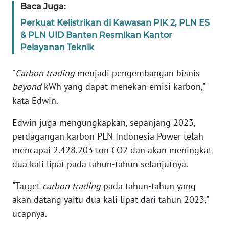
SULBAR
Baca Juga:
Perkuat Kelistrikan di Kawasan PIK 2, PLN ES
WN
& PLN UID Banten Resmikan Kantor
BABEL
Pelayanan Teknik
WN
"
Carbon trading
menjadi pengembangan bisnis
SUMBAR
beyond
kWh yang dapat menekan emisi karbon,"
kata Edwin.
WN
SUMSEL
Edwin juga mengungkapkan, sepanjang 2023,
perdagangan karbon PLN Indonesia Power telah
WN
mencapai 2.428.203 ton CO2 dan akan meningkat
BENGKULU
dua kali lipat pada tahun-tahun selanjutnya.
WN
"Target
carbon trading
pada tahun-tahun yang
LAMPUNG
akan datang yaitu dua kali lipat dari tahun 2023,"
ucapnya.
WN
JATENG