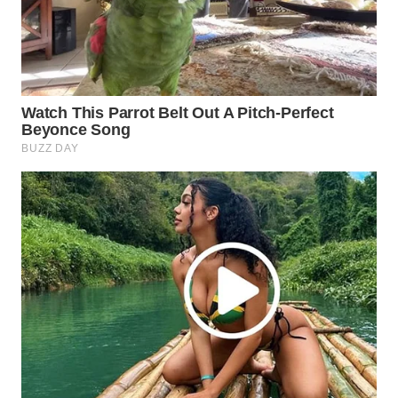
KONSUMEN
WAHANA
LISTRIK
WAHANA
TRAVEL
WAHANA
TV
WAHANANEWS
ID
WAHANANEWS
CO ID
WAHANANEWS
NET