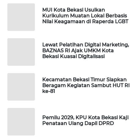
NEWS
MUI Kota Bekasi Usulkan
Kurikulum Muatan Lokal Berbasis
SIBARAGAS
Nilai Keagamaan di Raperda LGBT
NEWS
METRO
Lewat Pelatihan Digital Marketing,
SIANTAR
BAZNAS RI Ajak UMKM Kota
NEWS
Bekasi Kuasai Digitalisasi
METRO
MEDAN
Kecamatan Bekasi Timur Siapkan
NEWS
Beragam Kegiatan Sambut HUT RI
ke-81
METRO
JAKARTA
NEWS
Pemilu 2029, KPU Kota Bekasi Kaji
Penataan Ulang Dapil DPRD
KRT
NEWS