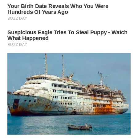
WN
INDRAMAYU
WN
KUNINGAN
WN
MAJALENGKA
WN
SUBANG
WN
SUKABUMI
WN
PURWAKARTA