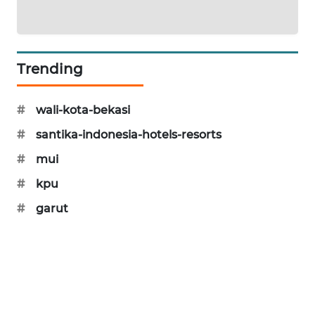
SONYA
ASA
NEWS
Trending
#
wali-kota-bekasi
#
santika-indonesia-hotels-resorts
#
mui
#
kpu
#
garut