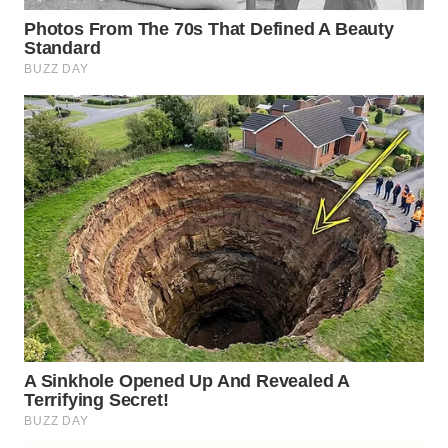
BEKASI
WN
BOGOR
WN
DEPOK
WN
TAPANULI
UTARA
WN
SAMOSIR
WN
PADANG
LAWAS