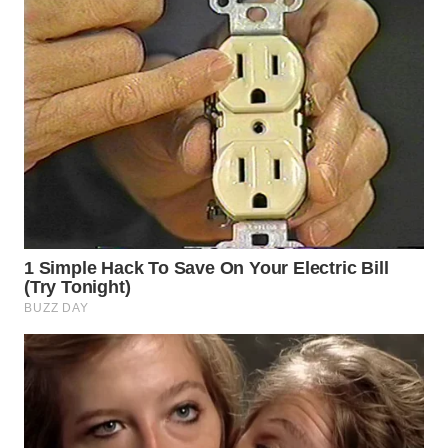
WN
INDRAMAYU
WN
KUNINGAN
WN
MAJALENGKA
WN
SUBANG
WN
SUKABUMI
WN
PURWAKARTA