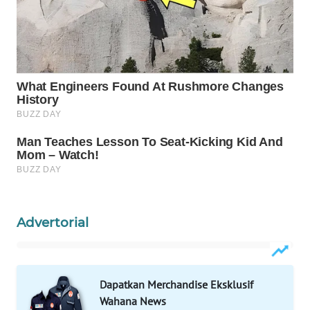
Wahana
Media
Group
WAHANA
NEWS
WAHANA
TANI
WAHANA
ADVOKAT
Advertorial
WAHANA
INFRASTRUKTUR
Dapatkan Merchandise Eksklusif
WAHANA
Wahana News