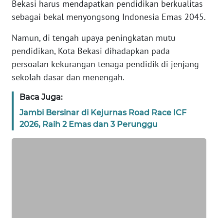
Bekasi harus mendapatkan pendidikan berkualitas
REDAKSI
sebagai bekal menyongsong Indonesia Emas 2045.
KARIR
Namun, di tengah upaya peningkatan mutu
pendidikan, Kota Bekasi dihadapkan pada
DISCLAIMER
persoalan kekurangan tenaga pendidik di jenjang
sekolah dasar dan menengah.
Wahana
News
Baca Juga:
Regional
Jambi Bersinar di Kejurnas Road Race ICF
2026, Raih 2 Emas dan 3 Perunggu
WN
SUMUT
WN
JAKARTA
WN
JABAR