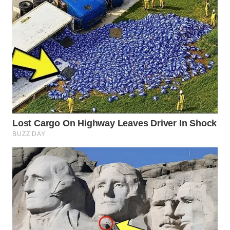
SURABAYA
WN
NATUNA
WN
BINTAN
WN
MANDALIKA
WN
LIKUPANG
WN
LABUANBAJO
WN
BORNEO