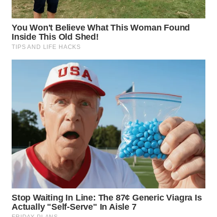
LANGKAT
WN
TAPANULI
SELATAN
WN
TANJUNG
LESUNG
WN
KARO
WN
SIMALUNGUN
WN
LABUHANBATU