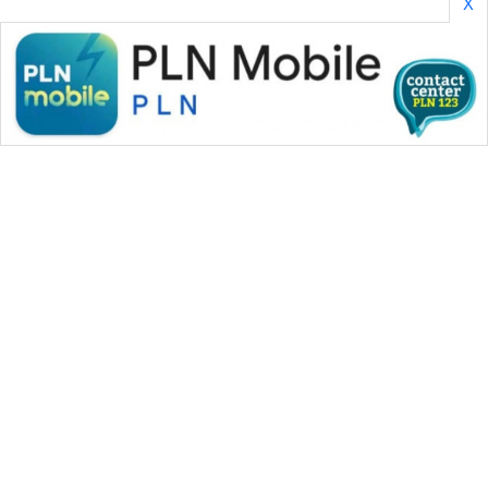
X
WAHANA MEDIA GROUP
|
|
|
WAHANA NEWS co
WAHANA TANI
WAHANA ADVOKAT
|
|
WAHANA INFRASTRUKTUR
WAHANA KONSUMEN
|
|
|
WAHANA LISTRIK
WAHANA TRAVEL
WAHANA TV