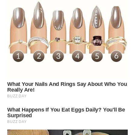
WN
SUMEDANG
WN
CIANJUR
WN
KEPULAUAN
SERIBU
WN
TANGERANG
WN
BINJAI
WN
CIREBON