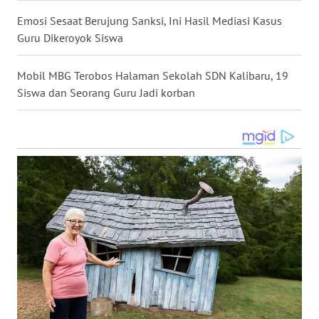
Emosi Sesaat Berujung Sanksi, Ini Hasil Mediasi Kasus
WN
Guru Dikeroyok Siswa
MALUKU
Mobil MBG Terobos Halaman Sekolah SDN Kalibaru, 19
WN
Siswa dan Seorang Guru Jadi korban
MALUT
WN
DAIRI
WN
DANAU
TOBA
WN
NIAS
WN