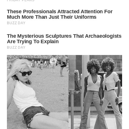
WN
TAPANULI
TENGAH
WN DELI
SERDANG
WN
TEBING
TINGGI
WN
PAKPAK
WN
KARAWANG
WN