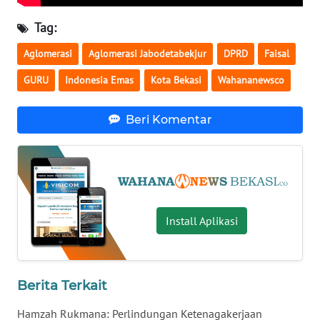
Tag:
WN
NUSANTARA
Aglomerasi
Aglomerasi Jabodetabekjur
DPRD
Faisal
GURU
Indonesia Emas
Kota Bekasi
Wahananewsco
WN
JOGJA
Beri Komentar
WN
JATIM
WN
BALI
Install Aplikasi
WN
KALBAR
Berita Terkait
WN
Hamzah Rukmana: Perlindungan Ketenagakerjaan
KALTENG