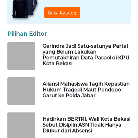
KONSUMEN
Buka Katalog
WAHANA
LISTRIK
Pilihan Editor
WAHANA
Gerindra Jadi Satu-satunya Partai
TRAVEL
yang Belum Lakukan
Pemutakhiran Data Parpol di KPU
WAHANA
Kota Bekasi
TV
Aliansi Mahasiswa Tagih Kepastian
WAHANANEWS
Hukum Tragedi Maut Pendopo
ID
Garut ke Polda Jabar
WAHANANEWS
CO ID
Hadirkan BERTRI, Wali Kota Bekasi
Sebut Disiplin ASN Tidak Hanya
Diukur dari Absensi
WAHANANEWS
NET