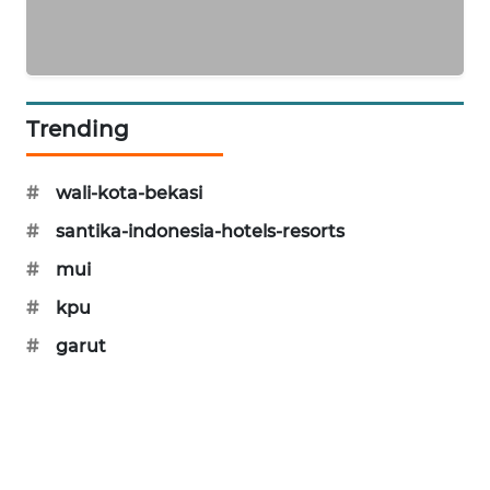
PORTAL
KONSUMEN
Trending
FORWAMKI
ALPERKLINAS
#
wali-kota-bekasi
#
santika-indonesia-hotels-resorts
FORJASIDA
#
mui
TAMBANG
#
kpu
NEWS
#
garut
SITUNGIR
NEWS
SIDIKALANG