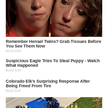
WN
PRIANGAN
TIMUR
WN
SEMARANG
WN
SOLO
WN
BOROBUDUR
WN
MADURA
WN