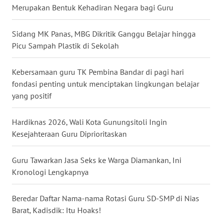
Merupakan Bentuk Kehadiran Negara bagi Guru
WN
Sidang MK Panas, MBG Dikritik Ganggu Belajar hingga
KALTARA
Picu Sampah Plastik di Sekolah
WN
KALSEL
Kebersamaan guru TK Pembina Bandar di pagi hari
fondasi penting untuk menciptakan lingkungan belajar
yang positif
WN
KALTIM
Hardiknas 2026, Wali Kota Gunungsitoli Ingin
WN
Kesejahteraan Guru Diprioritaskan
SULSEL
Guru Tawarkan Jasa Seks ke Warga Diamankan, Ini
WN
Kronologi Lengkapnya
GORONTALO
Beredar Daftar Nama-nama Rotasi Guru SD-SMP di Nias
WN
Barat, Kadisdik: Itu Hoaks!
SULUT