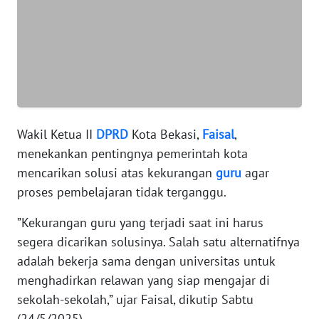
WN
BANTEN
WN
NTT
Wakil Ketua II
DPRD
Kota Bekasi,
Faisal
,
WN
KEPRI
menekankan pentingnya pemerintah kota
mencarikan solusi atas kekurangan
guru
agar
WN
proses pembelajaran tidak terganggu.
PAPUA
”Kekurangan guru yang terjadi saat ini harus
segera dicarikan solusinya. Salah satu alternatifnya
WN
PAPUA
adalah bekerja sama dengan universitas untuk
BARAT
menghadirkan relawan yang siap mengajar di
sekolah-sekolah,” ujar Faisal, dikutip Sabtu
WN
(24/5/2025).