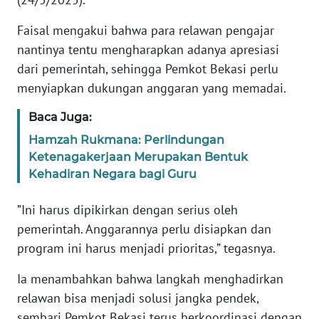
RIAU
Faisal mengakui bahwa para relawan pengajar
WN
nantinya tentu mengharapkan adanya apresiasi
SERAMBI
dari pemerintah, sehingga Pemkot Bekasi perlu
menyiapkan dukungan anggaran yang memadai.
WN
JAMBI
Baca Juga:
Hamzah Rukmana: Perlindungan
WN
Ketenagakerjaan Merupakan Bentuk
SULTRA
Kehadiran Negara bagi Guru
WN
”Ini harus dipikirkan dengan serius oleh
NTB
pemerintah. Anggarannya perlu disiapkan dan
program ini harus menjadi prioritas,” tegasnya.
WN
SULTENG
Ia menambahkan bahwa langkah menghadirkan
relawan bisa menjadi solusi jangka pendek,
WN
sembari Pemkot Bekasi terus berkoordinasi dengan