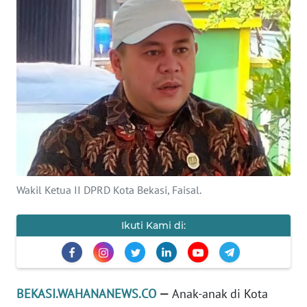
Informasi
INDEKS
BERITA
KONTAK
KAMI
INFO
IKLAN
Wakil Ketua II DPRD Kota Bekasi, Faisal.
TENTANG
KAMI
Ikuti Kami di:
PEDOMAN
MEDIA
SIBER
BEKASI.WAHANANEWS.CO
—
Anak-anak di Kota