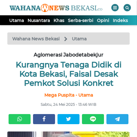
Utama
Nusantara
Khas
Serba-serbi
Opini
Indeks
WAHANA
Tutup
TV
Wahana News Bekasi
Utama
Aglomerasi Jabodetabekjur
UTAMA
Kurangnya Tenaga Didik di
NUSANTARA
Kota Bekasi, Faisal Desak
Pemkot Solusi Konkret
KHAS
Mega Puspita - Utama
Sabtu, 24 Mei 2025 - 13:46 WIB
SERBA-
SERBI
OPINI