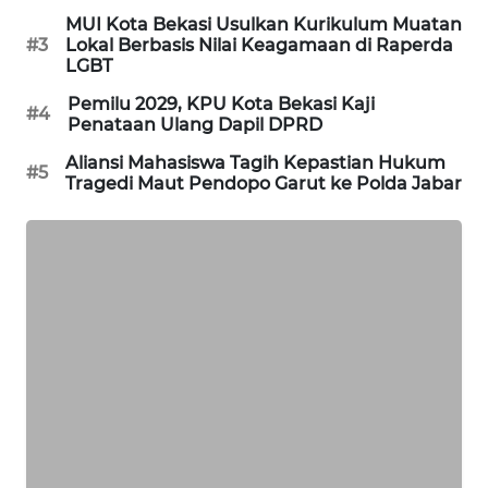
ID
MUI Kota Bekasi Usulkan Kurikulum Muatan
#3
Lokal Berbasis Nilai Keagamaan di Raperda
LGBT
MAWAKA
ID
Pemilu 2029, KPU Kota Bekasi Kaji
#4
Penataan Ulang Dapil DPRD
MARTABAT
Aliansi Mahasiswa Tagih Kepastian Hukum
NET
#5
Tragedi Maut Pendopo Garut ke Polda Jabar
PLN
WATCH
MKLI
LPKKI
LKKI
KOPEKLIN