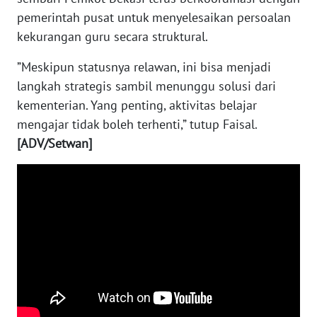
SULBAR
pemerintah pusat untuk menyelesaikan persoalan
kekurangan guru secara struktural.
WN
BABEL
”Meskipun statusnya relawan, ini bisa menjadi
langkah strategis sambil menunggu solusi dari
WN
kementerian. Yang penting, aktivitas belajar
SUMBAR
mengajar tidak boleh terhenti,” tutup Faisal.
[ADV/Setwan]
WN
SUMSEL
WN
BENGKULU
WN
LAMPUNG
WN
JATENG