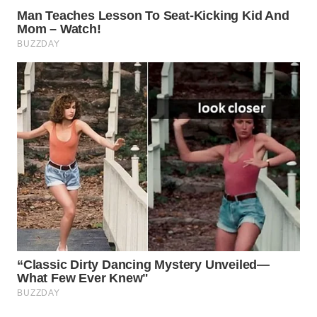
SURABAYA
WN
NATUNA
WN
BINTAN
WN
MANDALIKA
WN
LIKUPANG
WN
LABUANBAJO
WN
BORNEO