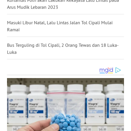
Korlantas Polri akan Lakukan Rekayasa Lalu Lintas pada
Arus Mudik Lebaran 2023
WN
KALTARA
Masuki Libur Natal, Lalu Lintas Jalan Tol Cipali Mulai
Ramai
WN
KALSEL
Bus Terguling di Tol Cipali, 2 Orang Tewas dan 18 Luka-
Luka
WN
KALTIM
WN
SULSEL
WN
GORONTALO
WN
SULUT