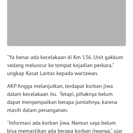
WN
BANTEN
WN
NTT
WN
"Ya benar ada kecelakaan di Km 136. Unit gakkum
KEPRI
sedang meluncur ke tempat kejadian perkara,"
ungkap Kasat Lantas kepada wartawan.
WN
PAPUA
AKP Angga melanjutkan, terdapat korban jiwa
dalam kecelakaan itu. Tetapi, pihaknya belum
WN
dapat menyampaikan berapa jumlahnya, karena
PAPUA
masih dalam penanganan.
BARAT
"Informasi ada korban jiwa. Namun saya belum
WN
bisa memastikan ada berapa korban jiwanya," ujar