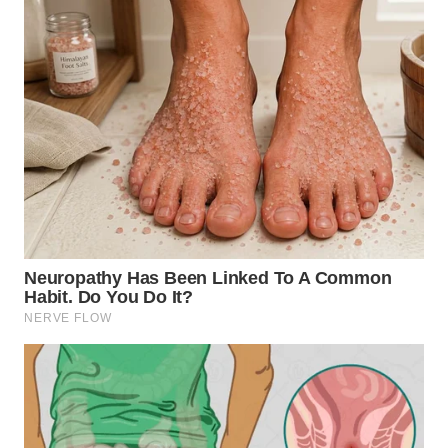
WN
TAPANULI
TENGAH
WN DELI
SERDANG
WN
TEBING
TINGGI
WN
PAKPAK
WN
KARAWANG
WN