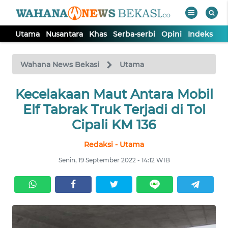
Utama
Nusantara
Khas
Serba-serbi
Opini
Indeks
WAHANA
Tutup
TV
Wahana News Bekasi
Utama
Kecelakaan Maut Antara Mobil
UTAMA
Elf Tabrak Truk Terjadi di Tol
NUSANTARA
Cipali KM 136
Redaksi - Utama
KHAS
Senin, 19 September 2022 - 14:12 WIB
SERBA-
SERBI
OPINI