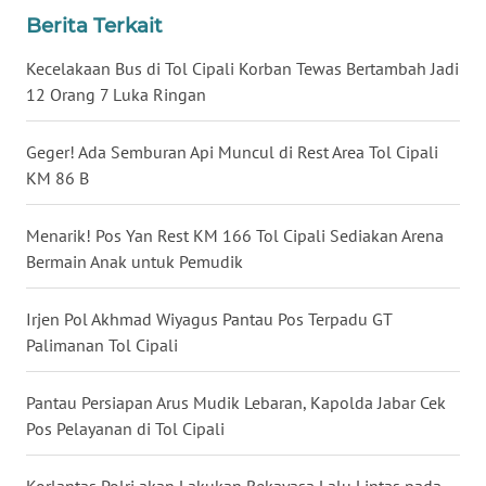
Berita Terkait
WN
Kecelakaan Bus di Tol Cipali Korban Tewas Bertambah Jadi
NUSANTARA
12 Orang 7 Luka Ringan
WN
Geger! Ada Semburan Api Muncul di Rest Area Tol Cipali
JOGJA
KM 86 B
WN
Menarik! Pos Yan Rest KM 166 Tol Cipali Sediakan Arena
JATIM
Bermain Anak untuk Pemudik
WN
Irjen Pol Akhmad Wiyagus Pantau Pos Terpadu GT
BALI
Palimanan Tol Cipali
WN
KALBAR
Pantau Persiapan Arus Mudik Lebaran, Kapolda Jabar Cek
Pos Pelayanan di Tol Cipali
WN
KALTENG