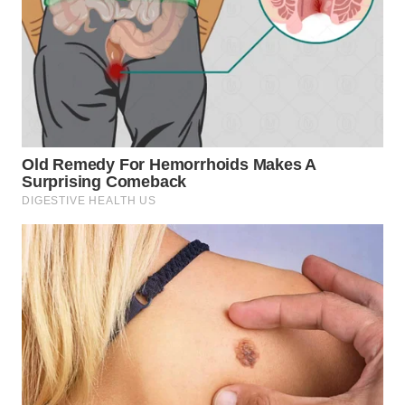
BEKASI
WN
BOGOR
WN
DEPOK
WN
TAPANULI
UTARA
WN
SAMOSIR
WN
PADANG
LAWAS