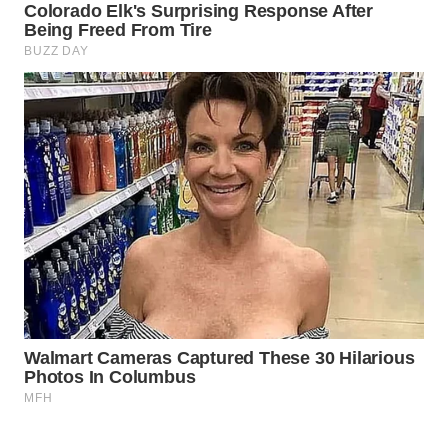
Wahana
Media
Group
WAHANA
NEWS
WAHANA
TANI
WAHANA
ADVOKAT
WAHANA
INFRASTRUKTUR
WAHANA