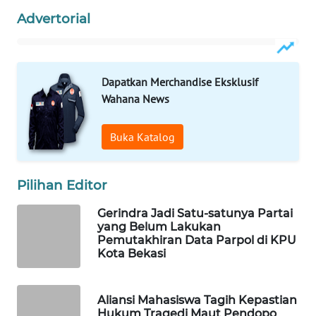
KONSUMEN
Advertorial
WAHANA
LISTRIK
Dapatkan Merchandise Eksklusif
WAHANA
Wahana News
TRAVEL
Buka Katalog
WAHANA
TV
Pilihan Editor
WAHANANEWS
ID
Gerindra Jadi Satu-satunya Partai
yang Belum Lakukan
Pemutakhiran Data Parpol di KPU
WAHANANEWS
Kota Bekasi
CO ID
WAHANANEWS
Aliansi Mahasiswa Tagih Kepastian
Hukum Tragedi Maut Pendopo
NET