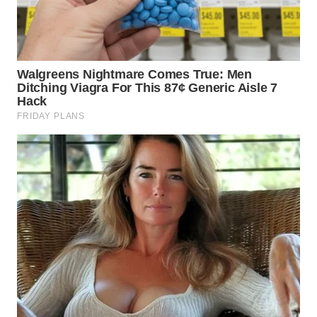
WN
MALUKU
WN
MALUT
WN
DAIRI
WN
DANAU
TOBA
WN
NIAS
WN