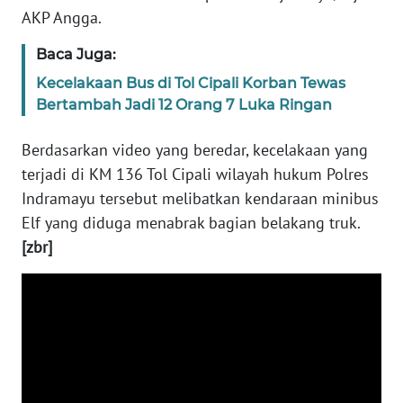
RIAU
AKP Angga.
WN
Baca Juga:
SERAMBI
Kecelakaan Bus di Tol Cipali Korban Tewas
Bertambah Jadi 12 Orang 7 Luka Ringan
WN
JAMBI
Berdasarkan video yang beredar, kecelakaan yang
terjadi di KM 136 Tol Cipali wilayah hukum Polres
WN
Indramayu tersebut melibatkan kendaraan minibus
SULTRA
Elf yang diduga menabrak bagian belakang truk.
[zbr]
WN
NTB
WN
SULTENG
WN