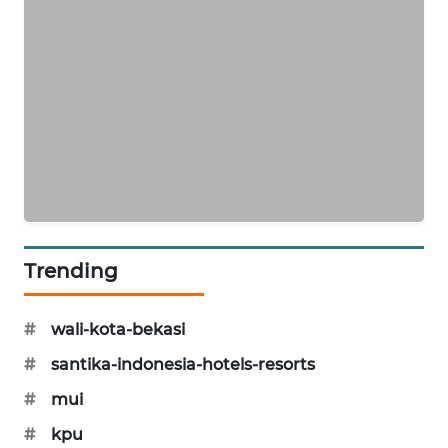
PORTAL
KONSUMEN
FORWAMKI
ALPERKLINAS
FORJASIDA
Trending
TAMBANG
NEWS
#
wali-kota-bekasi
SITUNGIR
#
santika-indonesia-hotels-resorts
NEWS
#
mui
SIDIKALANG
#
kpu