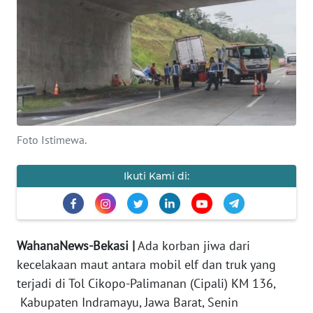
Informasi
INDEKS
BERITA
KONTAK
KAMI
Foto Istimewa.
INFO
IKLAN
Ikuti Kami di:
TENTANG
KAMI
WahanaNews-Bekasi |
Ada korban jiwa dari
PEDOMAN
kecelakaan maut antara mobil elf dan truk yang
MEDIA
terjadi di Tol Cikopo-Palimanan (Cipali) KM 136,
SIBER
Kabupaten Indramayu, Jawa Barat, Senin