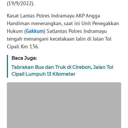
(19/9/2022).
REDAKSI
Kasat Lantas Polres Indramayu AKP Angga
KARIR
Handiman menerangkan, saat ini Unit Penegakkan
Hukum (
Gakkum
) Satlantas Polres Indramayu
DISCLAIMER
tengah menangani kecelakaan lalin di Jalan Tol
Cipali Km 136.
Wahana
News
Baca Juga:
Regional
Tabrakan Bus dan Truk di Cirebon, Jalan Tol
Cipali Lumpuh 13 Kilometer
WN
SUMUT
WN
JAKARTA
WN
JABAR