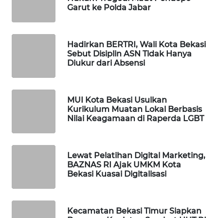
Garut ke Polda Jabar
WAHANA
SPORT
Hadirkan BERTRI, Wali Kota Bekasi
Sebut Disiplin ASN Tidak Hanya
WAHANA
Diukur dari Absensi
UMKM
WAHANA
MUI Kota Bekasi Usulkan
SELEB
Kurikulum Muatan Lokal Berbasis
Nilai Keagamaan di Raperda LGBT
WAHANA
PERSONA
Lewat Pelatihan Digital Marketing,
BAZNAS RI Ajak UMKM Kota
WAHANA
Bekasi Kuasai Digitalisasi
OTOMOTIF
WAHANA
Kecamatan Bekasi Timur Siapkan
HEALTH