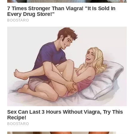
LANGKAT
WN
TAPANULI
SELATAN
WN
TANJUNG
LESUNG
WN
KARO
WN
SIMALUNGUN
WN
LABUHANBATU