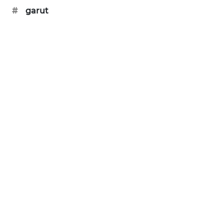
NEWS
#
garut
SIBARAGAS
NEWS
METRO
SIANTAR
NEWS
METRO
MEDAN
NEWS
METRO
JAKARTA
NEWS
KRT
NEWS