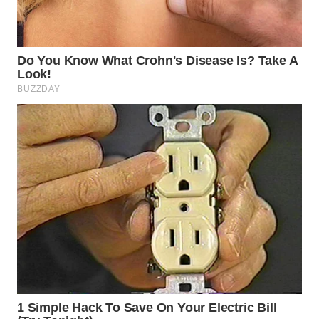
WN
SUMEDANG
WN
CIANJUR
WN
KEPULAUAN
SERIBU
WN
TANGERANG
WN
BINJAI
WN
CIREBON