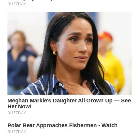
WN
PRIANGAN
TIMUR
WN
SEMARANG
WN
SOLO
WN
BOROBUDUR
WN
MADURA
WN