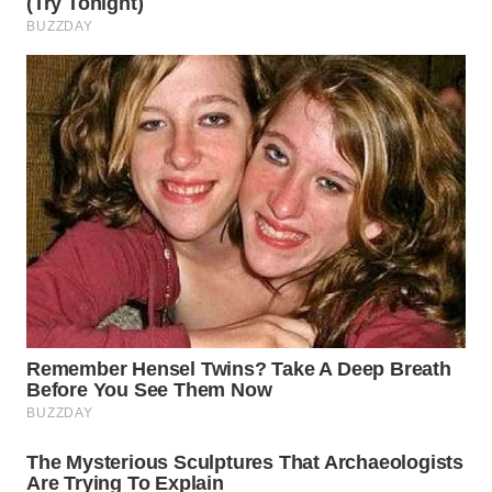
WN
INDRAMAYU
WN
KUNINGAN
WN
MAJALENGKA
WN
SUBANG
WN
SUKABUMI
WN
PURWAKARTA