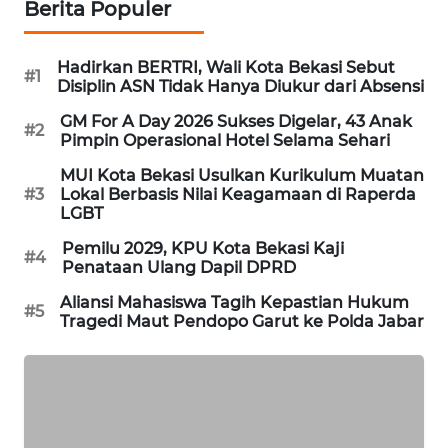
Berita Populer
ID
MAWAKA
Hadirkan BERTRI, Wali Kota Bekasi Sebut
#1
ID
Disiplin ASN Tidak Hanya Diukur dari Absensi
GM For A Day 2026 Sukses Digelar, 43 Anak
#2
MARTABAT
Pimpin Operasional Hotel Selama Sehari
NET
MUI Kota Bekasi Usulkan Kurikulum Muatan
#3
Lokal Berbasis Nilai Keagamaan di Raperda
PLN
LGBT
WATCH
Pemilu 2029, KPU Kota Bekasi Kaji
#4
Penataan Ulang Dapil DPRD
MKLI
Aliansi Mahasiswa Tagih Kepastian Hukum
#5
Tragedi Maut Pendopo Garut ke Polda Jabar
LPKKI
LKKI
KOPEKLIN