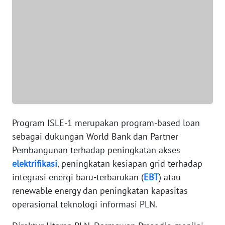
WN
BANTEN
WN
NTT
WN
KEPRI
Program ISLE-1 merupakan program-based loan
WN
sebagai dukungan World Bank dan Partner
PAPUA
Pembangunan terhadap peningkatan akses
elektrifikasi
, peningkatan kesiapan grid terhadap
WN
integrasi energi baru-terbarukan (
EBT
) atau
PAPUA
renewable energy dan peningkatan kapasitas
BARAT
operasional teknologi informasi PLN.
WN