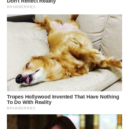
BEKASI
WN
BOGOR
WN
DEPOK
WN
TAPANULI
UTARA
WN
SAMOSIR
WN
PADANG
LAWAS