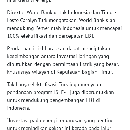
Direktur World Bank untuk Indonesia dan Timor-
WN
Leste Carolyn Turk mengatakan, World Bank siap
NUSANTARA
mendukung Pemerintah Indonesia untuk mencapai
100% elektrifikasi dan percepatan EBT.
WN
JOGJA
Pendanaan ini diharapkan dapat menciptakan
keseimbangan antara investasi jaringan yang
WN
dibutuhkan dengan permintaan listrik yang besar,
JATIM
khususnya wilayah di Kepulauan Bagian Timur.
WN
Tak hanya elektrifikasi, Turk juga menyebut
BALI
pendanaan program ISLE-1 juga diperuntukkan
untuk mendukung pengembangan EBT di
WN
KALBAR
Indonesia.
"Investasi pada energi terbarukan yang penting
WN
untuk menjadikan sektor ini berada pada jalur
KALTENG