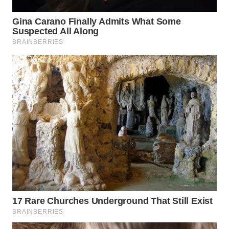
WN
PRIANGAN
TIMUR
WN
SEMARANG
WN
SOLO
WN
BOROBUDUR
WN
MADURA
WN