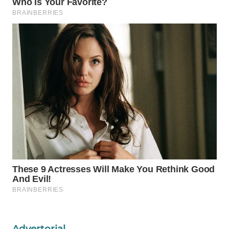
PORTAL
KONSUMEN
FORWAMKI
ALPERKLINAS
FORJASIDA
TAMBANG
NEWS
SITUNGIR
NEWS
SIDIKALANG
Advertorial