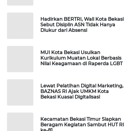
KARING
NEWS
Hadirkan BERTRI, Wali Kota Bekasi
Sebut Disiplin ASN Tidak Hanya
Diukur dari Absensi
JURNAL
MARITIM
MUI Kota Bekasi Usulkan
HUMBANG
Kurikulum Muatan Lokal Berbasis
NEWS
Nilai Keagamaan di Raperda LGBT
GARONGGANG
NEWS
Lewat Pelatihan Digital Marketing,
BAZNAS RI Ajak UMKM Kota
Bekasi Kuasai Digitalisasi
FISUELRI
ID
Kecamatan Bekasi Timur Siapkan
ENERGI
Beragam Kegiatan Sambut HUT RI
NEWS
ke-81