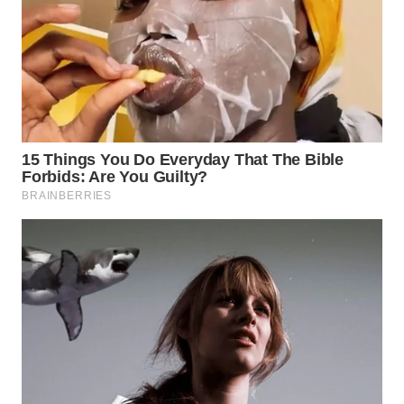
WAHANA
DESA
WISATA
LAPAK
WAHANA
Wahana
Network
KONSUMEN
LISTRIK
MASYARAKAT
KELISTRIKAN
WALINKI