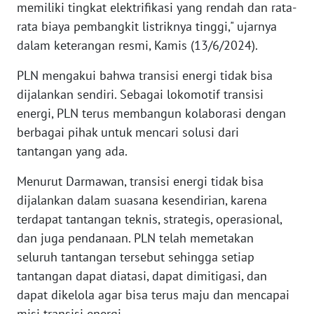
SULBAR
memiliki tingkat elektrifikasi yang rendah dan rata-
rata biaya pembangkit listriknya tinggi," ujarnya
WN
dalam keterangan resmi, Kamis (13/6/2024).
BABEL
PLN mengakui bahwa transisi energi tidak bisa
WN
dijalankan sendiri. Sebagai lokomotif transisi
SUMBAR
energi, PLN terus membangun kolaborasi dengan
berbagai pihak untuk mencari solusi dari
WN
tantangan yang ada.
SUMSEL
Menurut Darmawan, transisi energi tidak bisa
WN
dijalankan dalam suasana kesendirian, karena
BENGKULU
terdapat tantangan teknis, strategis, operasional,
dan juga pendanaan. PLN telah memetakan
WN
seluruh tantangan tersebut sehingga setiap
LAMPUNG
tantangan dapat diatasi, dapat dimitigasi, dan
dapat dikelola agar bisa terus maju dan mencapai
WN
misi transisi energi.
JATENG