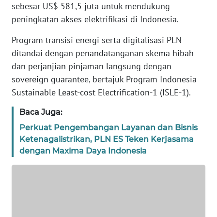
sebesar US$ 581,5 juta untuk mendukung
REDAKSI
peningkatan akses elektrifikasi di Indonesia.
KARIR
Program transisi energi serta digitalisasi PLN
ditandai dengan penandatanganan skema hibah
DISCLAIMER
dan perjanjian pinjaman langsung dengan
sovereign guarantee, bertajuk Program Indonesia
Wahana
Sustainable Least-cost Electrification-1 (ISLE-1).
News
Regional
Baca Juga:
Perkuat Pengembangan Layanan dan Bisnis
WN
Ketenagalistrikan, PLN ES Teken Kerjasama
SUMUT
dengan Maxima Daya Indonesia
WN
JAKARTA
WN
JABAR