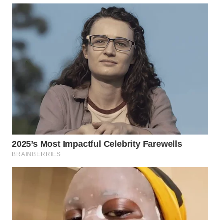
WAHANA
SPORT
WAHANA
UMKM
WAHANA
SELEB
WAHANA
PERSONA
WAHANA
OTOMOTIF
WAHANA
HEALTH