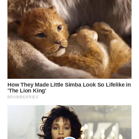
SURABAYA
WN
NATUNA
WN
BINTAN
WN
MANDALIKA
WN
LIKUPANG
WN
LABUANBAJO
WN
BORNEO