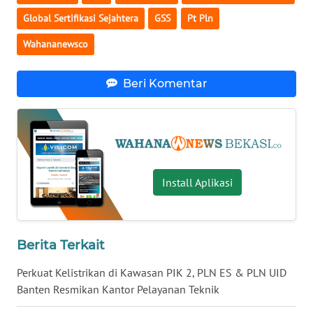
Global Sertifikasi Sejahtera
GSS
Pt Pln
WN
Wahananewsco
MALUKU
WN
Beri Komentar
MALUT
WN
DAIRI
Install Aplikasi
WN
DANAU
TOBA
Berita Terkait
WN
NIAS
Perkuat Kelistrikan di Kawasan PIK 2, PLN ES & PLN UID
Banten Resmikan Kantor Pelayanan Teknik
WN