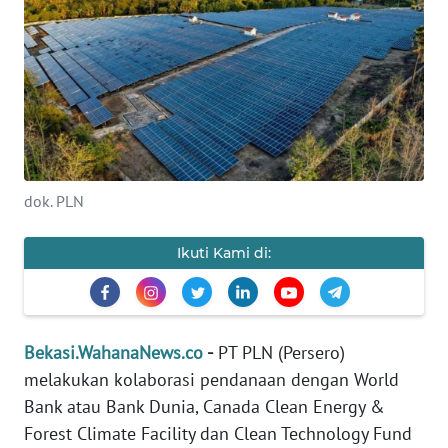
Informasi
INDEKS
BERITA
KONTAK
KAMI
dok. PLN
INFO
IKLAN
Ikuti Kami di:
TENTANG
KAMI
Bekasi.WahanaNews.co
-
PT PLN (Persero)
PEDOMAN
melakukan kolaborasi pendanaan dengan World
MEDIA
Bank atau Bank Dunia, Canada Clean Energy &
SIBER
Forest Climate Facility dan Clean Technology Fund