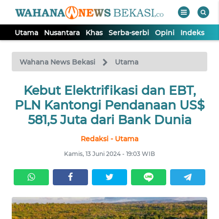
Utama
Nusantara
Khas
Serba-serbi
Opini
Indeks
WAHANA
Tutup
TV
Wahana News Bekasi
Utama
Kebut Elektrifikasi dan EBT,
UTAMA
PLN Kantongi Pendanaan US$
NUSANTARA
581,5 Juta dari Bank Dunia
Redaksi - Utama
KHAS
Kamis, 13 Juni 2024 - 19:03 WIB
SERBA-
SERBI
OPINI