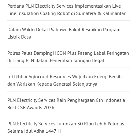
LANGKAT
Perdana PLN Electricity Services Implementasikan Live
Line Insulation Coating Robot di Sumatera & Kalimantan
WN
TAPANULI
Dalam Waktu Dekat Prabowo Bakal Resmikan Program
SELATAN
Listrik Desa
WN
Polres Palas Dampingi ICON Plus Pasang Label Peringatan
TANJUNG
di Tiang PLN dalam Penertiban Jaringan Ilegal
LESUNG
Ini Ikhtiar Agincourt Resources Wujudkan Energi Bersih
WN
KARO
dan Wariskan Kepada Generasi Selanjutnya
WN
PLN Electricity Services Raih Penghargaan 8th Indonesia
SIMALUNGUN
Best CSR Awards 2026
WN
PLN Electricity Services Turunkan 30 Ribu Lebih Petugas
LABUHANBATU
Selama Idul Adha 1447 H