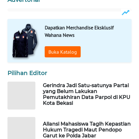
NEWS
SIBARAGAS
NEWS
Dapatkan Merchandise Eksklusif
Wahana News
METRO
SIANTAR
Buka Katalog
NEWS
METRO
Pilihan Editor
MEDAN
NEWS
Gerindra Jadi Satu-satunya Partai
yang Belum Lakukan
Pemutakhiran Data Parpol di KPU
METRO
Kota Bekasi
JAKARTA
NEWS
Aliansi Mahasiswa Tagih Kepastian
KRT
Hukum Tragedi Maut Pendopo
NEWS
Garut ke Polda Jabar