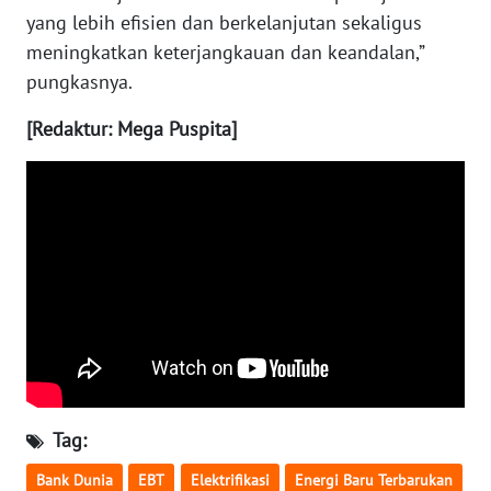
yang lebih efisien dan berkelanjutan sekaligus
meningkatkan keterjangkauan dan keandalan,”
WN
KALTARA
pungkasnya.
[Redaktur: Mega Puspita]
WN
KALSEL
WN
KALTIM
WN
SULSEL
WN
GORONTALO
Tag:
WN
Bank Dunia
EBT
Elektrifikasi
Energi Baru Terbarukan
SULUT