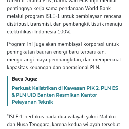
Direktur Utama PLN, Darmawan Prasodjo menilai
RIAU
pentingnya kerja sama pendanaan World Bank
melalui program ISLE-1 untuk pembiayaan rencana
WN
distribusi, transmisi, dan pembangkit listrik menuju
SERAMBI
elektrifikasi Indonesia 100%.
WN
Program ini juga akan membiayai korporasi untuk
JAMBI
peningkatan bauran energi baru terbarukan,
mengurangi biaya pembangkitan, dan memperkuat
WN
SULTRA
kapasitas keuangan dan operasional PLN.
Baca Juga:
WN
NTB
Perkuat Kelistrikan di Kawasan PIK 2, PLN ES
& PLN UID Banten Resmikan Kantor
Pelayanan Teknik
WN
SULTENG
“ISLE-1 berfokus pada dua wilayah yakni Maluku
dan Nusa Tenggara, karena kedua wilayah tersebut
WN