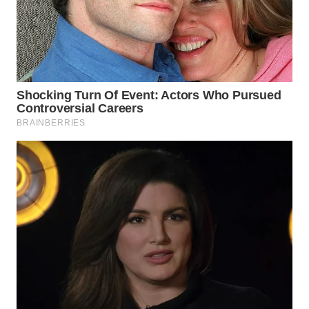
WN
INDRAMAYU
WN
KUNINGAN
WN
MAJALENGKA
WN
SUBANG
WN
SUKABUMI
WN
PURWAKARTA