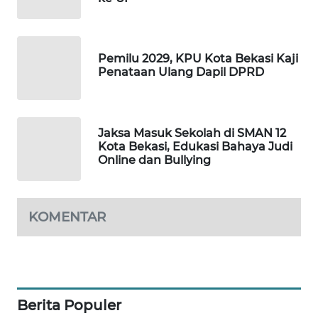
CILEUNGSI
NEWS
Pemilu 2029, KPU Kota Bekasi Kaji
Penataan Ulang Dapil DPRD
BERKAT
NEWS
BERAMPU
Jaksa Masuk Sekolah di SMAN 12
NEWS
Kota Bekasi, Edukasi Bahaya Judi
Online dan Bullying
ANUGERAH
NEWS
KOMENTAR
AKHLAK
ID
PERAPKI
NEWS
Berita Populer