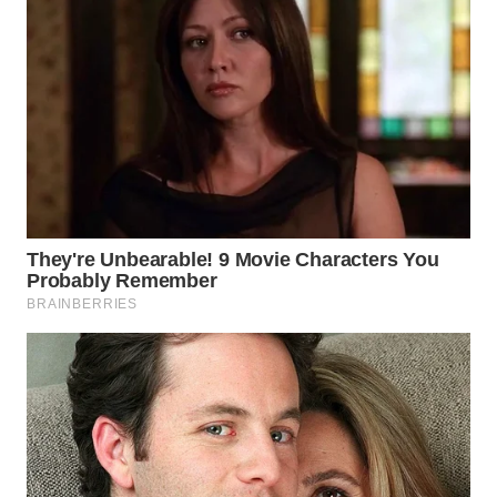
WN
SUMEDANG
WN
CIANJUR
WN
KEPULAUAN
SERIBU
WN
TANGERANG
WN
BINJAI
WN
CIREBON