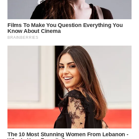
ID
MAWAKA
ID
MARTABAT
NET
PLN
WATCH
MKLI
LPKKI
LKKI
KOPEKLIN