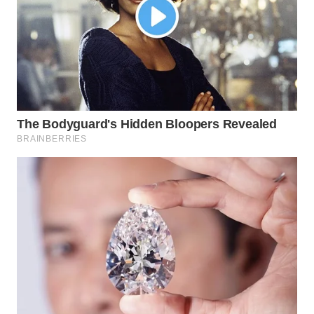
Wahana
Media
Group
WAHANA
NEWS
WAHANA
TANI
WAHANA
ADVOKAT
WAHANA
INFRASTRUKTUR
WAHANA