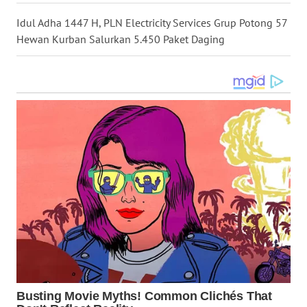
WN
Idul Adha 1447 H, PLN Electricity Services Grup Potong 57
TAPANULI
Hewan Kurban Salurkan 5.450 Paket Daging
TENGAH
WN DELI
SERDANG
WN
TEBING
TINGGI
WN
PAKPAK
WN
KARAWANG
WN