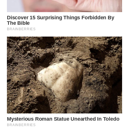
KONSUMEN
WAHANA
LISTRIK
WAHANA
TRAVEL
WAHANA
TV
WAHANANEWS
ID
WAHANANEWS
CO ID
WAHANANEWS
NET