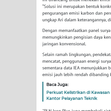
WN
“Solusi ini merupakan bentuk konk
BABEL
pengurangan emisi karbon dan perce
ungkap Ari dalam keterangannya, di
WN
SUMBAR
Dengan memanfaatkan panel surya s
memungkinkan pengisian daya kenda
WN
jaringan konvensional.
SUMSEL
Selain ramah lingkungan, pendekat
WN
mencatat, penggunaan energi surya
BENGKULU
sementara data IEA menunjukkan b
emisi jauh lebih rendah dibanding 
WN
LAMPUNG
Baca Juga:
Perkuat Kelistrikan di Kawasa
WN
Kantor Pelayanan Teknik
JATENG
"PLN Icon Plus juga membekali siste