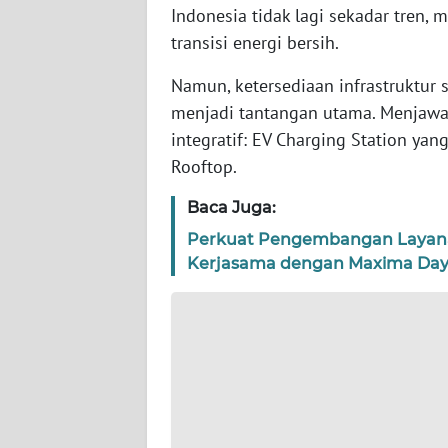
WN
Indonesia tidak lagi sekadar tren, 
BANTEN
transisi energi bersih.
WN
Namun, ketersediaan infrastruktur s
NTT
menjadi tantangan utama. Menjawab
integratif: EV Charging Station yan
WN
Rooftop.
KEPRI
Baca Juga:
WN
Perkuat Pengembangan Layanan 
PAPUA
Kerjasama dengan Maxima Day
WN
PAPUA
BARAT
WN
RIAU