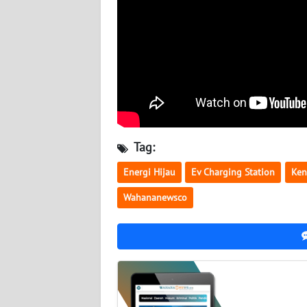
WN
KALTARA
WN
KALSEL
WN
KALTIM
Tag:
WN
Energi Hijau
Ev Charging Station
Ken
SULSEL
Wahananewsco
WN
GORONTALO
WN
SULUT