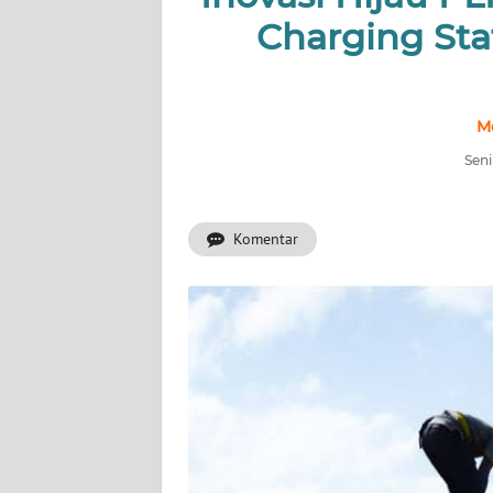
Charging Sta
INDEKS
BERITA
M
KONTAK
KAMI
Seni
INFO
IKLAN
Komentar
TENTANG
KAMI
PEDOMAN
MEDIA
SIBER
REDAKSI