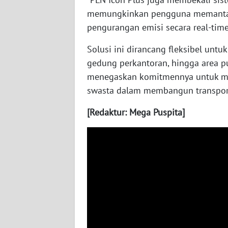
WN
memungkinkan pengguna memantau k
NUSANTARA
pengurangan emisi secara real-time,
WN
Solusi ini dirancang fleksibel untuk
JOGJA
gedung perkantoran, hingga area pu
menegaskan komitmennya untuk men
WN
swasta dalam membangun transporta
JATIM
[Redaktur: Mega Puspita]
WN
BALI
WN
KALBAR
WN
KALTENG