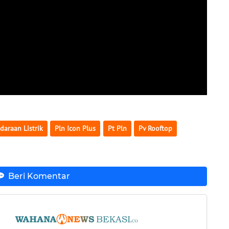
daraan Listrik
Pln Icon Plus
Pt Pln
Pv Rooftop
Beri Komentar