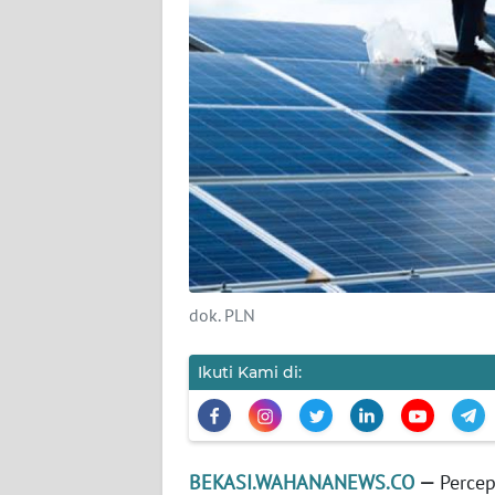
KARIR
DISCLAIMER
Wahana
News
Regional
WN
SUMUT
dok. PLN
WN
JAKARTA
Ikuti Kami di:
WN
JABAR
BEKASI.WAHANANEWS.CO
—
Percep