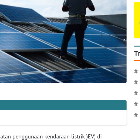
T
#
#
#
#
#
atan penggunaan kendaraan listrik )EV) di