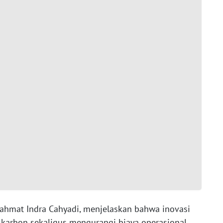
Rahmat Indra Cahyadi, menjelaskan bahwa inovasi
 karbon
sekaligus mengurangi biaya operasional.