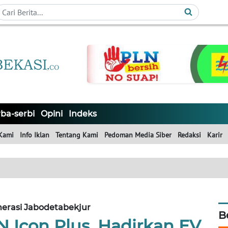
ba-serbi
Opini
Indeks
Kami
Info Iklan
Tentang Kami
Pedoman Media Siber
Redaksi
Karir
erasi Jabodetabekjur
B
N Icon Plus, Hadirkan EV