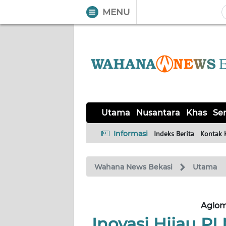
MENU
WAHANA
Tutup
TV
UTAMA
NUSANTARA
Utama
Nusantara
Khas
Ser
KHAS
Informasi
Indeks Berita
Kontak 
SERBA-
Wahana News Bekasi
Utama
SERBI
OPINI
Aglom
Inovasi Hijau PL
Informasi