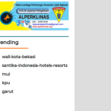
rending
wali-kota-bekasi
santika-indonesia-hotels-resorts
mui
kpu
garut