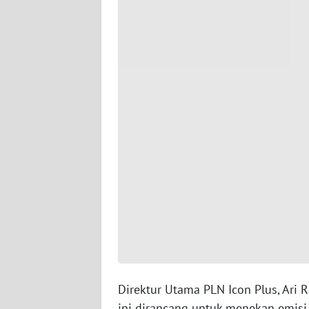
WN
SERAMBI
WN
JAMBI
WN
SULTRA
WN
NTB
WN
SULTENG
WN
SULBAR
Direktur Utama PLN Icon Plus, Ari 
ini dirancang untuk menekan emisi