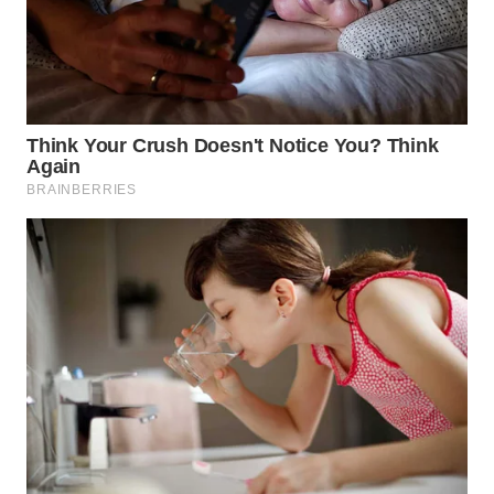
WN
SUMEDANG
WN
CIANJUR
WN
KEPULAUAN
SERIBU
WN
TANGERANG
WN
BINJAI
WN
CIREBON