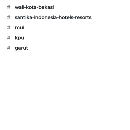
#
wali-kota-bekasi
CILEUNGSI
NEWS
#
santika-indonesia-hotels-resorts
#
mui
BERKAT
NEWS
#
kpu
#
garut
BERAMPU
NEWS
ANUGERAH
NEWS
AKHLAK
ID
PERAPKI
NEWS