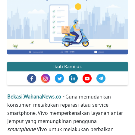
Informasi
INDEKS
BERITA
KONTAK
KAMI
Ikuti Kami di:
INFO
IKLAN
TENTANG
Bekasi.WahanaNews.co
-
Guna memudahkan
KAMI
konsumen melakukan reparasi atau service
smartphone, Vivo memperkenalkan layanan antar
PEDOMAN
MEDIA
jemput yang memungkinan pengguna
SIBER
smartphone
Vivo untuk melakukan perbaikan