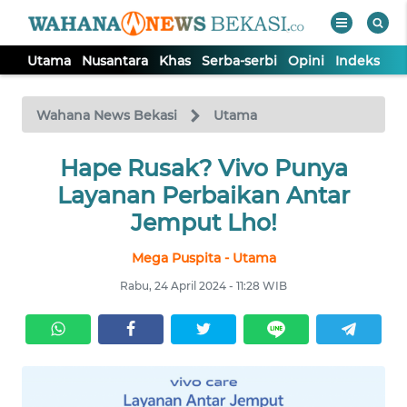
Utama
Nusantara
Khas
Serba-serbi
Opini
Indeks
WAHANA
Tutup
TV
Wahana News Bekasi
Utama
Hape Rusak? Vivo Punya
UTAMA
Layanan Perbaikan Antar
NUSANTARA
Jemput Lho!
Mega Puspita - Utama
KHAS
Rabu, 24 April 2024 - 11:28 WIB
SERBA-
SERBI
OPINI