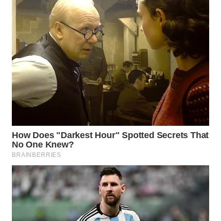
SURABAYA
WN
NATUNA
WN
BINTAN
WN
MANDALIKA
WN
LIKUPANG
WN
LABUANBAJO
WN
BORNEO