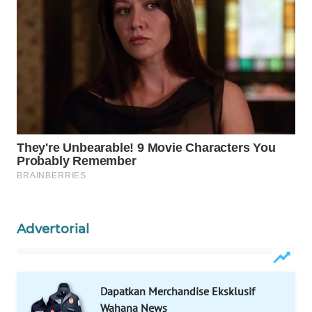
WAHANA
DESA
WISATA
LAPAK
WAHANA
Wahana
Network
KONSUMEN
LISTRIK
Advertorial
MASYARAKAT
KELISTRIKAN
Dapatkan Merchandise Eksklusif
WALINKI
Wahana News