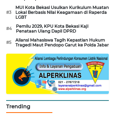
MUI Kota Bekasi Usulkan Kurikulum Muatan
KARING
#3
Lokal Berbasis Nilai Keagamaan di Raperda
NEWS
LGBT
Pemilu 2029, KPU Kota Bekasi Kaji
#4
JURNAL
Penataan Ulang Dapil DPRD
MARITIM
Aliansi Mahasiswa Tagih Kepastian Hukum
#5
Tragedi Maut Pendopo Garut ke Polda Jabar
HUMBANG
NEWS
GARONGGANG
NEWS
FISUELRI
ID
ENERGI
Trending
NEWS