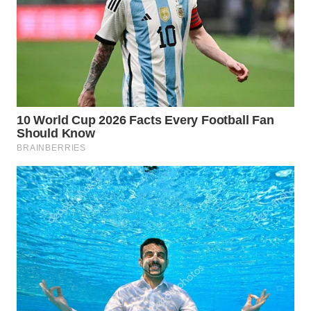
Wahana
Media
Group
WAHANA
NEWS
WAHANA
TANI
WAHANA
ADVOKAT
WAHANA
INFRASTRUKTUR
WAHANA