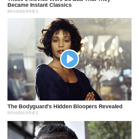
WN
TAPANULI
TENGAH
WN DELI
SERDANG
WN
TEBING
TINGGI
WN
PAKPAK
WN
KARAWANG
WN