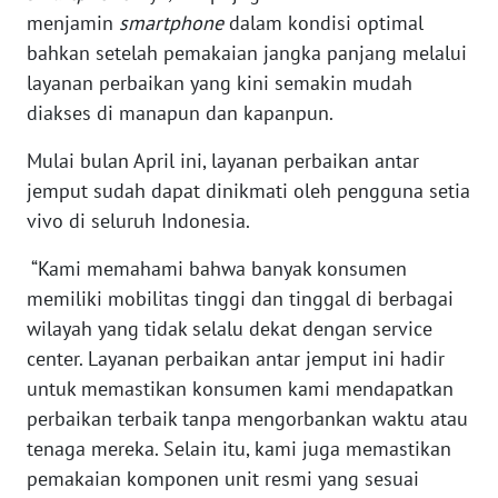
RIAU
menjamin
smartphone
dalam kondisi optimal
bahkan setelah pemakaian jangka panjang melalui
WN
layanan perbaikan yang kini semakin mudah
SERAMBI
diakses di manapun dan kapanpun.
WN
Mulai bulan April ini, layanan perbaikan antar
JAMBI
jemput sudah dapat dinikmati oleh pengguna setia
vivo di seluruh Indonesia.
WN
SULTRA
“Kami memahami bahwa banyak konsumen
memiliki mobilitas tinggi dan tinggal di berbagai
WN
wilayah yang tidak selalu dekat dengan service
NTB
center. Layanan perbaikan antar jemput ini hadir
untuk memastikan konsumen kami mendapatkan
WN
perbaikan terbaik tanpa mengorbankan waktu atau
SULTENG
tenaga mereka. Selain itu, kami juga memastikan
pemakaian komponen unit resmi yang sesuai
WN