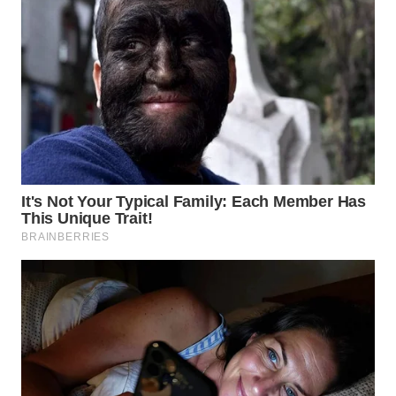
BEKASI
WN
BOGOR
WN
DEPOK
WN
TAPANULI
UTARA
WN
SAMOSIR
WN
PADANG
LAWAS