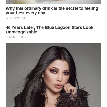
WN
INDRAMAYU
WN
KUNINGAN
WN
MAJALENGKA
WN
SUBANG
WN
SUKABUMI
WN
PURWAKARTA