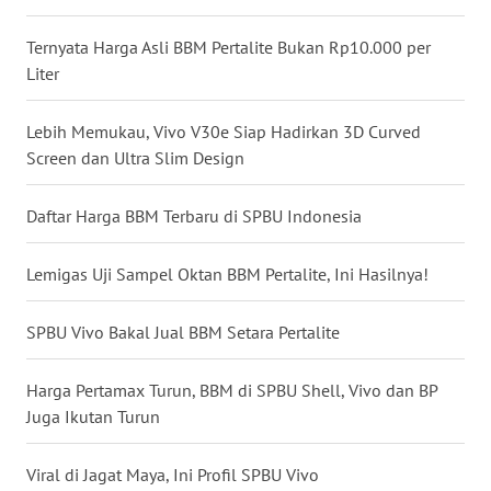
Ternyata Harga Asli BBM Pertalite Bukan Rp10.000 per
WN
MALUKU
Liter
WN
Lebih Memukau, Vivo V30e Siap Hadirkan 3D Curved
MALUT
Screen dan Ultra Slim Design
WN
Daftar Harga BBM Terbaru di SPBU Indonesia
DAIRI
Lemigas Uji Sampel Oktan BBM Pertalite, Ini Hasilnya!
WN
DANAU
SPBU Vivo Bakal Jual BBM Setara Pertalite
TOBA
Harga Pertamax Turun, BBM di SPBU Shell, Vivo dan BP
WN
Juga Ikutan Turun
NIAS
Viral di Jagat Maya, Ini Profil SPBU Vivo
WN