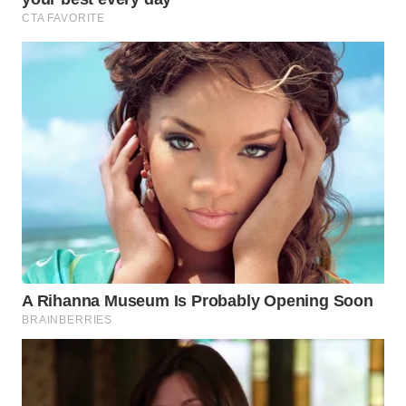
WAHANA
SPORT
WAHANA
UMKM
WAHANA
SELEB
WAHANA
PERSONA
WAHANA
OTOMOTIF
WAHANA
HEALTH