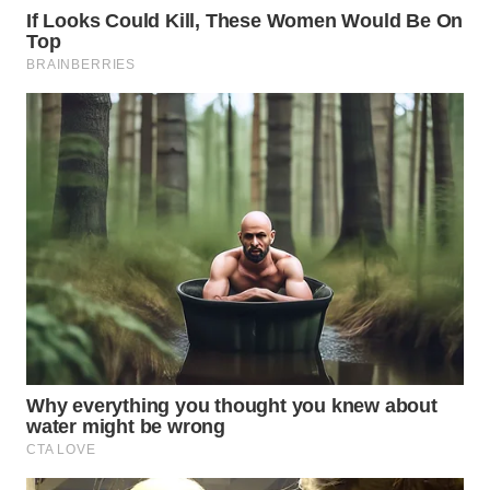
WN
PRIANGAN
TIMUR
WN
SEMARANG
WN
SOLO
WN
BOROBUDUR
WN
MADURA
WN