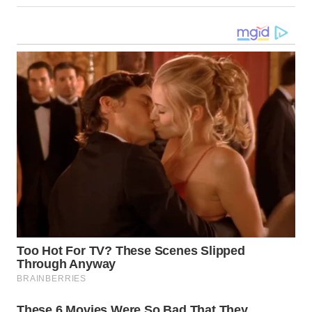
LANGKAT
WN
TAPANULI
SELATAN
WN
TANJUNG
LESUNG
WN
KARO
WN
SIMALUNGUN
WN
LABUHANBATU