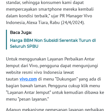
SULBAR
standar, sehingga konsumen kami dapat
mempercayakan smartphone mereka kembali
WN
dalam kondisi terbaik,” ujar PR Manager Vivo
BABEL
Indonesia, Alexa Tiara, Rabu (24/4/2024).
WN
Baca Juga:
SUMBAR
Harga BBM Non Subsidi Serentak Turun di
Seluruh SPBU
WN
SUMSEL
Untuk menggunakan Layanan Perbaikan Antar
Jemput dari Vivo, pengguna dapat mengunjungi
WN
website resmi vivo Indonesia lewat
BENGKULU
tautan
vivo.com
di menu “Dukungan” yang ada di
bagian bawah laman. Pengguna cukup klik menu
WN
“Layanan Antar Jemput” untuk kemudian dibawa ke
LAMPUNG
menu “pesan layanan.”
WN
Adapun mekanisme pemesanan layanan perbaikan
JATENG