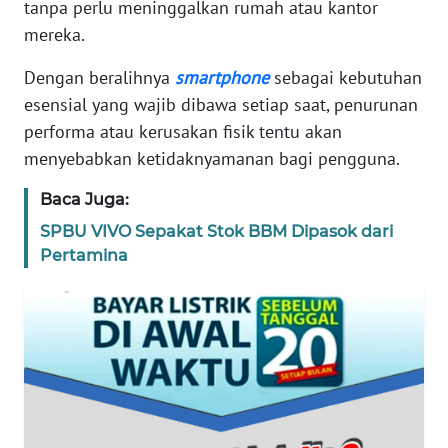
tanpa perlu meninggalkan rumah atau kantor
REDAKSI
mereka.
KARIR
Dengan beralihnya
smartphone
sebagai kebutuhan
esensial yang wajib dibawa setiap saat, penurunan
DISCLAIMER
performa atau kerusakan fisik tentu akan
menyebabkan ketidaknyamanan bagi pengguna.
Wahana
News
Baca Juga:
Regional
SPBU VIVO Sepakat Stok BBM Dipasok dari
Pertamina
WN
SUMUT
WN
JAKARTA
WN
JABAR