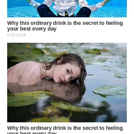
KONSUMEN
WAHANA
LISTRIK
WAHANA
TRAVEL
WAHANA
TV
WAHANANEWS
ID
WAHANANEWS
CO ID
WAHANANEWS
NET