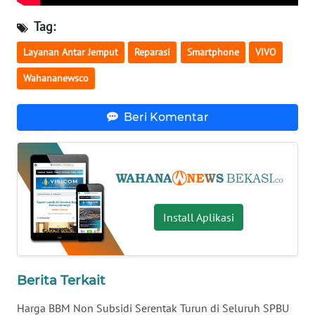
Tag:
WN
KALTARA
Layanan Antar Jemput
Reparasi
Smartphone
VIVO
Wahananewsco
WN
KALSEL
Beri Komentar
WN
KALTIM
WN
SULSEL
Install Aplikasi
WN
GORONTALO
Berita Terkait
WN
Harga BBM Non Subsidi Serentak Turun di Seluruh SPBU
SULUT