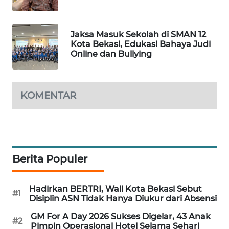
NEWS
SIBARAGAS
Jaksa Masuk Sekolah di SMAN 12
NEWS
Kota Bekasi, Edukasi Bahaya Judi
Online dan Bullying
METRO
SIANTAR
NEWS
KOMENTAR
METRO
MEDAN
NEWS
Berita Populer
METRO
JAKARTA
NEWS
Hadirkan BERTRI, Wali Kota Bekasi Sebut
#1
Disiplin ASN Tidak Hanya Diukur dari Absensi
KRT
GM For A Day 2026 Sukses Digelar, 43 Anak
#2
NEWS
Pimpin Operasional Hotel Selama Sehari