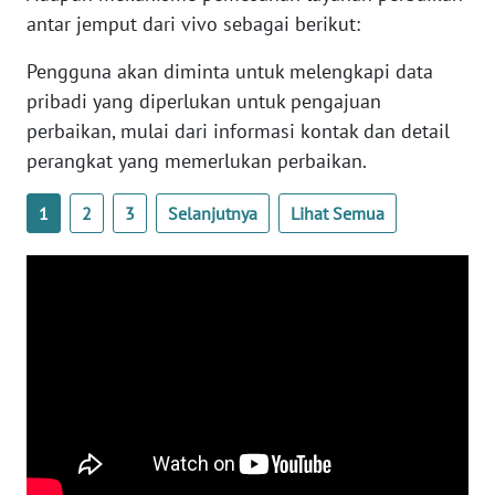
antar jemput dari vivo sebagai berikut:
WN
Pengguna akan diminta untuk melengkapi data
NUSANTARA
pribadi yang diperlukan untuk pengajuan
perbaikan, mulai dari informasi kontak dan detail
WN
perangkat yang memerlukan perbaikan.
JOGJA
1
2
3
Selanjutnya
Lihat Semua
WN
JATIM
WN
BALI
WN
KALBAR
WN
KALTENG