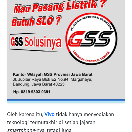
WN
BANTEN
WN
NTT
WN
KEPRI
WN
PAPUA
WN
PAPUA
BARAT
Oleh karena itu,
Vivo
tidak hanya menyediakan
teknologi termutakhir di setiap jajaran
WN
smartphone
-nya, tetapi juga