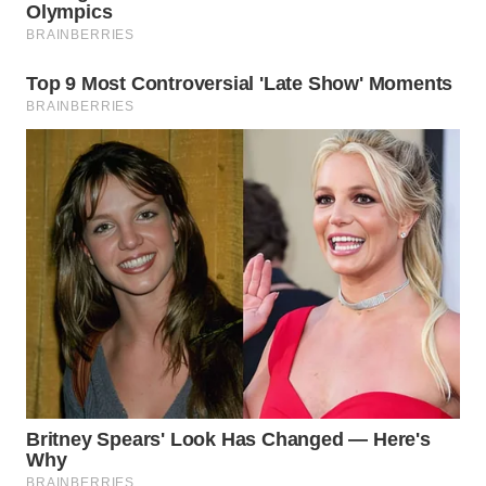
Wahana
Media
Group
WAHANA
NEWS
WAHANA
TANI
WAHANA
ADVOKAT
WAHANA
INFRASTRUKTUR
WAHANA