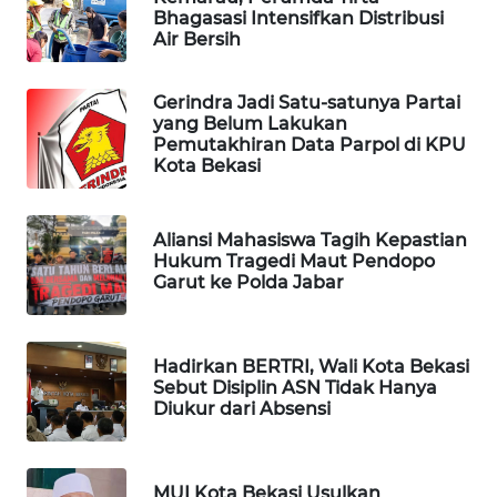
Bhagasasi Intensifkan Distribusi
CILEUNGSI
Air Bersih
NEWS
Gerindra Jadi Satu-satunya Partai
BERKAT
yang Belum Lakukan
NEWS
Pemutakhiran Data Parpol di KPU
Kota Bekasi
BERAMPU
NEWS
Aliansi Mahasiswa Tagih Kepastian
Hukum Tragedi Maut Pendopo
Garut ke Polda Jabar
ANUGERAH
NEWS
Hadirkan BERTRI, Wali Kota Bekasi
AKHLAK
Sebut Disiplin ASN Tidak Hanya
ID
Diukur dari Absensi
PERAPKI
NEWS
MUI Kota Bekasi Usulkan