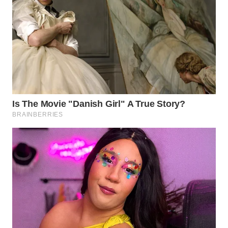
WN
PRIANGAN
TIMUR
WN
SEMARANG
WN
SOLO
WN
BOROBUDUR
WN
MADURA
WN