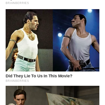
WN
INDRAMAYU
WN
KUNINGAN
WN
MAJALENGKA
WN
SUBANG
WN
SUKABUMI
WN
PURWAKARTA