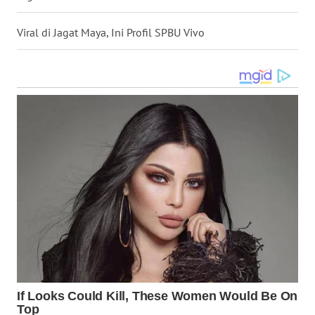
WN
Viral di Jagat Maya, Ini Profil SPBU Vivo
SUMEDANG
WN
CIANJUR
WN
KEPULAUAN
SERIBU
WN
TANGERANG
WN
BINJAI
WN
CIREBON