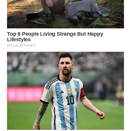
WAHANA
DESA
WISATA
LAPAK
WAHANA
Wahana
Network
KONSUMEN
LISTRIK
MASYARAKAT
KELISTRIKAN
WALINKI