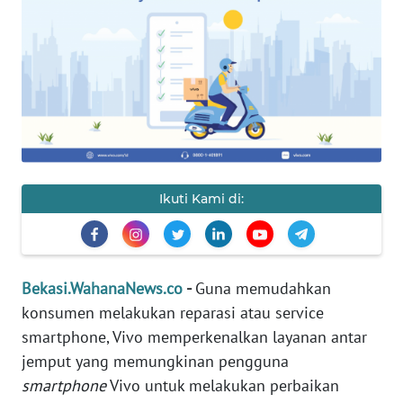
Informasi
INDEKS
BERITA
KONTAK
KAMI
Ikuti Kami di:
INFO
IKLAN
TENTANG
Bekasi.WahanaNews.co
-
Guna memudahkan
KAMI
konsumen melakukan reparasi atau service
smartphone, Vivo memperkenalkan layanan antar
PEDOMAN
MEDIA
jemput yang memungkinan pengguna
SIBER
smartphone
Vivo untuk melakukan perbaikan