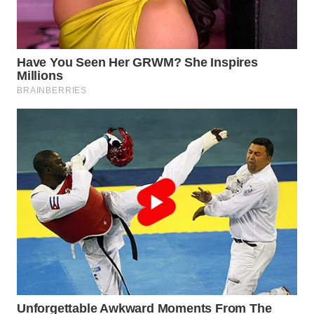
SURABAYA
WN
NATUNA
WN
BINTAN
WN
MANDALIKA
WN
LIKUPANG
WN
LABUANBAJO
WN
BORNEO