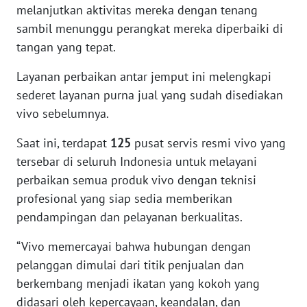
melanjutkan aktivitas mereka dengan tenang
sambil menunggu perangkat mereka diperbaiki di
WN
MALUKU
tangan yang tepat.
Layanan perbaikan antar jemput ini melengkapi
WN
sederet layanan purna jual yang sudah disediakan
MALUT
vivo sebelumnya.
WN
Saat ini, terdapat
125
pusat servis resmi vivo yang
DAIRI
tersebar di seluruh Indonesia untuk melayani
perbaikan semua produk vivo dengan teknisi
WN
DANAU
profesional yang siap sedia memberikan
TOBA
pendampingan dan pelayanan berkualitas.
“Vivo memercayai bahwa hubungan dengan
WN
NIAS
pelanggan dimulai dari titik penjualan dan
berkembang menjadi ikatan yang kokoh yang
WN
didasari oleh kepercayaan, keandalan, dan