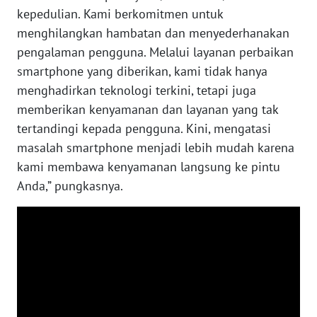
LANGKAT
kepedulian. Kami berkomitmen untuk
menghilangkan hambatan dan menyederhanakan
WN
pengalaman pengguna. Melalui layanan perbaikan
TAPANULI
smartphone yang diberikan, kami tidak hanya
SELATAN
menghadirkan teknologi terkini, tetapi juga
memberikan kenyamanan dan layanan yang tak
WN
TANJUNG
tertandingi kepada pengguna. Kini, mengatasi
LESUNG
masalah smartphone menjadi lebih mudah karena
kami membawa kenyamanan langsung ke pintu
WN
Anda,” pungkasnya.
KARO
WN
SIMALUNGUN
WN
LABUHANBATU