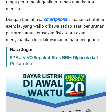
tanpa perlu meninggalkan rumah atau kantor
REDAKSI
mereka.
KARIR
Dengan beralihnya
smartphone
sebagai kebutuhan
esensial yang wajib dibawa setiap saat, penurunan
DISCLAIMER
performa atau kerusakan fisik tentu akan
menyebabkan ketidaknyamanan bagi pengguna.
Wahana
News
Baca Juga:
Regional
SPBU VIVO Sepakat Stok BBM Dipasok dari
Pertamina
WN
SUMUT
WN
JAKARTA
WN
JABAR