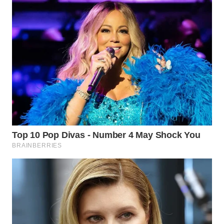
PORTAL
KONSUMEN
FORWAMKI
ALPERKLINAS
FORJASIDA
TAMBANG
NEWS
SITUNGIR
NEWS
SIDIKALANG