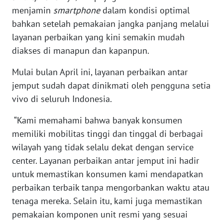
RIAU
menjamin
smartphone
dalam kondisi optimal
bahkan setelah pemakaian jangka panjang melalui
WN
layanan perbaikan yang kini semakin mudah
SERAMBI
diakses di manapun dan kapanpun.
WN
Mulai bulan April ini, layanan perbaikan antar
JAMBI
jemput sudah dapat dinikmati oleh pengguna setia
vivo di seluruh Indonesia.
WN
SULTRA
“Kami memahami bahwa banyak konsumen
memiliki mobilitas tinggi dan tinggal di berbagai
WN
wilayah yang tidak selalu dekat dengan service
NTB
center. Layanan perbaikan antar jemput ini hadir
untuk memastikan konsumen kami mendapatkan
WN
perbaikan terbaik tanpa mengorbankan waktu atau
SULTENG
tenaga mereka. Selain itu, kami juga memastikan
pemakaian komponen unit resmi yang sesuai
WN