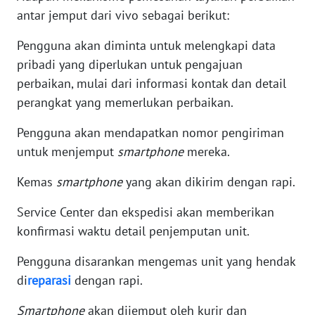
antar jemput dari vivo sebagai berikut:
WN
Pengguna akan diminta untuk melengkapi data
NUSANTARA
pribadi yang diperlukan untuk pengajuan
perbaikan, mulai dari informasi kontak dan detail
WN
perangkat yang memerlukan perbaikan.
JOGJA
Pengguna akan mendapatkan nomor pengiriman
WN
untuk menjemput
smartphone
mereka.
JATIM
Kemas
smartphone
yang akan dikirim dengan rapi.
WN
BALI
Service Center dan ekspedisi akan memberikan
konfirmasi waktu detail penjemputan unit.
WN
KALBAR
Pengguna disarankan mengemas unit yang hendak
di
reparasi
dengan rapi.
WN
Smartphone
akan dijemput oleh kurir dan
KALTENG