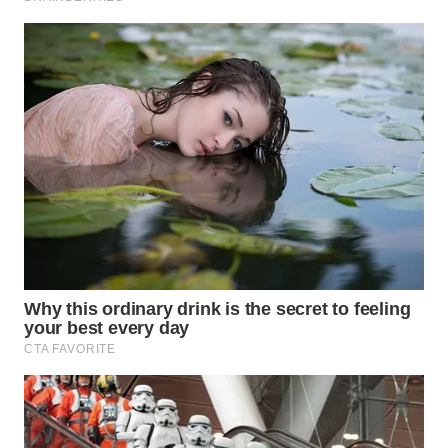
KONSUMEN
WAHANA
LISTRIK
WAHANA
TRAVEL
WAHANA
TV
WAHANANEWS
ID
WAHANANEWS
CO ID
WAHANANEWS
NET