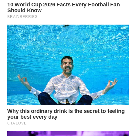
ID
MAWAKA
ID
MARTABAT
NET
PLN
WATCH
MKLI
LPKKI
LKKI
KOPEKLIN