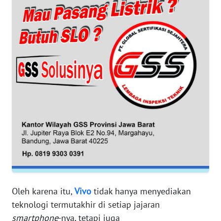
WN
BANTEN
WN
NTT
WN
KEPRI
WN
PAPUA
WN
PAPUA
BARAT
Oleh karena itu,
Vivo
tidak hanya menyediakan
teknologi termutakhir di setiap jajaran
WN
smartphone
-nya, tetapi juga