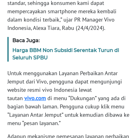
SULBAR
standar, sehingga konsumen kami dapat
mempercayakan smartphone mereka kembali
WN
dalam kondisi terbaik,” ujar PR Manager Vivo
BABEL
Indonesia, Alexa Tiara, Rabu (24/4/2024).
WN
Baca Juga:
SUMBAR
Harga BBM Non Subsidi Serentak Turun di
Seluruh SPBU
WN
SUMSEL
Untuk menggunakan Layanan Perbaikan Antar
Jemput dari Vivo, pengguna dapat mengunjungi
WN
website resmi vivo Indonesia lewat
BENGKULU
tautan
vivo.com
di menu “Dukungan” yang ada di
bagian bawah laman. Pengguna cukup klik menu
WN
“Layanan Antar Jemput” untuk kemudian dibawa ke
LAMPUNG
menu “pesan layanan.”
WN
Adapun mekanisme pemesanan layanan perbaikan
JATENG