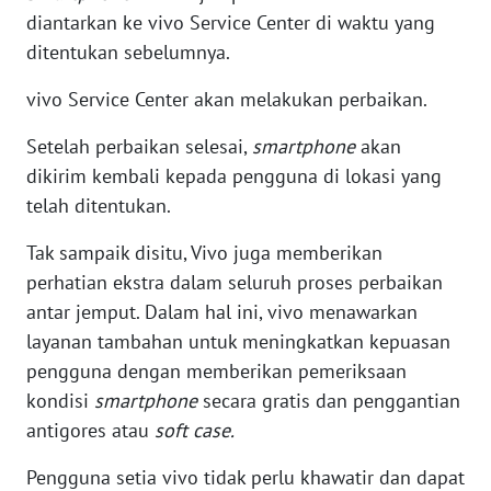
diantarkan ke vivo Service Center di waktu yang
ditentukan sebelumnya.
WN
KALTARA
vivo Service Center akan melakukan perbaikan.
WN
Setelah perbaikan selesai,
smartphone
akan
KALSEL
dikirim kembali kepada pengguna di lokasi yang
telah ditentukan.
WN
KALTIM
Tak sampaik disitu, Vivo juga memberikan
perhatian ekstra dalam seluruh proses perbaikan
WN
antar jemput. Dalam hal ini, vivo menawarkan
SULSEL
layanan tambahan untuk meningkatkan kepuasan
pengguna dengan memberikan pemeriksaan
WN
kondisi
smartphone
secara gratis dan penggantian
GORONTALO
antigores atau
soft case.
WN
Pengguna setia vivo tidak perlu khawatir dan dapat
SULUT