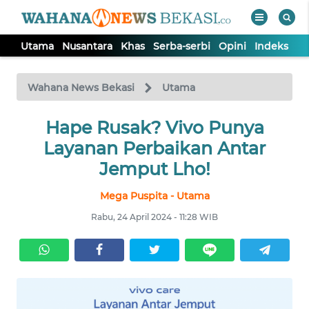
Utama
Nusantara
Khas
Serba-serbi
Opini
Indeks
WAHANA
Tutup
TV
Wahana News Bekasi
Utama
Hape Rusak? Vivo Punya
UTAMA
Layanan Perbaikan Antar
NUSANTARA
Jemput Lho!
Mega Puspita - Utama
KHAS
Rabu, 24 April 2024 - 11:28 WIB
SERBA-
SERBI
OPINI