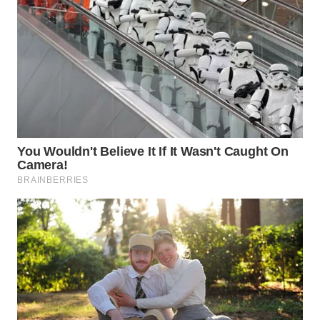
WAHANA
SPORT
WAHANA
UMKM
WAHANA
SELEB
WAHANA
PERSONA
WAHANA
OTOMOTIF
WAHANA
HEALTH