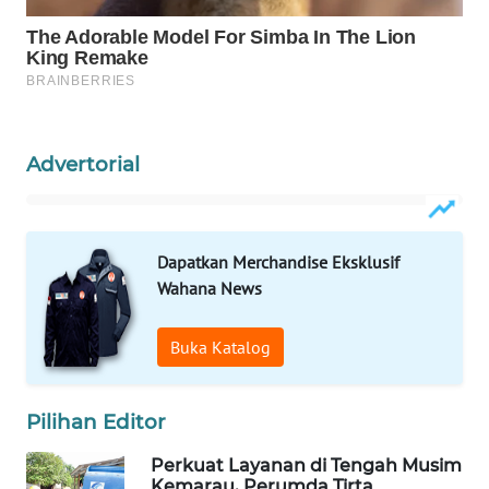
KARING
NEWS
JURNAL
MARITIM
Advertorial
HUMBANG
NEWS
Dapatkan Merchandise Eksklusif
GARONGGANG
Wahana News
NEWS
Buka Katalog
FISUELRI
ID
Pilihan Editor
ENERGI
Perkuat Layanan di Tengah Musim
NEWS
Kemarau, Perumda Tirta