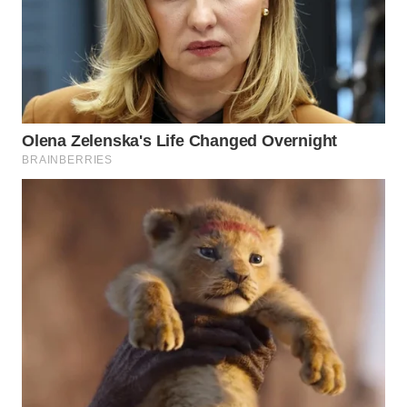
NEWS
SIBARAGAS
NEWS
METRO
SIANTAR
NEWS
METRO
MEDAN
NEWS
METRO
JAKARTA
NEWS
KRT
NEWS