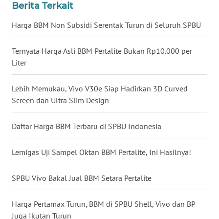
BEKASI
Berita Terkait
Harga BBM Non Subsidi Serentak Turun di Seluruh SPBU
WN
BOGOR
Ternyata Harga Asli BBM Pertalite Bukan Rp10.000 per
Liter
WN
DEPOK
Lebih Memukau, Vivo V30e Siap Hadirkan 3D Curved
Screen dan Ultra Slim Design
WN
TAPANULI
UTARA
Daftar Harga BBM Terbaru di SPBU Indonesia
WN
Lemigas Uji Sampel Oktan BBM Pertalite, Ini Hasilnya!
SAMOSIR
SPBU Vivo Bakal Jual BBM Setara Pertalite
WN
PADANG
Harga Pertamax Turun, BBM di SPBU Shell, Vivo dan BP
LAWAS
Juga Ikutan Turun