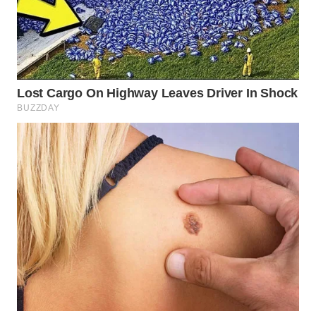
KARING
NEWS
JURNAL
MARITIM
HUMBANG
NEWS
GARONGGANG
NEWS
FISUELRI
ID
ENERGI
NEWS