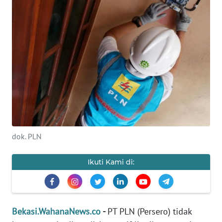
Informasi
INDEKS
BERITA
KONTAK
KAMI
INFO
IKLAN
dok. PLN
TENTANG
KAMI
Ikuti Kami di:
PEDOMAN
MEDIA
SIBER
Bekasi.WahanaNews.co
-
PT PLN (Persero) tidak