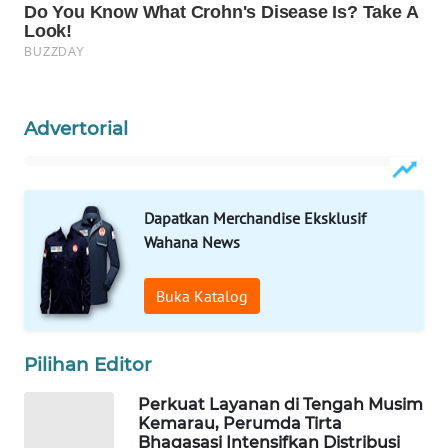
CILEUNGSI
NEWS
BERKAT
Advertorial
NEWS
BERAMPU
NEWS
Dapatkan Merchandise Eksklusif
Wahana News
ANUGERAH
NEWS
Buka Katalog
AKHLAK
ID
Pilihan Editor
PERAPKI
Perkuat Layanan di Tengah Musim
Kemarau, Perumda Tirta
NEWS
Bhagasasi Intensifkan Distribusi