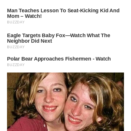
WAHANA
SPORT
WAHANA
UMKM
WAHANA
SELEB
WAHANA
PERSONA
WAHANA
OTOMOTIF
WAHANA
HEALTH