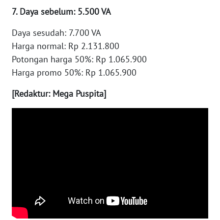
7. Daya sebelum: 5.500 VA
WN
SUMEDANG
Daya sesudah: 7.700 VA
Harga normal: Rp 2.131.800
WN
Potongan harga 50%: Rp 1.065.900
CIANJUR
Harga promo 50%: Rp 1.065.900
WN
[Redaktur: Mega Puspita]
KEPULAUAN
SERIBU
WN
TANGERANG
WN
BINJAI
WN
CIREBON