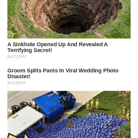
NEWS
SIBARAGAS
NEWS
METRO
SIANTAR
NEWS
METRO
MEDAN
NEWS
METRO
JAKARTA
NEWS
KRT
NEWS