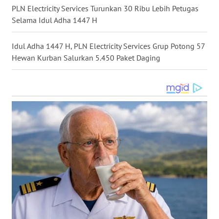
SURABAYA
PLN Electricity Services Turunkan 30 Ribu Lebih Petugas
Selama Idul Adha 1447 H
WN
NATUNA
Idul Adha 1447 H, PLN Electricity Services Grup Potong 57
Hewan Kurban Salurkan 5.450 Paket Daging
WN
BINTAN
WN
MANDALIKA
WN
LIKUPANG
WN
LABUANBAJO
WN
BORNEO