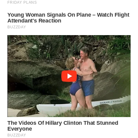
KONSUMEN
WAHANA
LISTRIK
WAHANA
TRAVEL
WAHANA
TV
WAHANANEWS
ID
WAHANANEWS
CO ID
WAHANANEWS
NET