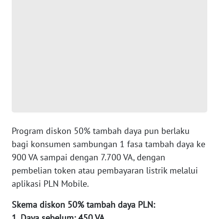
WN
BANTEN
WN
NTT
WN
KEPRI
WN
Program diskon 50% tambah daya pun berlaku
PAPUA
bagi konsumen sambungan 1 fasa tambah daya ke
900 VA sampai dengan 7.700 VA, dengan
WN
pembelian token atau pembayaran listrik melalui
PAPUA
aplikasi PLN Mobile.
BARAT
Skema diskon 50% tambah daya PLN:
WN
1. Daya sebelum: 450 VA