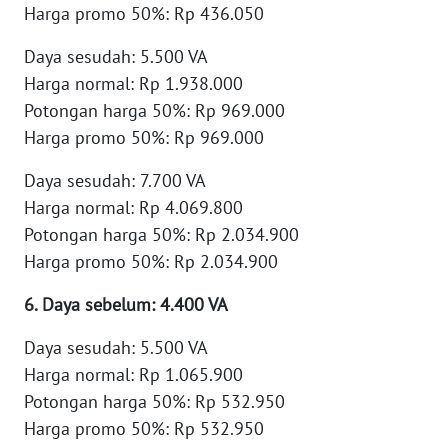
BEKASI
Harga promo 50%: Rp 436.050
Daya sesudah: 5.500 VA
WN
Harga normal: Rp 1.938.000
BOGOR
Potongan harga 50%: Rp 969.000
Harga promo 50%: Rp 969.000
WN
DEPOK
Daya sesudah: 7.700 VA
Harga normal: Rp 4.069.800
WN
TAPANULI
Potongan harga 50%: Rp 2.034.900
UTARA
Harga promo 50%: Rp 2.034.900
6. Daya sebelum: 4.400 VA
WN
SAMOSIR
Daya sesudah: 5.500 VA
Harga normal: Rp 1.065.900
WN
Potongan harga 50%: Rp 532.950
PADANG
LAWAS
Harga promo 50%: Rp 532.950