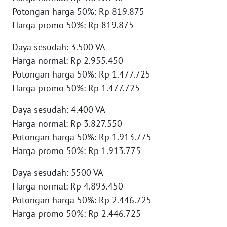
SULBAR
Potongan harga 50%: Rp 819.875
Harga promo 50%: Rp 819.875
WN
BABEL
Daya sesudah: 3.500 VA
Harga normal: Rp 2.955.450
WN
Potongan harga 50%: Rp 1.477.725
SUMBAR
Harga promo 50%: Rp 1.477.725
WN
Daya sesudah: 4.400 VA
SUMSEL
Harga normal: Rp 3.827.550
Potongan harga 50%: Rp 1.913.775
WN
Harga promo 50%: Rp 1.913.775
BENGKULU
Daya sesudah: 5500 VA
WN
Harga normal: Rp 4.893.450
LAMPUNG
Potongan harga 50%: Rp 2.446.725
Harga promo 50%: Rp 2.446.725
WN
JATENG