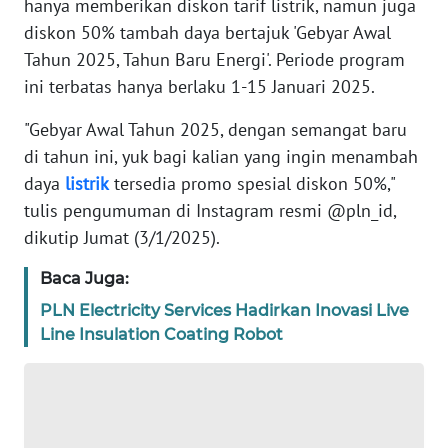
hanya memberikan diskon tarif listrik, namun juga
REDAKSI
diskon 50% tambah daya bertajuk 'Gebyar Awal
Tahun 2025, Tahun Baru Energi'. Periode program
KARIR
ini terbatas hanya berlaku 1-15 Januari 2025.
DISCLAIMER
"Gebyar Awal Tahun 2025, dengan semangat baru
di tahun ini, yuk bagi kalian yang ingin menambah
Wahana
daya
listrik
tersedia promo spesial diskon 50%,"
News
tulis pengumuman di Instagram resmi @pln_id,
Regional
dikutip Jumat (3/1/2025).
WN
Baca Juga:
SUMUT
PLN Electricity Services Hadirkan Inovasi Live
Line Insulation Coating Robot
WN
JAKARTA
WN
JABAR