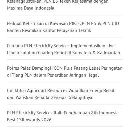
Ketenagalistrikan, PLN ES Teken Kerjasama dengan
Maxima Daya Indonesia
WN
PRIANGAN
Perkuat Kelistrikan di Kawasan PIK 2, PLN ES & PLN UID
TIMUR
Banten Resmikan Kantor Pelayanan Teknik
WN
SEMARANG
Perdana PLN Electricity Services Implementasikan Live
Line Insulation Coating Robot di Sumatera & Kalimantan
WN
SOLO
Polres Palas Dampingi ICON Plus Pasang Label Peringatan
di Tiang PLN dalam Penertiban Jaringan Ilegal
WN
BOROBUDUR
Ini Ikhtiar Agincourt Resources Wujudkan Energi Bersih
dan Wariskan Kepada Generasi Selanjutnya
WN
MADURA
PLN Electricity Services Raih Penghargaan 8th Indonesia
Best CSR Awards 2026
WN