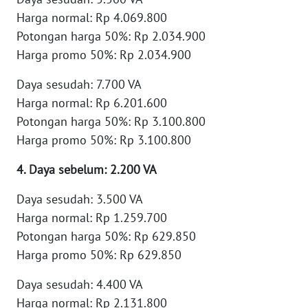
LANGKAT
Harga normal: Rp 4.069.800
Potongan harga 50%: Rp 2.034.900
WN
Harga promo 50%: Rp 2.034.900
TAPANULI
SELATAN
Daya sesudah: 7.700 VA
Harga normal: Rp 6.201.600
WN
Potongan harga 50%: Rp 3.100.800
TANJUNG
LESUNG
Harga promo 50%: Rp 3.100.800
4. Daya sebelum: 2.200 VA
WN
KARO
Daya sesudah: 3.500 VA
Harga normal: Rp 1.259.700
WN
Potongan harga 50%: Rp 629.850
SIMALUNGUN
Harga promo 50%: Rp 629.850
WN
Daya sesudah: 4.400 VA
LABUHANBATU
Harga normal: Rp 2.131.800