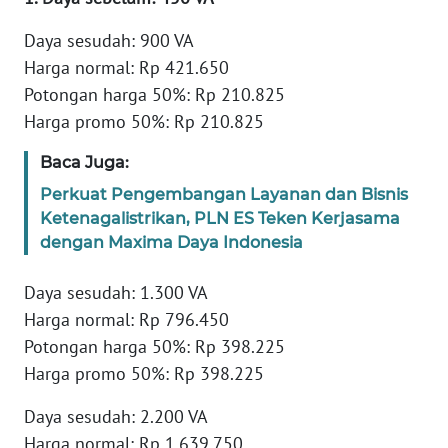
RIAU
Daya sesudah: 900 VA
WN
Harga normal: Rp 421.650
SERAMBI
Potongan harga 50%: Rp 210.825
Harga promo 50%: Rp 210.825
WN
JAMBI
Baca Juga:
Perkuat Pengembangan Layanan dan Bisnis
WN
Ketenagalistrikan, PLN ES Teken Kerjasama
SULTRA
dengan Maxima Daya Indonesia
WN
Daya sesudah: 1.300 VA
NTB
Harga normal: Rp 796.450
Potongan harga 50%: Rp 398.225
WN
Harga promo 50%: Rp 398.225
SULTENG
Daya sesudah: 2.200 VA
WN
Harga normal: Rp 1.639.750