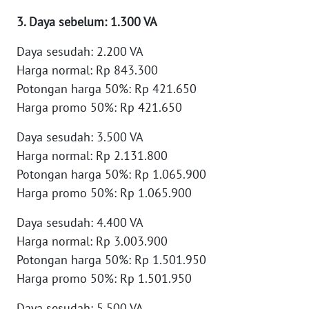
3. Daya sebelum: 1.300 VA
WN
MALUKU
Daya sesudah: 2.200 VA
Harga normal: Rp 843.300
WN
Potongan harga 50%: Rp 421.650
MALUT
Harga promo 50%: Rp 421.650
WN
Daya sesudah: 3.500 VA
DAIRI
Harga normal: Rp 2.131.800
Potongan harga 50%: Rp 1.065.900
WN
Harga promo 50%: Rp 1.065.900
DANAU
TOBA
Daya sesudah: 4.400 VA
Harga normal: Rp 3.003.900
WN
Potongan harga 50%: Rp 1.501.950
NIAS
Harga promo 50%: Rp 1.501.950
WN
Daya sesudah: 5.500 VA