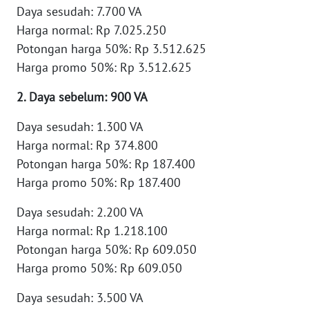
Daya sesudah: 7.700 VA
Harga normal: Rp 7.025.250
WN
Potongan harga 50%: Rp 3.512.625
NUSANTARA
Harga promo 50%: Rp 3.512.625
WN
2. Daya sebelum: 900 VA
JOGJA
Daya sesudah: 1.300 VA
WN
Harga normal: Rp 374.800
JATIM
Potongan harga 50%: Rp 187.400
Harga promo 50%: Rp 187.400
WN
BALI
Daya sesudah: 2.200 VA
Harga normal: Rp 1.218.100
WN
Potongan harga 50%: Rp 609.050
KALBAR
Harga promo 50%: Rp 609.050
WN
Daya sesudah: 3.500 VA
KALTENG