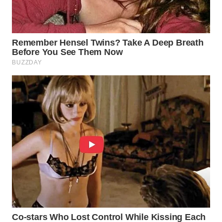
WAHANA
DESA
WISATA
LAPAK
WAHANA
Wahana
Network
KONSUMEN
LISTRIK
MASYARAKAT
KELISTRIKAN
WALINKI