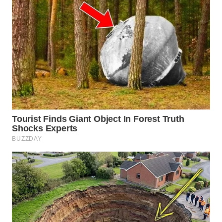
PORTAL
KONSUMEN
FORWAMKI
ALPERKLINAS
FORJASIDA
TAMBANG
NEWS
SITUNGIR
NEWS
SIDIKALANG