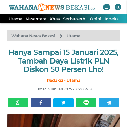
Utama
Nusantara
Khas
Serba-serbi
Opini
Indeks
WAHANA
Tutup
TV
Wahana News Bekasi
Utama
Hanya Sampai 15 Januari 2025,
UTAMA
Tambah Daya Listrik PLN
NUSANTARA
Diskon 50 Persen Lho!
Redaksi - Utama
KHAS
Jumat, 3 Januari 2025 - 21:40 WIB
SERBA-
SERBI
OPINI