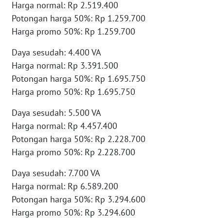
Harga normal: Rp 2.519.400
Potongan harga 50%: Rp 1.259.700
WN
Harga promo 50%: Rp 1.259.700
KALTARA
Daya sesudah: 4.400 VA
WN
Harga normal: Rp 3.391.500
KALSEL
Potongan harga 50%: Rp 1.695.750
Harga promo 50%: Rp 1.695.750
WN
KALTIM
Daya sesudah: 5.500 VA
Harga normal: Rp 4.457.400
WN
Potongan harga 50%: Rp 2.228.700
SULSEL
Harga promo 50%: Rp 2.228.700
WN
Daya sesudah: 7.700 VA
GORONTALO
Harga normal: Rp 6.589.200
Potongan harga 50%: Rp 3.294.600
WN
Harga promo 50%: Rp 3.294.600
SULUT