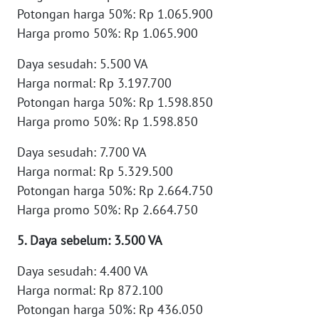
Potongan harga 50%: Rp 1.065.900
WN
Harga promo 50%: Rp 1.065.900
TAPANULI
TENGAH
Daya sesudah: 5.500 VA
Harga normal: Rp 3.197.700
WN DELI
SERDANG
Potongan harga 50%: Rp 1.598.850
Harga promo 50%: Rp 1.598.850
WN
Daya sesudah: 7.700 VA
TEBING
TINGGI
Harga normal: Rp 5.329.500
Potongan harga 50%: Rp 2.664.750
WN
Harga promo 50%: Rp 2.664.750
PAKPAK
5. Daya sebelum: 3.500 VA
WN
Daya sesudah: 4.400 VA
KARAWANG
Harga normal: Rp 872.100
Potongan harga 50%: Rp 436.050
WN