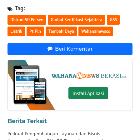
Tag:
WN
Diskon 50 Persen
Global Sertifikasi Sejahtera
GSS
INDRAMAYU
Listrik
Pt Pln
Tambah Daya
Wahananewsco
WN
KUNINGAN
Beri Komentar
WN
MAJALENGKA
WN
SUBANG
Install Aplikasi
WN
SUKABUMI
Berita Terkait
WN
Perkuat Pengembangan Layanan dan Bisnis
PURWAKARTA