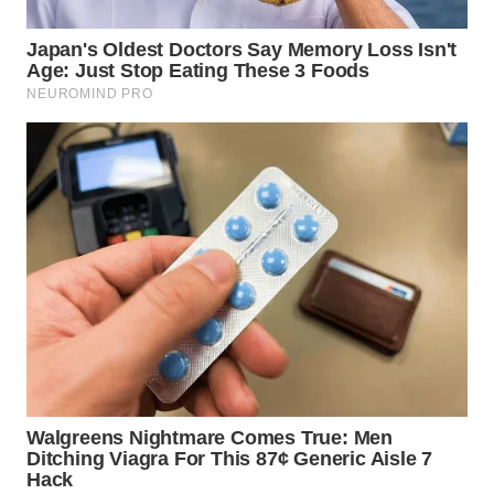
Wahana
Media
Group
WAHANA
NEWS
WAHANA
TANI
WAHANA
ADVOKAT
WAHANA
INFRASTRUKTUR
WAHANA