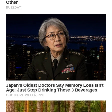
ID
MAWAKA
ID
MARTABAT
NET
PLN
WATCH
MKLI
LPKKI
LKKI
KOPEKLIN