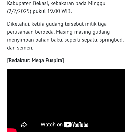
Kabupaten Bekasi, kebakaran pada Minggu
(2/2/2025) pukul 19.00 WIB.
WN
NUSANTARA
Diketahui, ketifa gudang tersebut milik tiga
perusahaan berbeda. Masing-masing gudang
WN
menyimpan bahan baku, seperti sepatu, springbed,
JOGJA
dan semen.
WN
[Redaktur: Mega Puspita]
JATIM
WN
BALI
WN
KALBAR
WN
KALTENG