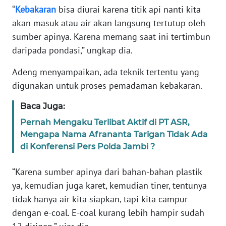
RIAU
“
Kebakaran
bisa diurai karena titik api nanti kita
akan masuk atau air akan langsung tertutup oleh
WN
sumber apinya. Karena memang saat ini tertimbun
SERAMBI
daripada pondasi,” ungkap dia.
WN
Adeng menyampaikan, ada teknik tertentu yang
JAMBI
digunakan untuk proses pemadaman kebakaran.
WN
Baca Juga:
SULTRA
Pernah Mengaku Terlibat Aktif di PT ASR,
Mengapa Nama Afrananta Tarigan Tidak Ada
WN
di Konferensi Pers Polda Jambi ?
NTB
“Karena sumber apinya dari bahan-bahan plastik
WN
ya, kemudian juga karet, kemudian tiner, tentunya
SULTENG
tidak hanya air kita siapkan, tapi kita campur
dengan e-coal. E-coal kurang lebih hampir sudah
WN