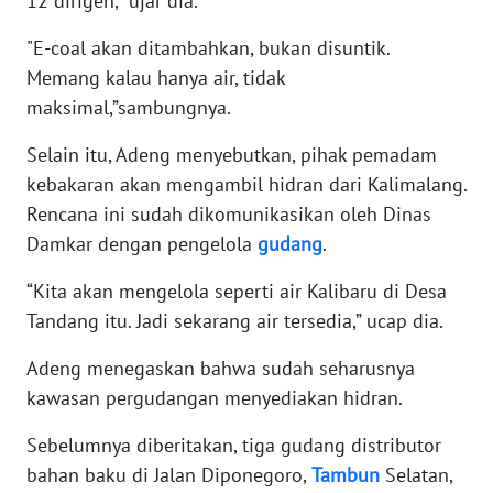
12 dirigen,” ujar dia.
SULBAR
"E-coal akan ditambahkan, bukan disuntik.
WN
Memang kalau hanya air, tidak
BABEL
maksimal,”sambungnya.
WN
Selain itu, Adeng menyebutkan, pihak pemadam
SUMBAR
kebakaran akan mengambil hidran dari Kalimalang.
Rencana ini sudah dikomunikasikan oleh Dinas
WN
Damkar dengan pengelola
gudang
.
SUMSEL
“Kita akan mengelola seperti air Kalibaru di Desa
WN
Tandang itu. Jadi sekarang air tersedia,” ucap dia.
BENGKULU
Adeng menegaskan bahwa sudah seharusnya
WN
kawasan pergudangan menyediakan hidran.
LAMPUNG
Sebelumnya diberitakan, tiga gudang distributor
WN
bahan baku di Jalan Diponegoro,
Tambun
Selatan,
JATENG