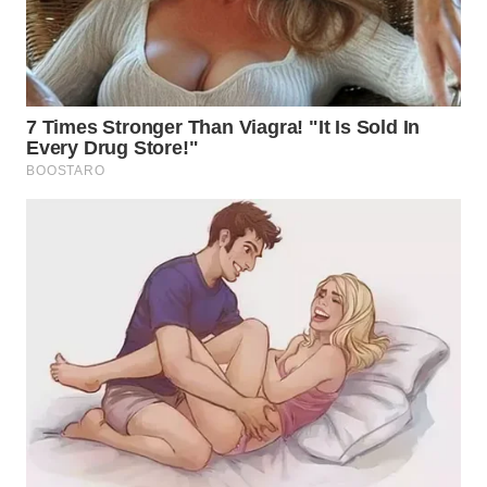
WN
INDRAMAYU
WN
KUNINGAN
WN
MAJALENGKA
WN
SUBANG
WN
SUKABUMI
WN
PURWAKARTA