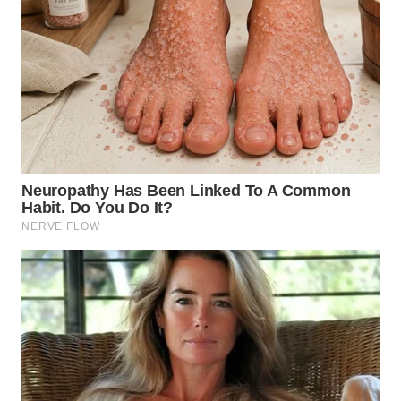
WN
SUMEDANG
WN
CIANJUR
WN
KEPULAUAN
SERIBU
WN
TANGERANG
WN
BINJAI
WN
CIREBON