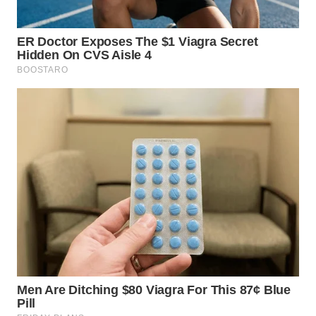
WN
TAPANULI
TENGAH
WN DELI
SERDANG
WN
TEBING
TINGGI
WN
PAKPAK
WN
KARAWANG
WN