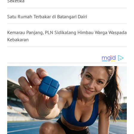
Seketika
LANGKAT
Satu Rumah Terbakar di Batangari Dairi
WN
TAPANULI
SELATAN
Kemarau Panjang, PLN Sidikalang Himbau Warga Waspada
Kebakaran
WN
TANJUNG
LESUNG
WN
KARO
WN
SIMALUNGUN
WN
LABUHANBATU