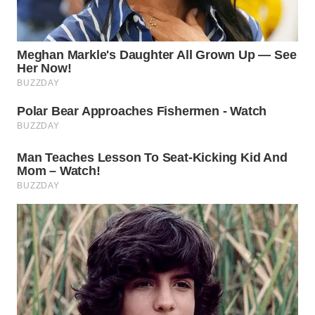
KONSUMEN
WAHANA
LISTRIK
WAHANA
TRAVEL
WAHANA
TV
WAHANANEWS
ID
WAHANANEWS
CO ID
WAHANANEWS
NET