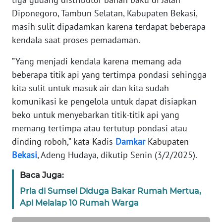
REDAKSI
Diponegoro, Tambun Selatan, Kabupaten Bekasi,
masih sulit dipadamkan karena terdapat beberapa
KARIR
kendala saat proses pemadaman.
”Yang menjadi kendala karena memang ada
DISCLAIMER
beberapa titik api yang tertimpa pondasi sehingga
kita sulit untuk masuk air dan kita sudah
Wahana
News
komunikasi ke pengelola untuk dapat disiapkan
Regional
beko untuk menyebarkan titik-titik api yang
memang tertimpa atau tertutup pondasi atau
WN
dinding roboh,” kata Kadis
Damkar
Kabupaten
SUMUT
Bekasi
, Adeng Hudaya, dikutip Senin (3/2/2025).
WN
Baca Juga:
JAKARTA
Pria di Sumsel Diduga Bakar Rumah Mertua,
Api Melalap 10 Rumah Warga
WN
JABAR