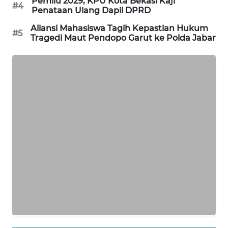
Pemilu 2029, KPU Kota Bekasi Kaji
#4
Penataan Ulang Dapil DPRD
KARING
Aliansi Mahasiswa Tagih Kepastian Hukum
NEWS
#5
Tragedi Maut Pendopo Garut ke Polda Jabar
JURNAL
MARITIM
HUMBANG
NEWS
GARONGGANG
NEWS
FISUELRI
ID
ENERGI
NEWS