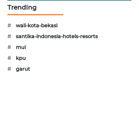
Trending
CILEUNGSI
NEWS
#
wali-kota-bekasi
BERKAT
#
santika-indonesia-hotels-resorts
NEWS
#
mui
BERAMPU
#
kpu
NEWS
#
garut
ANUGERAH
NEWS
AKHLAK
ID
PERAPKI
NEWS