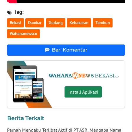
Tag:
WN
KALTARA
Bekasi
Damkar
Gudang
Kebakaran
Tambun
Wahananewsco
WN
KALSEL
Beri Komentar
WN
KALTIM
WN
SULSEL
Install Aplikasi
WN
GORONTALO
Berita Terkait
WN
SULUT
Pernah Mengaku Terlibat Aktif di PT ASR, Mengapa Nama