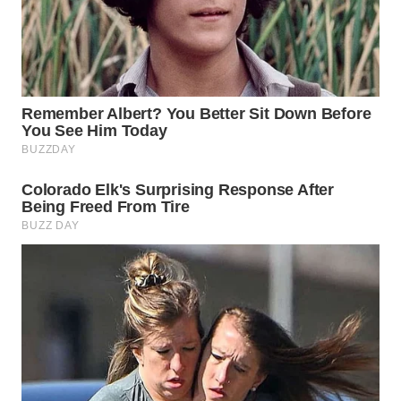
WAHANA
SPORT
WAHANA
UMKM
WAHANA
SELEB
WAHANA
PERSONA
WAHANA
OTOMOTIF
WAHANA
HEALTH