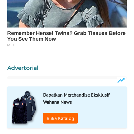
WAHANA
DESA
WISATA
LAPAK
WAHANA
Wahana
Advertorial
Network
KONSUMEN
LISTRIK
Dapatkan Merchandise Eksklusif
Wahana News
MASYARAKAT
KELISTRIKAN
Buka Katalog
WALINKI