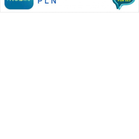
WAHANA MEDIA GROUP
|
|
|
WAHANA NEWS co
WAHANA TANI
WAHANA ADVOKAT
|
|
WAHANA INFRASTRUKTUR
WAHANA KONSUMEN
|
|
|
WAHANA LISTRIK
WAHANA TRAVEL
WAHANA TV
|
|
|
WAHANANEWS id
WAHANANEWS CO ID
WAHANANEWS NET
|
|
|
WAHANA SPORT ID
Wahana UMKM
Wahana Seleb
|
|
|
Wahana Persona
Wahana Otomotif
Wahana Health
|
Wahana Desa Wisata
Lapak Wahana