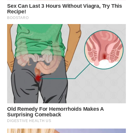
WN
PRIANGAN
TIMUR
WN
SEMARANG
WN
SOLO
WN
BOROBUDUR
WN
MADURA
WN