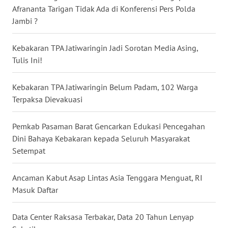
Afrananta Tarigan Tidak Ada di Konferensi Pers Polda
Jambi ?
WN
MALUKU
Kebakaran TPA Jatiwaringin Jadi Sorotan Media Asing,
WN
Tulis Ini!
MALUT
Kebakaran TPA Jatiwaringin Belum Padam, 102 Warga
WN
Terpaksa Dievakuasi
DAIRI
Pemkab Pasaman Barat Gencarkan Edukasi Pencegahan
WN
Dini Bahaya Kebakaran kepada Seluruh Masyarakat
DANAU
Setempat
TOBA
Ancaman Kabut Asap Lintas Asia Tenggara Menguat, RI
WN
Masuk Daftar
NIAS
Data Center Raksasa Terbakar, Data 20 Tahun Lenyap
WN