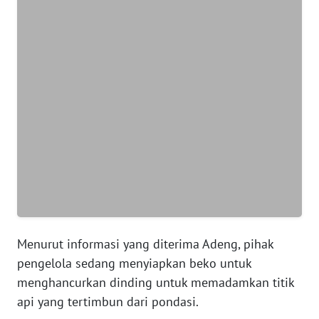
WN
BANTEN
WN
NTT
WN
KEPRI
WN
PAPUA
WN
Menurut informasi yang diterima Adeng, pihak
PAPUA
pengelola sedang menyiapkan beko untuk
BARAT
menghancurkan dinding untuk memadamkan titik
api yang tertimbun dari pondasi.
WN