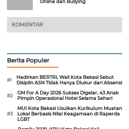
NEWS
Online dan Bullying
SIBARAGAS
NEWS
KOMENTAR
METRO
SIANTAR
NEWS
Berita Populer
METRO
MEDAN
NEWS
Hadirkan BERTRI, Wali Kota Bekasi Sebut
#1
Disiplin ASN Tidak Hanya Diukur dari Absensi
METRO
GM For A Day 2026 Sukses Digelar, 43 Anak
#2
JAKARTA
Pimpin Operasional Hotel Selama Sehari
NEWS
MUI Kota Bekasi Usulkan Kurikulum Muatan
#3
Lokal Berbasis Nilai Keagamaan di Raperda
KRT
LGBT
NEWS