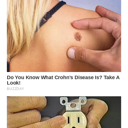
SURABAYA
WN
NATUNA
WN
BINTAN
WN
MANDALIKA
WN
LIKUPANG
WN
LABUANBAJO
WN
BORNEO