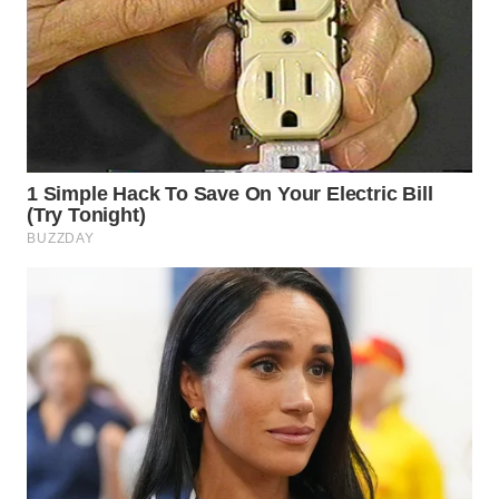
Wahana
Media
Group
WAHANA
NEWS
WAHANA
TANI
WAHANA
ADVOKAT
WAHANA
INFRASTRUKTUR
WAHANA