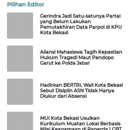
ID
Pilihan Editor
Gerindra Jadi Satu-satunya Partai
MAWAKA
yang Belum Lakukan
ID
Pemutakhiran Data Parpol di KPU
Kota Bekasi
MARTABAT
NET
Aliansi Mahasiswa Tagih Kepastian
Hukum Tragedi Maut Pendopo
PLN
Garut ke Polda Jabar
WATCH
MKLI
Hadirkan BERTRI, Wali Kota Bekasi
Sebut Disiplin ASN Tidak Hanya
Diukur dari Absensi
LPKKI
LKKI
MUI Kota Bekasi Usulkan
Kurikulum Muatan Lokal Berbasis
KOPEKLIN
Nilai Keagamaan di Raperda LGBT