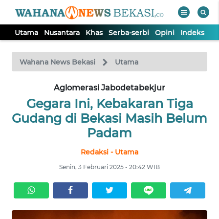
Utama
Nusantara
Khas
Serba-serbi
Opini
Indeks
WAHANA
Tutup
TV
Wahana News Bekasi
Utama
Aglomerasi Jabodetabekjur
UTAMA
Gegara Ini, Kebakaran Tiga
NUSANTARA
Gudang di Bekasi Masih Belum
Padam
KHAS
Redaksi - Utama
Senin, 3 Februari 2025 - 20:42 WIB
SERBA-
SERBI
OPINI