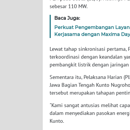
WN
sebesar 110 MW.
NUSANTARA
Baca Juga:
WN
Perkuat Pengembangan Layanan 
JOGJA
Kerjasama dengan Maxima Day
WN
Lewat tahap sinkronisasi pertama, 
JATIM
terkoordinasi dengan keandalan yan
pembangkit listrik dengan jaringan 
WN
BALI
Sementara itu, Pelaksana Harian (
Jawa Bagian Tengah Kunto Nugroho
WN
tersebut merupakan tahapan penti
KALBAR
"Kami sangat antusias melihat capa
dalam menyediakan pasokan energi 
WN
KALTENG
Kunto.