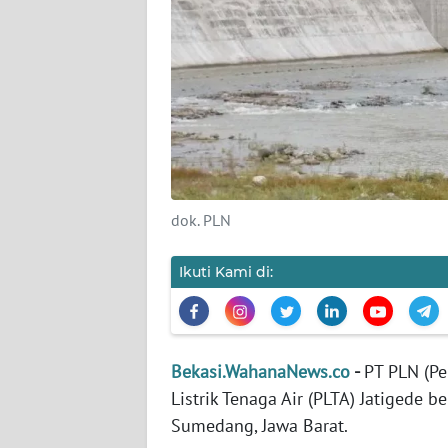
KARIR
DISCLAIMER
Wahana
News
Regional
dok. PLN
WN
SUMUT
Ikuti Kami di:
WN
JAKARTA
Bekasi.WahanaNews.co
-
PT PLN (P
WN
Listrik Tenaga Air (PLTA) Jatigede
JABAR
Sumedang, Jawa Barat.