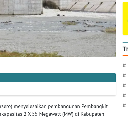
T
#
#
#
#
#
ersero) menyelesaikan pembangunan Pembangkit
 berkapasitas 2 X 55 Megawatt (MW) di Kabupaten