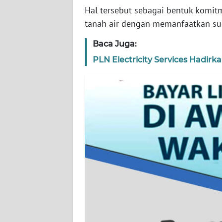
WN
Hal tersebut sebagai bentuk komi
BANTEN
tanah air dengan memanfaatkan sum
WN
Baca Juga:
NTT
PLN Electricity Services Hadirka
WN
KEPRI
WN
PAPUA
WN
PAPUA
BARAT
WN
RIAU