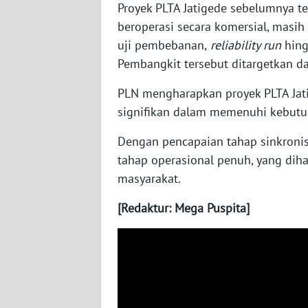
Proyek PLTA Jatigede sebelumnya te
WN
KALTARA
beroperasi secara komersial, masih
uji pembebanan,
reliability run
hing
WN
Pembangkit tersebut ditargetkan da
KALSEL
PLN mengharapkan proyek PLTA Jat
signifikan dalam memenuhi kebutuh
WN
KALTIM
Dengan pencapaian tahap sinkronis
tahap operasional penuh, yang di
WN
SULSEL
masyarakat.
[Redaktur: Mega Puspita]
WN
GORONTALO
WN
SULUT