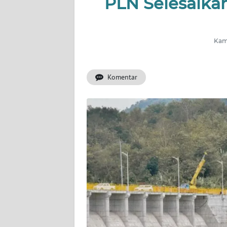
PLN Selesaika
INDEKS
BERITA
Kami
KONTAK
KAMI
Komentar
INFO
IKLAN
TENTANG
KAMI
PEDOMAN
MEDIA
SIBER
REDAKSI