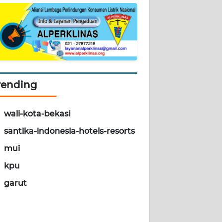
rending
wali-kota-bekasi
santika-indonesia-hotels-resorts
mui
kpu
garut