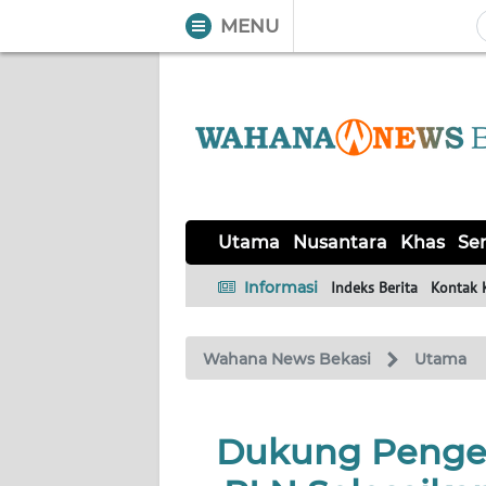
MENU
WAHANA
Tutup
TV
UTAMA
NUSANTARA
Utama
Nusantara
Khas
Ser
KHAS
Informasi
Indeks Berita
Kontak 
SERBA-
Wahana News Bekasi
Utama
SERBI
OPINI
Dukung Pengem
Informasi