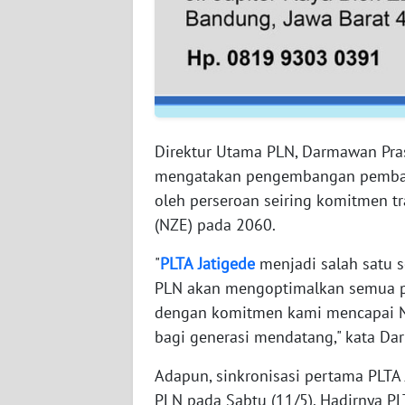
WN
BABEL
WN
SUMBAR
Direktur Utama PLN, Darmawan Pras
WN
SUMSEL
mengatakan pengembangan pembang
oleh perseroan seiring komitmen t
WN
(NZE) pada 2060.
BENGKULU
"
PLTA
Jatigede
menjadi salah satu s
PLN akan mengoptimalkan semua pot
WN
LAMPUNG
dengan komitmen kami mencapai N
bagi generasi mendatang," kata Da
WN
JATENG
Adapun, sinkronisasi pertama PLTA J
PLN pada Sabtu (11/5). Hadirnya P