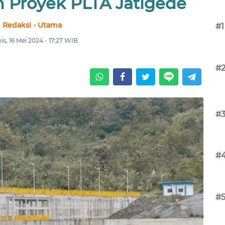
n Proyek PLTA Jatigede
Redaksi - Utama
#1
s, 16 Mei 2024 - 17:27 WIB
#
#
#
#