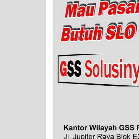
WN
SERAMBI
WN
JAMBI
WN
SULTRA
WN
NTB
WN
SULTENG
WN
SULBAR