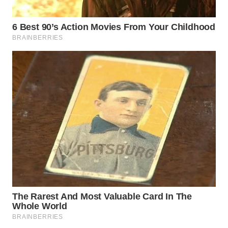
Wahana
Media
Group
WAHANA
NEWS
WAHANA
TANI
WAHANA
ADVOKAT
WAHANA
INFRASTRUKTUR
WAHANA