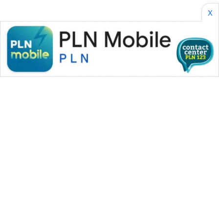
X
WAHANA MEDIA GROUP
|
|
|
WAHANA NEWS co
WAHANA TANI
WAHANA ADVOKAT
|
|
WAHANA INFRASTRUKTUR
WAHANA KONSUMEN