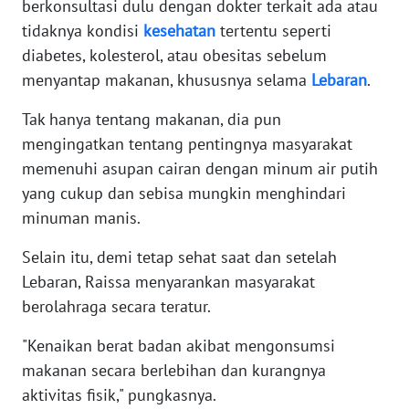
berkonsultasi dulu dengan dokter terkait ada atau
tidaknya kondisi
kesehatan
tertentu seperti
WN
diabetes, kolesterol, atau obesitas sebelum
NUSANTARA
menyantap makanan, khususnya selama
Lebaran
.
WN
Tak hanya tentang makanan, dia pun
JOGJA
mengingatkan tentang pentingnya masyarakat
memenuhi asupan cairan dengan minum air putih
WN
yang cukup dan sebisa mungkin menghindari
JATIM
minuman manis.
WN
Selain itu, demi tetap sehat saat dan setelah
BALI
Lebaran, Raissa menyarankan masyarakat
berolahraga secara teratur.
WN
KALBAR
"Kenaikan berat badan akibat mengonsumsi
makanan secara berlebihan dan kurangnya
WN
aktivitas fisik," pungkasnya.
KALTENG