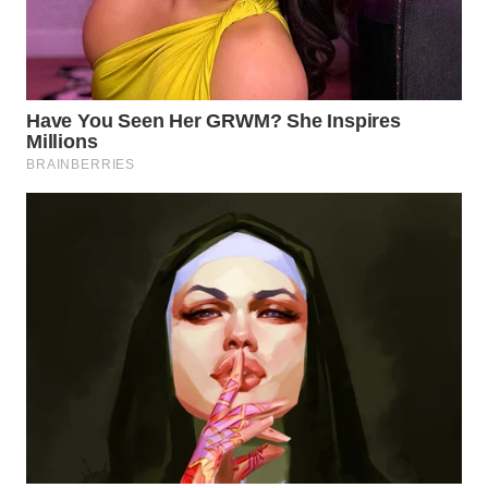
WN
SUMEDANG
WN
CIANJUR
WN
KEPULAUAN
SERIBU
WN
TANGERANG
WN
BINJAI
WN
CIREBON