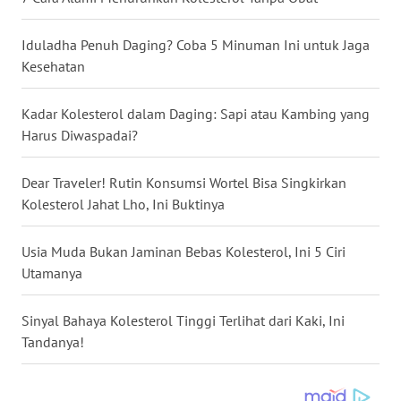
LANGKAT
Iduladha Penuh Daging? Coba 5 Minuman Ini untuk Jaga
WN
Kesehatan
TAPANULI
SELATAN
Kadar Kolesterol dalam Daging: Sapi atau Kambing yang
Harus Diwaspadai?
WN
TANJUNG
LESUNG
Dear Traveler! Rutin Konsumsi Wortel Bisa Singkirkan
Kolesterol Jahat Lho, Ini Buktinya
WN
KARO
Usia Muda Bukan Jaminan Bebas Kolesterol, Ini 5 Ciri
Utamanya
WN
SIMALUNGUN
Sinyal Bahaya Kolesterol Tinggi Terlihat dari Kaki, Ini
Tandanya!
WN
LABUHANBATU