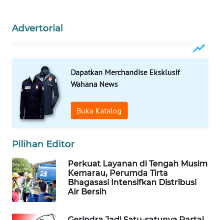
PORTAL
Advertorial
KONSUMEN
FORWAMKI
Dapatkan Merchandise Eksklusif
Wahana News
ALPERKLINAS
Buka Katalog
FORJASIDA
TAMBANG
Pilihan Editor
NEWS
Perkuat Layanan di Tengah Musim
Kemarau, Perumda Tirta
SITUNGIR
Bhagasasi Intensifkan Distribusi
NEWS
Air Bersih
SIDIKALANG
Gerindra Jadi Satu-satunya Partai