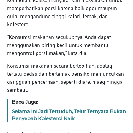
Kemudian, Raissa menyarankan masyarakat untuk
RIAU
memperhatikan porsi karena baik opor maupun
gulai mengandung tinggi kalori, lemak, dan
WN
kolesterol.
SERAMBI
"Konsumsi makanan secukupnya. Anda dapat
WN
menggunakan piring kecil untuk membantu
JAMBI
mengontrol porsi makan," kata dia.
WN
Konsumsi makanan secara berlebihan, apalagi
SULTRA
terlalu pedas dan berlemak berisiko memunculkan
gangguan pencernaan, seperti diare, maag hingga
WN
sembelit.
NTB
Baca Juga:
WN
Selama Ini Jadi Tertuduh, Telur Ternyata Bukan
SULTENG
Penyebab Kolesterol Naik
WN