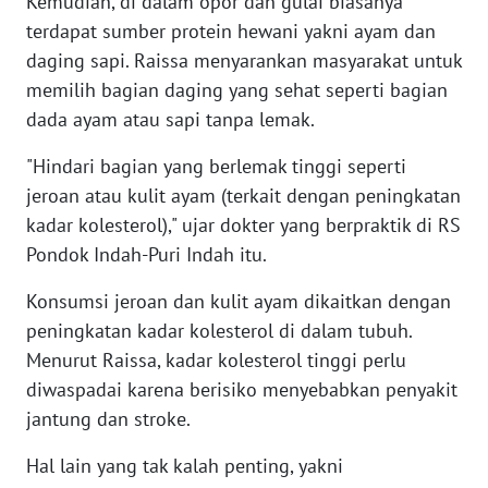
Kemudian, di dalam opor dan gulai biasanya
SULBAR
terdapat sumber protein hewani yakni ayam dan
daging sapi. Raissa menyarankan masyarakat untuk
WN
BABEL
memilih bagian daging yang sehat seperti bagian
dada ayam atau sapi tanpa lemak.
WN
"Hindari bagian yang berlemak tinggi seperti
SUMBAR
jeroan atau kulit ayam (terkait dengan peningkatan
WN
kadar kolesterol)," ujar dokter yang berpraktik di RS
SUMSEL
Pondok Indah-Puri Indah itu.
Konsumsi jeroan dan kulit ayam dikaitkan dengan
WN
BENGKULU
peningkatan kadar kolesterol di dalam tubuh.
Menurut Raissa, kadar kolesterol tinggi perlu
WN
diwaspadai karena berisiko menyebabkan penyakit
LAMPUNG
jantung dan stroke.
Hal lain yang tak kalah penting, yakni
WN
JATENG