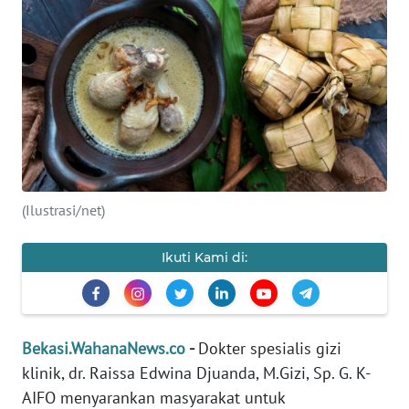
Informasi
INDEKS
BERITA
KONTAK
KAMI
INFO
(Ilustrasi/net)
IKLAN
Ikuti Kami di:
TENTANG
KAMI
PEDOMAN
Bekasi.WahanaNews.co
-
Dokter spesialis gizi
MEDIA
klinik, dr. Raissa Edwina Djuanda, M.Gizi, Sp. G. K-
SIBER
AIFO menyarankan masyarakat untuk