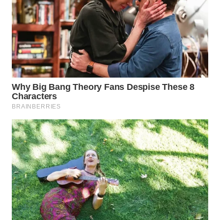
WAHANA
DESA
WISATA
LAPAK
WAHANA
Wahana
Network
KONSUMEN
LISTRIK
MASYARAKAT
KELISTRIKAN
WALINKI