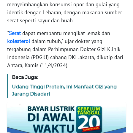
menyeimbangkan konsumsi opor dan gulai yang
REDAKSI
identik dengan Lebaran, dengan makanan sumber
serat seperti sayur dan buah.
KARIR
"
Serat
dapat membantu mengikat lemak dan
DISCLAIMER
kolesterol
dalam tubuh," ujar dokter yang
tergabung dalam Perhimpunan Dokter Gizi Klinik
Wahana
Indonesia (PDGKI) cabang DKI Jakarta, dikutip dari
News
Regional
Antara, Kamis (11/4/2024).
Baca Juga:
WN
SUMUT
Udang Tinggi Protein, Ini Manfaat Gizi yang
Jarang Disadari
WN
JAKARTA
WN
JABAR