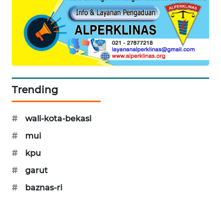
SONYA
ASA
NEWS
Trending
#
wali-kota-bekasi
#
mui
#
kpu
#
garut
#
baznas-ri