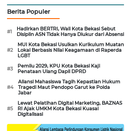
CILEUNGSI
Berita Populer
NEWS
Hadirkan BERTRI, Wali Kota Bekasi Sebut
#1
BERKAT
Disiplin ASN Tidak Hanya Diukur dari Absensi
NEWS
MUI Kota Bekasi Usulkan Kurikulum Muatan
#2
Lokal Berbasis Nilai Keagamaan di Raperda
BERAMPU
LGBT
NEWS
Pemilu 2029, KPU Kota Bekasi Kaji
#3
Penataan Ulang Dapil DPRD
ANUGERAH
NEWS
Aliansi Mahasiswa Tagih Kepastian Hukum
#4
Tragedi Maut Pendopo Garut ke Polda
Jabar
AKHLAK
ID
Lewat Pelatihan Digital Marketing, BAZNAS
#5
RI Ajak UMKM Kota Bekasi Kuasai
Digitalisasi
PERAPKI
NEWS