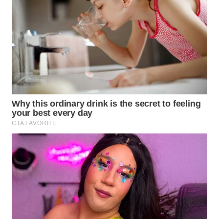
BEKASI
WN
BOGOR
WN
DEPOK
WN
TAPANULI
UTARA
WN
SAMOSIR
WN
PADANG
LAWAS