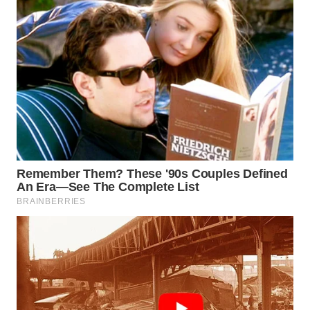
WN
PRIANGAN
TIMUR
WN
SEMARANG
WN
SOLO
WN
BOROBUDUR
WN
MADURA
WN