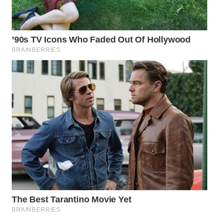
ID
MAWAKA
ID
MARTABAT
NET
PLN
WATCH
MKLI
LPKKI
LKKI
KOPEKLIN