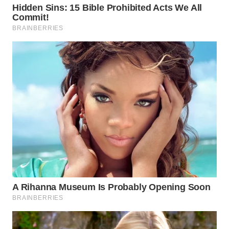
WN
INDRAMAYU
WN
KUNINGAN
WN
MAJALENGKA
WN
SUBANG
WN
SUKABUMI
WN
PURWAKARTA