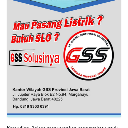
WN
BANTEN
WN
NTT
WN
KEPRI
WN
PAPUA
WN
PAPUA
BARAT
WN