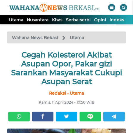
Utama
Nusantara
Khas
Serba-serbi
Opini
Indeks
WAHANA
Tutup
TV
Wahana News Bekasi
Utama
Cegah Kolesterol Akibat
UTAMA
Asupan Opor, Pakar gizi
NUSANTARA
Sarankan Masyarakat Cukupi
Asupan Serat
KHAS
Redaksi - Utama
Kamis, 11 April 2024 - 10:50 WIB
SERBA-
SERBI
OPINI