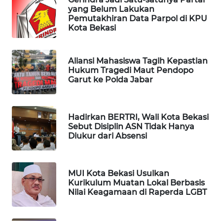
NEWS
yang Belum Lakukan
Pemutakhiran Data Parpol di KPU
SIBARAGAS
Kota Bekasi
NEWS
Aliansi Mahasiswa Tagih Kepastian
METRO
Hukum Tragedi Maut Pendopo
SIANTAR
Garut ke Polda Jabar
NEWS
METRO
Hadirkan BERTRI, Wali Kota Bekasi
MEDAN
Sebut Disiplin ASN Tidak Hanya
NEWS
Diukur dari Absensi
METRO
JAKARTA
MUI Kota Bekasi Usulkan
NEWS
Kurikulum Muatan Lokal Berbasis
Nilai Keagamaan di Raperda LGBT
KRT
NEWS