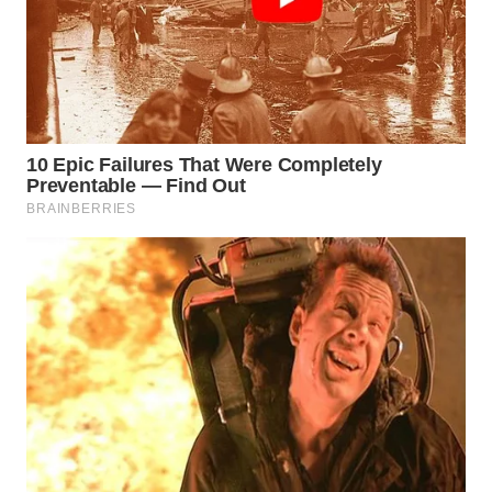
SURABAYA
WN
NATUNA
WN
BINTAN
WN
MANDALIKA
WN
LIKUPANG
WN
LABUANBAJO
WN
BORNEO