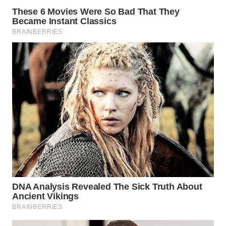
KONSUMEN
WAHANA
LISTRIK
WAHANA
TRAVEL
WAHANA
TV
WAHANANEWS
ID
WAHANANEWS
CO ID
WAHANANEWS
NET