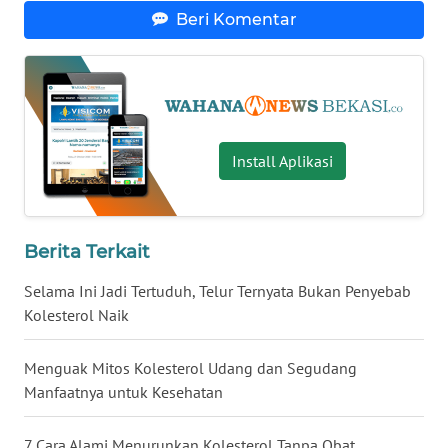
Beri Komentar
WN
MALUKU
WN
MALUT
Install Aplikasi
WN
DAIRI
Berita Terkait
WN
DANAU
Selama Ini Jadi Tertuduh, Telur Ternyata Bukan Penyebab
TOBA
Kolesterol Naik
WN
Menguak Mitos Kolesterol Udang dan Segudang
NIAS
Manfaatnya untuk Kesehatan
WN
7 Cara Alami Menurunkan Kolesterol Tanpa Obat