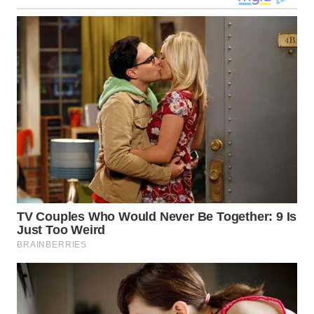
WN
TAPANULI
TENGAH
WN DELI
SERDANG
WN
TEBING
TINGGI
WN
PAKPAK
WN
KARAWANG
WN