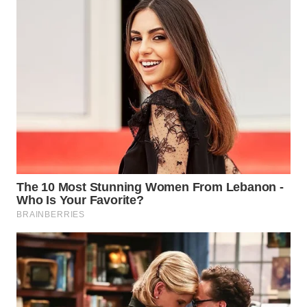
WAHANA
SPORT
WAHANA
UMKM
WAHANA
SELEB
WAHANA
PERSONA
WAHANA
OTOMOTIF
WAHANA
HEALTH