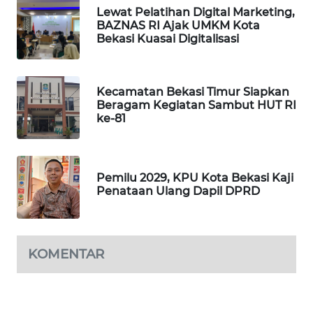
Lewat Pelatihan Digital Marketing,
BAZNAS RI Ajak UMKM Kota
KARING
Bekasi Kuasai Digitalisasi
NEWS
JURNAL
Kecamatan Bekasi Timur Siapkan
MARITIM
Beragam Kegiatan Sambut HUT RI
ke-81
HUMBANG
NEWS
Pemilu 2029, KPU Kota Bekasi Kaji
GARONGGANG
Penataan Ulang Dapil DPRD
NEWS
FISUELRI
ID
KOMENTAR
ENERGI
NEWS