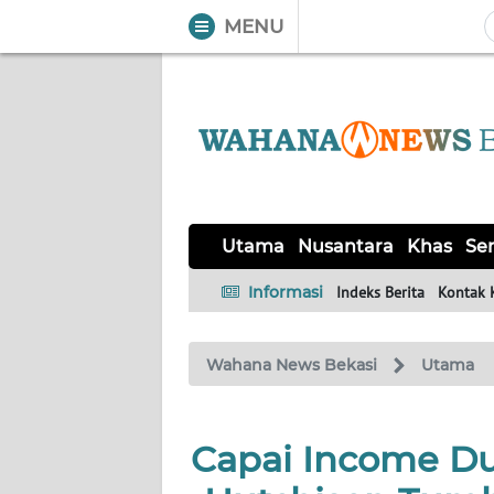
MENU
WAHANA
Tutup
TV
UTAMA
NUSANTARA
Utama
Nusantara
Khas
Ser
KHAS
Informasi
Indeks Berita
Kontak 
SERBA-
Wahana News Bekasi
Utama
SERBI
OPINI
Capai Income Du
Informasi