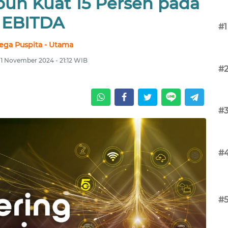
uh Kuat 15 Persen pada
EBITDA
#1
ega Puspita - Utama
 1 November 2024 - 21:12 WIB
#
#
#
#