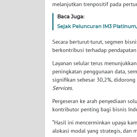
melanjutkan trenpositif pada pert
WN
BABEL
Baca Juga:
Sejak Peluncuran IM3 Platinum,
WN
SUMBAR
Secara berturut-turut, segmen bisni
berkontribusi terhadap pendapatan
WN
SUMSEL
Layanan selular terus menunjukkan
peningkatan penggunaan data, se
WN
signifikan sebesar 30,2%, didorong
BENGKULU
Services.
WN
Pergeseran ke arah penyediaan solu
LAMPUNG
kontributor penting bagi bisnis Ind
WN
“Hasil ini mencerminkan upaya ka
JATENG
alokasi modal yang strategis, dan 