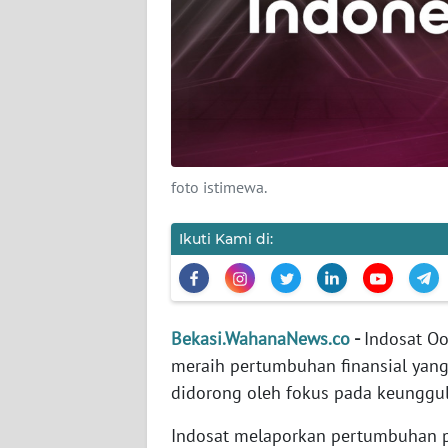
KARIR
DISCLAIMER
Wahana
News
Regional
foto istimewa.
WN
Ikuti Kami di:
SUMUT
WN
JAKARTA
Bekasi.WahanaNews.co
-
Indosat Oo
meraih pertumbuhan finansial yang
WN
didorong oleh fokus pada keunggul
JABAR
Indosat melaporkan pertumbuhan p