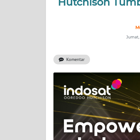
Hutchison Tumb
INDEKS
BERITA
M
KONTAK
Jumat,
KAMI
Komentar
INFO
IKLAN
TENTANG
KAMI
PEDOMAN
MEDIA
SIBER
REDAKSI