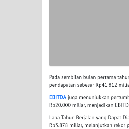
WN
SERAMBI
WN
JAMBI
WN
SULTRA
WN
Pada sembilan bulan pertama tahun
NTB
pendapatan sebesar Rp41.812 mili
WN
EBITDA
juga menunjukkan pertumb
SULTENG
Rp20.000 miliar, menjadikan EBITD
WN
Laba Tahun Berjalan yang Dapat Dia
SULBAR
Rp3.878 miliar, melanjutkan rekor p