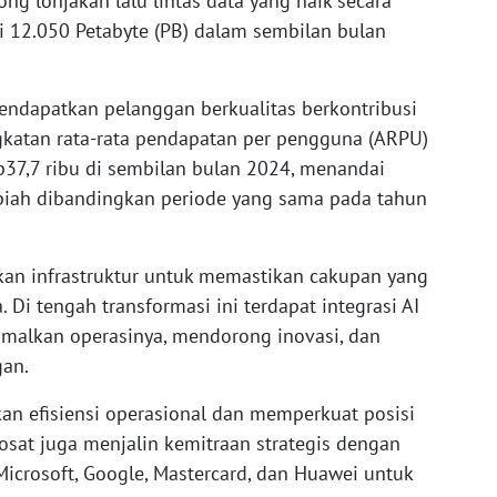
ng lonjakan lalu lintas data yang naik secara
i 12.050 Petabyte (PB) dalam sembilan bulan
mendapatkan pelanggan berkualitas berkontribusi
gkatan rata-rata pendapatan per pengguna (ARPU)
p37,7 ribu di sembilan bulan 2024, menandai
upiah dibandingkan periode yang sama pada tahun
tkan infrastruktur untuk memastikan cakupan yang
. Di tengah transformasi ini terdapat integrasi AI
malkan operasinya, mendorong inovasi, dan
gan.
an efisiensi operasional dan memperkuat posisi
dosat juga menjalin kemitraan strategis dengan
Microsoft, Google, Mastercard, dan Huawei untuk