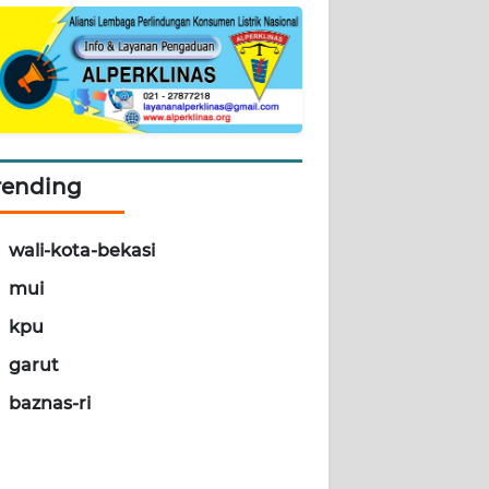
rending
wali-kota-bekasi
mui
kpu
garut
baznas-ri