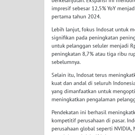
berkelanjutan. Ekspansi ini mendoro
WN
impresif sebesar 12,5% YoY menjad
KALTARA
pertama tahun 2024.
WN
Lebih lanjut, fokus Indosat untuk 
KALSEL
signifikan pada peningkatan penin
untuk pelanggan seluler menjadi R
WN
peningkatan 8,7% atau tiga ribu r
KALTIM
sebelumnya.
WN
Selain itu, Indosat terus meningka
SULSEL
kuat dan andal di seluruh Indonesia
yang dimanfaatkan untuk mengopti
WN
meningkatkan pengalaman pelang
GORONTALO
Pendekatan ini berhasil meningkatk
WN
kompetitif perusahaan di pasar. In
SULUT
perusahaan global seperti NVIDIA, 