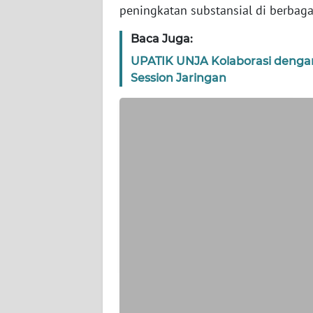
WN
peningkatan substansial di berbagai
BANTEN
Baca Juga:
WN
UPATIK UNJA Kolaborasi dengan
NTT
Session Jaringan
WN
KEPRI
WN
PAPUA
WN
PAPUA
BARAT
WN
RIAU