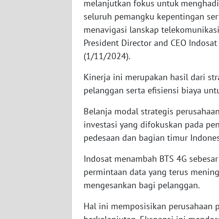
melanjutkan fokus untuk menghad
WN
seluruh pemangku kepentingan sert
NUSANTARA
menavigasi lanskap telekomunikasi 
President Director and CEO Indosat
WN
(1/11/2024).
JOGJA
Kinerja ini merupakan hasil dari st
WN
pelanggan serta efisiensi biaya un
JATIM
Belanja modal strategis perusahaan
WN
investasi yang difokuskan pada peni
BALI
pedesaan dan bagian timur Indones
WN
Indosat menambah BTS 4G sebesar
KALBAR
permintaan data yang terus meni
mengesankan bagi pelanggan.
WN
KALTENG
Hal ini memposisikan perusahaan 