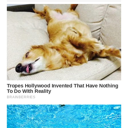
SURABAYA
WN
NATUNA
WN
BINTAN
WN
MANDALIKA
WN
LIKUPANG
WN
LABUANBAJO
WN
BORNEO