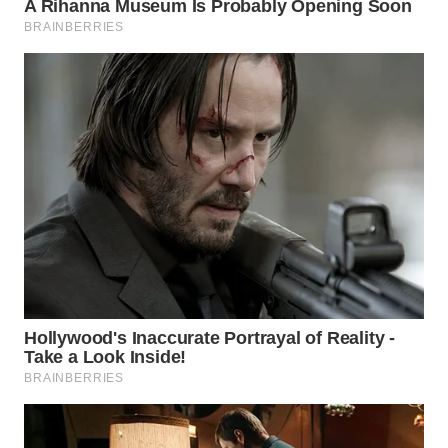
WAHANA
SPORT
WAHANA
UMKM
WAHANA
SELEB
WAHANA
PERSONA
WAHANA
OTOMOTIF
WAHANA
HEALTH