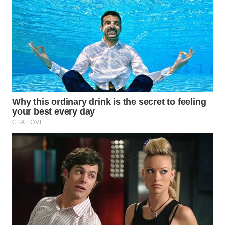
Wahana
Media
Group
WAHANA
NEWS
WAHANA
TANI
WAHANA
ADVOKAT
WAHANA
INFRASTRUKTUR
WAHANA