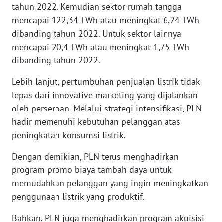
tahun 2022. Kemudian sektor rumah tangga
mencapai 122,34 TWh atau meningkat 6,24 TWh
WN
dibanding tahun 2022. Untuk sektor lainnya
NUSANTARA
mencapai 20,4 TWh atau meningkat 1,75 TWh
dibanding tahun 2022.
WN
JOGJA
Lebih lanjut, pertumbuhan penjualan listrik tidak
lepas dari innovative marketing yang dijalankan
WN
oleh perseroan. Melalui strategi intensifikasi, PLN
JATIM
hadir memenuhi kebutuhan pelanggan atas
peningkatan konsumsi listrik.
WN
BALI
Dengan demikian, PLN terus menghadirkan
program promo biaya tambah daya untuk
WN
memudahkan pelanggan yang ingin meningkatkan
KALBAR
penggunaan listrik yang produktif.
WN
Bahkan, PLN juga menghadirkan program akuisisi
KALTENG