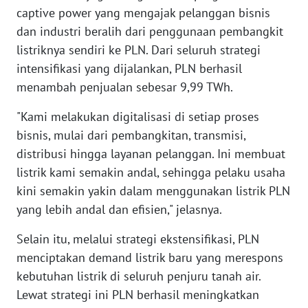
captive power yang mengajak pelanggan bisnis
dan industri beralih dari penggunaan pembangkit
WN
KALTARA
listriknya sendiri ke PLN. Dari seluruh strategi
intensifikasi yang dijalankan, PLN berhasil
WN
menambah penjualan sebesar 9,99 TWh.
KALSEL
"Kami melakukan digitalisasi di setiap proses
bisnis, mulai dari pembangkitan, transmisi,
WN
KALTIM
distribusi hingga layanan pelanggan. Ini membuat
listrik kami semakin andal, sehingga pelaku usaha
WN
kini semakin yakin dalam menggunakan listrik PLN
SULSEL
yang lebih andal dan efisien," jelasnya.
WN
Selain itu, melalui strategi ekstensifikasi, PLN
GORONTALO
menciptakan demand listrik baru yang merespons
kebutuhan listrik di seluruh penjuru tanah air.
WN
Lewat strategi ini PLN berhasil meningkatkan
SULUT