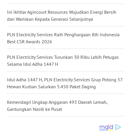
WN
Ini Ikhtiar Agincourt Resources Wujudkan Energi Bersih
PRIANGAN
dan Wariskan Kepada Generasi Selanjutnya
TIMUR
PLN Electricity Services Raih Penghargaan 8th Indonesia
WN
Best CSR Awards 2026
SEMARANG
PLN Electricity Services Turunkan 30 Ribu Lebih Petugas
WN
Selama Idul Adha 1447 H
SOLO
Idul Adha 1447 H, PLN Electricity Services Grup Potong 57
WN
Hewan Kurban Salurkan 5.450 Paket Daging
BOROBUDUR
Kemendagri Ungkap Anggaran 493 Daerah Lemah,
WN
Gantungkan Nasib ke Pusat
MADURA
WN