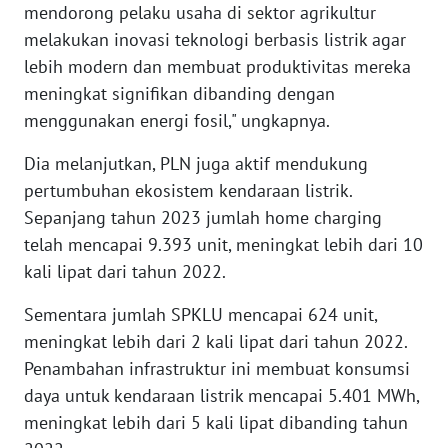
LANGKAT
mendorong pelaku usaha di sektor agrikultur
melakukan inovasi teknologi berbasis listrik agar
WN
lebih modern dan membuat produktivitas mereka
TAPANULI
meningkat signifikan dibanding dengan
SELATAN
menggunakan energi fosil," ungkapnya.
WN
Dia melanjutkan, PLN juga aktif mendukung
TANJUNG
pertumbuhan ekosistem kendaraan listrik.
LESUNG
Sepanjang tahun 2023 jumlah home charging
telah mencapai 9.393 unit, meningkat lebih dari 10
WN
kali lipat dari tahun 2022.
KARO
Sementara jumlah SPKLU mencapai 624 unit,
WN
meningkat lebih dari 2 kali lipat dari tahun 2022.
SIMALUNGUN
Penambahan infrastruktur ini membuat konsumsi
daya untuk kendaraan listrik mencapai 5.401 MWh,
WN
LABUHANBATU
meningkat lebih dari 5 kali lipat dibanding tahun