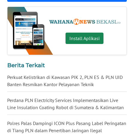
WN
INDRAMAYU
WN
Install Aplikasi
KUNINGAN
WN
MAJALENGKA
Berita Terkait
Perkuat Kelistrikan di Kawasan PIK 2, PLN ES & PLN UID
WN
Banten Resmikan Kantor Pelayanan Teknik
SUBANG
Perdana PLN Electricity Services Implementasikan Live
WN
Line Insulation Coating Robot di Sumatera & Kalimantan
SUKABUMI
Polres Palas Dampingi ICON Plus Pasang Label Peringatan
WN
PURWAKARTA
di Tiang PLN dalam Penertiban Jaringan Ilegal