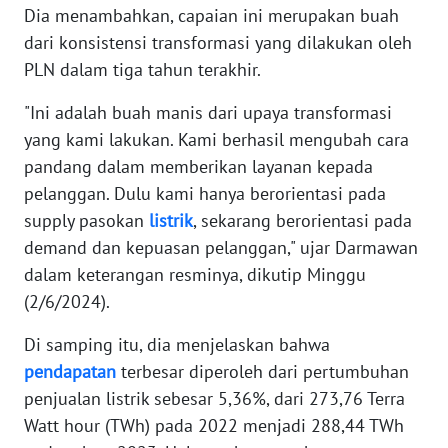
RIAU
Dia menambahkan, capaian ini merupakan buah
dari konsistensi transformasi yang dilakukan oleh
WN
PLN dalam tiga tahun terakhir.
SERAMBI
"Ini adalah buah manis dari upaya transformasi
WN
yang kami lakukan. Kami berhasil mengubah cara
JAMBI
pandang dalam memberikan layanan kepada
pelanggan. Dulu kami hanya berorientasi pada
WN
supply pasokan
listrik
, sekarang berorientasi pada
SULTRA
demand dan kepuasan pelanggan," ujar Darmawan
dalam keterangan resminya, dikutip Minggu
WN
(2/6/2024).
NTB
Di samping itu, dia menjelaskan bahwa
WN
pendapatan
terbesar diperoleh dari pertumbuhan
SULTENG
penjualan listrik sebesar 5,36%, dari 273,76 Terra
Watt hour (TWh) pada 2022 menjadi 288,44 TWh
WN