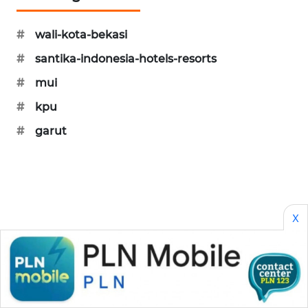
#
wali-kota-bekasi
#
santika-indonesia-hotels-resorts
#
mui
#
kpu
#
garut
X