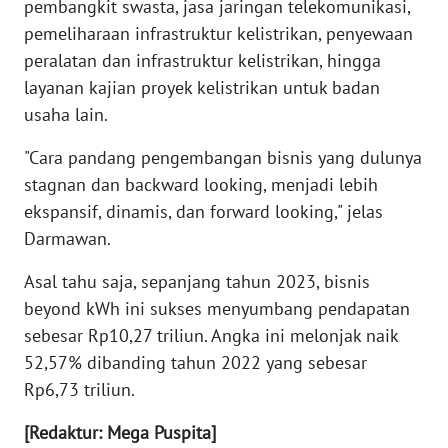
pembangkit swasta, jasa jaringan telekomunikasi,
BEKASI
pemeliharaan infrastruktur kelistrikan, penyewaan
peralatan dan infrastruktur kelistrikan, hingga
WN
BOGOR
layanan kajian proyek kelistrikan untuk badan
usaha lain.
WN
"Cara pandang pengembangan bisnis yang dulunya
DEPOK
stagnan dan backward looking, menjadi lebih
ekspansif, dinamis, dan forward looking," jelas
WN
TAPANULI
Darmawan.
UTARA
Asal tahu saja, sepanjang tahun 2023, bisnis
WN
beyond kWh ini sukses menyumbang pendapatan
SAMOSIR
sebesar Rp10,27 triliun. Angka ini melonjak naik
52,57% dibanding tahun 2022 yang sebesar
WN
Rp6,73 triliun.
PADANG
LAWAS
[Redaktur: Mega Puspita]