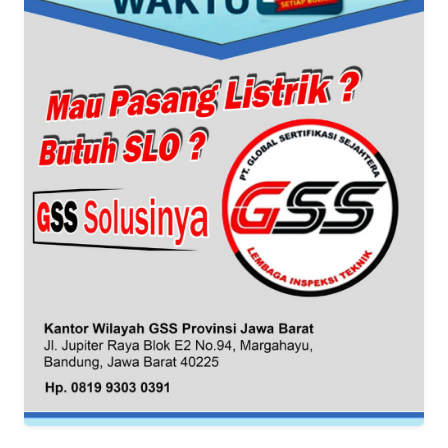
WN
BANTEN
WN
NTT
WN
KEPRI
WN
PAPUA
WN
PAPUA
BARAT
WN