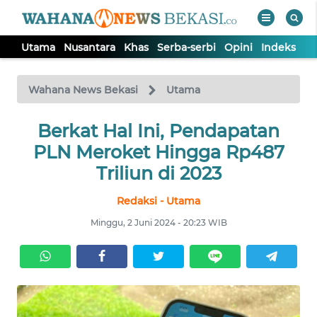
Utama
Nusantara
Khas
Serba-serbi
Opini
Indeks
WAHANA
Tutup
TV
Wahana News Bekasi
Utama
Berkat Hal Ini, Pendapatan
UTAMA
PLN Meroket Hingga Rp487
NUSANTARA
Triliun di 2023
Redaksi - Utama
KHAS
Minggu, 2 Juni 2024 - 20:23 WIB
SERBA-
SERBI
OPINI