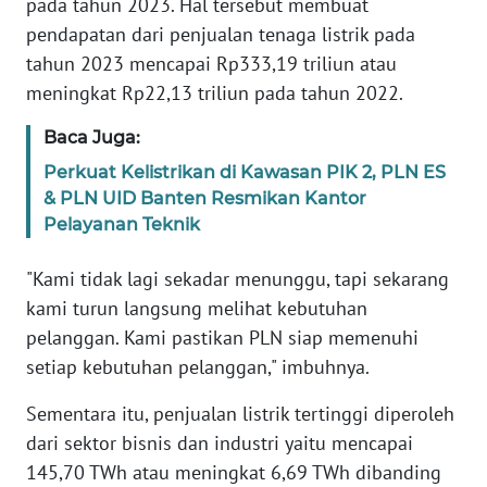
SULBAR
pada tahun 2023. Hal tersebut membuat
pendapatan dari penjualan tenaga listrik pada
WN
tahun 2023 mencapai Rp333,19 triliun atau
BABEL
meningkat Rp22,13 triliun pada tahun 2022.
Baca Juga:
WN
SUMBAR
Perkuat Kelistrikan di Kawasan PIK 2, PLN ES
& PLN UID Banten Resmikan Kantor
WN
Pelayanan Teknik
SUMSEL
"Kami tidak lagi sekadar menunggu, tapi sekarang
WN
kami turun langsung melihat kebutuhan
BENGKULU
pelanggan. Kami pastikan PLN siap memenuhi
setiap kebutuhan pelanggan," imbuhnya.
WN
LAMPUNG
Sementara itu, penjualan listrik tertinggi diperoleh
dari sektor bisnis dan industri yaitu mencapai
WN
145,70 TWh atau meningkat 6,69 TWh dibanding
JATENG