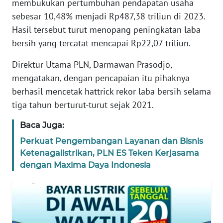
membukukan pertumbuhan pendapatan usaha
REDAKSI
sebesar 10,48% menjadi Rp487,38 triliun di 2023.
Hasil tersebut turut menopang peningkatan laba
KARIR
bersih yang tercatat mencapai Rp22,07 triliun.
DISCLAIMER
Direktur Utama PLN, Darmawan Prasodjo,
mengatakan, dengan pencapaian itu pihaknya
Wahana
berhasil mencetak hattrick rekor laba bersih selama
News
tiga tahun berturut-turut sejak 2021.
Regional
Baca Juga:
WN
Perkuat Pengembangan Layanan dan Bisnis
SUMUT
Ketenagalistrikan, PLN ES Teken Kerjasama
dengan Maxima Daya Indonesia
WN
JAKARTA
WN
JABAR