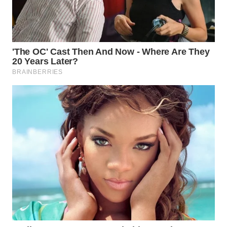
KONSUMEN
WAHANA
LISTRIK
WAHANA
TRAVEL
WAHANA
TV
WAHANANEWS
ID
WAHANANEWS
CO ID
WAHANANEWS
NET