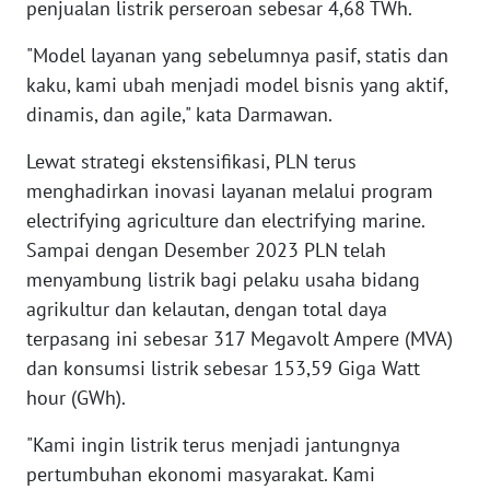
penjualan listrik perseroan sebesar 4,68 TWh.
WN
"Model layanan yang sebelumnya pasif, statis dan
MALUKU
kaku, kami ubah menjadi model bisnis yang aktif,
dinamis, dan agile," kata Darmawan.
WN
MALUT
Lewat strategi ekstensifikasi, PLN terus
menghadirkan inovasi layanan melalui program
WN
electrifying agriculture dan electrifying marine.
DAIRI
Sampai dengan Desember 2023 PLN telah
menyambung listrik bagi pelaku usaha bidang
WN
agrikultur dan kelautan, dengan total daya
DANAU
TOBA
terpasang ini sebesar 317 Megavolt Ampere (MVA)
dan konsumsi listrik sebesar 153,59 Giga Watt
WN
hour (GWh).
NIAS
"Kami ingin listrik terus menjadi jantungnya
pertumbuhan ekonomi masyarakat. Kami
WN