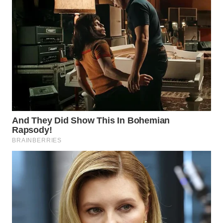
WAHANA
DESA
WISATA
LAPAK
WAHANA
Wahana
Network
KONSUMEN
LISTRIK
MASYARAKAT
KELISTRIKAN
WALINKI