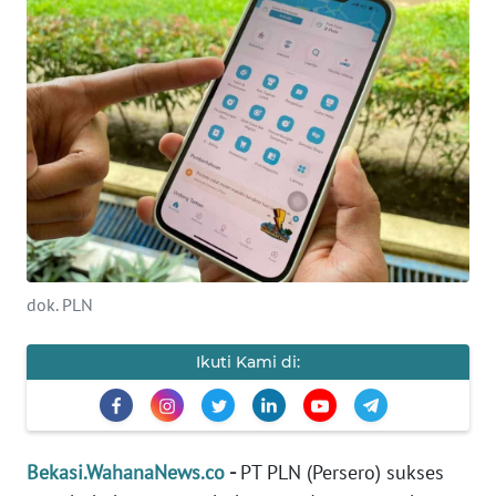
Informasi
INDEKS
BERITA
KONTAK
KAMI
INFO
IKLAN
dok. PLN
TENTANG
KAMI
Ikuti Kami di:
PEDOMAN
MEDIA
SIBER
Bekasi.WahanaNews.co
-
PT PLN (Persero) sukses