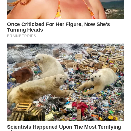
CILEUNGSI
NEWS
BERKAT
NEWS
BERAMPU
NEWS
ANUGERAH
NEWS
AKHLAK
ID
PERAPKI
NEWS