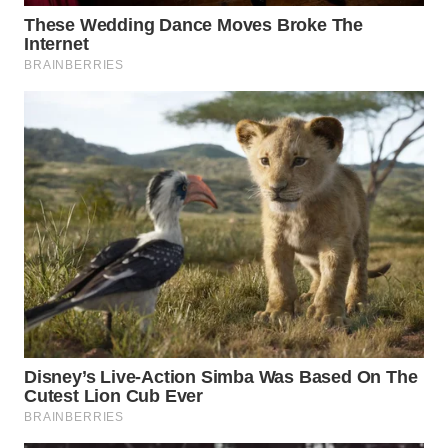
PORTAL
KONSUMEN
FORWAMKI
ALPERKLINAS
FORJASIDA
TAMBANG
NEWS
SITUNGIR
NEWS
SIDIKALANG