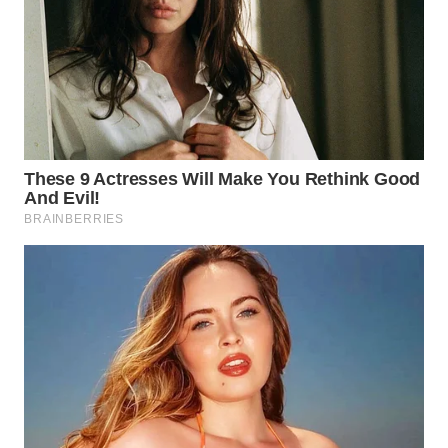
KARING
NEWS
JURNAL
MARITIM
HUMBANG
NEWS
GARONGGANG
NEWS
FISUELRI
ID
ENERGI
NEWS