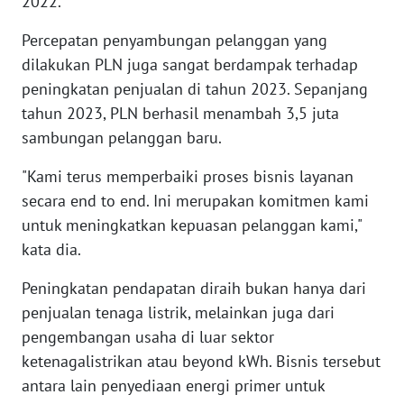
2022.
WN
Percepatan penyambungan pelanggan yang
TAPANULI
TENGAH
dilakukan PLN juga sangat berdampak terhadap
peningkatan penjualan di tahun 2023. Sepanjang
WN DELI
tahun 2023, PLN berhasil menambah 3,5 juta
SERDANG
sambungan pelanggan baru.
WN
"Kami terus memperbaiki proses bisnis layanan
TEBING
secara end to end. Ini merupakan komitmen kami
TINGGI
untuk meningkatkan kepuasan pelanggan kami,"
kata dia.
WN
PAKPAK
Peningkatan pendapatan diraih bukan hanya dari
penjualan tenaga listrik, melainkan juga dari
WN
pengembangan usaha di luar sektor
KARAWANG
ketenagalistrikan atau beyond kWh. Bisnis tersebut
antara lain penyediaan energi primer untuk
WN