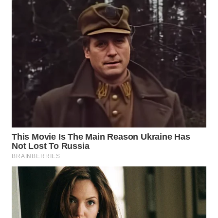
NEWS
SIBARAGAS
NEWS
METRO
SIANTAR
NEWS
METRO
MEDAN
NEWS
METRO
JAKARTA
NEWS
KRT
NEWS