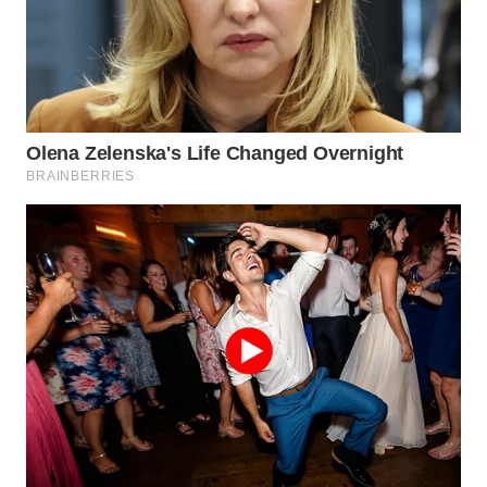
ID
MAWAKA
ID
MARTABAT
NET
PLN
WATCH
MKLI
LPKKI
LKKI
KOPEKLIN