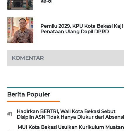
ke-81
ID
MAWAKA
ID
Pemilu 2029, KPU Kota Bekasi Kaji
Penataan Ulang Dapil DPRD
MARTABAT
NET
KOMENTAR
PLN
WATCH
MKLI
Berita Populer
LPKKI
Hadirkan BERTRI, Wali Kota Bekasi Sebut
LKKI
#1
Disiplin ASN Tidak Hanya Diukur dari Absensi
MUI Kota Bekasi Usulkan Kurikulum Muatan
KOPEKLIN