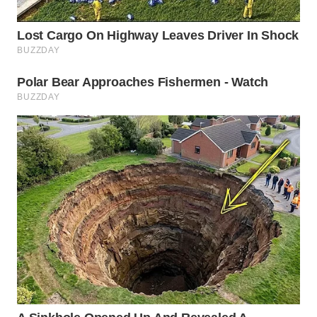
WN
INDRAMAYU
WN
KUNINGAN
WN
MAJALENGKA
WN
SUBANG
WN
SUKABUMI
WN
PURWAKARTA