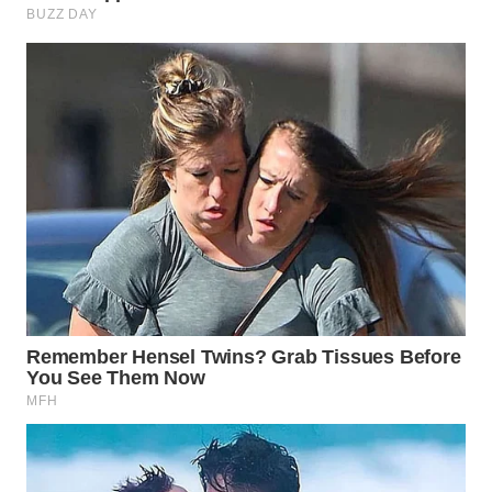
Wahana
Media
Group
WAHANA
NEWS
WAHANA
TANI
WAHANA
ADVOKAT
WAHANA
INFRASTRUKTUR
WAHANA