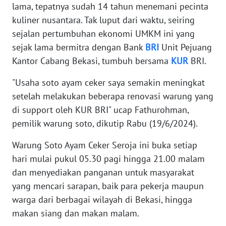
RIAU
lama, tepatnya sudah 14 tahun menemani pecinta
kuliner nusantara. Tak luput dari waktu, seiring
WN
sejalan pertumbuhan ekonomi UMKM ini yang
SERAMBI
sejak lama bermitra dengan Bank
BRI
Unit Pejuang
Kantor Cabang Bekasi, tumbuh bersama
KUR
BRI.
WN
JAMBI
"Usaha soto ayam ceker saya semakin meningkat
setelah melakukan beberapa renovasi warung yang
WN
di support oleh KUR BRI" ucap Fathurohman,
SULTRA
pemilik warung soto, dikutip Rabu (19/6/2024).
WN
Warung Soto Ayam Ceker Seroja ini buka setiap
NTB
hari mulai pukul 05.30 pagi hingga 21.00 malam
dan menyediakan panganan untuk masyarakat
WN
yang mencari sarapan, baik para pekerja maupun
SULTENG
warga dari berbagai wilayah di Bekasi, hingga
makan siang dan makan malam.
WN