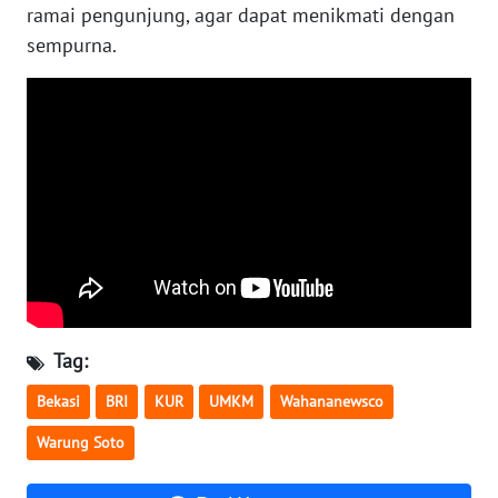
ramai pengunjung, agar dapat menikmati dengan
sempurna.
WN
NUSANTARA
WN
JOGJA
WN
JATIM
WN
BALI
Tag:
WN
Bekasi
BRI
KUR
UMKM
Wahananewsco
KALBAR
Warung Soto
WN
KALTENG