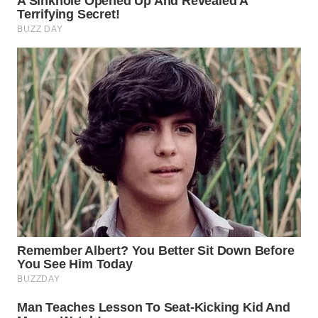
WN
PRIANGAN
TIMUR
WN
SEMARANG
WN
SOLO
WN
BOROBUDUR
WN
MADURA
WN