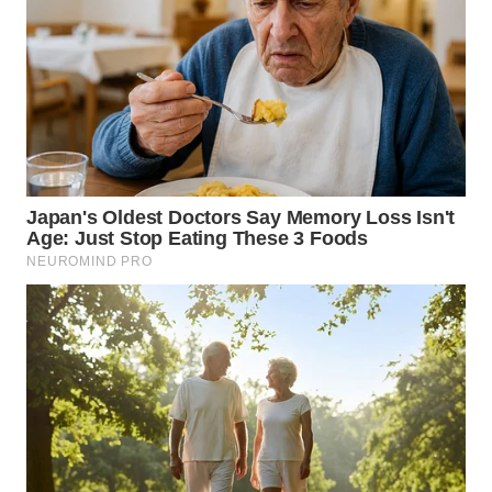
WN
TAPANULI
TENGAH
WN DELI
SERDANG
WN
TEBING
TINGGI
WN
PAKPAK
WN
KARAWANG
WN