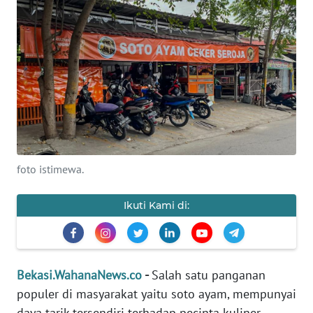
Informasi
INDEKS
BERITA
KONTAK
KAMI
INFO
foto istimewa.
IKLAN
Ikuti Kami di:
TENTANG
KAMI
PEDOMAN
Bekasi.WahanaNews.co
-
Salah satu panganan
MEDIA
SIBER
populer di masyarakat yaitu soto ayam, mempunyai
daya tarik tersendiri terhadap pecinta kuliner