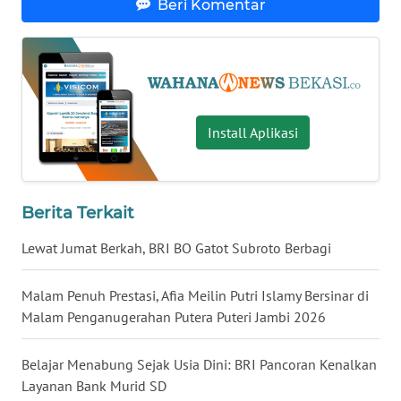
Beri Komentar
WN
KALTARA
WN
KALSEL
Install Aplikasi
WN
KALTIM
Berita Terkait
WN
Lewat Jumat Berkah, BRI BO Gatot Subroto Berbagi
SULSEL
Malam Penuh Prestasi, Afia Meilin Putri Islamy Bersinar di
WN
Malam Penganugerahan Putera Puteri Jambi 2026
GORONTALO
Belajar Menabung Sejak Usia Dini: BRI Pancoran Kenalkan
WN
Layanan Bank Murid SD
SULUT