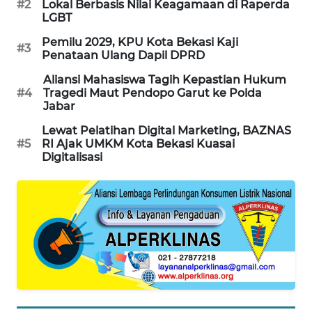
#2
Lokal Berbasis Nilai Keagamaan di Raperda
LGBT
PORTAL
Pemilu 2029, KPU Kota Bekasi Kaji
KONSUMEN
#3
Penataan Ulang Dapil DPRD
Aliansi Mahasiswa Tagih Kepastian Hukum
FORWAMKI
#4
Tragedi Maut Pendopo Garut ke Polda
Jabar
ALPERKLINAS
Lewat Pelatihan Digital Marketing, BAZNAS
#5
RI Ajak UMKM Kota Bekasi Kuasai
Digitalisasi
FORJASIDA
TAMBANG
NEWS
SITUNGIR
NEWS
SIDIKALANG