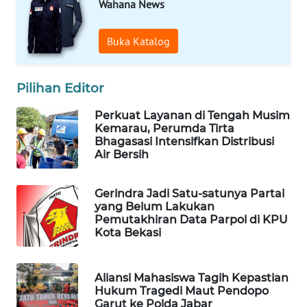
Wahana News
WAHANA
Buka Katalog
SPORT
WAHANA
Pilihan Editor
UMKM
Perkuat Layanan di Tengah Musim
Kemarau, Perumda Tirta
WAHANA
Bhagasasi Intensifkan Distribusi
SELEB
Air Bersih
WAHANA
Gerindra Jadi Satu-satunya Partai
PERSONA
yang Belum Lakukan
Pemutakhiran Data Parpol di KPU
Kota Bekasi
WAHANA
OTOMOTIF
Aliansi Mahasiswa Tagih Kepastian
WAHANA
Hukum Tragedi Maut Pendopo
HEALTH
Garut ke Polda Jabar