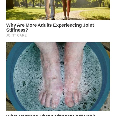
BEKASI
WN
BOGOR
WN
DEPOK
WN
TAPANULI
UTARA
WN
SAMOSIR
WN
PADANG
LAWAS