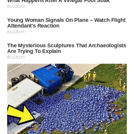
WN
SUMEDANG
WN
CIANJUR
WN
KEPULAUAN
SERIBU
WN
TANGERANG
WN
BINJAI
WN
CIREBON