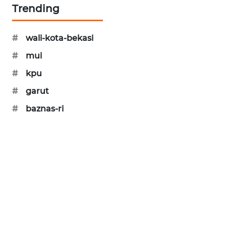
NEWS
Trending
SIBARAGAS
NEWS
#
wali-kota-bekasi
#
mui
METRO
#
kpu
SIANTAR
NEWS
#
garut
#
baznas-ri
METRO
MEDAN
NEWS
METRO
JAKARTA
NEWS
KRT
NEWS