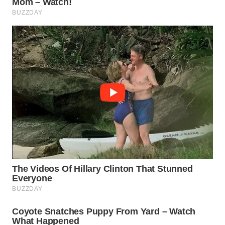
SURABAYA
WN
NATUNA
WN
BINTAN
WN
MANDALIKA
WN
LIKUPANG
WN
LABUANBAJO
WN
BORNEO