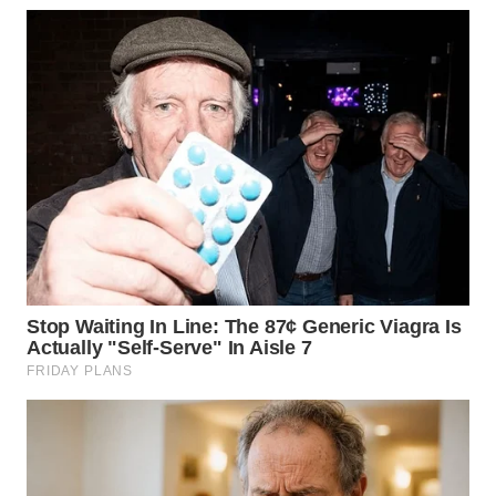
LANGKAT
WN
TAPANULI
SELATAN
WN
TANJUNG
LESUNG
WN
KARO
WN
SIMALUNGUN
WN
LABUHANBATU