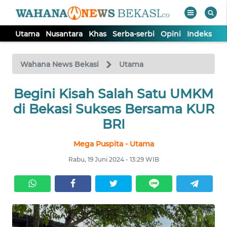
Utama
Nusantara
Khas
Serba-serbi
Opini
Indeks
WAHANA
Tutup
TV
Wahana News Bekasi
Utama
Begini Kisah Salah Satu UMKM
UTAMA
di Bekasi Sukses Bersama KUR
NUSANTARA
BRI
Mega Puspita - Utama
KHAS
Rabu, 19 Juni 2024 - 13:29 WIB
SERBA-
SERBI
OPINI