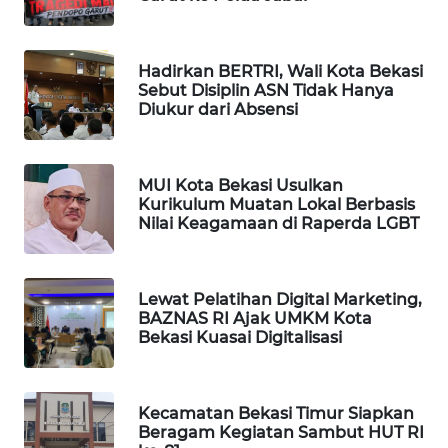
WAHANA
DESA
Hadirkan BERTRI, Wali Kota Bekasi
WISATA
Sebut Disiplin ASN Tidak Hanya
Diukur dari Absensi
LAPAK
WAHANA
MUI Kota Bekasi Usulkan
Kurikulum Muatan Lokal Berbasis
Wahana
Nilai Keagamaan di Raperda LGBT
Network
KONSUMEN
Lewat Pelatihan Digital Marketing,
LISTRIK
BAZNAS RI Ajak UMKM Kota
Bekasi Kuasai Digitalisasi
MASYARAKAT
KELISTRIKAN
Kecamatan Bekasi Timur Siapkan
Beragam Kegiatan Sambut HUT RI
WALINKI