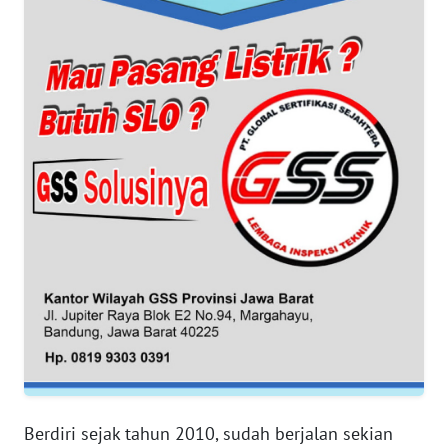
WN
BANTEN
WN
NTT
WN
KEPRI
WN
PAPUA
WN
PAPUA
BARAT
Berdiri sejak tahun 2010, sudah berjalan sekian
WN