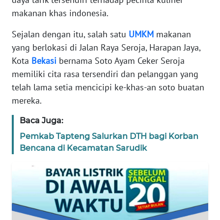
REDAKSI
makanan khas indonesia.
Sejalan dengan itu, salah satu
UMKM
makanan
KARIR
yang berlokasi di Jalan Raya Seroja, Harapan Jaya,
Kota
Bekasi
bernama Soto Ayam Ceker Seroja
DISCLAIMER
memiliki cita rasa tersendiri dan pelanggan yang
telah lama setia mencicipi ke-khas-an soto buatan
Wahana
News
mereka.
Regional
Baca Juga:
WN
Pemkab Tapteng Salurkan DTH bagi Korban
SUMUT
Bencana di Kecamatan Sarudik
WN
JAKARTA
WN
JABAR