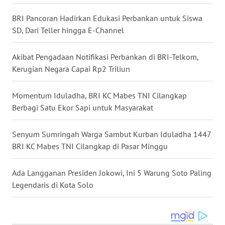
BRI Pancoran Hadirkan Edukasi Perbankan untuk Siswa
WN
SD, Dari Teller hingga E-Channel
MALUKU
Akibat Pengadaan Notifikasi Perbankan di BRI-Telkom,
WN
Kerugian Negara Capai Rp2 Triliun
MALUT
Momentum Iduladha, BRI KC Mabes TNI Cilangkap
WN
DAIRI
Berbagi Satu Ekor Sapi untuk Masyarakat
WN
Senyum Sumringah Warga Sambut Kurban Iduladha 1447
DANAU
BRI KC Mabes TNI Cilangkap di Pasar Minggu
TOBA
Ada Langganan Presiden Jokowi, Ini 5 Warung Soto Paling
WN
Legendaris di Kota Solo
NIAS
WN