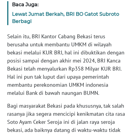
SULBAR
Baca Juga:
Lewat Jumat Berkah, BRI BO Gatot Subroto
WN
Berbagi
BABEL
Selain itu, BRI Kantor Cabang Bekasi terus
WN
berusaha untuk membantu UMKM di wilayah
SUMBAR
bekasi melalui KUR BRI, hal ini dibuktikan dengan
posisi sampai dengan akhir mei 2024, BRI Kanca
WN
SUMSEL
Bekasi telah menyalurkan Rp358 Milyar KUR BRI.
Hal ini pun tak luput dari upaya pemerintah
WN
membantu perekonomian UMKM indonesia
BENGKULU
melalui Bank di bawah naungan BUMN.
WN
Bagi masyarakat Bekasi pada khususnya, tak salah
LAMPUNG
rasanya jika segera mencicipi kenikmatan cita rasa
Soto Ayam Ceker Seroja ini di jalan raya seroja
WN
bekasi, ada baiknya datang di waktu-waktu tidak
JATENG