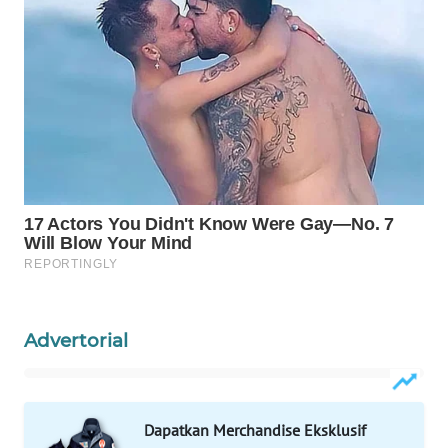
KONSUMEN
WAHANA
LISTRIK
WAHANA
TRAVEL
WAHANA
TV
WAHANANEWS
ID
Advertorial
WAHANANEWS
CO ID
WAHANANEWS
Dapatkan Merchandise Eksklusif
NET