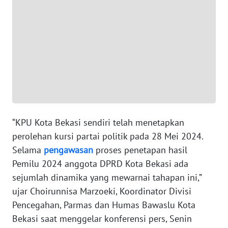
WN
BANTEN
WN
NTT
WN
KEPRI
“KPU Kota Bekasi sendiri telah menetapkan
WN
perolehan kursi partai politik pada 28 Mei 2024.
PAPUA
Selama
pengawasan
proses penetapan hasil
Pemilu 2024 anggota DPRD Kota Bekasi ada
WN
sejumlah dinamika yang mewarnai tahapan ini,”
PAPUA
ujar Choirunnisa Marzoeki, Koordinator Divisi
BARAT
Pencegahan, Parmas dan Humas Bawaslu Kota
Bekasi saat menggelar konferensi pers, Senin
WN