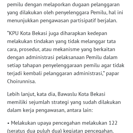
pemilu dengan melaporkan dugaan pelanggaran
yang dilakukan oleh penyelenggara Pemilu, hal ini
WN
menunjukkan pengawasan partisipatif berjalan.
NUSANTARA
“KPU Kota Bekasi juga diharapkan kedepan
WN
melakukan tindakan yang tidak melanggar tata
JOGJA
cara, prosedur, atau mekanisme yang berkaitan
dengan administrasi pelaksanaan Pemilu dalam
WN
setiap tahapan penyelenggaraan pemilu agar tidak
JATIM
terjadi kembali pelanggaran administrasi,” papar
Choirunnisa.
WN
BALI
Lebih lanjut, kata dia, Bawaslu Kota Bekasi
memiliki sejumlah strategi yang sudah dilakukan
WN
KALBAR
dalam kerja pengawasan, antara lain:
• Melakukan upaya pencegahan melakukan 122
WN
(seratus dua puluh dua) kegiatan pencegahan.
KALTENG