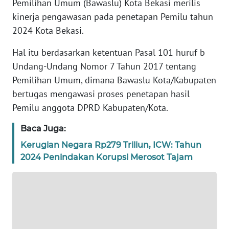
Pemilihan Umum (Bawaslu) Kota Bekasi merilis
REDAKSI
kinerja pengawasan pada penetapan Pemilu tahun
2024 Kota Bekasi.
KARIR
Hal itu berdasarkan ketentuan Pasal 101 huruf b
DISCLAIMER
Undang-Undang Nomor 7 Tahun 2017 tentang
Pemilihan Umum, dimana Bawaslu Kota/Kabupaten
Wahana
bertugas mengawasi proses penetapan hasil
News
Pemilu anggota DPRD Kabupaten/Kota.
Regional
Baca Juga:
WN
Kerugian Negara Rp279 Triliun, ICW: Tahun
SUMUT
2024 Penindakan Korupsi Merosot Tajam
WN
JAKARTA
WN
JABAR