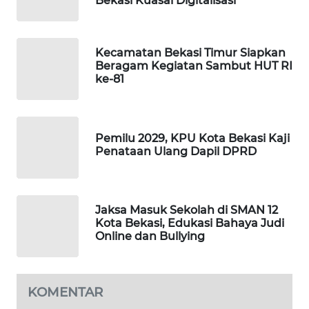
Bekasi Kuasai Digitalisasi
CILEUNGSI
NEWS
Kecamatan Bekasi Timur Siapkan
Beragam Kegiatan Sambut HUT RI
BERKAT
ke-81
NEWS
BERAMPU
Pemilu 2029, KPU Kota Bekasi Kaji
NEWS
Penataan Ulang Dapil DPRD
ANUGERAH
NEWS
Jaksa Masuk Sekolah di SMAN 12
Kota Bekasi, Edukasi Bahaya Judi
AKHLAK
Online dan Bullying
ID
PERAPKI
KOMENTAR
NEWS