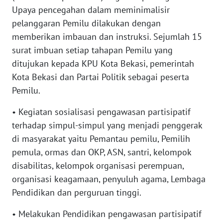
Upaya pencegahan dalam meminimalisir
pelanggaran Pemilu dilakukan dengan
WN
KALTARA
memberikan imbauan dan instruksi. Sejumlah 15
surat imbuan setiap tahapan Pemilu yang
WN
ditujukan kepada KPU Kota Bekasi, pemerintah
KALSEL
Kota Bekasi dan Partai Politik sebagai peserta
Pemilu.
WN
KALTIM
• Kegiatan sosialisasi pengawasan partisipatif
terhadap simpul-simpul yang menjadi penggerak
WN
di masyarakat yaitu Pemantau pemilu, Pemilih
SULSEL
pemula, ormas dan OKP, ASN, santri, kelompok
disabilitas, kelompok organisasi perempuan,
WN
organisasi keagamaan, penyuluh agama, Lembaga
GORONTALO
Pendidikan dan perguruan tinggi.
WN
• Melakukan Pendidikan pengawasan partisipatif
SULUT