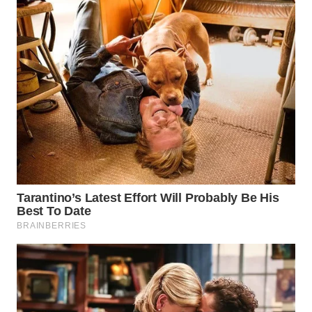
WN
PRIANGAN
TIMUR
WN
SEMARANG
WN
SOLO
WN
BOROBUDUR
WN
MADURA
WN