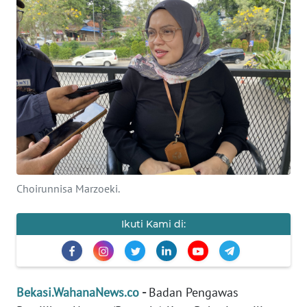
Informasi
INDEKS
BERITA
KONTAK
KAMI
INFO
IKLAN
Choirunnisa Marzoeki.
TENTANG
KAMI
Ikuti Kami di:
PEDOMAN
MEDIA
SIBER
Bekasi.WahanaNews.co
-
Badan Pengawas