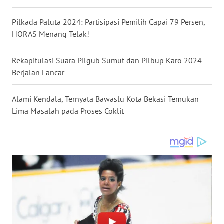
BEKASI
Pilkada Paluta 2024: Partisipasi Pemilih Capai 79 Persen,
WN
HORAS Menang Telak!
BOGOR
Rekapitulasi Suara Pilgub Sumut dan Pilbup Karo 2024
WN
Berjalan Lancar
DEPOK
Alami Kendala, Ternyata Bawaslu Kota Bekasi Temukan
WN
Lima Masalah pada Proses Coklit
TAPANULI
UTARA
WN
SAMOSIR
WN
PADANG
LAWAS