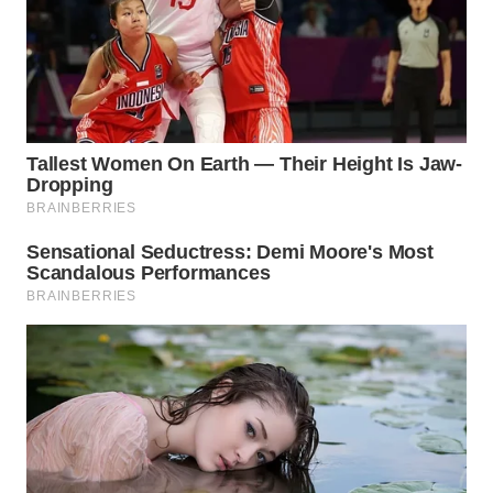
WAHANA
DESA
WISATA
LAPAK
WAHANA
Wahana
Network
KONSUMEN
LISTRIK
MASYARAKAT
KELISTRIKAN
WALINKI