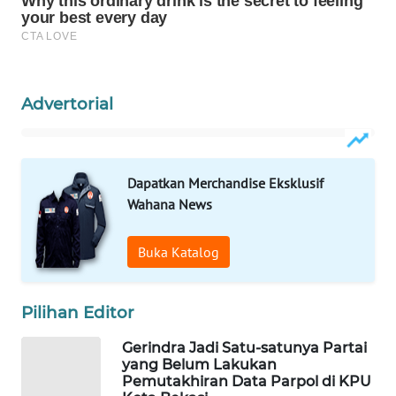
NEWS
SIBARAGAS
NEWS
Advertorial
METRO
SIANTAR
NEWS
Dapatkan Merchandise Eksklusif
METRO
Wahana News
MEDAN
NEWS
Buka Katalog
METRO
JAKARTA
Pilihan Editor
NEWS
Gerindra Jadi Satu-satunya Partai
yang Belum Lakukan
KRT
Pemutakhiran Data Parpol di KPU
NEWS