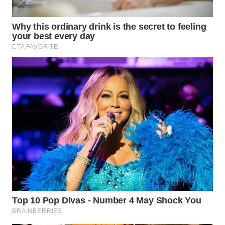
WN
INDRAMAYU
WN
KUNINGAN
WN
MAJALENGKA
WN
SUBANG
WN
SUKABUMI
WN
PURWAKARTA