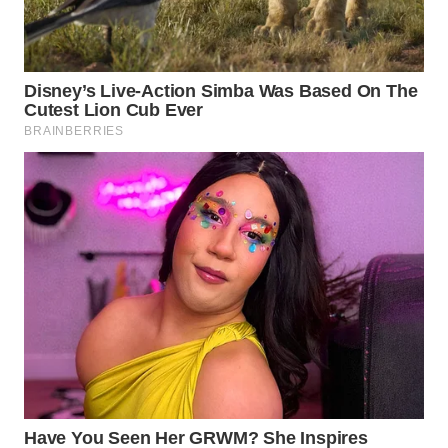
Wahana
Media
Group
WAHANA
NEWS
WAHANA
TANI
WAHANA
ADVOKAT
WAHANA
INFRASTRUKTUR
WAHANA