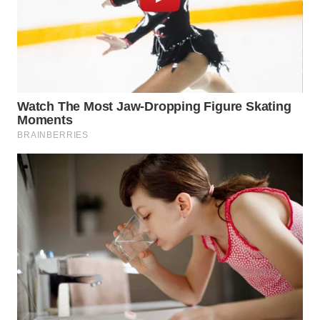
WN
SUMEDANG
WN
CIANJUR
WN
KEPULAUAN
SERIBU
WN
TANGERANG
WN
BINJAI
WN
CIREBON