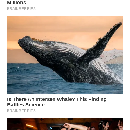
KONSUMEN
WAHANA
LISTRIK
WAHANA
TRAVEL
WAHANA
TV
WAHANANEWS
ID
WAHANANEWS
CO ID
WAHANANEWS
NET