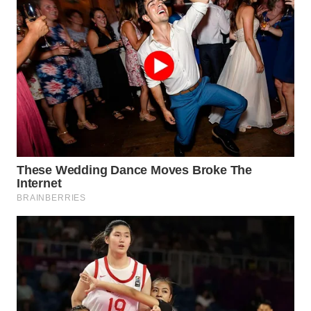
WAHANA
SPORT
WAHANA
UMKM
WAHANA
SELEB
WAHANA
PERSONA
WAHANA
OTOMOTIF
WAHANA
HEALTH