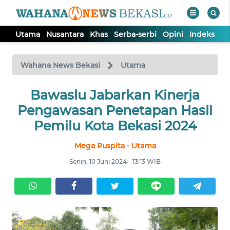
Utama
Nusantara
Khas
Serba-serbi
Opini
Indeks
WAHANA
Tutup
TV
Wahana News Bekasi
Utama
Bawaslu Jabarkan Kinerja
UTAMA
Pengawasan Penetapan Hasil
NUSANTARA
Pemilu Kota Bekasi 2024
Mega Puspita - Utama
KHAS
Senin, 10 Juni 2024 - 13:13 WIB
SERBA-
SERBI
OPINI