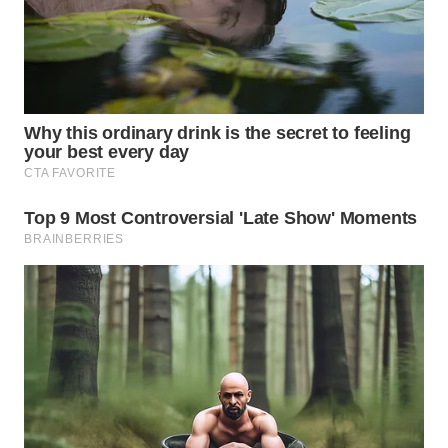
ID
MAWAKA
ID
MARTABAT
NET
PLN
WATCH
MKLI
LPKKI
LKKI
KOPEKLIN