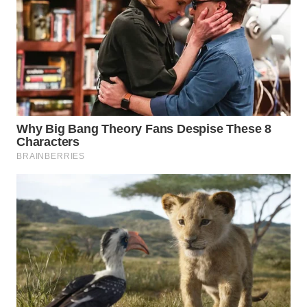
SURABAYA
WN
NATUNA
WN
BINTAN
WN
MANDALIKA
WN
LIKUPANG
WN
LABUANBAJO
WN
BORNEO