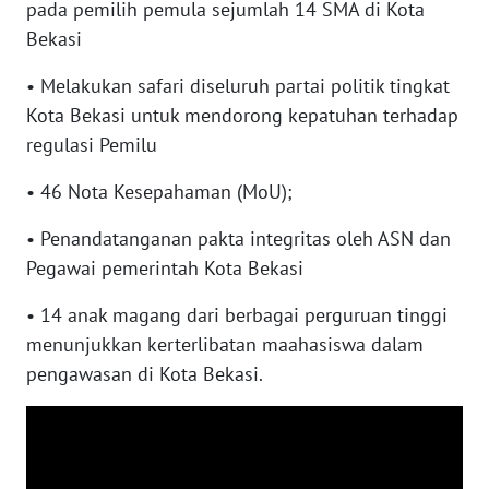
pada pemilih pemula sejumlah 14 SMA di Kota
Bekasi
WN
MALUKU
• Melakukan safari diseluruh partai politik tingkat
Kota Bekasi untuk mendorong kepatuhan terhadap
WN
regulasi Pemilu
MALUT
• 46 Nota Kesepahaman (MoU);
WN
DAIRI
• Penandatanganan pakta integritas oleh ASN dan
Pegawai pemerintah Kota Bekasi
WN
DANAU
• ⁠14 anak magang dari berbagai perguruan tinggi
TOBA
menunjukkan kerterlibatan maahasiswa dalam
pengawasan di Kota Bekasi.
WN
NIAS
WN