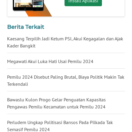
Install Aplikasi
WN
TAPANULI
TENGAH
Berita Terkait
WN DELI
Kaesang Terpilih Jadi Ketum PSI, Akui Kegagalan dan Ajak
SERDANG
Kader Bangkit
WN
Megawati Akui Luka Hati Usai Pemilu 2024
TEBING
TINGGI
Pemilu 2024 Disebut Paling Brutal, Biaya Politik Makin Tak
Terkendali
WN
PAKPAK
Bawaslu Kulon Progo Gelar Penguatan Kapasitas
Pengawas Pemilu Kecamatan untuk Pemilu 2024
WN
KARAWANG
Perludem Ungkap Politisasi Bansos Pada Pilkada Tak
WN
Semasif Pemilu 2024