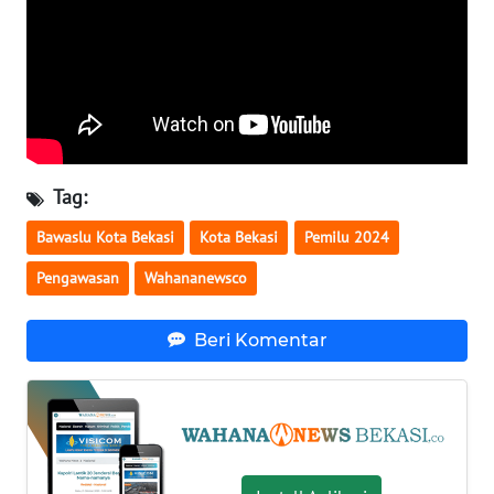
LANGKAT
WN
TAPANULI
SELATAN
WN
TANJUNG
Tag:
LESUNG
Bawaslu Kota Bekasi
Kota Bekasi
Pemilu 2024
WN
Pengawasan
Wahananewsco
KARO
Beri Komentar
WN
SIMALUNGUN
WN
LABUHANBATU