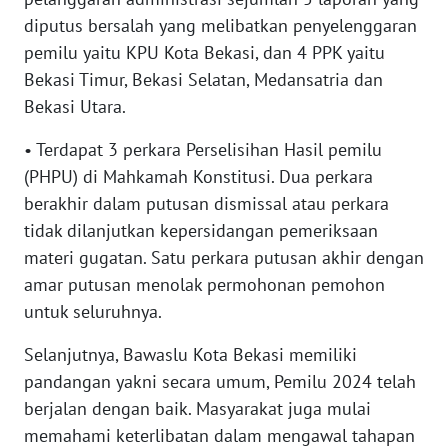
SULBAR
diputus bersalah yang melibatkan penyelenggaran
pemilu yaitu KPU Kota Bekasi, dan 4 PPK yaitu
WN
BABEL
Bekasi Timur, Bekasi Selatan, Medansatria dan
Bekasi Utara.
WN
• Terdapat 3 perkara Perselisihan Hasil pemilu
SUMBAR
(PHPU) di Mahkamah Konstitusi. Dua perkara
berakhir dalam putusan dismissal atau perkara
WN
SUMSEL
tidak dilanjutkan kepersidangan pemeriksaan
materi gugatan. Satu perkara putusan akhir dengan
WN
amar putusan menolak permohonan pemohon
BENGKULU
untuk seluruhnya.
WN
Selanjutnya, Bawaslu Kota Bekasi memiliki
LAMPUNG
pandangan yakni secara umum, Pemilu 2024 telah
berjalan dengan baik. Masyarakat juga mulai
WN
memahami keterlibatan dalam mengawal tahapan
JATENG