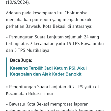
RIAU
(10/6/2024).
Adapun pada kesempatan itu, Choirunnisa
WN
menjabarkan poin-poin yang menjadi pokok
SERAMBI
perhatian Bawaslu Kota Bekasi, di antaranya:
WN
• Pemungutan Suara Lanjutan sejumlah 24 yang
JAMBI
terbagi atas 2 kecamatan yaitu 19 TPS Rawalumbu
dan 5 TPS Mustikajaya
WN
SULTRA
Baca Juga:
Kaesang Terpilih Jadi Ketum PSI, Akui
WN
Kegagalan dan Ajak Kader Bangkit
NTB
• Penghitungan Suara Lanjutan di 2 TPS yaitu di
WN
Kecamatan Bekasi Timur
SULTENG
• Bawaslu Kota Bekasi memproses laporan
WN
pelanggaran administrasi sejumlah 5 laporan yang