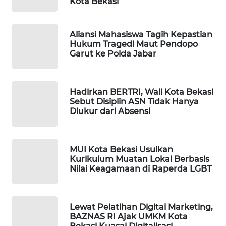
Kota Bekasi
KARING
NEWS
Aliansi Mahasiswa Tagih Kepastian
Hukum Tragedi Maut Pendopo
Garut ke Polda Jabar
JURNAL
MARITIM
Hadirkan BERTRI, Wali Kota Bekasi
HUMBANG
Sebut Disiplin ASN Tidak Hanya
NEWS
Diukur dari Absensi
GARONGGANG
NEWS
MUI Kota Bekasi Usulkan
Kurikulum Muatan Lokal Berbasis
FISUELRI
Nilai Keagamaan di Raperda LGBT
ID
ENERGI
Lewat Pelatihan Digital Marketing,
NEWS
BAZNAS RI Ajak UMKM Kota