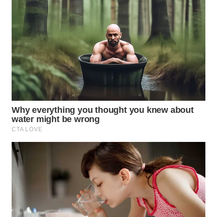
WAHANA
SPORT
WAHANA
UMKM
WAHANA
SELEB
WAHANA
PERSONA
WAHANA
OTOMOTIF
WAHANA
HEALTH