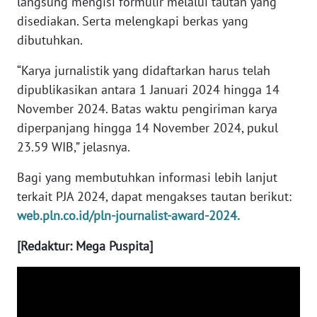
langsung mengisi formulir melalui tautan yang
disediakan. Serta melengkapi berkas yang
WN
dibutuhkan.
NUSANTARA
“Karya jurnalistik yang didaftarkan harus telah
dipublikasikan antara 1 Januari 2024 hingga 14
WN
JOGJA
November 2024. Batas waktu pengiriman karya
diperpanjang hingga 14 November 2024, pukul
WN
23.59 WIB,” jelasnya.
JATIM
Bagi yang membutuhkan informasi lebih lanjut
WN
terkait PJA 2024, dapat mengakses tautan berikut:
BALI
web.pln.co.id/pln-journalist-award-2024.
[Redaktur: Mega Puspita]
WN
KALBAR
WN
KALTENG