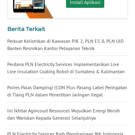
Install Aplikasi
WN
MALUKU
Berita Terkait
WN
Perkuat Kelistrikan di Kawasan PIK 2, PLN ES & PLN UID
MALUT
Banten Resmikan Kantor Pelayanan Teknik
WN
DAIRI
Perdana PLN Electricity Services Implementasikan Live
Line Insulation Coating Robot di Sumatera & Kalimantan
WN
DANAU
Polres Palas Dampingi ICON Plus Pasang Label Peringatan
TOBA
di Tiang PLN dalam Penertiban Jaringan Ilegal
WN
Ini Ikhtiar Agincourt Resources Wujudkan Energi Bersih
NIAS
dan Wariskan Kepada Generasi Selanjutnya
WN
PLN Electricity Services Raih Penghargaan 8th Indonesia