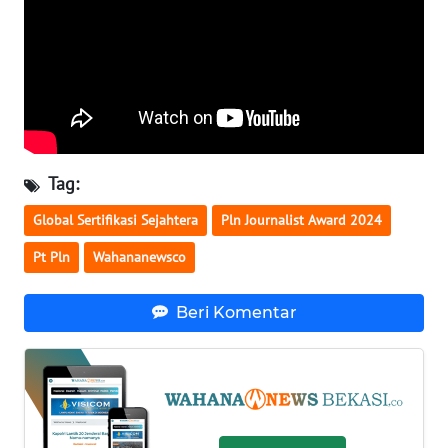
WN
KALTARA
WN
KALSEL
Tag:
WN
KALTIM
Global Sertifikasi Sejahtera
Pln Journalist Award 2024
Pt Pln
Wahananewsco
WN
SULSEL
Beri Komentar
WN
GORONTALO
WN
SULUT