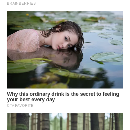
KONSUMEN
WAHANA
LISTRIK
WAHANA
TRAVEL
WAHANA
TV
WAHANANEWS
ID
WAHANANEWS
CO ID
WAHANANEWS
NET