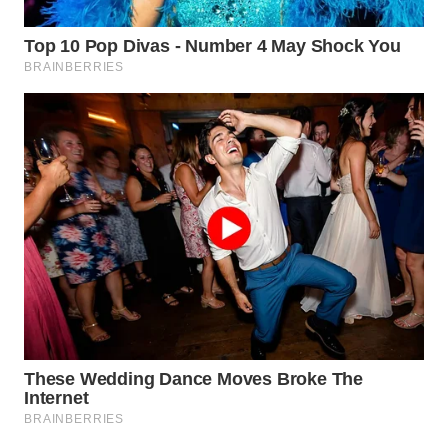
WN
SUMEDANG
WN
CIANJUR
WN
KEPULAUAN
SERIBU
WN
TANGERANG
WN
BINJAI
WN
CIREBON