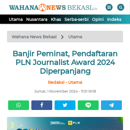
Utama
Nusantara
Khas
Serba-serbi
Opini
Indeks
WAHANA
Tutup
TV
Wahana News Bekasi
Utama
Banjir Peminat, Pendaftaran
UTAMA
PLN Journalist Award 2024
NUSANTARA
Diperpanjang
Redaksi - Utama
KHAS
Jumat, 1 November 2024 - 11:51 WIB
SERBA-
SERBI
OPINI