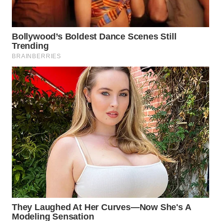
Wahana
Media
Group
WAHANA
NEWS
WAHANA
TANI
WAHANA
ADVOKAT
WAHANA
INFRASTRUKTUR
WAHANA