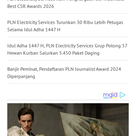
LANGKAT
Best CSR Awards 2026
WN
PLN Electricity Services Turunkan 30 Ribu Lebih Petugas
TAPANULI
Selama Idul Adha 1447 H
SELATAN
Idul Adha 1447 H, PLN Electricity Services Grup Potong 57
WN
Hewan Kurban Salurkan 5.450 Paket Daging
TANJUNG
LESUNG
Banjir Peminat, Pendaftaran PLN Journalist Award 2024
WN
Diperpanjang
KARO
WN
SIMALUNGUN
WN
LABUHANBATU