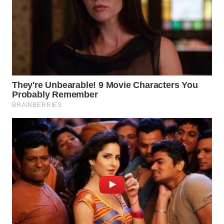
SURABAYA
WN
NATUNA
WN
BINTAN
WN
MANDALIKA
WN
LIKUPANG
WN
LABUANBAJO
WN
BORNEO