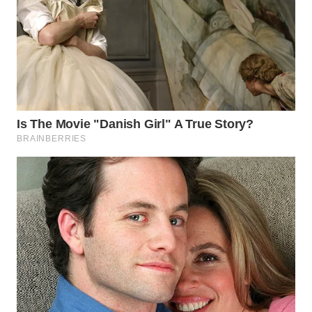
WN
TAPANULI
TENGAH
WN DELI
SERDANG
WN
TEBING
TINGGI
WN
PAKPAK
WN
KARAWANG
WN