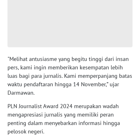
WN
BANTEN
WN
NTT
"Melihat antusiasme yang begitu tinggi dari insan
WN
KEPRI
pers, kami ingin memberikan kesempatan lebih
luas bagi para jurnalis. Kami memperpanjang batas
WN
waktu pendaftaran hingga 14 November,” ujar
PAPUA
Darmawan.
PLN Journalist Award 2024 merupakan wadah
WN
PAPUA
mengapresiasi jurnalis yang memiliki peran
BARAT
penting dalam menyebarkan informasi hingga
pelosok negeri.
WN