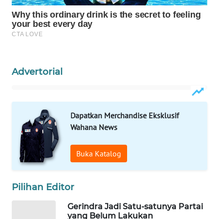
ID
MAWAKA
ID
MARTABAT
Advertorial
NET
PLN
WATCH
Dapatkan Merchandise Eksklusif
Wahana News
MKLI
Buka Katalog
LPKKI
Pilihan Editor
LKKI
Gerindra Jadi Satu-satunya Partai
yang Belum Lakukan
KOPEKLIN