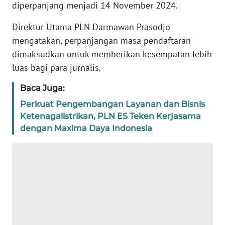
diperpanjang menjadi 14 November 2024.
REDAKSI
Direktur Utama PLN Darmawan Prasodjo
KARIR
mengatakan, perpanjangan masa pendaftaran
dimaksudkan untuk memberikan kesempatan lebih
DISCLAIMER
luas bagi para jurnalis.
Baca Juga:
Wahana
News
Perkuat Pengembangan Layanan dan Bisnis
Regional
Ketenagalistrikan, PLN ES Teken Kerjasama
dengan Maxima Daya Indonesia
WN
SUMUT
WN
JAKARTA
WN
JABAR