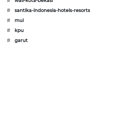
#
wali-kota-bekasi
SONYA
#
santika-indonesia-hotels-resorts
ASA
#
mui
NEWS
#
kpu
#
garut