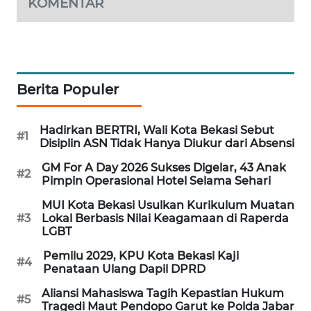
KOMENTAR
KARING
NEWS
JURNAL
Berita Populer
MARITIM
HUMBANG
Hadirkan BERTRI, Wali Kota Bekasi Sebut
#1
Disiplin ASN Tidak Hanya Diukur dari Absensi
NEWS
GM For A Day 2026 Sukses Digelar, 43 Anak
#2
Pimpin Operasional Hotel Selama Sehari
GARONGGANG
NEWS
MUI Kota Bekasi Usulkan Kurikulum Muatan
#3
Lokal Berbasis Nilai Keagamaan di Raperda
LGBT
FISUELRI
ID
Pemilu 2029, KPU Kota Bekasi Kaji
#4
Penataan Ulang Dapil DPRD
ENERGI
Aliansi Mahasiswa Tagih Kepastian Hukum
NEWS
#5
Tragedi Maut Pendopo Garut ke Polda Jabar