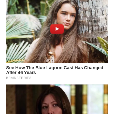
WN
PRIANGAN
TIMUR
WN
SEMARANG
WN
SOLO
WN
BOROBUDUR
WN
MADURA
WN