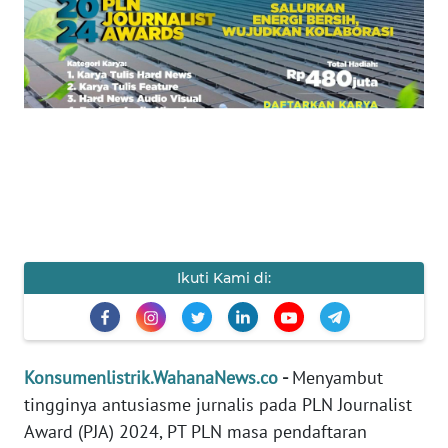
Informasi
INDEKS
BERITA
KONTAK
KAMI
INFO
IKLAN
Ikuti Kami di:
TENTANG
KAMI
PEDOMAN
Konsumenlistrik.WahanaNews.co
-
Menyambut
MEDIA
tingginya antusiasme jurnalis pada PLN Journalist
SIBER
Award (PJA) 2024, PT PLN masa pendaftaran