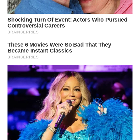
BEKASI
WN
BOGOR
WN
DEPOK
WN
TAPANULI
UTARA
WN
SAMOSIR
WN
PADANG
LAWAS