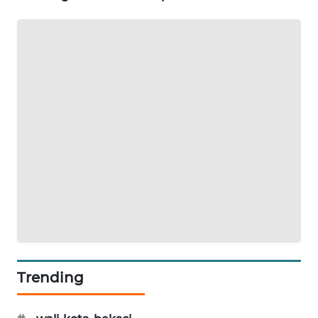
CILEUNGSI
NEWS
BERKAT
NEWS
BERAMPU
NEWS
ANUGERAH
NEWS
AKHLAK
ID
Trending
PERAPKI
NEWS