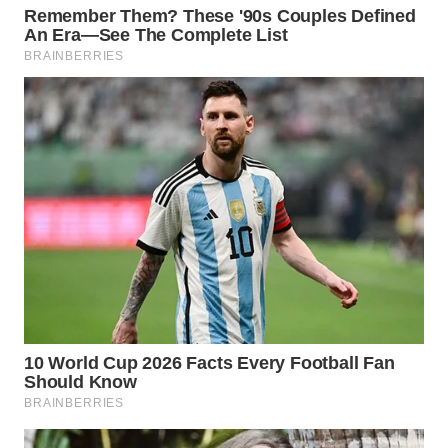
WN
INDRAMAYU
WN
KUNINGAN
WN
MAJALENGKA
WN
SUBANG
WN
SUKABUMI
WN
PURWAKARTA