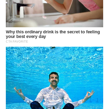
WAHANA
DESA
WISATA
LAPAK
WAHANA
Wahana
Network
KONSUMEN
LISTRIK
MASYARAKAT
KELISTRIKAN
WALINKI