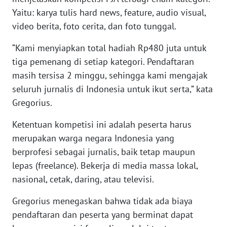
SULBAR
Yaitu: karya tulis hard news, feature, audio visual,
video berita, foto cerita, dan foto tunggal.
WN
BABEL
“Kami menyiapkan total hadiah Rp480 juta untuk
tiga pemenang di setiap kategori. Pendaftaran
WN
masih tersisa 2 minggu, sehingga kami mengajak
SUMBAR
seluruh jurnalis di Indonesia untuk ikut serta,” kata
Gregorius.
WN
SUMSEL
Ketentuan kompetisi ini adalah peserta harus
merupakan warga negara Indonesia yang
WN
berprofesi sebagai jurnalis, baik tetap maupun
BENGKULU
lepas (freelance). Bekerja di media massa lokal,
WN
nasional, cetak, daring, atau televisi.
LAMPUNG
Gregorius menegaskan bahwa tidak ada biaya
pendaftaran dan peserta yang berminat dapat
WN
JATENG