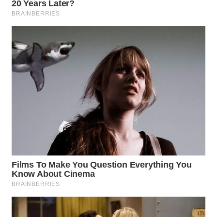
BEKASI
WN
BOGOR
WN
DEPOK
WN
TAPANULI
UTARA
WN
SAMOSIR
WN
PADANG
LAWAS