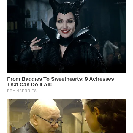
Wahana
Media
Group
WAHANA
NEWS
WAHANA
TANI
WAHANA
ADVOKAT
WAHANA
INFRASTRUKTUR
WAHANA