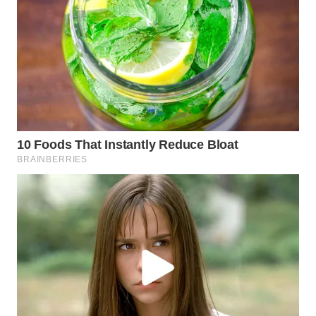
LANGKAT
WN
TAPANULI
SELATAN
WN
TANJUNG
LESUNG
WN
KARO
WN
SIMALUNGUN
WN
LABUHANBATU