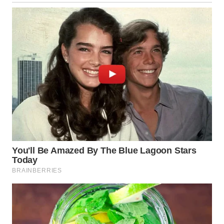
WN
MALUKU
WN
MALUT
WN
DAIRI
WN
DANAU
TOBA
WN
NIAS
WN