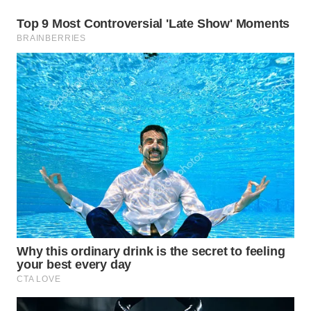
SURABAYA
WN
NATUNA
WN
BINTAN
WN
MANDALIKA
WN
LIKUPANG
WN
LABUANBAJO
WN
BORNEO