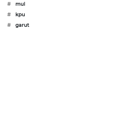
#
mui
CILEUNGSI
#
kpu
NEWS
#
garut
BERKAT
NEWS
BERAMPU
NEWS
ANUGERAH
NEWS
AKHLAK
ID
PERAPKI
NEWS