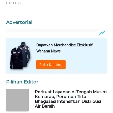
WAHANA
DESA
Advertorial
WISATA
LAPAK
WAHANA
Dapatkan Merchandise Eksklusif
Wahana News
Wahana
Network
Buka Katalog
KONSUMEN
LISTRIK
Pilihan Editor
MASYARAKAT
Perkuat Layanan di Tengah Musim
KELISTRIKAN
Kemarau, Perumda Tirta
Bhagasasi Intensifkan Distribusi
Air Bersih
WALINKI