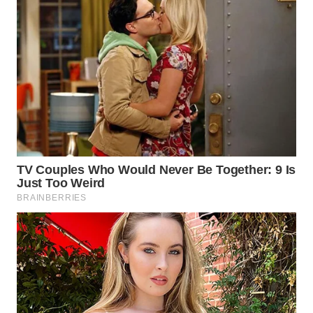
WN
SUMEDANG
WN
CIANJUR
WN
KEPULAUAN
SERIBU
WN
TANGERANG
WN
BINJAI
WN
CIREBON