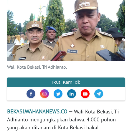
Informasi
INDEKS
BERITA
KONTAK
KAMI
INFO
Wali Kota Bekasi, Tri Adhianto.
IKLAN
Ikuti Kami di:
TENTANG
KAMI
PEDOMAN
BEKASI.WAHANANEWS.CO
—
Wali Kota Bekasi, Tri
MEDIA
Adhianto mengungkapkan bahwa, 4.000 pohon
SIBER
yang akan ditanam di Kota Bekasi bakal