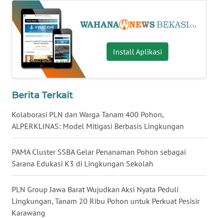
WN
NUSANTARA
Install Aplikasi
WN
JOGJA
Berita Terkait
WN
JATIM
Kolaborasi PLN dan Warga Tanam 400 Pohon,
ALPERKLINAS: Model Mitigasi Berbasis Lingkungan
WN
BALI
PAMA Cluster SSBA Gelar Penanaman Pohon sebagai
Sarana Edukasi K3 di Lingkungan Sekolah
WN
KALBAR
PLN Group Jawa Barat Wujudkan Aksi Nyata Peduli
Lingkungan, Tanam 20 Ribu Pohon untuk Perkuat Pesisir
WN
Karawang
KALTENG