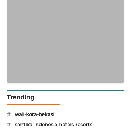
KARING
NEWS
JURNAL
MARITIM
HUMBANG
NEWS
GARONGGANG
NEWS
Trending
FISUELRI
ID
#
wali-kota-bekasi
ENERGI
#
santika-indonesia-hotels-resorts
NEWS