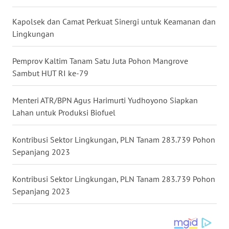
Kapolsek dan Camat Perkuat Sinergi untuk Keamanan dan
WN
Lingkungan
KALTARA
Pemprov Kaltim Tanam Satu Juta Pohon Mangrove
WN
KALSEL
Sambut HUT RI ke-79
WN
Menteri ATR/BPN Agus Harimurti Yudhoyono Siapkan
KALTIM
Lahan untuk Produksi Biofuel
WN
Kontribusi Sektor Lingkungan, PLN Tanam 283.739 Pohon
SULSEL
Sepanjang 2023
WN
Kontribusi Sektor Lingkungan, PLN Tanam 283.739 Pohon
GORONTALO
Sepanjang 2023
WN
SULUT