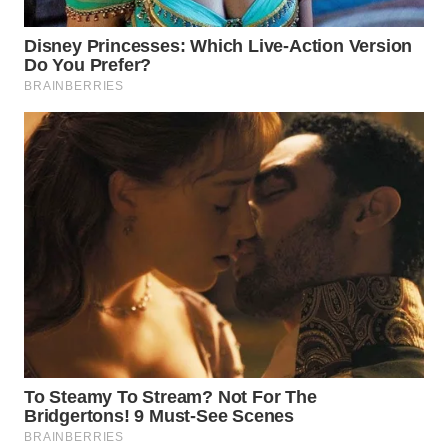
WN
PRIANGAN
TIMUR
WN
SEMARANG
WN
SOLO
WN
BOROBUDUR
WN
MADURA
WN