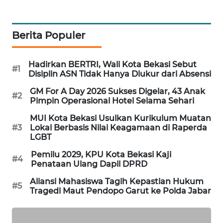
NEWS
SIBARAGAS
Berita Populer
NEWS
METRO
Hadirkan BERTRI, Wali Kota Bekasi Sebut
#1
Disiplin ASN Tidak Hanya Diukur dari Absensi
SIANTAR
NEWS
GM For A Day 2026 Sukses Digelar, 43 Anak
#2
Pimpin Operasional Hotel Selama Sehari
METRO
MUI Kota Bekasi Usulkan Kurikulum Muatan
MEDAN
#3
Lokal Berbasis Nilai Keagamaan di Raperda
NEWS
LGBT
Pemilu 2029, KPU Kota Bekasi Kaji
METRO
#4
Penataan Ulang Dapil DPRD
JAKARTA
NEWS
Aliansi Mahasiswa Tagih Kepastian Hukum
#5
Tragedi Maut Pendopo Garut ke Polda Jabar
KRT
NEWS