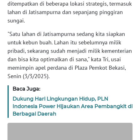
ditempatkan di beberapa lokasi strategis, termasuk
REDAKSI
lahan di Jatisampurna dan sepanjang pinggiran
sungai.
KARIR
"Satu lahan di Jatisampurna sedang kita siapkan
DISCLAIMER
untuk kebun buah. Lahan itu sebelumnya milik
pribadi, sekarang sudah menjadi milik kementerian
Wahana
dan bisa kita optimalkan di sana," kata Tri, usai
News
memimpin apel perdana di Plaza Pemkot Bekasi,
Regional
Senin (3/3/2025).
WN
Baca Juga:
SUMUT
Dukung Hari Lingkungan Hidup, PLN
Indonesia Power Hijaukan Area Pembangkit di
WN
JAKARTA
Berbagai Daerah
WN
JABAR