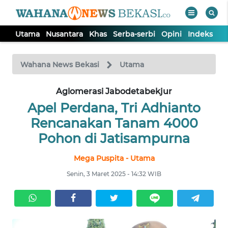
Utama
Nusantara
Khas
Serba-serbi
Opini
Indeks
WAHANA
Tutup
TV
Wahana News Bekasi
Utama
Aglomerasi Jabodetabekjur
UTAMA
Apel Perdana, Tri Adhianto
NUSANTARA
Rencanakan Tanam 4000
Pohon di Jatisampurna
KHAS
Mega Puspita - Utama
Senin, 3 Maret 2025 - 14:32 WIB
SERBA-
SERBI
OPINI