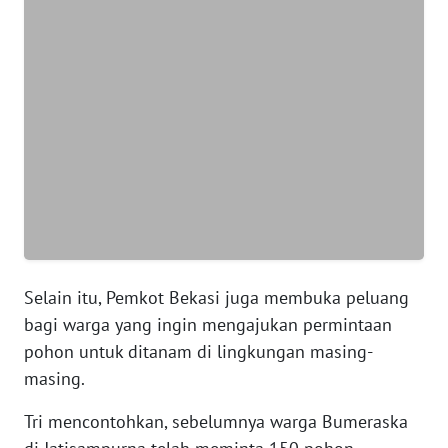
WN
BANTEN
WN
NTT
WN
KEPRI
WN
PAPUA
Selain itu, Pemkot Bekasi juga membuka peluang
bagi warga yang ingin mengajukan permintaan
WN
pohon untuk ditanam di lingkungan masing-
PAPUA
masing.
BARAT
Tri mencontohkan, sebelumnya warga Bumeraska
WN