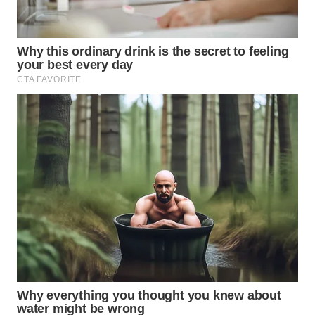
WAHANA
SPORT
WAHANA
UMKM
WAHANA
SELEB
WAHANA
PERSONA
WAHANA
OTOMOTIF
WAHANA
HEALTH