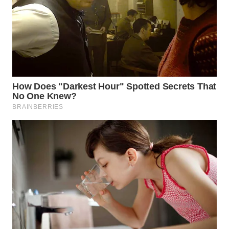
KONSUMEN
WAHANA
LISTRIK
WAHANA
TRAVEL
WAHANA
TV
WAHANANEWS
ID
WAHANANEWS
CO ID
WAHANANEWS
NET