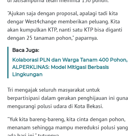
di Jatisampurna telah meminta 150 pohon.
RIAU
"Ajukan saja dengan proposal, apalagi tadi kita
WN
dengar West4change memberikan peluang. Kita
SERAMBI
akan kumpulkan KTP, nanti satu KTP bisa diganti
dengan 25 tanaman pohon," paparnya.
WN
JAMBI
Baca Juga:
Kolaborasi PLN dan Warga Tanam 400 Pohon,
WN
ALPERKLINAS: Model Mitigasi Berbasis
SULTRA
Lingkungan
WN
Tri mengajak seluruh masyarakat untuk
NTB
berpartisipasi dalam gerakan penghijauan ini guna
mengurangi polusi udara di Kota Bekasi.
WN
SULTENG
"Yuk kita bareng-bareng, kita cinta dengan pohon,
menanam sehingga mampu mereduksi polusi yang
WN
ada hari ini," tutupnya.