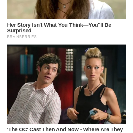
WN
TAPANULI
TENGAH
WN DELI
SERDANG
WN
TEBING
TINGGI
WN
PAKPAK
WN
KARAWANG
WN