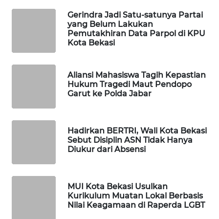
ID
Gerindra Jadi Satu-satunya Partai
yang Belum Lakukan
MAWAKA
Pemutakhiran Data Parpol di KPU
ID
Kota Bekasi
MARTABAT
Aliansi Mahasiswa Tagih Kepastian
NET
Hukum Tragedi Maut Pendopo
Garut ke Polda Jabar
PLN
WATCH
Hadirkan BERTRI, Wali Kota Bekasi
MKLI
Sebut Disiplin ASN Tidak Hanya
Diukur dari Absensi
LPKKI
MUI Kota Bekasi Usulkan
LKKI
Kurikulum Muatan Lokal Berbasis
Nilai Keagamaan di Raperda LGBT
KOPEKLIN