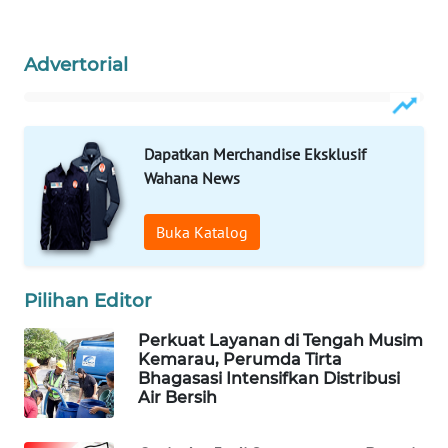
WAHANA
Advertorial
SPORT
WAHANA
UMKM
Dapatkan Merchandise Eksklusif
Wahana News
WAHANA
SELEB
Buka Katalog
WAHANA
PERSONA
Pilihan Editor
Perkuat Layanan di Tengah Musim
WAHANA
Kemarau, Perumda Tirta
OTOMOTIF
Bhagasasi Intensifkan Distribusi
Air Bersih
WAHANA
HEALTH