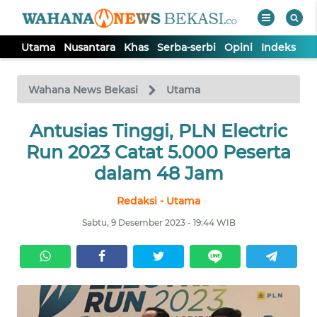
Utama
Nusantara
Khas
Serba-serbi
Opini
Indeks
WAHANA
Tutup
TV
Wahana News Bekasi
Utama
Antusias Tinggi, PLN Electric
UTAMA
Run 2023 Catat 5.000 Peserta
NUSANTARA
dalam 48 Jam
Redaksi - Utama
KHAS
Sabtu, 9 Desember 2023 - 19:44 WIB
SERBA-
SERBI
OPINI