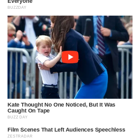
KONSUMEN
WAHANA
LISTRIK
WAHANA
TRAVEL
WAHANA
TV
WAHANANEWS
ID
WAHANANEWS
CO ID
WAHANANEWS
NET