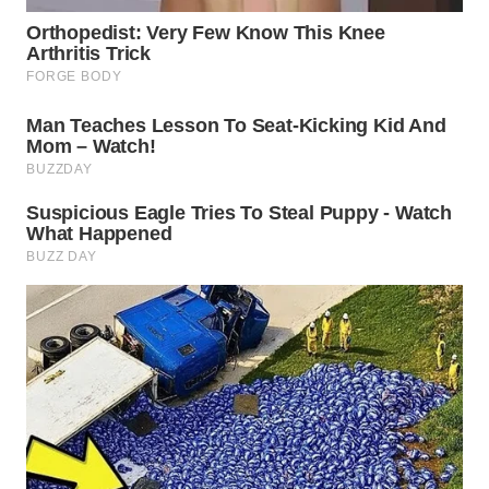
SURABAYA
WN
NATUNA
WN
BINTAN
WN
MANDALIKA
WN
LIKUPANG
WN
LABUANBAJO
WN
BORNEO