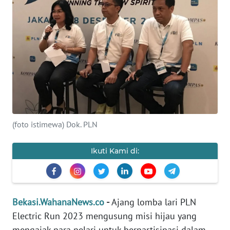
Informasi
INDEKS
BERITA
KONTAK
KAMI
INFO
(foto istimewa) Dok. PLN
IKLAN
Ikuti Kami di:
TENTANG
KAMI
PEDOMAN
Bekasi.WahanaNews.co
-
Ajang lomba lari PLN
MEDIA
SIBER
Electric Run 2023 mengusung misi hijau yang
mengajak para pelari untuk berpartisipasi dalam