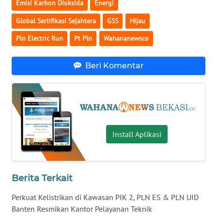
Emisi Karbon Dioksida
Energi
Global Sertifikasi Sejahtera
GSS
Hijau
WN
KALTARA
Pln Electric Run
Pt Pln
Wahananewsco
WN
Beri Komentar
KALSEL
WN
KALTIM
WN
Install Aplikasi
SULSEL
WN
GORONTALO
Berita Terkait
Perkuat Kelistrikan di Kawasan PIK 2, PLN ES & PLN UID
WN
Banten Resmikan Kantor Pelayanan Teknik
SULUT