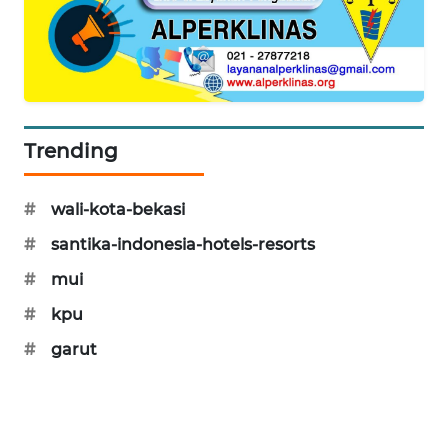
NEWS
SIBARAGAS
NEWS
METRO
SIANTAR
Trending
NEWS
#
wali-kota-bekasi
METRO
MEDAN
#
santika-indonesia-hotels-resorts
NEWS
#
mui
#
kpu
METRO
JAKARTA
#
garut
NEWS
KRT
NEWS