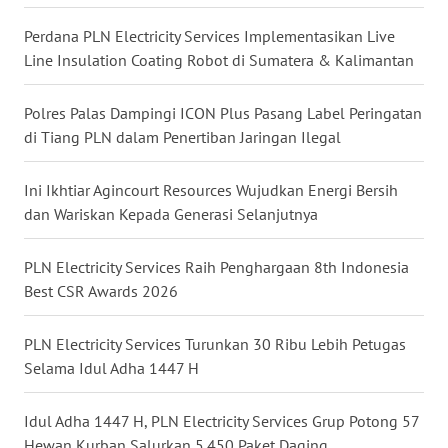
Perdana PLN Electricity Services Implementasikan Live
WN
Line Insulation Coating Robot di Sumatera & Kalimantan
MALUKU
Polres Palas Dampingi ICON Plus Pasang Label Peringatan
WN
di Tiang PLN dalam Penertiban Jaringan Ilegal
MALUT
Ini Ikhtiar Agincourt Resources Wujudkan Energi Bersih
WN
DAIRI
dan Wariskan Kepada Generasi Selanjutnya
WN
PLN Electricity Services Raih Penghargaan 8th Indonesia
DANAU
Best CSR Awards 2026
TOBA
PLN Electricity Services Turunkan 30 Ribu Lebih Petugas
WN
Selama Idul Adha 1447 H
NIAS
Idul Adha 1447 H, PLN Electricity Services Grup Potong 57
WN
Hewan Kurban Salurkan 5.450 Paket Daging