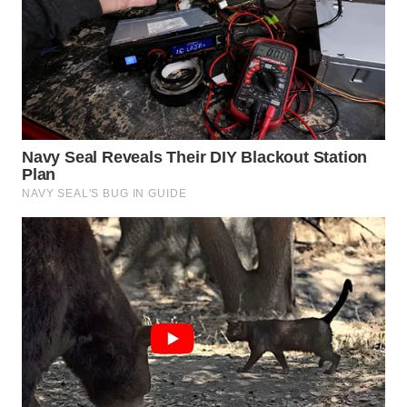
WN
SUMEDANG
WN
CIANJUR
WN
KEPULAUAN
SERIBU
WN
TANGERANG
WN
BINJAI
WN
CIREBON