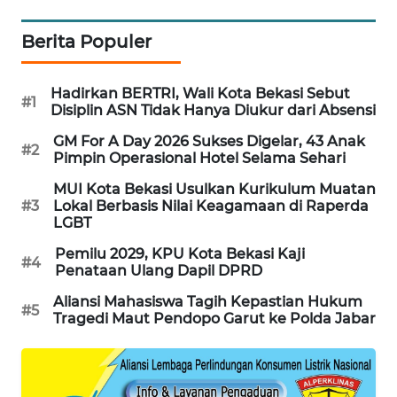
Berita Populer
PORTAL
KONSUMEN
Hadirkan BERTRI, Wali Kota Bekasi Sebut
#1
FORWAMKI
Disiplin ASN Tidak Hanya Diukur dari Absensi
GM For A Day 2026 Sukses Digelar, 43 Anak
#2
ALPERKLINAS
Pimpin Operasional Hotel Selama Sehari
MUI Kota Bekasi Usulkan Kurikulum Muatan
FORJASIDA
#3
Lokal Berbasis Nilai Keagamaan di Raperda
LGBT
TAMBANG
Pemilu 2029, KPU Kota Bekasi Kaji
#4
NEWS
Penataan Ulang Dapil DPRD
Aliansi Mahasiswa Tagih Kepastian Hukum
#5
SITUNGIR
Tragedi Maut Pendopo Garut ke Polda Jabar
NEWS
SIDIKALANG