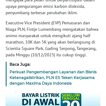
REDAKSI
upaya pengurangan emisi karbon dioksida,
penyumbang terbesar perubahan iklim.
KARIR
Executive Vice President (EVP) Pemasaran dan
Niaga PLN, Fintje Lumembang mengatakan bahwa
DISCLAIMER
animo masyarakat untuk mengikuti ajang half
marathon, 10K dan 5K yang akan berlangsung di
Wahana
News
Scientia Square Park, Gading Serpong, Tangerang,
Regional
pada Minggu (10/12/2023) itu cukup tinggi.
WN
Baca Juga:
SUMUT
Perkuat Pengembangan Layanan dan Bisnis
Ketenagalistrikan, PLN ES Teken Kerjasama
WN
dengan Maxima Daya Indonesia
JAKARTA
WN
JABAR