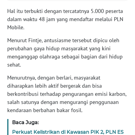
RIAU
Hal itu terbukti dengan tercatatnya 5.000 peserta
WN
dalam waktu 48 jam yang mendaftar melalui PLN
SERAMBI
Mobile.
Menurut Fintje, antusiasme tersebut dipicu oleh
WN
JAMBI
perubahan gaya hidup masyarakat yang kini
menganggap olahraga sebagai bagian dari hidup
WN
sehat.
SULTRA
Menurutnya, dengan berlari, masyarakat
WN
diharapkan lebih aktif bergerak dan bisa
NTB
berkontribusi terhadap pengurangan emisi karbon,
salah satunya dengan mengurangi penggunaan
WN
kendaraan berbahan bakar fosil.
SULTENG
Baca Juga:
WN
Perkuat Kelistrikan di Kawasan PIK 2, PLN ES