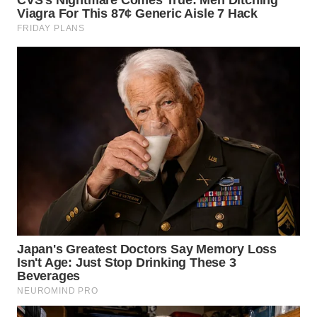
WN
TAPANULI
TENGAH
WN DELI
SERDANG
WN
TEBING
TINGGI
WN
PAKPAK
WN
KARAWANG
WN