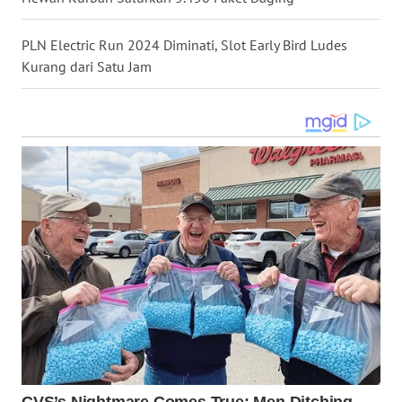
LANGKAT
PLN Electric Run 2024 Diminati, Slot Early Bird Ludes
WN
Kurang dari Satu Jam
TAPANULI
SELATAN
WN
TANJUNG
LESUNG
WN
KARO
WN
SIMALUNGUN
WN
LABUHANBATU