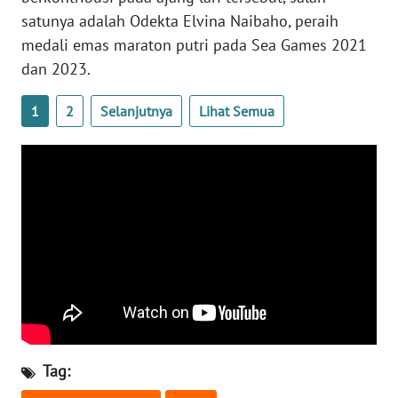
satunya adalah Odekta Elvina Naibaho, peraih
medali emas maraton putri pada Sea Games 2021
WN
NUSANTARA
dan 2023.
1
2
Selanjutnya
Lihat Semua
WN
JOGJA
WN
JATIM
WN
BALI
WN
KALBAR
Tag:
WN
KALTENG