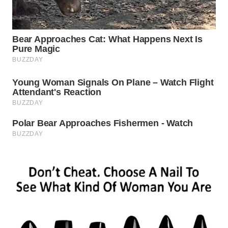
WN
INDRAMAYU
WN
KUNINGAN
WN
MAJALENGKA
WN
SUBANG
WN
SUKABUMI
WN
PURWAKARTA