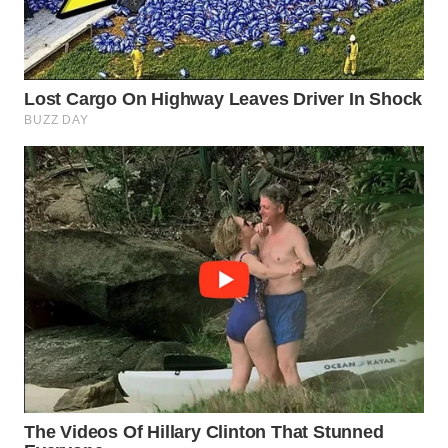
Wahana
Media
Group
WAHANA
NEWS
WAHANA
TANI
WAHANA
ADVOKAT
WAHANA
INFRASTRUKTUR
WAHANA