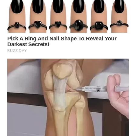
WN
PRIANGAN
TIMUR
WN
SEMARANG
WN
SOLO
WN
BOROBUDUR
WN
MADURA
WN