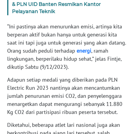
SULBAR
& PLN UID Banten Resmikan Kantor
Pelayanan Teknik
WN
BABEL
“Ini pastinya akan menurunkan emisi, artinya kita
berperan aktif bukan hanya untuk generasi kita
WN
saat ini tapi juga untuk generasi yang akan datang.
SUMBAR
Orang sudah peduli terhadap
energi
, ramah
lingkungan, berperilaku hidup sehat,” jelas Fintje,
WN
dikutip Sabtu (9/12/2023).
SUMSEL
Adapun setiap medali yang diberikan pada PLN
WN
Electric Run 2023 nantinya akan mencantumkan
BENGKULU
jumlah penurunan emisi CO2, dan penyelenggara
menargetkan dapat mengurangi sebanyak 11.880
WN
LAMPUNG
Kg CO2 dari partisipasi ribuan peserta tersebut.
Diketahui, beberapa atlet lari nasional juga akan
WN
berkontribusi pada ajang lari tersebut, salah
JATENG