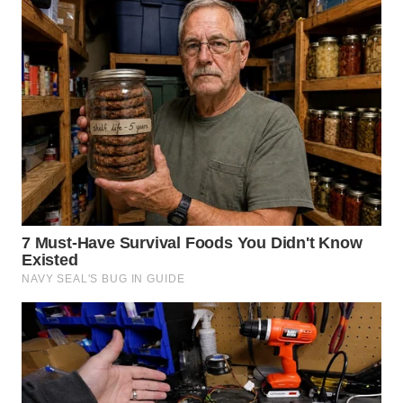
BEKASI
WN
BOGOR
WN
DEPOK
WN
TAPANULI
UTARA
WN
SAMOSIR
WN
PADANG
LAWAS