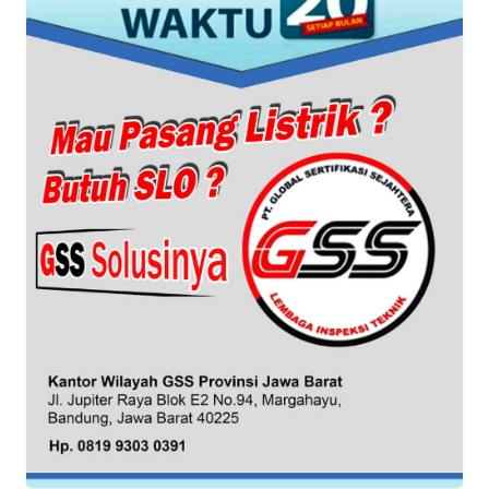
WN
BANTEN
WN
NTT
WN
KEPRI
WN
PAPUA
WN
PAPUA
BARAT
WN