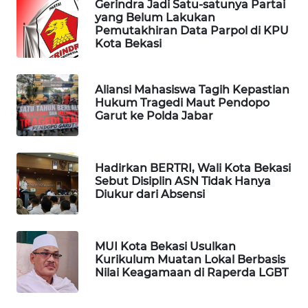
Gerindra Jadi Satu-satunya Partai
yang Belum Lakukan
Pemutakhiran Data Parpol di KPU
WAHANA
Kota Bekasi
DESA
WISATA
Aliansi Mahasiswa Tagih Kepastian
LAPAK
Hukum Tragedi Maut Pendopo
WAHANA
Garut ke Polda Jabar
Wahana
Network
Hadirkan BERTRI, Wali Kota Bekasi
Sebut Disiplin ASN Tidak Hanya
Diukur dari Absensi
KONSUMEN
LISTRIK
MUI Kota Bekasi Usulkan
MASYARAKAT
Kurikulum Muatan Lokal Berbasis
KELISTRIKAN
Nilai Keagamaan di Raperda LGBT
WALINKI