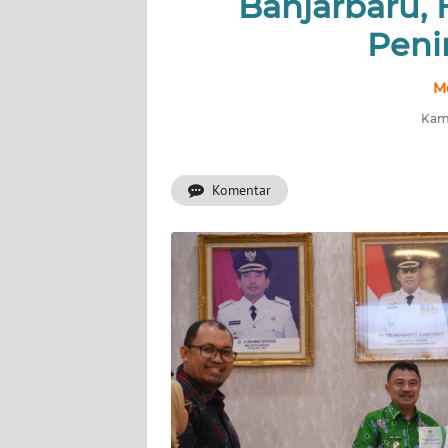
Banjarbaru, 
Peni
INDEKS
BERITA
M
KONTAK
Kami
KAMI
Komentar
INFO
IKLAN
TENTANG
KAMI
PEDOMAN
MEDIA
SIBER
REDAKSI