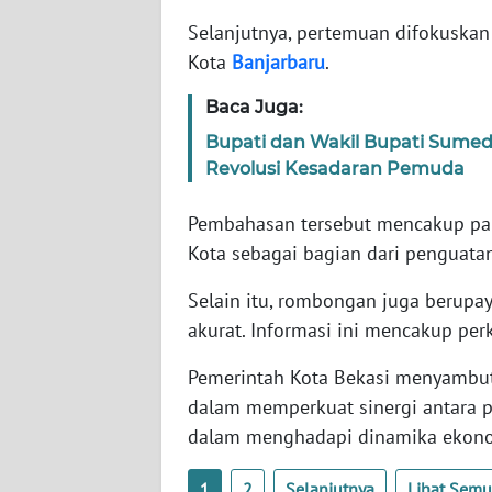
WN
Selanjutnya, pertemuan difokuska
BABEL
Kota
Banjarbaru
.
WN
Baca Juga:
SUMBAR
Bupati dan Wakil Bupati Sumed
Revolusi Kesadaran Pemuda
WN
SUMSEL
Pembahasan tersebut mencakup pari
Kota sebagai bagian dari penguata
WN
BENGKULU
Selain itu, rombongan juga berup
akurat. Informasi ini mencakup per
WN
LAMPUNG
Pemerintah Kota Bekasi menyambut 
dalam memperkuat sinergi antara pe
WN
dalam menghadapi dinamika ekono
JATENG
1
2
Selanjutnya
Lihat Sem