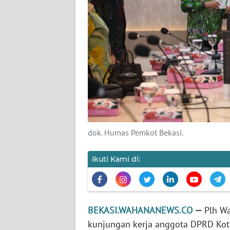
KARIR
DISCLAIMER
Wahana
News
Regional
WN
SUMUT
dok. Humas Pemkot Bekasi.
WN
Ikuti Kami di:
JAKARTA
WN
JABAR
BEKASI.WAHANANEWS.CO
—
Plh Wa
kunjungan kerja anggota DPRD Kota