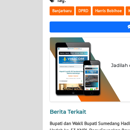
Tag:
WN
KALTARA
Banjarbaru
DPRD
Harris Bobihoe
WN
KALSEL
WN
KALTIM
Jadilah
WN
SULSEL
WN
GORONTALO
WN
Berita Terkait
SULUT
Bupati dan Wakil Bupati Sumedang Hadi