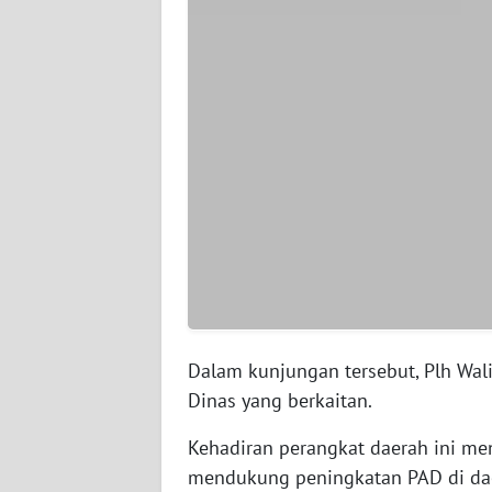
WN
SERAMBI
WN
JAMBI
WN
SULTRA
WN
NTB
WN
Dalam kunjungan tersebut, Plh Wal
SULTENG
Dinas yang berkaitan.
WN
Kehadiran perangkat daerah ini me
SULBAR
mendukung peningkatan PAD di da