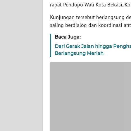
WN
rapat Pendopo Wali Kota Bekasi, K
BANTEN
Kunjungan tersebut berlangsung de
WN
saling berdialog dan koordinasi an
NTT
Baca Juga:
WN
Dari Gerak Jalan hingga Pengh
KEPRI
Berlangsung Meriah
WN
PAPUA
WN
PAPUA
BARAT
WN
RIAU