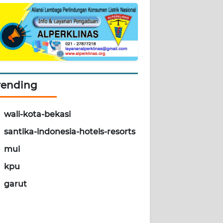
rending
wali-kota-bekasi
santika-indonesia-hotels-resorts
mui
kpu
garut