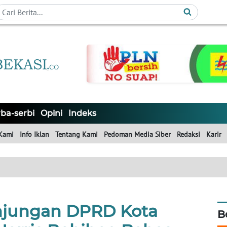
ba-serbi
Opini
Indeks
Kami
Info Iklan
Tentang Kami
Pedoman Media Siber
Redaksi
Karir
njungan DPRD Kota
B