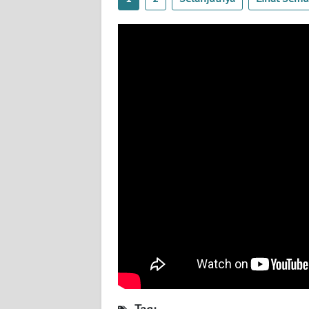
WN
NUSANTARA
WN
JOGJA
WN
JATIM
WN
BALI
WN
KALBAR
WN
KALTENG