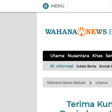
MENU
WAHANA
Tutup
TV
UTAMA
NUSANTARA
Utama
Nusantara
Khas
Ser
KHAS
Informasi
Indeks Berita
Kontak 
SERBA-
Wahana News Bekasi
Utama
SERBI
OPINI
Terima Ku
Informasi