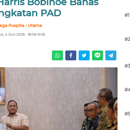
Harris Bobihoe Bahas
ngkatan PAD
#1
ega Puspita - Utama
s, 4 Juni 2026 - 18:56 WIB
#
#
#
#