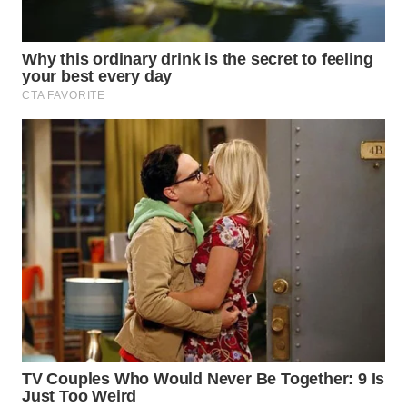
SURABAYA
WN
NATUNA
WN
BINTAN
WN
MANDALIKA
WN
LIKUPANG
WN
LABUANBAJO
WN
BORNEO