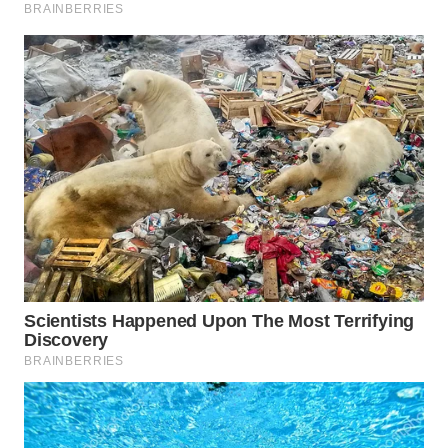
Wahana
Media
Group
WAHANA
NEWS
WAHANA
TANI
WAHANA
ADVOKAT
WAHANA
INFRASTRUKTUR
WAHANA