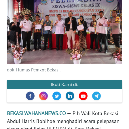
Informasi
INDEKS
BERITA
KONTAK
KAMI
INFO
dok. Humas Pemkot Bekasi.
IKLAN
Ikuti Kami di:
TENTANG
KAMI
PEDOMAN
BEKASI.WAHANANEWS.CO
—
Plh Wali Kota Bekasi
MEDIA
SIBER
Abdul Harris Bobihoe menghadiri acara pelepasan
siswa-siswi Kelas IX SMPN 35 Kota Bekasi.