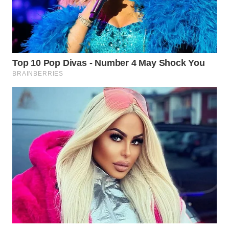
WAHANA
SPORT
WAHANA
UMKM
WAHANA
SELEB
WAHANA
PERSONA
WAHANA
OTOMOTIF
WAHANA
HEALTH