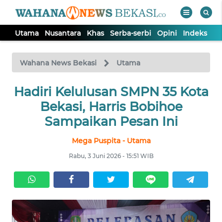
Utama
Nusantara
Khas
Serba-serbi
Opini
Indeks
WAHANA
Tutup
TV
Wahana News Bekasi
Utama
Hadiri Kelulusan SMPN 35 Kota
UTAMA
Bekasi, Harris Bobihoe
NUSANTARA
Sampaikan Pesan Ini
Mega Puspita - Utama
KHAS
Rabu, 3 Juni 2026 - 15:51 WIB
SERBA-
SERBI
OPINI