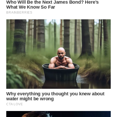
WN
SUMEDANG
WN
CIANJUR
WN
KEPULAUAN
SERIBU
WN
TANGERANG
WN
BINJAI
WN
CIREBON