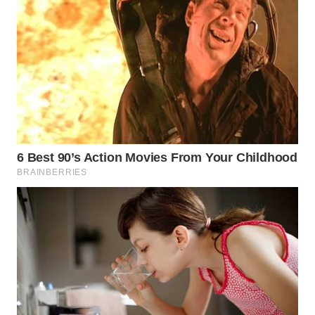
WN
TAPANULI
TENGAH
WN DELI
SERDANG
WN
TEBING
TINGGI
WN
PAKPAK
WN
KARAWANG
WN