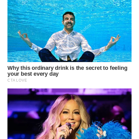
KONSUMEN
WAHANA
LISTRIK
WAHANA
TRAVEL
WAHANA
TV
WAHANANEWS
ID
WAHANANEWS
CO ID
WAHANANEWS
NET