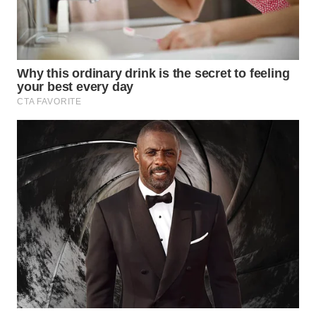
BEKASI
WN
BOGOR
WN
DEPOK
WN
TAPANULI
UTARA
WN
SAMOSIR
WN
PADANG
LAWAS