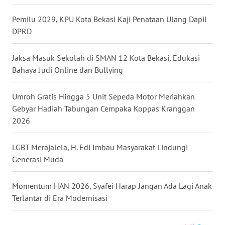
Pemilu 2029, KPU Kota Bekasi Kaji Penataan Ulang Dapil
WN
DPRD
MALUKU
Jaksa Masuk Sekolah di SMAN 12 Kota Bekasi, Edukasi
WN
MALUT
Bahaya Judi Online dan Bullying
WN
Umroh Gratis Hingga 5 Unit Sepeda Motor Meriahkan
DAIRI
Gebyar Hadiah Tabungan Cempaka Koppas Kranggan
2026
WN
DANAU
LGBT Merajalela, H. Edi Imbau Masyarakat Lindungi
TOBA
Generasi Muda
WN
Momentum HAN 2026, Syafei Harap Jangan Ada Lagi Anak
NIAS
Terlantar di Era Modernisasi
WN