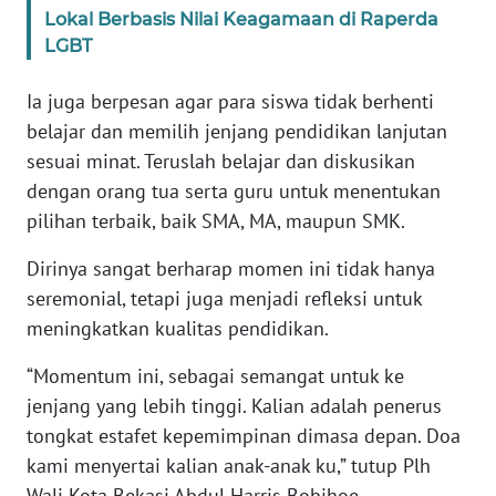
SULBAR
Lokal Berbasis Nilai Keagamaan di Raperda
LGBT
WN
BABEL
Ia juga berpesan agar para siswa tidak berhenti
belajar dan memilih jenjang pendidikan lanjutan
WN
sesuai minat. Teruslah belajar dan diskusikan
SUMBAR
dengan orang tua serta guru untuk menentukan
pilihan terbaik, baik SMA, MA, maupun SMK.
WN
SUMSEL
Dirinya sangat berharap momen ini tidak hanya
seremonial, tetapi juga menjadi refleksi untuk
WN
meningkatkan kualitas pendidikan.
BENGKULU
“Momentum ini, sebagai semangat untuk ke
WN
jenjang yang lebih tinggi. Kalian adalah penerus
LAMPUNG
tongkat estafet kepemimpinan dimasa depan. Doa
kami menyertai kalian anak-anak ku,” tutup Plh
WN
Wali Kota Bekasi Abdul Harris Bobihoe.
JATENG