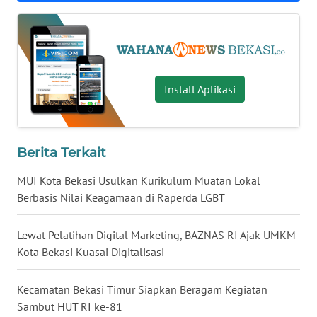
WN
KALTARA
WN
Install Aplikasi
KALSEL
WN
Berita Terkait
KALTIM
MUI Kota Bekasi Usulkan Kurikulum Muatan Lokal
WN
Berbasis Nilai Keagamaan di Raperda LGBT
SULSEL
Lewat Pelatihan Digital Marketing, BAZNAS RI Ajak UMKM
WN
Kota Bekasi Kuasai Digitalisasi
GORONTALO
Kecamatan Bekasi Timur Siapkan Beragam Kegiatan
WN
Sambut HUT RI ke-81
SULUT