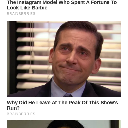
WAHANA
DESA
WISATA
LAPAK
WAHANA
Wahana
Network
KONSUMEN
LISTRIK
MASYARAKAT
KELISTRIKAN
WALINKI