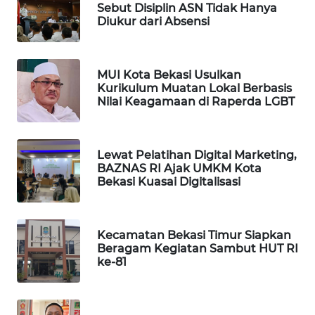
NEWS
Sebut Disiplin ASN Tidak Hanya
Diukur dari Absensi
SIBARAGAS
NEWS
MUI Kota Bekasi Usulkan
Kurikulum Muatan Lokal Berbasis
METRO
Nilai Keagamaan di Raperda LGBT
SIANTAR
NEWS
Lewat Pelatihan Digital Marketing,
METRO
BAZNAS RI Ajak UMKM Kota
MEDAN
Bekasi Kuasai Digitalisasi
NEWS
METRO
Kecamatan Bekasi Timur Siapkan
JAKARTA
Beragam Kegiatan Sambut HUT RI
NEWS
ke-81
KRT
NEWS