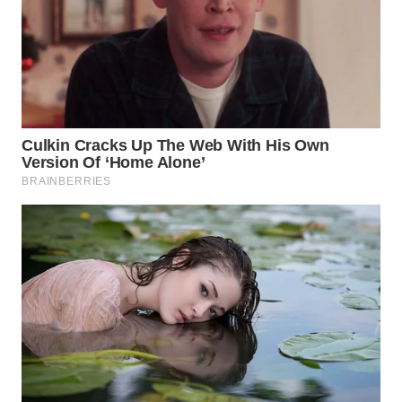
WN
PRIANGAN
TIMUR
WN
SEMARANG
WN
SOLO
WN
BOROBUDUR
WN
MADURA
WN