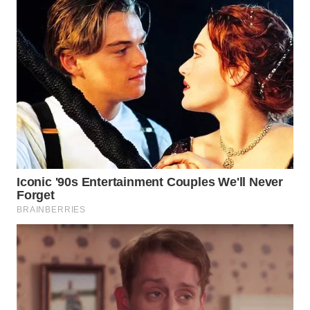
WN
INDRAMAYU
WN
KUNINGAN
WN
MAJALENGKA
WN
SUBANG
WN
SUKABUMI
WN
PURWAKARTA