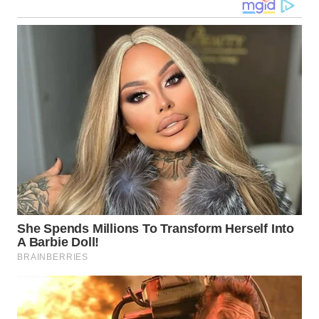
LANGKAT
WN
TAPANULI
SELATAN
WN
TANJUNG
LESUNG
WN
KARO
WN
SIMALUNGUN
WN
LABUHANBATU