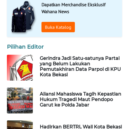
Dapatkan Merchandise Eksklusif
Wahana News
PORTAL
KONSUMEN
Buka Katalog
FORWAMKI
Pilihan Editor
ALPERKLINAS
Gerindra Jadi Satu-satunya Partai
yang Belum Lakukan
FORJASIDA
Pemutakhiran Data Parpol di KPU
Kota Bekasi
TAMBANG
NEWS
Aliansi Mahasiswa Tagih Kepastian
Hukum Tragedi Maut Pendopo
SITUNGIR
Garut ke Polda Jabar
NEWS
SIDIKALANG
Hadirkan BERTRI, Wali Kota Bekasi