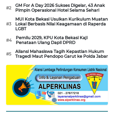
GM For A Day 2026 Sukses Digelar, 43 Anak
#2
CILEUNGSI
Pimpin Operasional Hotel Selama Sehari
NEWS
MUI Kota Bekasi Usulkan Kurikulum Muatan
#3
Lokal Berbasis Nilai Keagamaan di Raperda
BERKAT
LGBT
NEWS
Pemilu 2029, KPU Kota Bekasi Kaji
#4
Penataan Ulang Dapil DPRD
BERAMPU
Aliansi Mahasiswa Tagih Kepastian Hukum
NEWS
#5
Tragedi Maut Pendopo Garut ke Polda Jabar
ANUGERAH
NEWS
AKHLAK
ID
PERAPKI
NEWS