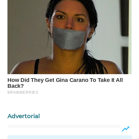
ID
MAWAKA
ID
MARTABAT
NET
PLN
WATCH
MKLI
LPKKI
Advertorial
LKKI
KOPEKLIN