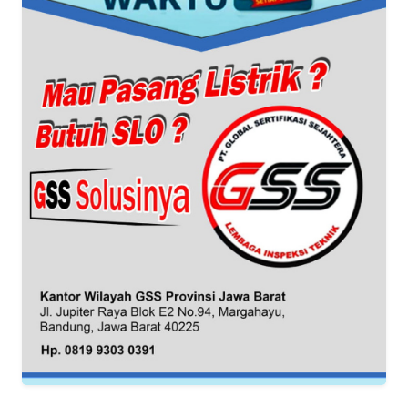
WN
BANTEN
WN
NTT
WN
KEPRI
WN
PAPUA
WN
PAPUA
BARAT
WN