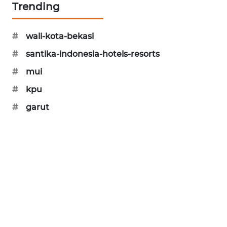
Trending
SONYA
ASA
#
wali-kota-bekasi
NEWS
#
santika-indonesia-hotels-resorts
#
mui
#
kpu
#
garut