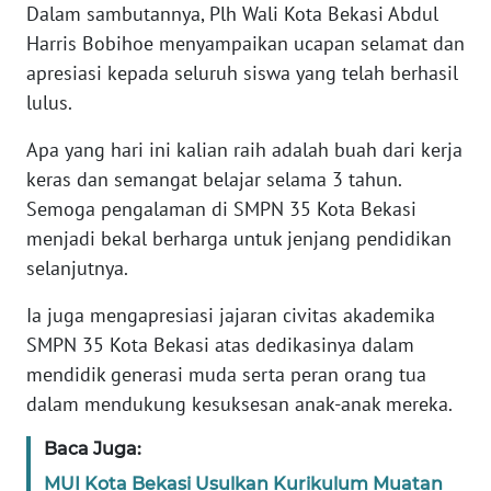
RIAU
Dalam sambutannya, Plh Wali Kota Bekasi Abdul
Harris Bobihoe menyampaikan ucapan selamat dan
WN
apresiasi kepada seluruh siswa yang telah berhasil
SERAMBI
lulus.
WN
Apa yang hari ini kalian raih adalah buah dari kerja
JAMBI
keras dan semangat belajar selama 3 tahun.
Semoga pengalaman di SMPN 35 Kota Bekasi
WN
menjadi bekal berharga untuk jenjang pendidikan
SULTRA
selanjutnya.
WN
Ia juga mengapresiasi jajaran civitas akademika
NTB
SMPN 35 Kota Bekasi atas dedikasinya dalam
mendidik generasi muda serta peran orang tua
WN
dalam mendukung kesuksesan anak-anak mereka.
SULTENG
Baca Juga:
WN
MUI Kota Bekasi Usulkan Kurikulum Muatan