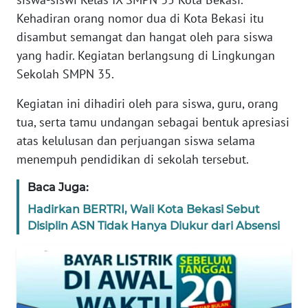
REDAKSI
Kehadiran orang nomor dua di Kota Bekasi itu
disambut semangat dan hangat oleh para siswa
KARIR
yang hadir. Kegiatan berlangsung di Lingkungan
Sekolah SMPN 35.
DISCLAIMER
Kegiatan ini dihadiri oleh para siswa, guru, orang
tua, serta tamu undangan sebagai bentuk apresiasi
Wahana
News
atas kelulusan dan perjuangan siswa selama
Regional
menempuh pendidikan di sekolah tersebut.
WN
Baca Juga:
SUMUT
Hadirkan BERTRI, Wali Kota Bekasi Sebut
Disiplin ASN Tidak Hanya Diukur dari Absensi
WN
JAKARTA
WN
JABAR