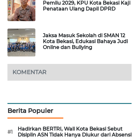
Pemilu 2029, KPU Kota Bekasi Kaji
Penataan Ulang Dapil DPRD
KARING
NEWS
JURNAL
Jaksa Masuk Sekolah di SMAN 12
Kota Bekasi, Edukasi Bahaya Judi
MARITIM
Online dan Bullying
HUMBANG
NEWS
KOMENTAR
GARONGGANG
NEWS
FISUELRI
Berita Populer
ID
ENERGI
Hadirkan BERTRI, Wali Kota Bekasi Sebut
#1
NEWS
Disiplin ASN Tidak Hanya Diukur dari Absensi