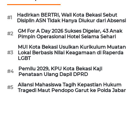
REDAKSI
Hadirkan BERTRI, Wali Kota Bekasi Sebut
#1
Disiplin ASN Tidak Hanya Diukur dari Absensi
KARIR
GM For A Day 2026 Sukses Digelar, 43 Anak
#2
Pimpin Operasional Hotel Selama Sehari
DISCLAIMER
MUI Kota Bekasi Usulkan Kurikulum Muatan
#3
Lokal Berbasis Nilai Keagamaan di Raperda
Wahana
LGBT
News
Regional
Pemilu 2029, KPU Kota Bekasi Kaji
#4
Penataan Ulang Dapil DPRD
WN
Aliansi Mahasiswa Tagih Kepastian Hukum
SUMUT
#5
Tragedi Maut Pendopo Garut ke Polda Jabar
WN
JAKARTA
WN
JABAR