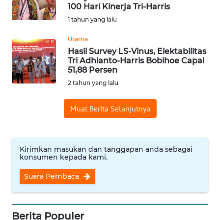
100 Hari Kinerja Tri-Harris
Informasi
1 tahun yang lalu
INDEKS
Utama
BERITA
Hasil Survey LS-Vinus, Elektabilitas
Tri Adhianto-Harris Bobihoe Capai
51,88 Persen
KONTAK
2 tahun yang lalu
KAMI
Muat Berita Selanjutnya
INFO
IKLAN
TENTANG
Kirimkan masukan dan tanggapan anda sebagai
konsumen kepada kami.
KAMI
Suara Pembaca
PEDOMAN
MEDIA
SIBER
Berita Populer