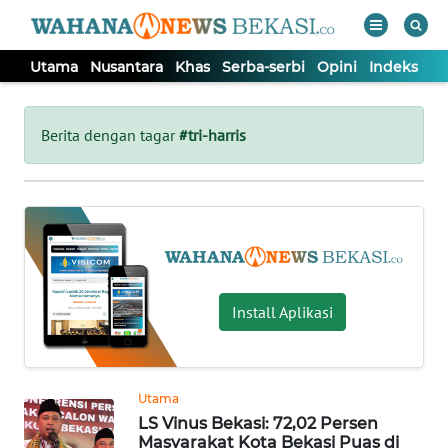
Utama
Nusantara
Khas
Serba-serbi
Opini
Indeks
WAHANA
Tutup
TV
Berita dengan tagar
#tri-harris
UTAMA
NUSANTARA
KHAS
Install Aplikasi
SERBA-
SERBI
Utama
LS Vinus Bekasi: 72,02 Persen
OPINI
Masyarakat Kota Bekasi Puas di