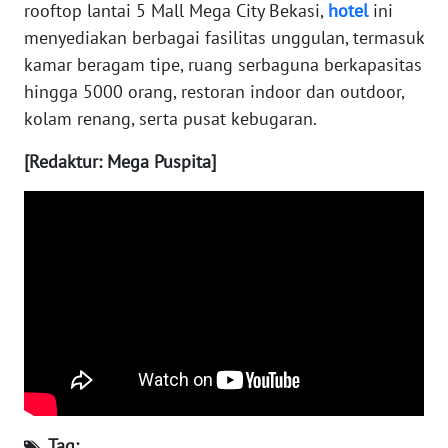
SULBAR
rooftop lantai 5 Mall Mega City Bekasi,
hotel
ini
menyediakan berbagai fasilitas unggulan, termasuk
WN
kamar beragam tipe, ruang serbaguna berkapasitas
BABEL
hingga 5000 orang, restoran indoor dan outdoor,
kolam renang, serta pusat kebugaran.
WN
SUMBAR
[Redaktur: Mega Puspita]
WN
SUMSEL
WN
BENGKULU
WN
LAMPUNG
WN
Tag:
JATENG