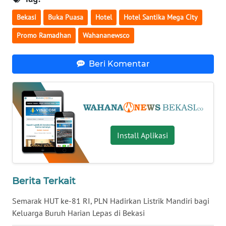
Bekasi
Buka Puasa
Hotel
Hotel Santika Mega City
WN
Promo Ramadhan
Wahananewsco
NUSANTARA
WN
Beri Komentar
JOGJA
WN
JATIM
Install Aplikasi
WN
BALI
WN
Berita Terkait
KALBAR
Semarak HUT ke-81 RI, PLN Hadirkan Listrik Mandiri bagi
Keluarga Buruh Harian Lepas di Bekasi
WN
KALTENG