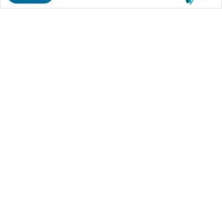
WAHANA MEDIA GROUP
|
|
|
WAHANA NEWS co
WAHANA TANI
WAHANA ADVOKAT
|
|
WAHANA INFRASTRUKTUR
WAHANA KONSUMEN
|
|
|
WAHANA LISTRIK
WAHANA TRAVEL
WAHANA TV
|
|
|
WAHANANEWS id
WAHANANEWS CO ID
WAHANANEWS NET
|
|
|
WAHANA SPORT ID
Wahana UMKM
Wahana Seleb
|
|
|
Wahana Persona
Wahana Otomotif
Wahana Health
|
Wahana Desa Wisata
Lapak Wahana