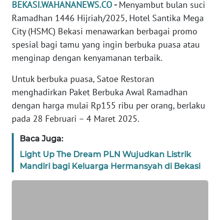
BEKASI.WAHANANEWS.CO
-
Menyambut bulan suci
REDAKSI
Ramadhan 1446 Hijriah/2025, Hotel Santika Mega
City (HSMC) Bekasi menawarkan berbagai promo
KARIR
spesial bagi tamu yang ingin berbuka puasa atau
menginap dengan kenyamanan terbaik.
DISCLAIMER
Untuk berbuka puasa, Satoe Restoran
Wahana
menghadirkan Paket Berbuka Awal Ramadhan
News
dengan harga mulai Rp155 ribu per orang, berlaku
Regional
pada 28 Februari – 4 Maret 2025.
WN
Baca Juga:
SUMUT
Light Up The Dream PLN Wujudkan Listrik
Mandiri bagi Keluarga Hermansyah di Bekasi
WN
JAKARTA
WN
JABAR