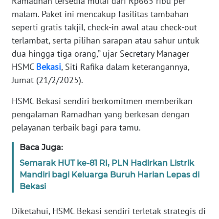
Ramadhan tersedia mulai dari Rp665 ribu per
RIAU
malam. Paket ini mencakup fasilitas tambahan
seperti gratis takjil, check-in awal atau check-out
WN
terlambat, serta pilihan sarapan atau sahur untuk
SERAMBI
dua hingga tiga orang,” ujar Secretary Manager
WN
HSMC
Bekasi
, Siti Rafika dalam keterangannya,
JAMBI
Jumat (21/2/2025).
HSMC Bekasi sendiri berkomitmen memberikan
WN
SULTRA
pengalaman Ramadhan yang berkesan dengan
pelayanan terbaik bagi para tamu.
WN
Baca Juga:
NTB
Semarak HUT ke-81 RI, PLN Hadirkan Listrik
WN
Mandiri bagi Keluarga Buruh Harian Lepas di
SULTENG
Bekasi
Diketahui, HSMC Bekasi sendiri terletak strategis di
WN