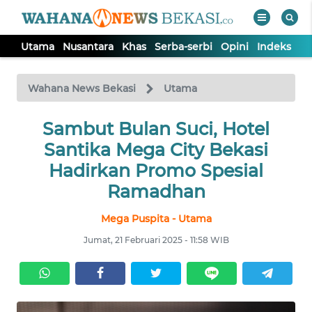
Utama
Nusantara
Khas
Serba-serbi
Opini
Indeks
WAHANA
Tutup
TV
Wahana News Bekasi
Utama
Sambut Bulan Suci, Hotel
UTAMA
Santika Mega City Bekasi
NUSANTARA
Hadirkan Promo Spesial
Ramadhan
KHAS
Mega Puspita - Utama
Jumat, 21 Februari 2025 - 11:58 WIB
SERBA-
SERBI
OPINI