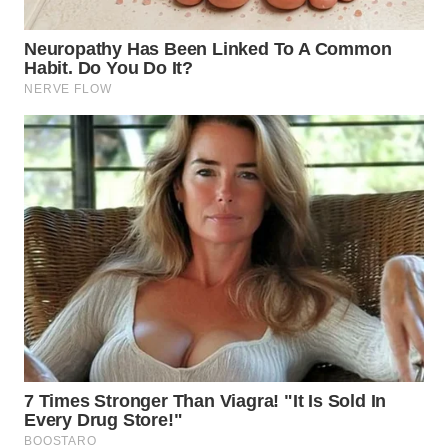
WN
SUMEDANG
WN
CIANJUR
WN
KEPULAUAN
SERIBU
WN
TANGERANG
WN
BINJAI
WN
CIREBON