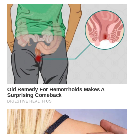
WN
INDRAMAYU
WN
KUNINGAN
WN
MAJALENGKA
WN
SUBANG
WN
SUKABUMI
WN
PURWAKARTA