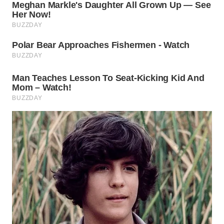
Wahana
Media
Group
WAHANA
NEWS
WAHANA
TANI
WAHANA
ADVOKAT
WAHANA
INFRASTRUKTUR
WAHANA