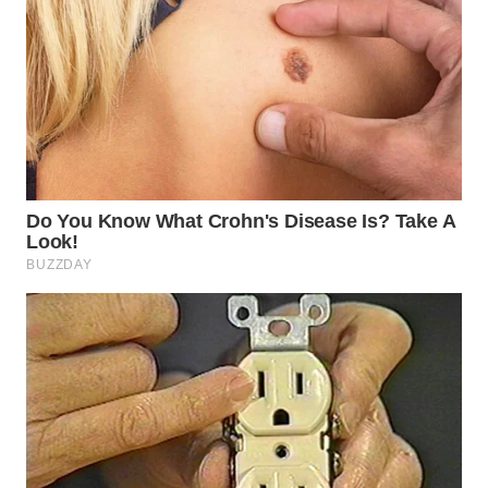
WN
PRIANGAN
TIMUR
WN
SEMARANG
WN
SOLO
WN
BOROBUDUR
WN
MADURA
WN