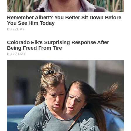
KONSUMEN
WAHANA
LISTRIK
WAHANA
TRAVEL
WAHANA
TV
WAHANANEWS
ID
WAHANANEWS
CO ID
WAHANANEWS
NET