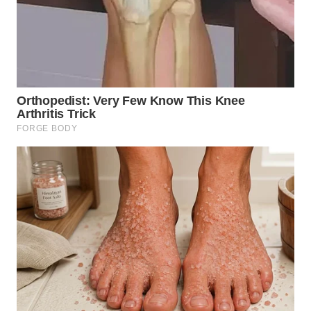
BEKASI
WN
BOGOR
WN
DEPOK
WN
TAPANULI
UTARA
WN
SAMOSIR
WN
PADANG
LAWAS