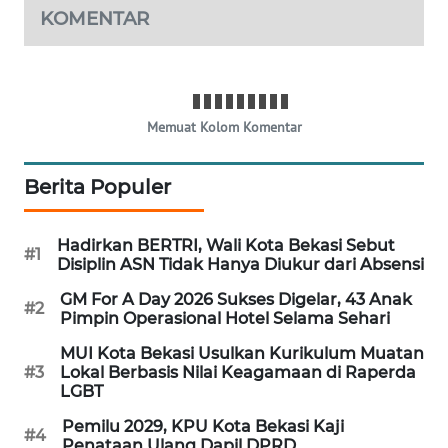
KOMENTAR
PORTAL
KONSUMEN
FORWAMKI
Memuat Kolom Komentar
ALPERKLINAS
Berita Populer
FORJASIDA
Hadirkan BERTRI, Wali Kota Bekasi Sebut
#1
Disiplin ASN Tidak Hanya Diukur dari Absensi
TAMBANG
GM For A Day 2026 Sukses Digelar, 43 Anak
NEWS
#2
Pimpin Operasional Hotel Selama Sehari
MUI Kota Bekasi Usulkan Kurikulum Muatan
SITUNGIR
#3
Lokal Berbasis Nilai Keagamaan di Raperda
NEWS
LGBT
Pemilu 2029, KPU Kota Bekasi Kaji
SIDIKALANG
#4
Penataan Ulang Dapil DPRD