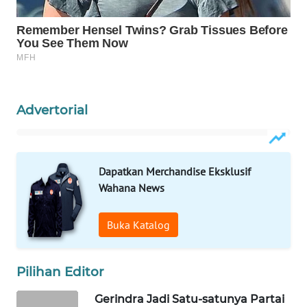
WAHANA
SPORT
WAHANA
UMKM
Advertorial
WAHANA
SELEB
Dapatkan Merchandise Eksklusif
Wahana News
WAHANA
PERSONA
Buka Katalog
WAHANA
OTOMOTIF
Pilihan Editor
WAHANA
Gerindra Jadi Satu-satunya Partai
HEALTH