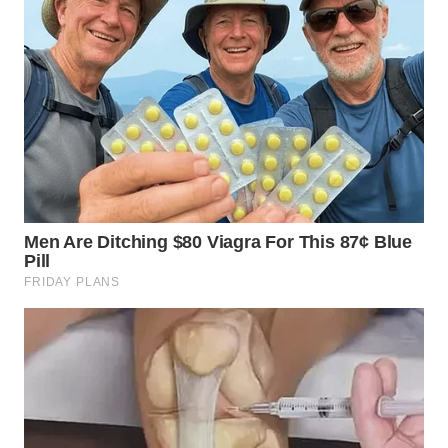
WN
TAPANULI
TENGAH
WN DELI
SERDANG
WN
TEBING
TINGGI
WN
PAKPAK
WN
KARAWANG
WN