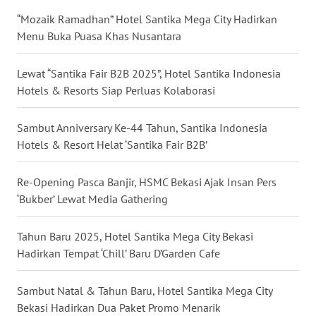
“Mozaik Ramadhan” Hotel Santika Mega City Hadirkan
WN
Menu Buka Puasa Khas Nusantara
KALTARA
Lewat “Santika Fair B2B 2025”, Hotel Santika Indonesia
WN
Hotels & Resorts Siap Perluas Kolaborasi
KALSEL
Sambut Anniversary Ke-44 Tahun, Santika Indonesia
WN
Hotels & Resort Helat ‘Santika Fair B2B’
KALTIM
Re-Opening Pasca Banjir, HSMC Bekasi Ajak Insan Pers
WN
‘Bukber’ Lewat Media Gathering
SULSEL
Tahun Baru 2025, Hotel Santika Mega City Bekasi
WN
Hadirkan Tempat ‘Chill’ Baru D’Garden Cafe
GORONTALO
Sambut Natal & Tahun Baru, Hotel Santika Mega City
WN
Bekasi Hadirkan Dua Paket Promo Menarik
SULUT