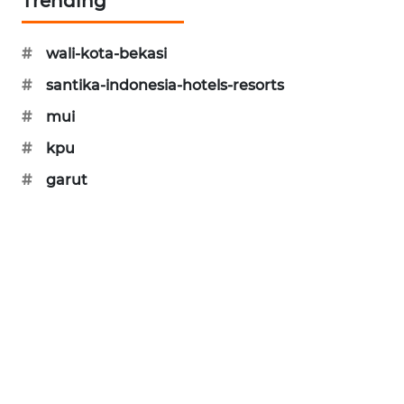
Trending
KARING
#
wali-kota-bekasi
NEWS
#
santika-indonesia-hotels-resorts
JURNAL
#
mui
MARITIM
#
kpu
HUMBANG
#
garut
NEWS
GARONGGANG
NEWS
FISUELRI
ID
ENERGI
NEWS