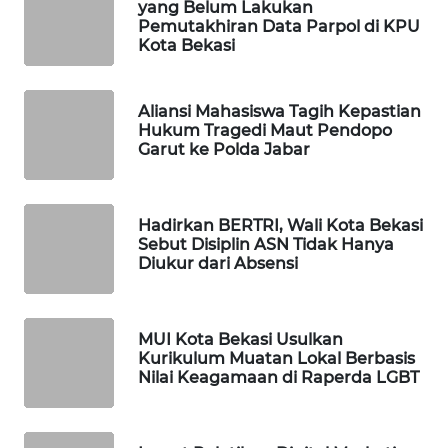
yang Belum Lakukan
Pemutakhiran Data Parpol di KPU
Kota Bekasi
WAHANA
DESA
WISATA
Aliansi Mahasiswa Tagih Kepastian
Hukum Tragedi Maut Pendopo
LAPAK
Garut ke Polda Jabar
WAHANA
Wahana
Hadirkan BERTRI, Wali Kota Bekasi
Network
Sebut Disiplin ASN Tidak Hanya
Diukur dari Absensi
KONSUMEN
LISTRIK
MUI Kota Bekasi Usulkan
Kurikulum Muatan Lokal Berbasis
MASYARAKAT
Nilai Keagamaan di Raperda LGBT
KELISTRIKAN
WALINKI