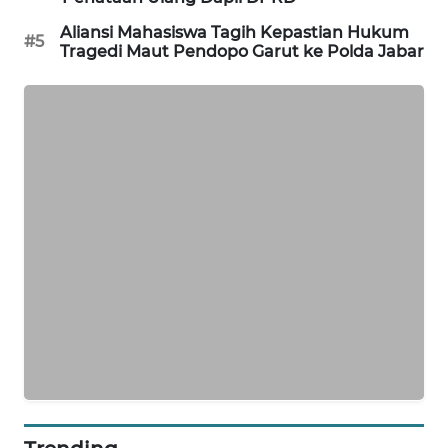
NEWS
Aliansi Mahasiswa Tagih Kepastian Hukum
#5
Tragedi Maut Pendopo Garut ke Polda Jabar
SIBARAGAS
NEWS
METRO
SIANTAR
NEWS
METRO
MEDAN
NEWS
METRO
JAKARTA
NEWS
KRT
NEWS