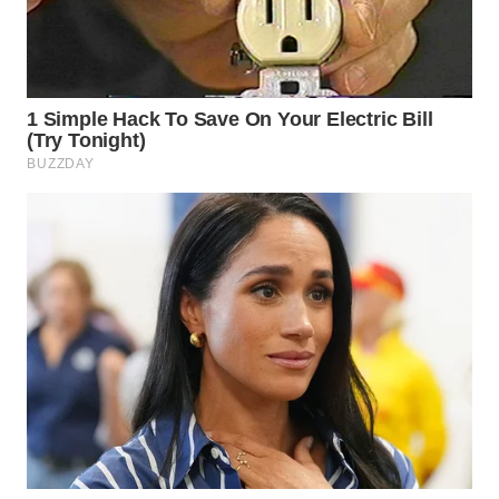
SURABAYA
WN
NATUNA
WN
BINTAN
WN
MANDALIKA
WN
LIKUPANG
WN
LABUANBAJO
WN
BORNEO