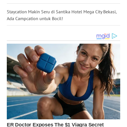
Staycation Makin Seru di Santika Hotel Mega City Bekasi,
WN
Ada Campcation untuk Bocil!
MALUKU
WN
MALUT
WN
DAIRI
WN
DANAU
TOBA
WN
NIAS
WN