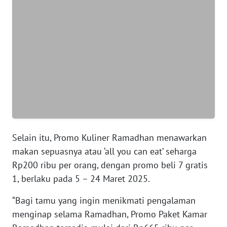
WN
BANTEN
WN
NTT
WN
KEPRI
WN
Selain itu, Promo Kuliner Ramadhan menawarkan
PAPUA
makan sepuasnya atau ‘all you can eat’ seharga
Rp200 ribu per orang, dengan promo beli 7 gratis
WN
1, berlaku pada 5 – 24 Maret 2025.
PAPUA
BARAT
“Bagi tamu yang ingin menikmati pengalaman
menginap selama Ramadhan, Promo Paket Kamar
WN