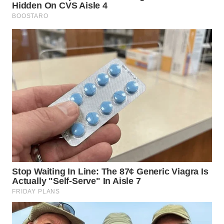
LANGKAT
WN
TAPANULI
SELATAN
WN
TANJUNG
LESUNG
WN
KARO
WN
SIMALUNGUN
WN
LABUHANBATU