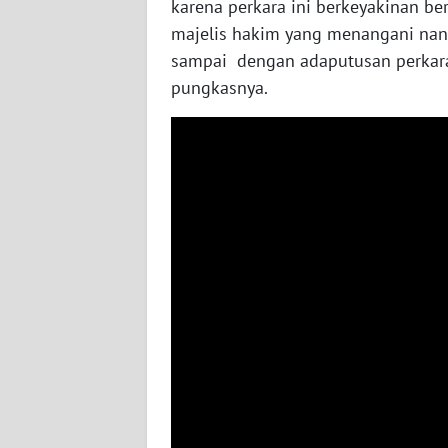
karena perkara ini berkeyakinan ber
WN
majelis hakim yang menangani nan
KALTARA
sampai dengan adaputusan perkara
pungkasnya.
WN
KALSEL
WN
KALTIM
WN
SULSEL
WN
GORONTALO
WN
SULUT