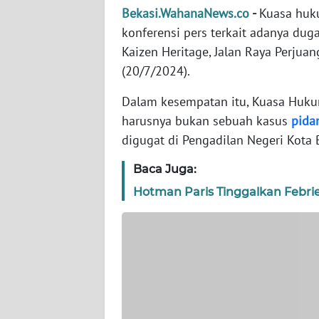
WN
Bekasi.WahanaNews.co
-
Kuasa huku
BANTEN
konferensi pers terkait adanya duga
Kaizen Heritage, Jalan Raya Perjua
WN
(20/7/2024).
NTT
Dalam kesempatan itu, Kuasa Huk
WN
harusnya bukan sebuah kasus
pida
KEPRI
digugat di Pengadilan Negeri Kota 
WN
Baca Juga:
PAPUA
Hotman Paris Tinggalkan Febrie
WN
PAPUA
BARAT
WN
RIAU