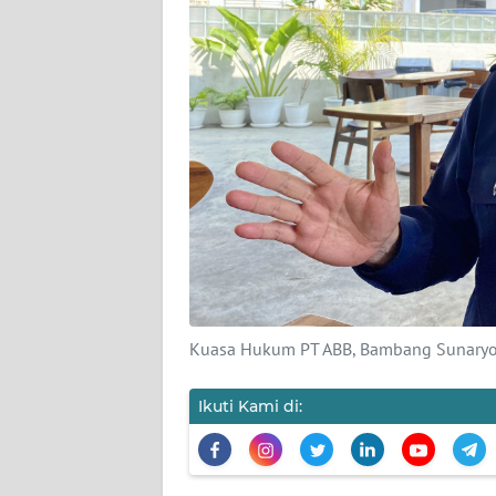
KARIR
DISCLAIMER
Wahana
News
Regional
WN
SUMUT
WN
Kuasa Hukum PT ABB, Bambang Sunaryo
JAKARTA
Ikuti Kami di:
WN
JABAR