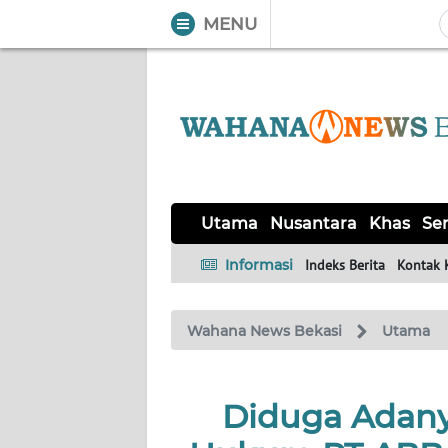
MENU
WAHANA
Tutup
TV
UTAMA
NUSANTARA
Utama
Nusantara
Khas
Ser
KHAS
Informasi
Indeks Berita
Kontak 
SERBA-
Wahana News Bekasi
Utama
SERBI
OPINI
Diduga Adanya
Informasi