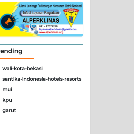
rending
wali-kota-bekasi
santika-indonesia-hotels-resorts
mui
kpu
garut