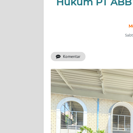
Hukum PT ABB S
INDEKS
BERITA
M
KONTAK
Sabt
KAMI
Komentar
INFO
IKLAN
TENTANG
KAMI
PEDOMAN
MEDIA
SIBER
REDAKSI