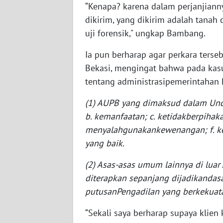
“Kenapa? karena dalam perjanjianny
WN
dikirim, yang dikirim adalah tana
NUSANTARA
uji forensik," ungkap Bambang.
WN
Ia pun berharap agar perkara terse
JOGJA
Bekasi, mengingat bahwa pada kas
tentang administrasipemerintahan 
WN
JATIM
(1) AUPB yang dimaksud dalam Unda
b. kemanfaatan; c. ketidakberpihaka
WN
menyalahgunakankewenangan; f. ke
BALI
yang baik.
WN
(2) Asas-asas umum lainnya di lua
KALBAR
diterapkan sepanjang dijadikandas
putusanPengadilan yang berkekuat
WN
KALTENG
“Sekali saya berharap supaya klien