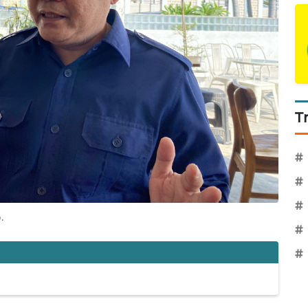
T
#
#
#
.
#
#