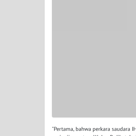
WN
SERAMBI
WN
JAMBI
WN
SULTRA
WN
NTB
WN
SULTENG
WN
SULBAR
"Pertama, bahwa perkara saudara IH