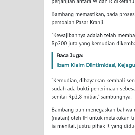
perjanjian antara W dan R diketahu
WN
BABEL
Bambang memastikan, pada proses
persoalan Pasar Kranji.
WN
"Kewajibannya adalah telah membaya
SUMBAR
Rp200 juta yang kemudian dikemba
WN
Baca Juga:
SUMSEL
Ibam Klaim Diintimidasi, Kejag
WN
BENGKULU
“Kemudian, dibayarkan kembali seni
sudah ada bukti penerimaan sebesar
WN
senilai Rp2,8 miliar,” sambungnya.
LAMPUNG
Bambang pun menegaskan bahwa daa
(niatan) oleh IH untuk melakukan 
WN
JATENG
ia menilai, justru pihak R yang di