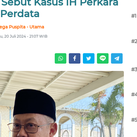
ebut Kasus IH Perkara
Perdata
#1
ega Puspita - Utama
u, 20 Juli 2024 - 21:07 WIB
#
#
#
#