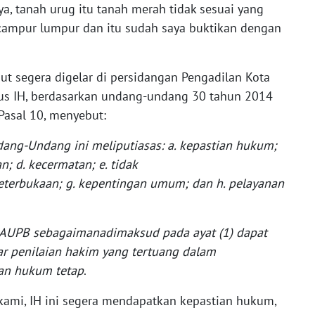
a, tanah urug itu tanah merah tidak sesuai yang
h campur lumpur dan itu sudah saya buktikan dengan
but segera digelar di persidangan Pengadilan Kota
us IH, berdasarkan undang-undang 30 tahun 2014
Pasal 10, menyebut:
ng-Undang ini meliputiasas: a. kepastian hukum;
n; d. kecermatan; e. tidak
terbukaan; g. kepentingan umum; dan h. pelayanan
r AUPB sebagaimanadimaksud pada ayat (1) dapat
ar penilaian hakim yang tertuang dalam
an hukum tetap
.
 kami, IH ini segera mendapatkan kepastian hukum,