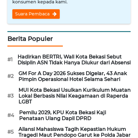
konsumen kepada kami.
WN
Suara Pembaca
INDRAMAYU
WN
Berita Populer
KUNINGAN
Hadirkan BERTRI, Wali Kota Bekasi Sebut
WN
#1
Disiplin ASN Tidak Hanya Diukur dari Absensi
MAJALENGKA
GM For A Day 2026 Sukses Digelar, 43 Anak
#2
Pimpin Operasional Hotel Selama Sehari
WN
SUBANG
MUI Kota Bekasi Usulkan Kurikulum Muatan
#3
Lokal Berbasis Nilai Keagamaan di Raperda
LGBT
WN
SUKABUMI
Pemilu 2029, KPU Kota Bekasi Kaji
#4
Penataan Ulang Dapil DPRD
WN
Aliansi Mahasiswa Tagih Kepastian Hukum
#5
PURWAKARTA
Tragedi Maut Pendopo Garut ke Polda Jabar