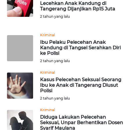
LANGKAT
Lecehkan Anak Kandung di
Tangerang Dijanjikan Rp15 Juta
2 tahun yang lalu
WN
TAPANULI
SELATAN
Kriminal
Ibu Pelaku Pelecehan Anak
WN
Kandung di Tangsel Serahkan Diri
TANJUNG
ke Polisi
LESUNG
2 tahun yang lalu
WN
Kriminal
KARO
Kasus Pelecehan Seksual Seorang
Ibu ke Anak di Tangerang Diusut
Polisi
WN
2 tahun yang lalu
SIMALUNGUN
Kriminal
WN
Diduga Lakukan Pelecehan
LABUHANBATU
Seksual, Unpar Berhentikan Dosen
Syarif Maulana