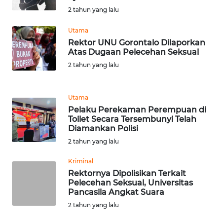
2 tahun yang lalu
WN
TAPANULI
Utama
TENGAH
Rektor UNU Gorontalo Dilaporkan
Atas Dugaan Pelecehan Seksual
WN DELI
2 tahun yang lalu
SERDANG
WN
Utama
TEBING
Pelaku Perekaman Perempuan di
TINGGI
Toilet Secara Tersembunyi Telah
Diamankan Polisi
2 tahun yang lalu
WN
PAKPAK
Kriminal
Rektornya Dipolisikan Terkait
WN
Pelecehan Seksual, Universitas
KARAWANG
Pancasila Angkat Suara
2 tahun yang lalu
WN