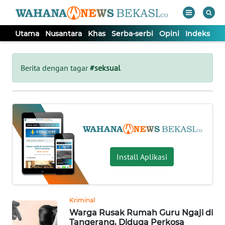
Utama
Nusantara
Khas
Serba-serbi
Opini
Indeks
WAHANA
Tutup
TV
Berita dengan tagar
#seksual
UTAMA
NUSANTARA
KHAS
Install Aplikasi
SERBA-
SERBI
Kriminal
Warga Rusak Rumah Guru Ngaji di
OPINI
Tangerang, Diduga Perkosa