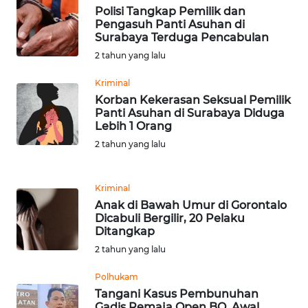
SULBAR
Polisi Tangkap Pemilik dan
Pengasuh Panti Asuhan di
Surabaya Terduga Pencabulan
WN
BABEL
2 tahun yang lalu
Kriminal
WN
Korban Kekerasan Seksual Pemilik
SUMBAR
Panti Asuhan di Surabaya Diduga
Lebih 1 Orang
WN
2 tahun yang lalu
SUMSEL
Kriminal
WN
Anak di Bawah Umur di Gorontalo
BENGKULU
Dicabuli Bergilir, 20 Pelaku
Ditangkap
WN
2 tahun yang lalu
LAMPUNG
Polhukam
WN
Tangani Kasus Pembunuhan
Gadis Remaja Open BO, Awal
JATENG