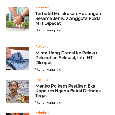
RIAU
Kriminal
Terbukti Melakukan Hubungan
WN
Sesama Jenis, 2 Anggota Polda
SERAMBI
NTT Dipecat
1 tahun yang lalu
WN
JAMBI
Polhukam
Minta Uang Damai ke Pelaku
WN
Pelecehan Seksual, Iptu HT
SULTRA
Dicopot
1 tahun yang lalu
WN
NTB
Polhukam
Menko Polkam Pastikan Eks
Kapolres Ngada Bakal Ditindak
WN
Tegas
SULTENG
1 tahun yang lalu
WN
Kriminal