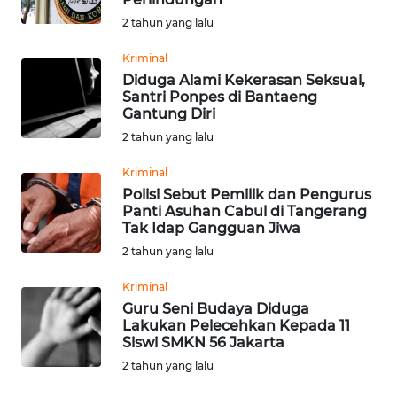
2 tahun yang lalu
WN
Kriminal
KALTARA
Diduga Alami Kekerasan Seksual,
Santri Ponpes di Bantaeng
WN
Gantung Diri
KALSEL
2 tahun yang lalu
WN
Kriminal
KALTIM
Polisi Sebut Pemilik dan Pengurus
Panti Asuhan Cabul di Tangerang
Tak Idap Gangguan Jiwa
WN
2 tahun yang lalu
SULSEL
Kriminal
WN
Guru Seni Budaya Diduga
GORONTALO
Lakukan Pelecehkan Kepada 11
Siswi SMKN 56 Jakarta
2 tahun yang lalu
WN
SULUT