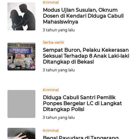
Kriminal
BEKASI
Modus Ujian Susulan, Oknum
Dosen di Kendari Diduga Cabuli
WN
Mahasiswinya
BOGOR
3 tahun yang lalu
WN
Serba-serbi
DEPOK
Sempat Buron, Pelaku Kekerasan
Seksual Terhadap 8 Anak Laki-laki
Ditangkap di Bekasi
WN
3 tahun yang lalu
TAPANULI
UTARA
Kriminal
WN
Diduga Cabuli Santri Pemilik
SAMOSIR
Ponpes Bergelar LC di Langkat
Ditangkap Polisi
WN
3 tahun yang lalu
PADANG
LAWAS
Kriminal
Begal Payudara di Tangerang,