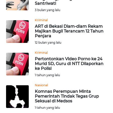
Santriwati
Informasi
3 bulan yang lalu
INDEKS
Kriminal
BERITA
ART di Bekasi Diam-diam Rekam
Majikan Bugil Terancam 12 Tahun
Penjara
KONTAK
12 bulan yang lalu
KAMI
Kriminal
INFO
Pertontonkan Video Porno ke 24
IKLAN
Murid SD, Guru di NTT Dilaporkan
ke Polisi
1 tahun yang lalu
TENTANG
KAMI
Nasional
Komnas Perempuan Minta
PEDOMAN
Pemerintah Tindak Tegas Grup
MEDIA
Seksual di Medsos
SIBER
1 tahun yang lalu