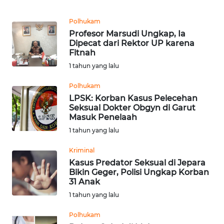
REDAKSI
Polhukam
Profesor Marsudi Ungkap, Ia
KARIR
Dipecat dari Rektor UP karena
Fitnah
DISCLAIMER
1 tahun yang lalu
Polhukam
Wahana
LPSK: Korban Kasus Pelecehan
News
Seksual Dokter Obgyn di Garut
Regional
Masuk Penelaah
1 tahun yang lalu
WN
SUMUT
Kriminal
Kasus Predator Seksual di Jepara
WN
Bikin Geger, Polisi Ungkap Korban
31 Anak
JAKARTA
1 tahun yang lalu
WN
Polhukam
JABAR