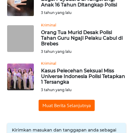
Anak 16 Tahun Ditangkap Polisi
WN
3 tahun yang lalu
SUMEDANG
Kriminal
WN
Orang Tua Murid Desak Polisi
CIANJUR
Tahan Guru Ngaji Pelaku Cabul di
Brebes
WN
3 tahun yang lalu
KEPULAUAN
Kriminal
SERIBU
Kasus Pelecehan Seksual Miss
Universe Indonesia Polisi Tetapkan
WN
1 Tersangka
TANGERANG
3 tahun yang lalu
WN
Muat Berita Selanjutnya
BINJAI
WN
Kirimkan masukan dan tanggapan anda sebagai
CIREBON