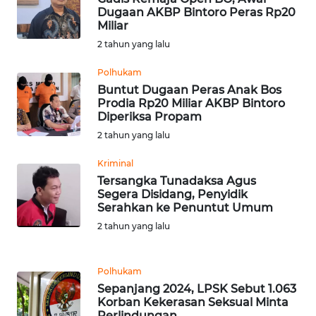
Dugaan AKBP Bintoro Peras Rp20
Miliar
WN
2 tahun yang lalu
NUSANTARA
Polhukam
WN
Buntut Dugaan Peras Anak Bos
Prodia Rp20 Miliar AKBP Bintoro
JOGJA
Diperiksa Propam
2 tahun yang lalu
WN
JATIM
Kriminal
Tersangka Tunadaksa Agus
WN
Segera Disidang, Penyidik
Serahkan ke Penuntut Umum
BALI
2 tahun yang lalu
WN
KALBAR
Polhukam
Sepanjang 2024, LPSK Sebut 1.063
WN
Korban Kekerasan Seksual Minta
KALTENG
Perlindungan