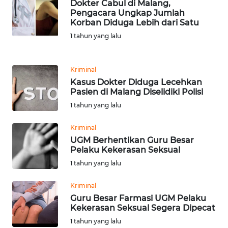
Dokter Cabul di Malang,
Pengacara Ungkap Jumlah
WN
Korban Diduga Lebih dari Satu
BANTEN
1 tahun yang lalu
WN
NTT
Kriminal
Kasus Dokter Diduga Lecehkan
Pasien di Malang Diselidiki Polisi
WN
1 tahun yang lalu
KEPRI
Kriminal
WN
UGM Berhentikan Guru Besar
PAPUA
Pelaku Kekerasan Seksual
1 tahun yang lalu
WN
PAPUA
Kriminal
BARAT
Guru Besar Farmasi UGM Pelaku
Kekerasan Seksual Segera Dipecat
WN
1 tahun yang lalu