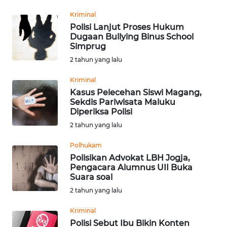
Kriminal
WN
Polisi Lanjut Proses Hukum
MALUKU
Dugaan Bullying Binus School
Simprug
WN
2 tahun yang lalu
MALUT
Kriminal
Kasus Pelecehan Siswi Magang,
WN
Sekdis Pariwisata Maluku
DAIRI
Diperiksa Polisi
2 tahun yang lalu
WN
DANAU
Polhukam
TOBA
Polisikan Advokat LBH Jogja,
Pengacara Alumnus UII Buka
Suara soal
WN
2 tahun yang lalu
NIAS
Kriminal
WN
Polisi Sebut Ibu Bikin Konten