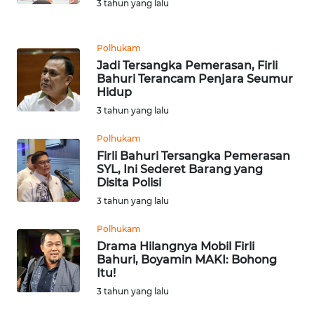
3 tahun yang lalu
LANGKAT
WN
Polhukam
TAPANULI
Jadi Tersangka Pemerasan, Firli
SELATAN
Bahuri Terancam Penjara Seumur
Hidup
WN
3 tahun yang lalu
TANJUNG
LESUNG
Polhukam
Firli Bahuri Tersangka Pemerasan
SYL, Ini Sederet Barang yang
WN
Disita Polisi
KARO
3 tahun yang lalu
WN
Polhukam
SIMALUNGUN
Drama Hilangnya Mobil Firli
Bahuri, Boyamin MAKI: Bohong
Itu!
WN
3 tahun yang lalu
LABUHANBATU