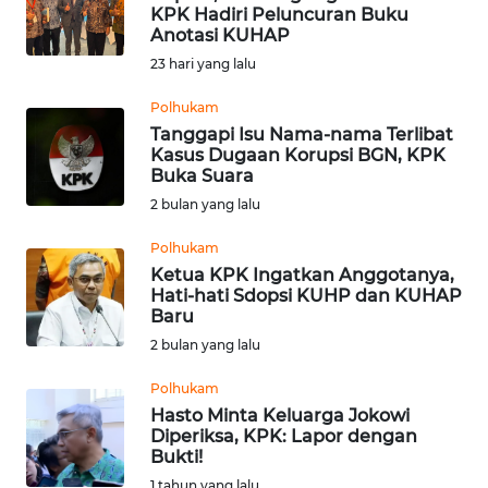
KPK Hadiri Peluncuran Buku
Anotasi KUHAP
Informasi
23 hari yang lalu
INDEKS
BERITA
Polhukam
Tanggapi Isu Nama-nama Terlibat
Kasus Dugaan Korupsi BGN, KPK
KONTAK
Buka Suara
KAMI
2 bulan yang lalu
INFO
Polhukam
IKLAN
Ketua KPK Ingatkan Anggotanya,
Hati-hati Sdopsi KUHP dan KUHAP
Baru
TENTANG
2 bulan yang lalu
KAMI
Polhukam
PEDOMAN
Hasto Minta Keluarga Jokowi
MEDIA
Diperiksa, KPK: Lapor dengan
SIBER
Bukti!
1 tahun yang lalu