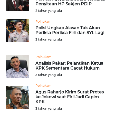
RIAU
Penyitaan HP Sekjen PDIP
2 tahun yang lalu
WN
SERAMBI
Polhukam
Polisi Ungkap Alasan Tak Akan
Periksa Periksa Firli dan SYL Lagi
WN
JAMBI
3 tahun yang lalu
WN
Polhukam
SULTRA
Analisis Pakar: Pelantikan Ketua
KPK Sementara Cacat Hukum
WN
3 tahun yang lalu
NTB
Polhukam
WN
Agus Raharjo Kirim Surat Protes
SULTENG
ke Jokowi saat Firli Jadi Capim
KPK
3 tahun yang lalu
WN