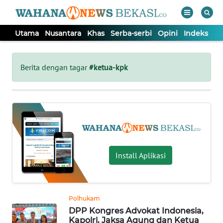
Utama
Nusantara
Khas
Serba-serbi
Opini
Indeks
WAHANA
Tutup
TV
Berita dengan tagar
#ketua-kpk
UTAMA
NUSANTARA
KHAS
Install Aplikasi
SERBA-
SERBI
Polhukam
DPP Kongres Advokat Indonesia,
OPINI
Kapolri, Jaksa Agung dan Ketua