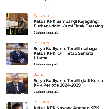
REDAKSI
Polhukam
KARIR
Ketua KPK Sambangi Kejagung,
Burhanuddin: Kami Tidak Bersaing
DISCLAIMER
2 tahun yang lalu
Polhukam
Wahana
News
Setyo Budiyanto Terpilih sebagai
Regional
Ketua KPK: OTT Tetap Senjata
Utama
2 tahun yang lalu
WN
SUMUT
Utama
Setyo Budiyanto Terpilih jadi Ketua
WN
KPK Periode 2024-2029
JAKARTA
2 tahun yang lalu
WN
Polhukam
JABAR
Ketua KPK Nawawi Anggap KPK