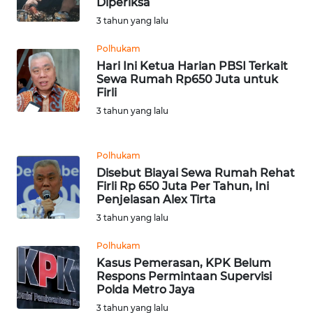
Diperiksa
BEKASI
3 tahun yang lalu
WN
Polhukam
BOGOR
Hari Ini Ketua Harian PBSI Terkait
Sewa Rumah Rp650 Juta untuk
Firli
WN
DEPOK
3 tahun yang lalu
WN
Polhukam
TAPANULI
Disebut Biayai Sewa Rumah Rehat
UTARA
Firli Rp 650 Juta Per Tahun, Ini
Penjelasan Alex Tirta
WN
3 tahun yang lalu
SAMOSIR
Polhukam
Kasus Pemerasan, KPK Belum
WN
Respons Permintaan Supervisi
PADANG
Polda Metro Jaya
LAWAS
3 tahun yang lalu