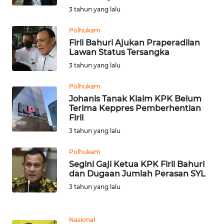
3 tahun yang lalu
WN
Polhukam
KALTARA
Firli Bahuri Ajukan Praperadilan
Lawan Status Tersangka
WN
3 tahun yang lalu
KALSEL
Polhukam
WN
Johanis Tanak Klaim KPK Belum
Terima Keppres Pemberhentian
KALTIM
Firli
3 tahun yang lalu
WN
SULSEL
Polhukam
Segini Gaji Ketua KPK Firli Bahuri
WN
dan Dugaan Jumlah Perasan SYL
GORONTALO
3 tahun yang lalu
WN
SULUT
Nasional