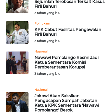
Sejumlah Terobosan Terkait Kasus
Firli Bahuri
WN
3 tahun yang lalu
NUSANTARA
Polhukam
KPK Cabut Fasilitas Pengawalan
WN
Firli Bahuri
JOGJA
3 tahun yang lalu
WN
Nasional
JATIM
Nawawi Pomolango Resmi Jadi
Ketua Sementara Komisi
Pemberantasan Korupsi
WN
BALI
3 tahun yang lalu
WN
Nasional
KALBAR
Jokowi Akan Saksikan
Pengucapan Sumpah Jabatan
Ketua KPK Sementara 'Nawawi
WN
Pomolango' Besok
KALTENG