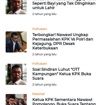
Seperti Bayi yang Tak Diinginkan
untuk Lahir
WN
2 tahun yang lalu
BANTEN
WN
Polhukam
NTT
Terbongkar! Nawawi Ungkap
Permasalahan KPK Vs Polri dan
Kejagung, DPR Desak
WN
Keterbukaan
KEPRI
2 tahun yang lalu
WN
Polhukam
PAPUA
Soal Sindiran Luhut "OTT
Kampungan" Ketua KPK Buka
Suara
WN
PAPUA
2 tahun yang lalu
BARAT
Nasional
Ketua KPK Sementara Nawawi
WN
Pomolango, Buka Suara Tentang