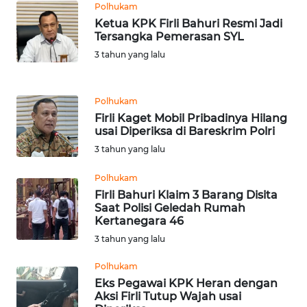
Polhukam
WN
Ketua KPK Firli Bahuri Resmi Jadi
TAPANULI
Tersangka Pemerasan SYL
TENGAH
3 tahun yang lalu
WN DELI
SERDANG
Polhukam
Firli Kaget Mobil Pribadinya Hilang
usai Diperiksa di Bareskrim Polri
WN
TEBING
3 tahun yang lalu
TINGGI
Polhukam
Firli Bahuri Klaim 3 Barang Disita
WN
Saat Polisi Geledah Rumah
PAKPAK
Kertanegara 46
3 tahun yang lalu
WN
KARAWANG
Polhukam
Eks Pegawai KPK Heran dengan
Aksi Firli Tutup Wajah usai
WN