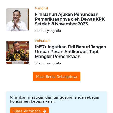
WN
Nasional
SUMEDANG
Firli Bahuri Ajukan Penundaan
Pemeriksaannya oleh Dewas KPK
Setelah 8 November 2023
WN
CIANJUR
3 tahun yang lalu
Polhukam
WN
IM57+ Ingatkan Firli Bahuri Jangan
KEPULAUAN
Umbar Pesan Antikorupsi Tapi
SERIBU
Mangkir Pemeriksaan
3 tahun yang lalu
WN
TANGERANG
Muat Berita Selanjutnya
WN
BINJAI
Kirimkan masukan dan tanggapan anda sebagai
konsumen kepada kami.
WN
CIREBON
Suara Pembaca