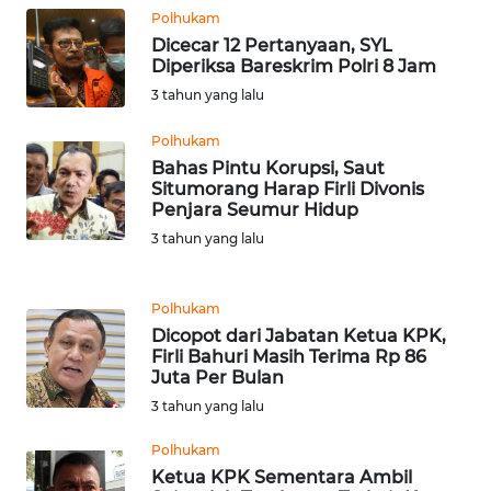
SULBAR
Polhukam
Dicecar 12 Pertanyaan, SYL
WN
Diperiksa Bareskrim Polri 8 Jam
BABEL
3 tahun yang lalu
WN
Polhukam
SUMBAR
Bahas Pintu Korupsi, Saut
Situmorang Harap Firli Divonis
Penjara Seumur Hidup
WN
3 tahun yang lalu
SUMSEL
WN
Polhukam
BENGKULU
Dicopot dari Jabatan Ketua KPK,
Firli Bahuri Masih Terima Rp 86
Juta Per Bulan
WN
3 tahun yang lalu
LAMPUNG
Polhukam
WN
Ketua KPK Sementara Ambil
JATENG