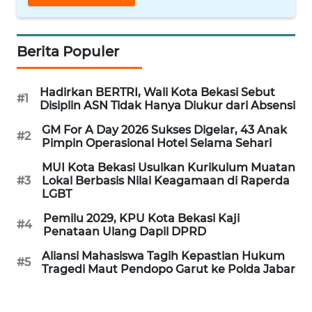
WN
INDRAMAYU
Berita Populer
WN
Hadirkan BERTRI, Wali Kota Bekasi Sebut
KUNINGAN
#1
Disiplin ASN Tidak Hanya Diukur dari Absensi
GM For A Day 2026 Sukses Digelar, 43 Anak
WN
#2
Pimpin Operasional Hotel Selama Sehari
MAJALENGKA
MUI Kota Bekasi Usulkan Kurikulum Muatan
#3
Lokal Berbasis Nilai Keagamaan di Raperda
WN
LGBT
SUBANG
Pemilu 2029, KPU Kota Bekasi Kaji
#4
Penataan Ulang Dapil DPRD
WN
SUKABUMI
Aliansi Mahasiswa Tagih Kepastian Hukum
#5
Tragedi Maut Pendopo Garut ke Polda Jabar
WN
PURWAKARTA