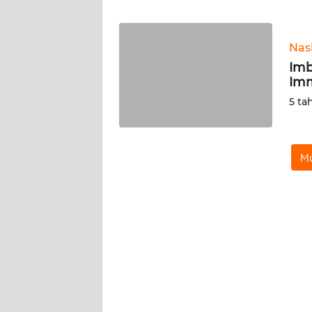
WN
BANTEN
Nas
WN
Imb
NTT
Imm
5 ta
WN
KEPRI
Mu
WN
PAPUA
WN
PAPUA
BARAT
WN
RIAU