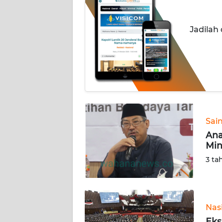
INDEKS
Jadilah
BERITA
KONTAK
KAMI
INFO
IKLAN
Sai
TENTANG
Ana
KAMI
Min
3 ta
PEDOMAN
MEDIA
SIBER
Nas
REDAKSI
Eks