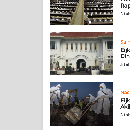
Rap
KARIR
5 ta
DISCLAIMER
Wahana
Sai
News
Eij
Regional
Din
5 ta
WN
SUMUT
WN
Nas
JAKARTA
Eij
Aki
WN
5 ta
JABAR