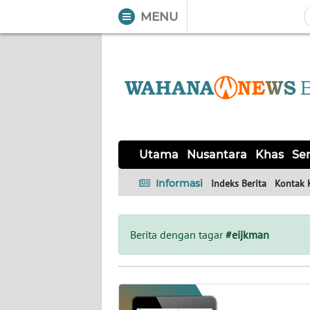
MENU
WAHANA
Tutup
TV
UTAMA
NUSANTARA
Utama
Nusantara
Khas
Ser
KHAS
Informasi
Indeks Berita
Kontak 
SERBA-
SERBI
Berita dengan tagar
#eijkman
OPINI
Informasi