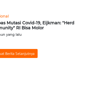
ional
as Mutasi Covid-19, Eijkman: "Herd
unity" RI Bisa Molor
hun yang lalu
at Berita Selanjutnya