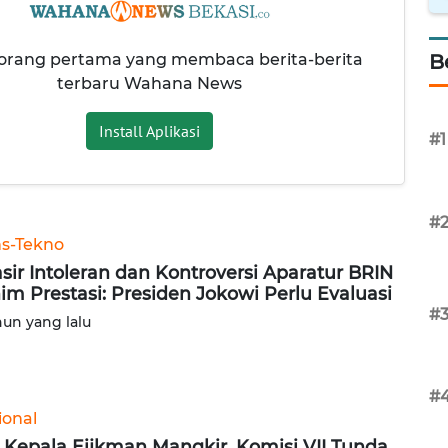
 orang pertama yang membaca berita-berita
B
terbaru Wahana News
Install Aplikasi
#1
#
ns-Tekno
sir Intoleran dan Kontroversi Aparatur BRIN
im Prestasi: Presiden Jokowi Perlu Evaluasi
#
hun yang lalu
#
ional
 Kepala Eijkman Mangkir, Komisi VII Tunda