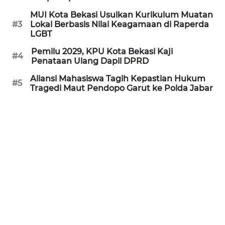
REDAKSI
MUI Kota Bekasi Usulkan Kurikulum Muatan
#3
Lokal Berbasis Nilai Keagamaan di Raperda
LGBT
KARIR
Pemilu 2029, KPU Kota Bekasi Kaji
#4
Penataan Ulang Dapil DPRD
DISCLAIMER
Aliansi Mahasiswa Tagih Kepastian Hukum
#5
Tragedi Maut Pendopo Garut ke Polda Jabar
Wahana
News
Regional
WN
SUMUT
WN
JAKARTA
WN
JABAR