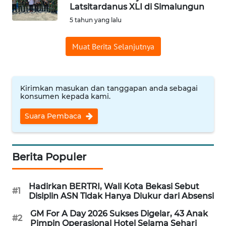
Latsitardanus XLI di Simalungun
Informasi
5 tahun yang lalu
INDEKS
Muat Berita Selanjutnya
BERITA
KONTAK
KAMI
Kirimkan masukan dan tanggapan anda sebagai
konsumen kepada kami.
INFO
Suara Pembaca
IKLAN
TENTANG
Berita Populer
KAMI
Hadirkan BERTRI, Wali Kota Bekasi Sebut
PEDOMAN
#1
Disiplin ASN Tidak Hanya Diukur dari Absensi
MEDIA
SIBER
GM For A Day 2026 Sukses Digelar, 43 Anak
#2
Pimpin Operasional Hotel Selama Sehari