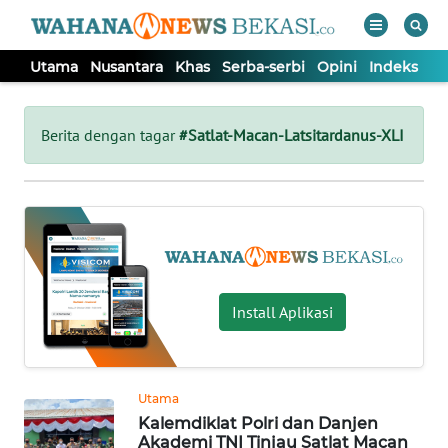
Utama
Nusantara
Khas
Serba-serbi
Opini
Indeks
WAHANA
Tutup
TV
Berita dengan tagar
#Satlat-Macan-Latsitardanus-XLI
UTAMA
NUSANTARA
KHAS
Install Aplikasi
SERBA-
SERBI
Utama
Kalemdiklat Polri dan Danjen
OPINI
Akademi TNI Tinjau Satlat Macan