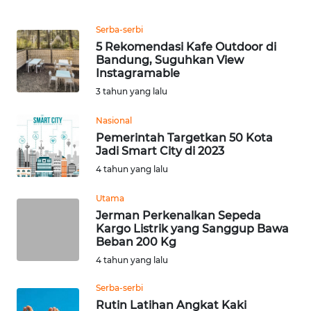
REDAKSI
Serba-serbi
5 Rekomendasi Kafe Outdoor di
KARIR
Bandung, Suguhkan View
Instagramable
DISCLAIMER
3 tahun yang lalu
Nasional
Wahana
News
Pemerintah Targetkan 50 Kota
Regional
Jadi Smart City di 2023
4 tahun yang lalu
WN
Utama
SUMUT
Jerman Perkenalkan Sepeda
Kargo Listrik yang Sanggup Bawa
WN
Beban 200 Kg
JAKARTA
4 tahun yang lalu
Serba-serbi
WN
JABAR
Rutin Latihan Angkat Kaki