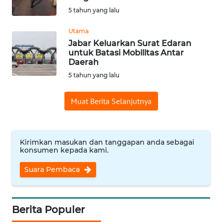
RIAU
5 tahun yang lalu
WN
Utama
SERAMBI
Jabar Keluarkan Surat Edaran
untuk Batasi Mobilitas Antar
Daerah
WN
5 tahun yang lalu
JAMBI
Muat Berita Selanjutnya
WN
SULTRA
WN
Kirimkan masukan dan tanggapan anda sebagai
NTB
konsumen kepada kami.
Suara Pembaca
WN
SULTENG
Berita Populer
WN