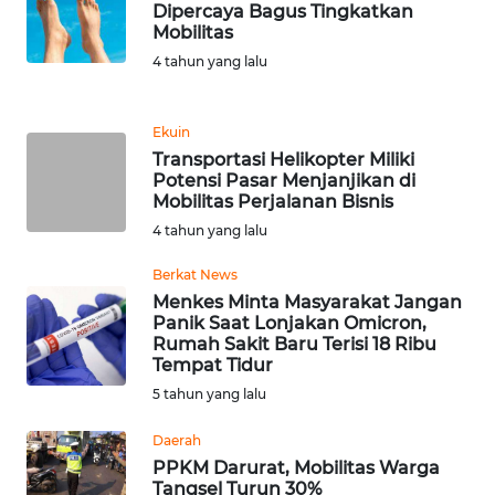
Dipercaya Bagus Tingkatkan
Mobilitas
WN
4 tahun yang lalu
BANTEN
WN
Ekuin
NTT
Transportasi Helikopter Miliki
Potensi Pasar Menjanjikan di
Mobilitas Perjalanan Bisnis
WN
4 tahun yang lalu
KEPRI
Berkat News
WN
Menkes Minta Masyarakat Jangan
PAPUA
Panik Saat Lonjakan Omicron,
Rumah Sakit Baru Terisi 18 Ribu
Tempat Tidur
WN
5 tahun yang lalu
PAPUA
BARAT
Daerah
PPKM Darurat, Mobilitas Warga
WN
Tangsel Turun 30%