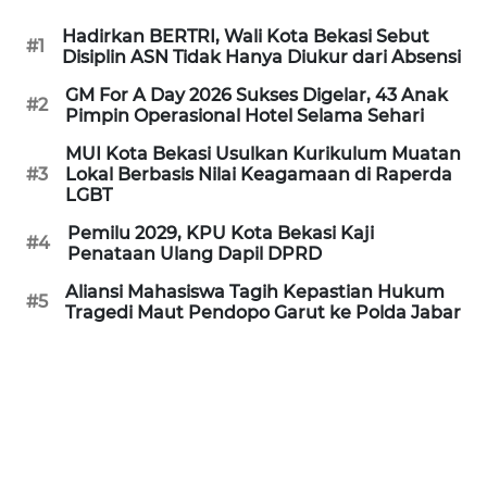
SULBAR
Hadirkan BERTRI, Wali Kota Bekasi Sebut
#1
Disiplin ASN Tidak Hanya Diukur dari Absensi
WN
BABEL
GM For A Day 2026 Sukses Digelar, 43 Anak
#2
Pimpin Operasional Hotel Selama Sehari
WN
MUI Kota Bekasi Usulkan Kurikulum Muatan
SUMBAR
#3
Lokal Berbasis Nilai Keagamaan di Raperda
LGBT
WN
Pemilu 2029, KPU Kota Bekasi Kaji
#4
SUMSEL
Penataan Ulang Dapil DPRD
Aliansi Mahasiswa Tagih Kepastian Hukum
WN
#5
Tragedi Maut Pendopo Garut ke Polda Jabar
BENGKULU
WN
LAMPUNG
WN
JATENG