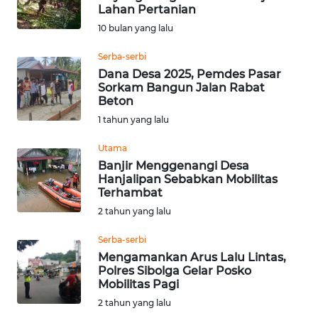
Lahan Pertanian
Informasi
10 bulan yang lalu
INDEKS
Serba-serbi
BERITA
Dana Desa 2025, Pemdes Pasar
Sorkam Bangun Jalan Rabat
Beton
KONTAK
1 tahun yang lalu
KAMI
Utama
INFO
Banjir Menggenangi Desa
IKLAN
Hanjalipan Sebabkan Mobilitas
Terhambat
2 tahun yang lalu
TENTANG
KAMI
Serba-serbi
Mengamankan Arus Lalu Lintas,
PEDOMAN
Polres Sibolga Gelar Posko
MEDIA
Mobilitas Pagi
SIBER
2 tahun yang lalu