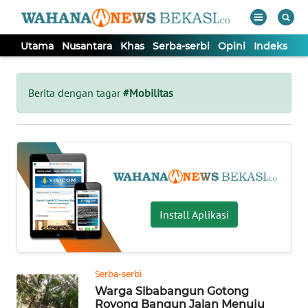
Utama
Nusantara
Khas
Serba-serbi
Opini
Indeks
WAHANA
Tutup
TV
Berita dengan tagar
#Mobilitas
UTAMA
NUSANTARA
KHAS
Install Aplikasi
SERBA-
SERBI
Serba-serbi
Warga Sibabangun Gotong
OPINI
Royong Bangun Jalan Menuju