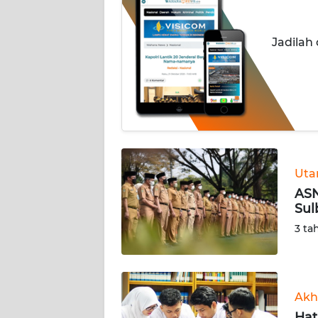
INDEKS
Jadilah
BERITA
KONTAK
KAMI
INFO
IKLAN
Ut
TENTANG
ASN
KAMI
Sul
3 ta
PEDOMAN
MEDIA
SIBER
Akh
REDAKSI
Hat