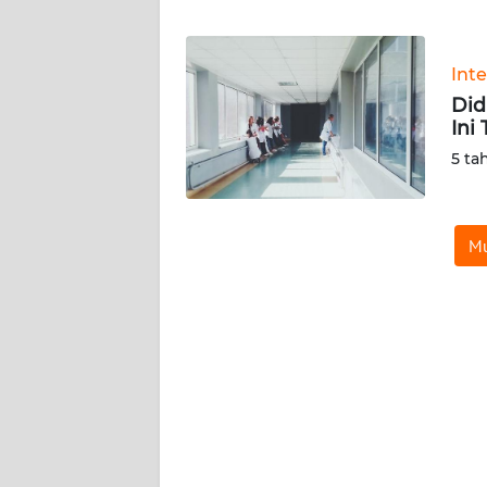
WN
BANTEN
Int
WN
Did
NTT
Ini
5 ta
WN
KEPRI
Mu
WN
PAPUA
WN
PAPUA
BARAT
WN
RIAU