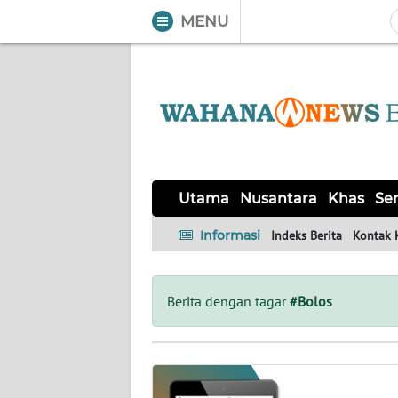
MENU
WAHANA
Tutup
TV
UTAMA
NUSANTARA
Utama
Nusantara
Khas
Ser
KHAS
Informasi
Indeks Berita
Kontak 
SERBA-
SERBI
Berita dengan tagar
#Bolos
OPINI
Informasi