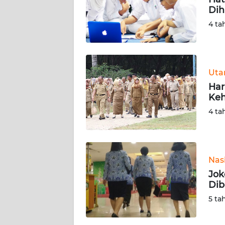
Dih
KARIR
4 ta
DISCLAIMER
Wahana
Ut
News
Har
Regional
Keh
4 ta
WN
SUMUT
WN
Nas
JAKARTA
Jok
Dib
WN
5 ta
JABAR