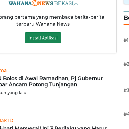
 orang pertama yang membaca berita-berita
B
terbaru Wahana News
Install Aplikasi
#1
#
ama
 Bolos di Awal Ramadhan, Pj Gubernur
bar Ancam Potong Tunjangan
#
hun yang lalu
#
lak ID
i-hati Menyesal! Ini 3 Perilaku yang Harus