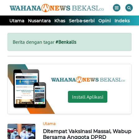
Utama
Nusantara
Khas
Serba-serbi
Opini
Indeks
WAHANA
Tutup
TV
Berita dengan tagar
#Benkalis
UTAMA
NUSANTARA
KHAS
Install Aplikasi
SERBA-
SERBI
Utama
Ditempat Vaksinasi Massal, Wabup
OPINI
Bersama Anggota DPRD