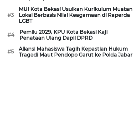
REDAKSI
MUI Kota Bekasi Usulkan Kurikulum Muatan
#3
Lokal Berbasis Nilai Keagamaan di Raperda
LGBT
KARIR
Pemilu 2029, KPU Kota Bekasi Kaji
#4
Penataan Ulang Dapil DPRD
DISCLAIMER
Aliansi Mahasiswa Tagih Kepastian Hukum
#5
Tragedi Maut Pendopo Garut ke Polda Jabar
Wahana
News
Regional
WN
SUMUT
WN
JAKARTA
WN
JABAR