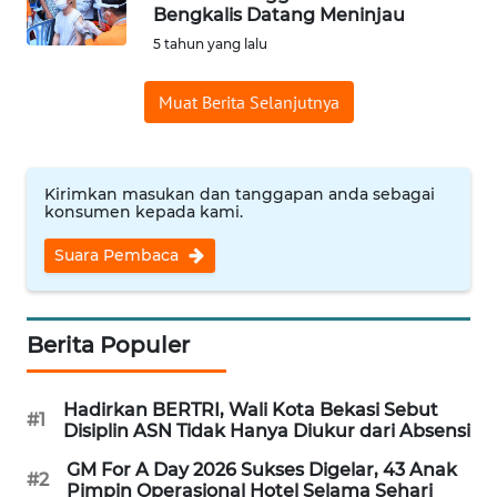
Bengkalis Datang Meninjau
Informasi
5 tahun yang lalu
INDEKS
Muat Berita Selanjutnya
BERITA
KONTAK
KAMI
Kirimkan masukan dan tanggapan anda sebagai
konsumen kepada kami.
INFO
Suara Pembaca
IKLAN
TENTANG
Berita Populer
KAMI
Hadirkan BERTRI, Wali Kota Bekasi Sebut
PEDOMAN
#1
Disiplin ASN Tidak Hanya Diukur dari Absensi
MEDIA
SIBER
GM For A Day 2026 Sukses Digelar, 43 Anak
#2
Pimpin Operasional Hotel Selama Sehari