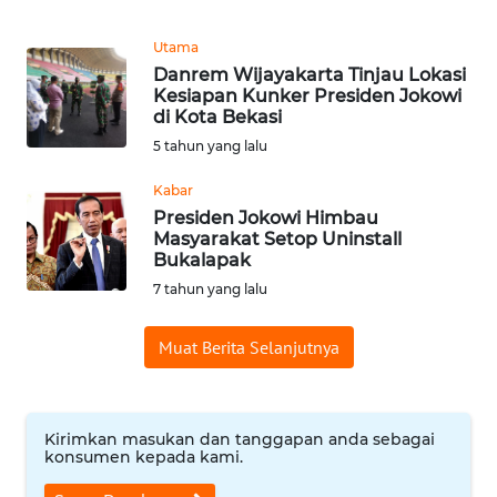
REDAKSI
Utama
Danrem Wijayakarta Tinjau Lokasi
KARIR
Kesiapan Kunker Presiden Jokowi
di Kota Bekasi
DISCLAIMER
5 tahun yang lalu
Kabar
Wahana
Presiden Jokowi Himbau
News
Masyarakat Setop Uninstall
Regional
Bukalapak
7 tahun yang lalu
WN
SUMUT
Muat Berita Selanjutnya
WN
JAKARTA
Kirimkan masukan dan tanggapan anda sebagai
konsumen kepada kami.
WN
JABAR