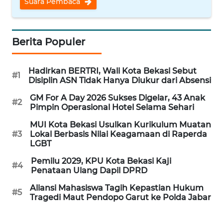
Suara Pembaca
WN
BANTEN
Berita Populer
WN
NTT
Hadirkan BERTRI, Wali Kota Bekasi Sebut
#1
Disiplin ASN Tidak Hanya Diukur dari Absensi
WN
GM For A Day 2026 Sukses Digelar, 43 Anak
#2
KEPRI
Pimpin Operasional Hotel Selama Sehari
MUI Kota Bekasi Usulkan Kurikulum Muatan
WN
#3
Lokal Berbasis Nilai Keagamaan di Raperda
PAPUA
LGBT
Pemilu 2029, KPU Kota Bekasi Kaji
#4
WN
Penataan Ulang Dapil DPRD
PAPUA
Aliansi Mahasiswa Tagih Kepastian Hukum
BARAT
#5
Tragedi Maut Pendopo Garut ke Polda Jabar
WN