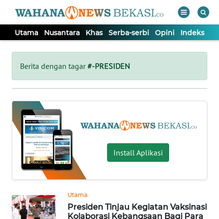
Utama
Nusantara
Khas
Serba-serbi
Opini
Indeks
WAHANA
Tutup
TV
Berita dengan tagar
#-PRESIDEN
UTAMA
NUSANTARA
KHAS
Install Aplikasi
SERBA-
SERBI
Utama
Presiden Tinjau Kegiatan Vaksinasi
OPINI
Kolaborasi Kebangsaan Bagi Para