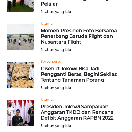
Pelajar
Informasi
5 tahun yang lalu
INDEKS
Utama
BERITA
Momen Presiden Foto Bersama
Penerbang Garuda Flight dan
Nusantara Flight
KONTAK
5 tahun yang lalu
KAMI
Serba-serbi
INFO
Disebut Jokowi Bisa Jadi
IKLAN
Pengganti Beras, Begini Sekilas
Tentang Tanaman Porang
5 tahun yang lalu
TENTANG
KAMI
Utama
Presiden Jokowi Sampaikan
PEDOMAN
Anggaran TKDD dan Rencana
MEDIA
Defisit Anggaran RAPBN 2022
SIBER
5 tahun yang lalu